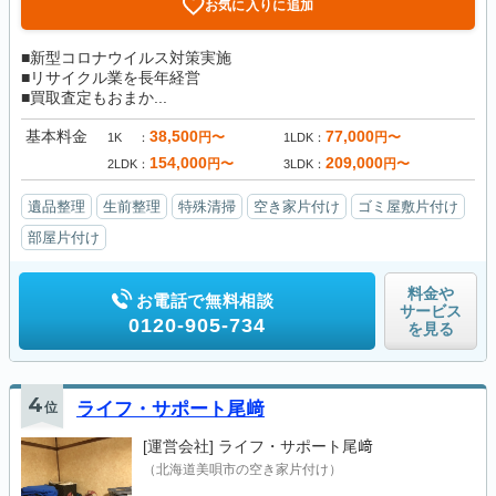
お気に入りに追加
■新型コロナウイルス対策実施
■リサイクル業を長年経営
■買取査定もおまか...
基本料金
38,500
77,000
円〜
円〜
1K
1LDK
154,000
209,000
円〜
円〜
2LDK
3LDK
遺品整理
生前整理
特殊清掃
空き家片付け
ゴミ屋敷片付け
部屋片付け
料金や
お電話で無料相談
サービス
0120-905-734
を見る
4
位
ライフ・サポート尾﨑
[運営会社]
ライフ・サポート尾﨑
（北海道美唄市の空き家片付け）