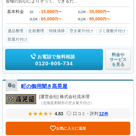
皆様のお心によりそって、できるだ...
基本料金
15,000
35,000
円〜
円〜
1K
1LDK
65,000
95,000
円〜
円〜
2LDK
3LDK
遺品整理
生前整理
特殊清掃
空き家片付け
ゴミ屋敷片付け
部屋片付け
料金や
お電話で無料相談
サービス
0120-905-734
を見る
8
位
町の御用聞き髙晃屋
[運営会社]
株式会社流水理
（北海道美唄市の空き家片付け）
4.83
12
口コミ・評判
件
お気に入りに追加