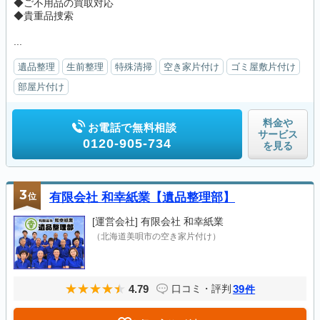
◆ご不用品の買取対応
◆貴重品捜索
...
遺品整理
生前整理
特殊清掃
空き家片付け
ゴミ屋敷片付け
部屋片付け
料金や
お電話で無料相談
サービス
0120-905-734
を見る
3
位
有限会社 和幸紙業【遺品整理部】
[運営会社]
有限会社 和幸紙業
（北海道美唄市の空き家片付け）
4.79
39
口コミ・評判
件