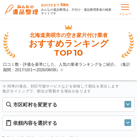
8
おかげさまで
周年
みんなの遺品整理は、片付け・遺品整理業者の検索
サイトです
メニュー
北海道美唄市の
空き家片付け業者
おすすめランキング
10
TOP
口コミ数・評価を基準にした、人気の業者ランキングをご紹介。（集計
期間：2017/10/1〜
2026/08/08
）
※
※ 同率の場合、対応可能サービスなどを加味して順位を算出します
集計タイミングで、順位が変動する場合があります
市区町村を変更する
依頼内容を選択する