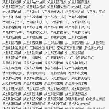
磯谷郡蘭越町
虻田郡ニセコ町
虻田郡真狩村
虻田郡留寿都村
虻田郡喜茂別町
虻田郡京極町
虻田郡倶知安町
岩内郡共和町
岩内郡岩内町
古宇郡泊村
古宇郡神恵内村
積丹郡積丹町
古平郡古平町
余市郡仁木町
余市郡余市町
余市郡赤井川村
空知郡南幌町
空知郡奈井江町
空知郡上砂川町
夕張郡由仁町
夕張郡長沼町
夕張郡栗山町
樺戸郡月形町
樺戸郡浦臼町
樺戸郡新十津川町
雨竜郡妹背牛町
雨竜郡秩父別町
雨竜郡雨竜町
雨竜郡北竜町
雨竜郡沼田町
上川郡鷹栖町
上川郡東神楽町
上川郡当麻町
上川郡比布町
上川郡愛別町
上川郡上川町
上川郡東川町
上川郡美瑛町
空知郡上富良野町
空知郡中富良野町
空知郡南富良野町
勇払郡占冠村
上川郡和寒町
上川郡剣淵町
上川郡下川町
中川郡美深町
中川郡音威子府村
中川郡中川町
雨竜郡幌加内町
増毛郡増毛町
留萌郡小平町
苫前郡苫前町
苫前郡羽幌町
苫前郡初山別村
天塩郡遠別町
天塩郡天塩町
宗谷郡猿払村
枝幸郡浜頓別町
枝幸郡中頓別町
枝幸郡枝幸町
天塩郡豊富町
礼文郡礼文町
利尻郡利尻町
利尻郡利尻富士町
天塩郡幌延町
網走郡美幌町
網走郡津別町
斜里郡斜里町
斜里郡清里町
斜里郡小清水町
常呂郡訓子府町
常呂郡置戸町
常呂郡佐呂間町
紋別郡遠軽町
紋別郡湧別町
紋別郡滝上町
紋別郡興部町
紋別郡西興部村
紋別郡雄武町
網走郡大空町
虻田郡豊浦町
有珠郡壮瞥町
白老郡白老町
勇払郡厚真町
虻田郡洞爺湖町
勇払郡安平町
勇払郡むかわ町
沙流郡日高町
沙流郡平取町
新冠郡新冠町
浦河郡浦河町
様似郡様似町