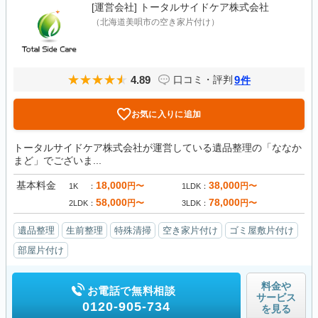
[運営会社]
トータルサイドケア株式会社
（北海道美唄市の空き家片付け）
4.89
9
口コミ・評判
件
お気に入りに追加
トータルサイドケア株式会社が運営している遺品整理の「ななか
まど」でございま...
基本料金
18,000
38,000
円〜
円〜
1K
1LDK
58,000
78,000
円〜
円〜
2LDK
3LDK
遺品整理
生前整理
特殊清掃
空き家片付け
ゴミ屋敷片付け
部屋片付け
料金や
お電話で無料相談
サービス
0120-905-734
を見る