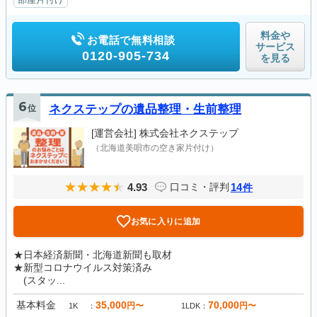
料金や
お電話で無料相談
サービス
0120-905-734
を見る
6
位
ネクステップの遺品整理・生前整理
[運営会社]
株式会社ネクステップ
（北海道美唄市の空き家片付け）
4.93
14
口コミ・評判
件
お気に入りに追加
★日本経済新聞・北海道新聞も取材
★新型コロナウイルス対策済み
(スタッ...
基本料金
35,000
70,000
円〜
円〜
1K
1LDK