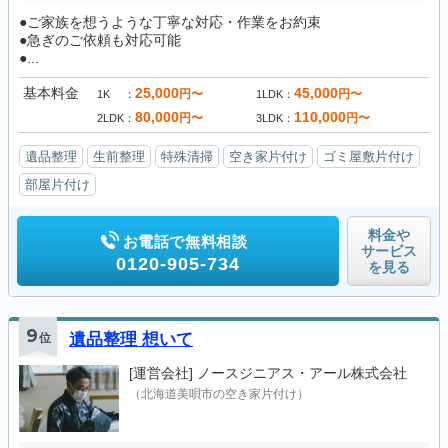
●ご家族を想うような丁寧な対応・作業をお約束
●急ぎのご依頼も対応可能
●...
基本料金
25,000
45,000
円〜
円〜
1K
1LDK
80,000
110,000
円〜
円〜
2LDK
3LDK
遺品整理
生前整理
特殊清掃
空き家片付け
ゴミ屋敷片付け
部屋片付け
料金や
お電話で無料相談
サービス
0120-905-734
を見る
9
位
遺品整理 想いて
[運営会社]
ノースジニアス・アール株式会社
（北海道美唄市の空き家片付け）