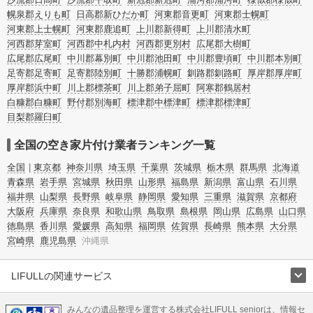
幌泉郡えりも町
日高郡新ひだか町
河東郡音更町
河東郡士幌町
河東郡上士幌町
河東郡鹿追町
上川郡新得町
上川郡清水町
河西郡芽室町
河西郡中札内村
河西郡更別村
広尾郡大樹町
広尾郡広尾町
中川郡幕別町
中川郡池田町
中川郡豊頃町
中川郡本別町
足寄郡足寄町
足寄郡陸別町
十勝郡浦幌町
釧路郡釧路町
厚岸郡厚岸町
厚岸郡浜中町
川上郡標茶町
川上郡弟子屈町
阿寒郡鶴居村
白糠郡白糠町
野付郡別海町
標津郡中標津町
標津郡標津町
目梨郡羅臼町
全国の空き家片付け業者ランキング一覧
全国
東京都
神奈川県
埼玉県
千葉県
茨城県
栃木県
群馬県
北海道
青森県
岩手県
宮城県
秋田県
山形県
福島県
新潟県
富山県
石川県
福井県
山梨県
長野県
岐阜県
静岡県
愛知県
三重県
滋賀県
京都府
大阪府
兵庫県
奈良県
和歌山県
鳥取県
島根県
岡山県
広島県
山口県
徳島県
香川県
愛媛県
高知県
福岡県
佐賀県
長崎県
熊本県
大分県
宮崎県
鹿児島県
沖縄県
LIFULLの関連サービス
LIFULLのサービス
みんなの遺品整理を運営する株式会社LIFULL seniorは、情報セ