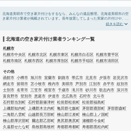
北海道美唄市で空き家片付けをするなら、みんなの遺品整理。北海道美唄市の空
き家片付け業者が掲載されています。長年放置してしまった実家の片付けや、相
続したが住む予定のない親の家の不用品の処分・回収・引き取りまで対応してい
ます。北海道美唄市の空き家片付けの料金相場情報だけで業者を決められない場
合は、不用品の買取や家屋の解体・不動産売却などの絞り込み条件を利用し検索
してみましょう。
北海道の空き家片付け業者ランキング一覧
また家一軒まるごとの掃除方法・空家対策特別措置法の法改正に伴う空き家の片
付けについての情報も豊富です。
札幌市
札幌市中央区
札幌市北区
札幌市東区
札幌市白石区
札幌市豊平区
札幌市南区
札幌市西区
札幌市厚別区
札幌市手稲区
札幌市清田区
その他
函館市
小樽市
旭川市
室蘭市
釧路市
帯広市
北見市
夕張市
岩見沢市
網走市
留萌市
苫小牧市
稚内市
美唄市
芦別市
江別市
赤平市
紋別市
士別市
名寄市
三笠市
根室市
千歳市
滝川市
砂川市
歌志内市
深川市
富良野市
登別市
恵庭市
伊達市
北広島市
石狩市
北斗市
石狩郡当別町
石狩郡新篠津村
松前郡松前町
松前郡福島町
上磯郡知内町
上磯郡木古内町
亀田郡七飯町
茅部郡鹿部町
茅部郡森町
二海郡八雲町
山越郡長万部町
檜山郡江差町
檜山郡上ノ国町
檜山郡厚沢部町
爾志郡乙部町
奥尻郡奥尻町
瀬棚郡今金町
久遠郡せたな町
島牧郡島牧村
寿都郡寿都町
寿都郡黒松内町