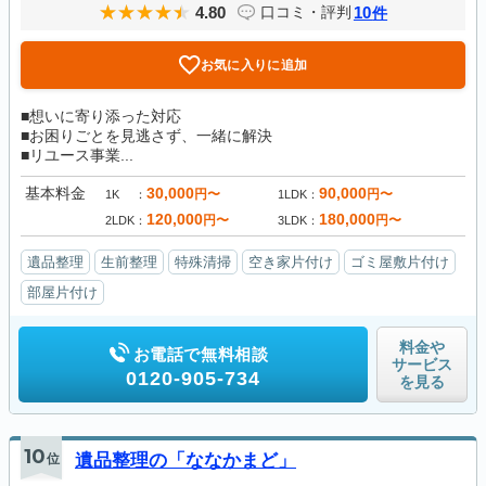
4.80
10
口コミ・評判
件
お気に入りに追加
■想いに寄り添った対応
■お困りごとを見逃さず、一緒に解決
■リユース事業...
基本料金
30,000
90,000
円〜
円〜
1K
1LDK
120,000
180,000
円〜
円〜
2LDK
3LDK
遺品整理
生前整理
特殊清掃
空き家片付け
ゴミ屋敷片付け
部屋片付け
料金や
お電話で無料相談
サービス
0120-905-734
を見る
10
位
遺品整理の「ななかまど」