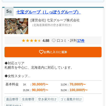
5
位
七宝グループ（しっぽうグループ）
[運営会社]
七宝グループ株式会社
（北海道美唄市の空き家片付け）
4.88
17
口コミ・評判
件
お気に入りに追加
◆対応エリア
札幌市を中心に、北海道内に対応しています。
◆女性スタッフ...
基本料金
30,000
70,000
円〜
円〜
1K
1LDK
90,000
100,000
円〜
円〜
2LDK
3LDK
遺品整理
生前整理
空き家片付け
ゴミ屋敷片付け
部屋片付け