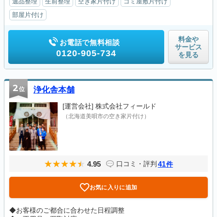
遺品整理
生前整理
空き家片付け
ゴミ屋敷片付け
部屋片付け
料金や
お電話で無料相談
サービス
0120-905-734
を見る
2
位
浄化舎本舗
[運営会社]
株式会社フィールド
（北海道美唄市の空き家片付け）
4.95
41
口コミ・評判
件
お気に入りに追加
◆お客様のご都合に合わせた日程調整