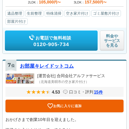
105,000
157,500
円〜
円〜
2LDK
3LDK
遺品整理
生前整理
特殊清掃
空き家片付け
ゴミ屋敷片付け
部屋片付け
料金や
お電話で無料相談
サービス
0120-905-734
を見る
7
位
お部屋キレイドットコム
[運営会社]
合同会社アルファサービス
（北海道美唄市の空き家片付け）
4.53
15
口コミ・評判
件
お気に入りに追加
おかげさまで創業10年目を迎えました。