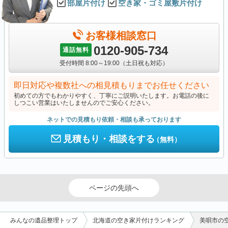
部屋片付け
空き家・ゴミ屋敷片付け
お客様相談窓口
0120-905-734
通話無料
受付時間 8:00～19:00（土日祝も対応）
即日対応や複数社への相見積もりまでお任せください
初めての方でもわかりやすく、丁寧にご説明いたします。お電話の後に
しつこい営業はいたしませんのでご安心ください。
ネットでの見積もり依頼・相談も承っております
見積もり・相談をする
（無料）
ページの先頭へ
みんなの遺品整理トップ
北海道の空き家片付けランキング
美唄市の