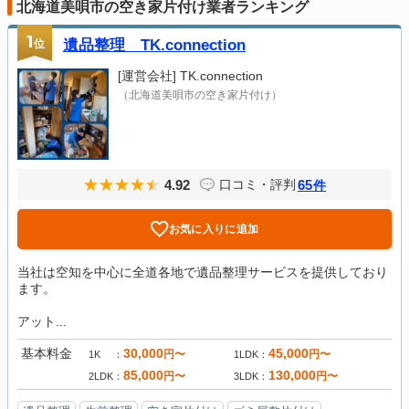
北海道美唄市の空き家片付け業者ランキング
1
位
遺品整理 TK.connection
[運営会社]
TK.connection
（北海道美唄市の空き家片付け）
4.92
65
口コミ・評判
件
お気に入りに追加
当社は空知を中心に全道各地で遺品整理サービスを提供しており
ます。
アット...
基本料金
30,000
45,000
円〜
円〜
1K
1LDK
85,000
130,000
円〜
円〜
2LDK
3LDK