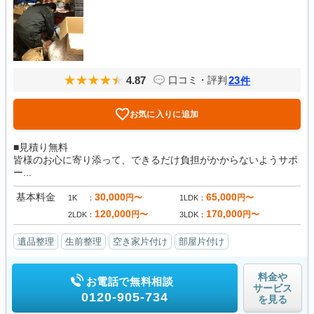
4.87
23
口コミ・評判
件
お気に入りに追加
■見積り無料
皆様のお心に寄り添って、できるだけ負担がかからないようサポ
ー...
基本料金
30,000
65,000
円〜
円〜
1K
1LDK
120,000
170,000
円〜
円〜
2LDK
3LDK
遺品整理
生前整理
空き家片付け
部屋片付け
料金や
お電話で無料相談
サービス
0120-905-734
を見る