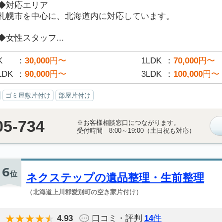
◆対応エリア
札幌市を中心に、北海道内に対応しています。
◆女性スタッフ...
K
30,000
円〜
1LDK
70,000
円〜
LDK
90,000
円〜
3LDK
100,000
円〜
ゴミ屋敷片付け
部屋片付け
05-734
※お客様相談窓口につながります。
受付時間 8:00～19:00（土日祝も対応）
6
位
ネクステップの遺品整理・生前整理
（北海道上川郡愛別町の空き家片付け）
4.93
口コミ・評判
14
件