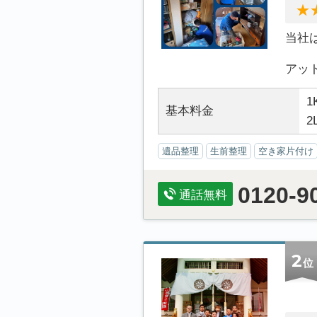
当社
アット.
1
基本料金
2
遺品整理
生前整理
空き家片付け
0120-9
通話無料
2
位