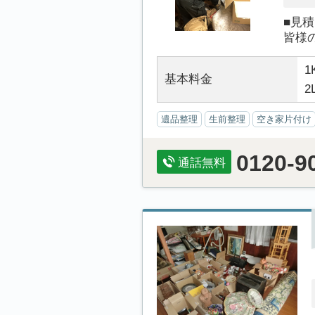
■見
皆様
1
基本料金
2
遺品整理
生前整理
空き家片付け
0120-9
通話無料