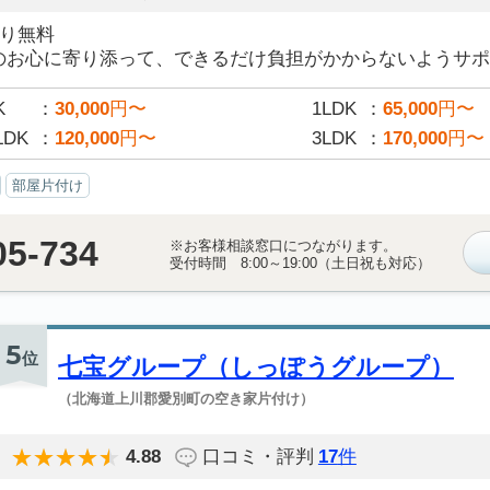
積り無料
のお心に寄り添って、できるだけ負担がかからないようサポー
K
30,000
円〜
1LDK
65,000
円〜
LDK
120,000
円〜
3LDK
170,000
円〜
部屋片付け
05-734
※お客様相談窓口につながります。
受付時間 8:00～19:00（土日祝も対応）
5
位
七宝グループ（しっぽうグループ）
（北海道上川郡愛別町の空き家片付け）
4.88
口コミ・評判
17
件