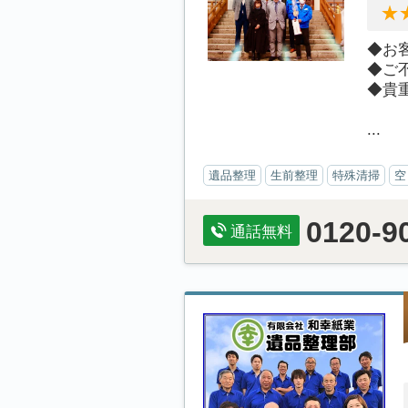
◆お
◆ご
◆貴
...
遺品整理
生前整理
特殊清掃
空
0120-9
通話無料