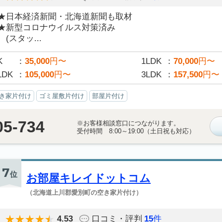
★日本経済新聞・北海道新聞も取材
★新型コロナウイルス対策済み
(スタッ...
K
35,000
円〜
1LDK
70,000
円〜
LDK
105,000
円〜
3LDK
157,500
円〜
き家片付け
ゴミ屋敷片付け
部屋片付け
05-734
※お客様相談窓口につながります。
受付時間 8:00～19:00（土日祝も対応）
7
位
お部屋キレイドットコム
（北海道上川郡愛別町の空き家片付け）
4.53
口コミ・評判
15
件