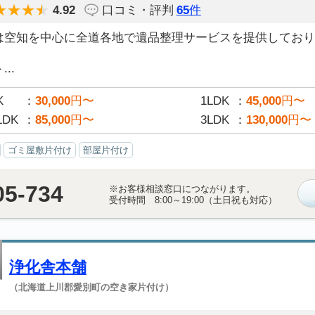
4.92
口コミ・評判
65
件
は空知を中心に全道各地で遺品整理サービスを提供しており
..
K
30,000
円〜
1LDK
45,000
円〜
LDK
85,000
円〜
3LDK
130,000
円〜
ゴミ屋敷片付け
部屋片付け
05-734
※お客様相談窓口につながります。
受付時間 8:00～19:00（土日祝も対応）
浄化舎本舗
（北海道上川郡愛別町の空き家片付け）