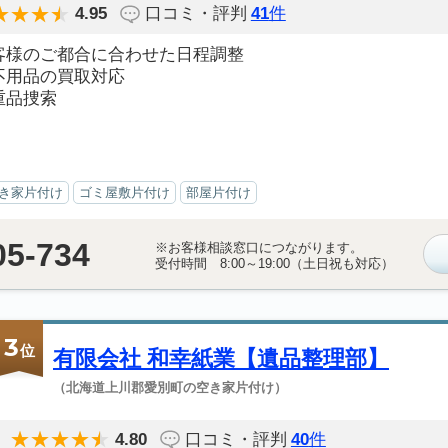
4.95
口コミ・評判
41
件
客様のご都合に合わせた日程調整
不用品の買取対応
重品捜索
き家片付け
ゴミ屋敷片付け
部屋片付け
05-734
※お客様相談窓口につながります。
受付時間 8:00～19:00（土日祝も対応）
3
位
有限会社 和幸紙業【遺品整理部】
（北海道上川郡愛別町の空き家片付け）
4.80
口コミ・評判
40
件