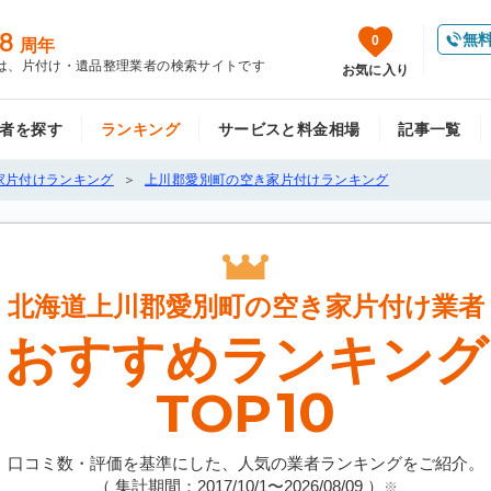
8
無
0
周年
は、片付け・遺品整理業者の検索サイトです
お気に入り
者を探す
ランキング
サービスと料金相場
記事一覧
家片付けランキング
上川郡愛別町の空き家片付けランキング
北海道上川郡愛別町の
空き家片付け業者
おすすめランキング
10
TOP
口コミ数・評価を基準にした、人気の業者ランキングをご紹介。
（ 集計期間：2017/10/1〜
2026/08/09
）
※