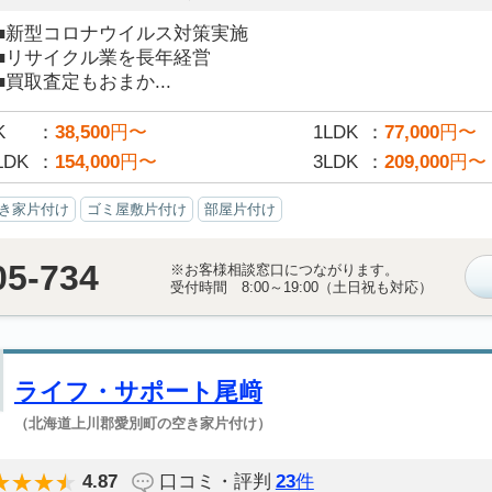
■新型コロナウイルス対策実施
■リサイクル業を長年経営
■買取査定もおまか...
K
38,500
円〜
1LDK
77,000
円〜
LDK
154,000
円〜
3LDK
209,000
円〜
き家片付け
ゴミ屋敷片付け
部屋片付け
05-734
※お客様相談窓口につながります。
受付時間 8:00～19:00（土日祝も対応）
ライフ・サポート尾﨑
（北海道上川郡愛別町の空き家片付け）
4.87
口コミ・評判
23
件