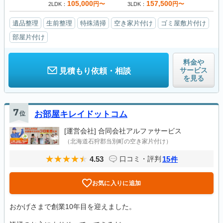
105,000
157,500
円〜
円〜
2LDK
3LDK
遺品整理
生前整理
特殊清掃
空き家片付け
ゴミ屋敷片付け
部屋片付け
料金や
サービス
見積もり依頼・相談
を見る
7
位
お部屋キレイドットコム
[運営会社]
合同会社アルファサービス
（北海道石狩郡当別町の空き家片付け）
4.53
15
口コミ・評判
件
お気に入りに追加
おかげさまで創業10年目を迎えました。