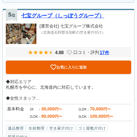
5
位
七宝グループ（しっぽうグループ）
[運営会社]
七宝グループ株式会社
（北海道石狩郡当別町の空き家片付け）
4.88
17
口コミ・評判
件
お気に入りに追加
◆対応エリア
札幌市を中心に、北海道内に対応しています。
◆女性スタッフ...
基本料金
30,000
70,000
円〜
円〜
1K
1LDK
90,000
100,000
円〜
円〜
2LDK
3LDK
遺品整理
生前整理
空き家片付け
ゴミ屋敷片付け
部屋片付け