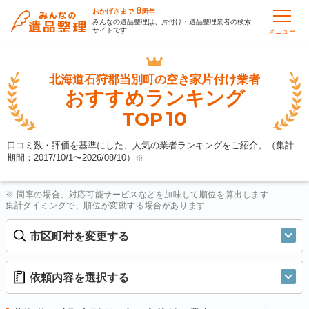
8
おかげさまで
周年
みんなの遺品整理は、片付け・遺品整理業者の検索
サイトです
メニュー
北海道石狩郡当別町の
空き家片付け業者
おすすめランキング
10
TOP
口コミ数・評価を基準にした、人気の業者ランキングをご紹介。（集計
期間：2017/10/1〜
2026/08/10
）
※
※ 同率の場合、対応可能サービスなどを加味して順位を算出します
集計タイミングで、順位が変動する場合があります
市区町村を変更する
依頼内容を選択する