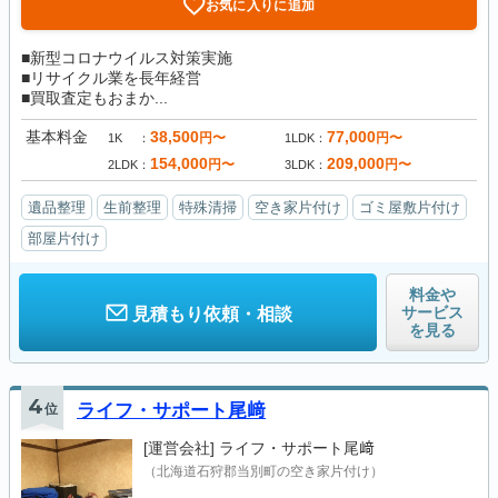
お気に入りに追加
■新型コロナウイルス対策実施
■リサイクル業を長年経営
■買取査定もおまか...
基本料金
38,500
77,000
円〜
円〜
1K
1LDK
154,000
209,000
円〜
円〜
2LDK
3LDK
遺品整理
生前整理
特殊清掃
空き家片付け
ゴミ屋敷片付け
部屋片付け
料金や
サービス
見積もり依頼・相談
を見る
4
位
ライフ・サポート尾﨑
[運営会社]
ライフ・サポート尾﨑
（北海道石狩郡当別町の空き家片付け）