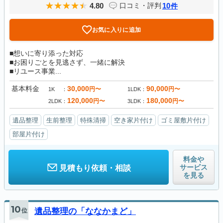
4.80
10
口コミ・評判
件
お気に入りに追加
■想いに寄り添った対応
■お困りごとを見逃さず、一緒に解決
■リユース事業...
基本料金
30,000
90,000
円〜
円〜
1K
1LDK
120,000
180,000
円〜
円〜
2LDK
3LDK
遺品整理
生前整理
特殊清掃
空き家片付け
ゴミ屋敷片付け
部屋片付け
料金や
サービス
見積もり依頼・相談
を見る
10
位
遺品整理の「ななかまど」