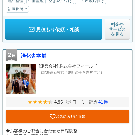
遺品整理
生前整理
空き家片付け
ゴミ屋敷片付け
部屋片付け
料金や
サービス
見積もり依頼・相談
を見る
2
位
浄化舎本舗
[運営会社]
株式会社フィールド
（北海道石狩郡当別町の空き家片付け）
4.95
41
口コミ・評判
件
お気に入りに追加
◆お客様のご都合に合わせた日程調整