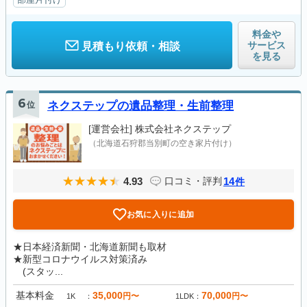
料金や
サービス
見積もり依頼・相談
を見る
6
位
ネクステップの遺品整理・生前整理
[運営会社]
株式会社ネクステップ
（北海道石狩郡当別町の空き家片付け）
4.93
14
口コミ・評判
件
お気に入りに追加
★日本経済新聞・北海道新聞も取材
★新型コロナウイルス対策済み
(スタッ...
基本料金
35,000
70,000
円〜
円〜
1K
1LDK