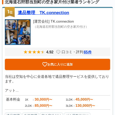
北海道石狩郡当別町の空き家片付け業者ランキング
1
位
遺品整理 TK.connection
[運営会社]
TK.connection
（北海道石狩郡当別町の空き家片付け）
4.92
65
口コミ・評判
件
お気に入りに追加
当社は空知を中心に全道各地で遺品整理サービスを提供しており
ます。
アット...
基本料金
30,000
45,000
円〜
円〜
1K
1LDK
85,000
130,000
円〜
円〜
2LDK
3LDK