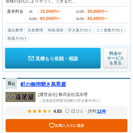
皆様のお心によりそって、できるだ...
基本料金
15,000
35,000
円〜
円〜
1K
1LDK
65,000
95,000
円〜
円〜
2LDK
3LDK
遺品整理
生前整理
特殊清掃
空き家片付け
ゴミ屋敷片付け
部屋片付け
料金や
サービス
見積もり依頼・相談
を見る
8
位
町の御用聞き髙晃屋
[運営会社]
株式会社流水理
（北海道石狩郡当別町の空き家片付け）
4.83
12
口コミ・評判
件
お気に入りに追加