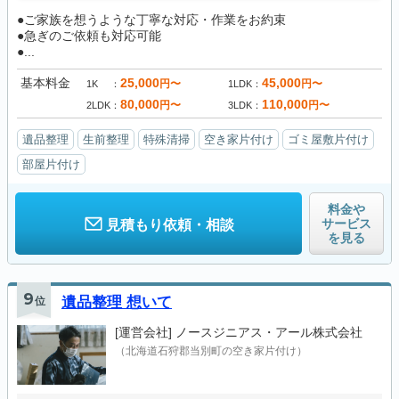
●ご家族を想うような丁寧な対応・作業をお約束
●急ぎのご依頼も対応可能
●...
基本料金
25,000
45,000
円〜
円〜
1K
1LDK
80,000
110,000
円〜
円〜
2LDK
3LDK
遺品整理
生前整理
特殊清掃
空き家片付け
ゴミ屋敷片付け
部屋片付け
料金や
サービス
見積もり依頼・相談
を見る
9
位
遺品整理 想いて
[運営会社]
ノースジニアス・アール株式会社
（北海道石狩郡当別町の空き家片付け）