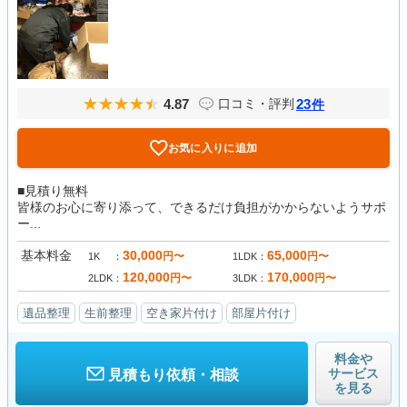
4.87
23
口コミ・評判
件
お気に入りに追加
■見積り無料
皆様のお心に寄り添って、できるだけ負担がかからないようサポ
ー...
基本料金
30,000
65,000
円〜
円〜
1K
1LDK
120,000
170,000
円〜
円〜
2LDK
3LDK
遺品整理
生前整理
空き家片付け
部屋片付け
料金や
サービス
見積もり依頼・相談
を見る