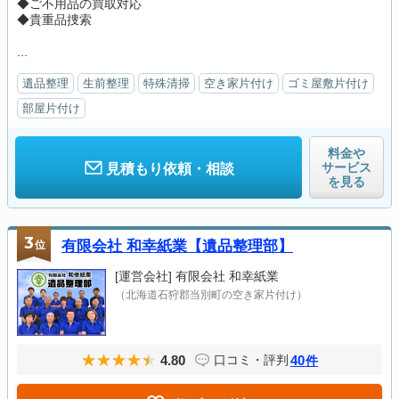
◆ご不用品の買取対応
◆貴重品捜索
...
遺品整理
生前整理
特殊清掃
空き家片付け
ゴミ屋敷片付け
部屋片付け
料金や
サービス
見積もり依頼・相談
を見る
3
位
有限会社 和幸紙業【遺品整理部】
[運営会社]
有限会社 和幸紙業
（北海道石狩郡当別町の空き家片付け）
4.80
40
口コミ・評判
件