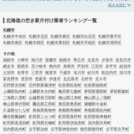
片付けや、相続したが住む予定のない親の家の不用品の処分・回収・引き取りま
で対応しています。北海道石狩郡当別町の空き家片付けの料金相場情報だけで業
者を決められない場合は、不用品の買取や家屋の解体・不動産売却などの絞り込
み条件を利用し検索してみましょう。
北海道の空き家片付け業者ランキング一覧
また家一軒まるごとの掃除方法・空家対策特別措置法の法改正に伴う空き家の片
付けについての情報も豊富です。
札幌市
札幌市中央区
札幌市北区
札幌市東区
札幌市白石区
札幌市豊平区
札幌市南区
札幌市西区
札幌市厚別区
札幌市手稲区
札幌市清田区
その他
函館市
小樽市
旭川市
室蘭市
釧路市
帯広市
北見市
夕張市
岩見沢市
網走市
留萌市
苫小牧市
稚内市
美唄市
芦別市
江別市
赤平市
紋別市
士別市
名寄市
三笠市
根室市
千歳市
滝川市
砂川市
歌志内市
深川市
富良野市
登別市
恵庭市
伊達市
北広島市
石狩市
北斗市
石狩郡当別町
石狩郡新篠津村
松前郡松前町
松前郡福島町
上磯郡知内町
上磯郡木古内町
亀田郡七飯町
茅部郡鹿部町
茅部郡森町
二海郡八雲町
山越郡長万部町
檜山郡江差町
檜山郡上ノ国町
檜山郡厚沢部町
爾志郡乙部町
奥尻郡奥尻町
瀬棚郡今金町
久遠郡せたな町
島牧郡島牧村
寿都郡寿都町
寿都郡黒松内町
磯谷郡蘭越町
虻田郡ニセコ町
虻田郡真狩村
虻田郡留寿都村
虻田郡喜茂別町
虻田郡京極町
虻田郡倶知安町
岩内郡共和町
岩内郡岩内町
古宇郡泊村
古宇郡神恵内村
積丹郡積丹町
古平郡古平町