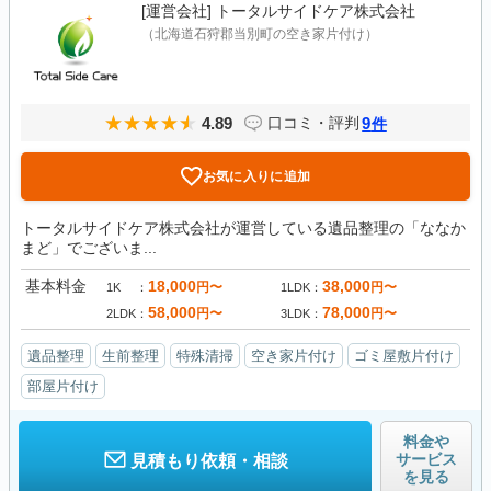
[運営会社]
トータルサイドケア株式会社
（北海道石狩郡当別町の空き家片付け）
4.89
9
口コミ・評判
件
お気に入りに追加
トータルサイドケア株式会社が運営している遺品整理の「ななか
まど」でございま...
基本料金
18,000
38,000
円〜
円〜
1K
1LDK
58,000
78,000
円〜
円〜
2LDK
3LDK
遺品整理
生前整理
特殊清掃
空き家片付け
ゴミ屋敷片付け
部屋片付け
料金や
サービス
見積もり依頼・相談
を見る