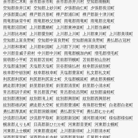
余市郡仁木町
余市郡余市町
余市郡赤井川村
空知郡南幌町
空知郡奈井江町
空知郡上砂川町
夕張郡由仁町
夕張郡長沼町
夕張郡栗山町
樺戸郡月形町
樺戸郡浦臼町
樺戸郡新十津川町
雨竜郡妹背牛町
雨竜郡秩父別町
雨竜郡雨竜町
雨竜郡北竜町
雨竜郡沼田町
上川郡鷹栖町
上川郡東神楽町
上川郡当麻町
上川郡比布町
上川郡愛別町
上川郡上川町
上川郡東川町
上川郡美瑛町
空知郡上富良野町
空知郡中富良野町
空知郡南富良野町
勇払郡占冠村
上川郡和寒町
上川郡剣淵町
上川郡下川町
中川郡美深町
中川郡音威子府村
中川郡中川町
雨竜郡幌加内町
増毛郡増毛町
留萌郡小平町
苫前郡苫前町
苫前郡羽幌町
苫前郡初山別村
天塩郡遠別町
天塩郡天塩町
宗谷郡猿払村
枝幸郡浜頓別町
枝幸郡中頓別町
枝幸郡枝幸町
天塩郡豊富町
礼文郡礼文町
利尻郡利尻町
利尻郡利尻富士町
天塩郡幌延町
網走郡美幌町
網走郡津別町
斜里郡斜里町
斜里郡清里町
斜里郡小清水町
常呂郡訓子府町
常呂郡置戸町
常呂郡佐呂間町
紋別郡遠軽町
紋別郡湧別町
紋別郡滝上町
紋別郡興部町
紋別郡西興部村
紋別郡雄武町
網走郡大空町
虻田郡豊浦町
有珠郡壮瞥町
白老郡白老町
勇払郡厚真町
虻田郡洞爺湖町
勇払郡安平町
勇払郡むかわ町
沙流郡日高町
沙流郡平取町
新冠郡新冠町
浦河郡浦河町
様似郡様似町
幌泉郡えりも町
日高郡新ひだか町
河東郡音更町
河東郡士幌町
河東郡上士幌町
河東郡鹿追町
上川郡新得町
上川郡清水町
河西郡芽室町
河西郡中札内村
河西郡更別村
広尾郡大樹町