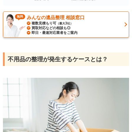
無料
みんなの遺品整理 相談窓口
複数見積もり可
3
（最大
社）
買取対応などの相談も◎
即日・最速対応業者をご案内
不用品の整理が発生するケースとは？