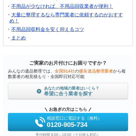
不用品が少なければ、不用品回収業者が便利！
大量に整理するなら専門業者に依頼するのがおすす
め！
不用品回収料金を安く抑えるコツ
まとめ
ご実家のお片付けにお困りですか？
みんなの遺品整理では、
全国914社
の
優良遺品整理業者
から複
数業者の相見積もり・全国即日対応可能
あなたの地域の業者はいくら？
希望に合う業者を探す
お急ぎの方はこちら
相談窓口に電話する（無料）
0120-905-734
受付時間 8:00～19:00（土日祝も対応）