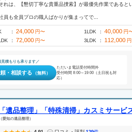
それは、【懇切丁寧な貴重品捜索】が最優先作業であると
社員も全員プロの職人ばかりが集まってで...
24,000
40,000
K
円〜
1LDK
円
72,000
112,000
LDK
円〜
3LDK
円
相見積もりも承ります
ただいま電話受付時間外
依頼・相談する
（無料）
受付時間 8:00～19:00（土日祝も対
応）
「遺品整理」「特殊清掃」カスミサービ
（愛知の遺品整理）
4.91
口コミ・評判
129
件