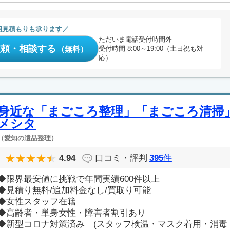
相見積もりも承ります
ただいま電話受付時間外
依頼・相談する
（無料）
受付時間 8:00～19:00（土日祝も対
応）
身近な「まごころ整理」「まごころ清掃
メシタ
（愛知の遺品整理）
4.94
口コミ・評判
395
件
◆限界最安値に挑戦で年間実績600件以上
◆見積り無料/追加料金なし/買取り可能
◆女性スタッフ在籍
◆高齢者・単身女性・障害者割引あり
◆新型コロナ対策済み (スタッフ検温・マスク着用・消毒・.