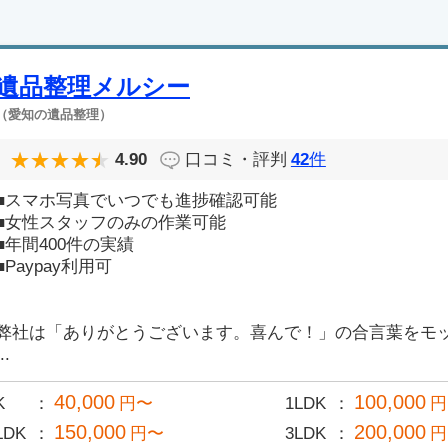
遺品整理メルシー
（愛知の遺品整理）
4.90
口コミ・評判
42
件
■スマホ写真でいつでも進捗確認可能
■女性スタッフのみの作業可能
■年間400件の実績
■Paypay利用可
弊社は「ありがとうございます。喜んで！」の合言葉をモ
..
40,000
100,000
K
円〜
1LDK
円
150,000
200,000
LDK
円〜
3LDK
円