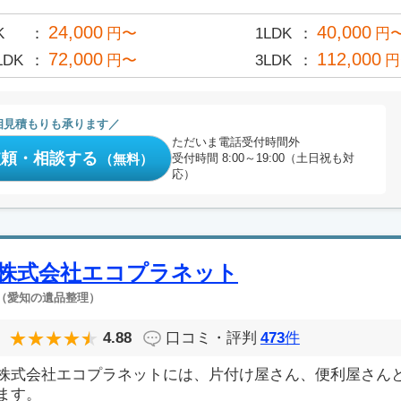
24,000
40,000
K
円〜
1LDK
円
72,000
112,000
LDK
円〜
3LDK
円
相見積もりも承ります
ただいま電話受付時間外
依頼・相談する
（無料）
受付時間 8:00～19:00（土日祝も対
応）
株式会社エコプラネット
（愛知の遺品整理）
4.88
口コミ・評判
473
件
株式会社エコプラネットには、片付け屋さん、便利屋さん
ます。