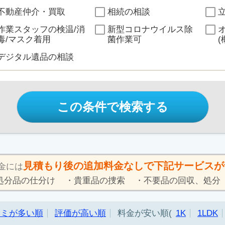
不動産仲介・買取
相続の相談
作業スタッフの検温/消
新型コロナウイルス除
毒/マスク着用
菌作業可
(
デジタル遺品の相談
この条件で検索する
見積もり後の追加料金なしで下記サービスが
金には
処分品の仕分け
貴重品の捜索
不要品の回収、処分
コミが多い順
評価が高い順
料金が安い順
1K
1LDK