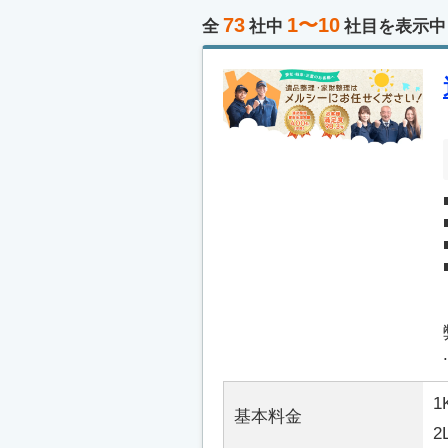
73
1〜10
全
社中
社目を表示中
.
1
基本料金
2