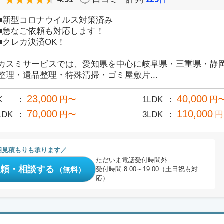
■新型コロナウイルス対策済み
■急なご依頼も対応します！
■クレカ決済OK！
カスミサービスでは、愛知県を中心に岐阜県・三重県・静
整理・遺品整理・特殊清掃・ゴミ屋敷片...
23,000
40,000
K
円〜
1LDK
円
70,000
110,000
LDK
円〜
3LDK
円
相見積もりも承ります
ただいま電話受付時間外
依頼・相談する
（無料）
受付時間 8:00～19:00（土日祝も対
応）