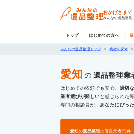
おかげさまで
みんなの遺品整理
トップ
はじめての方へ
業
みんなの遺品整理トップ
業者を探す
愛知
の
遺品整理
業
はじめての依頼でも安心。
適切
業者選びが難しい
と感じられた
専門の相談員が、
あなたにぴっ
愛知
の
遺品整理
の優良業者
73
件