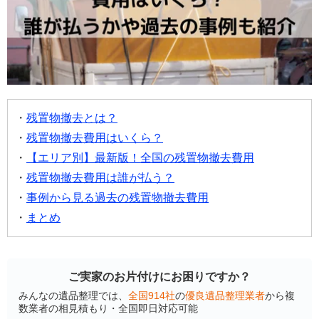
残置物撤去とは？
残置物撤去費用はいくら？
【エリア別】最新版！全国の残置物撤去費用
残置物撤去費用は誰が払う？
事例から見る過去の残置物撤去費用
まとめ
ご実家のお片付けにお困りですか？
みんなの遺品整理では、
全国914社
の
優良遺品整理業者
から複
数業者の相見積もり・全国即日対応可能