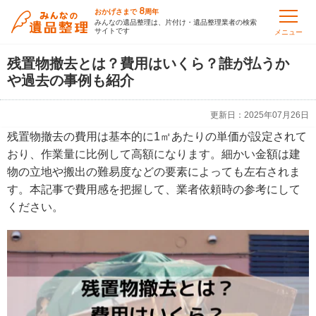
8
おかげさまで
周年
みんなの遺品整理は、片付け・遺品整理業者の検索
サイトです
メニュー
残置物撤去とは？費用はいくら？誰が払うか
や過去の事例も紹介
更新日：
2025年07月26日
残置物撤去の費用は基本的に1㎡あたりの単価が設定されて
おり、作業量に比例して高額になります。細かい金額は建
物の立地や搬出の難易度などの要素によっても左右されま
す。本記事で費用感を把握して、業者依頼時の参考にして
ください。