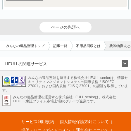
ページの先頭へ
みんなの遺品整理トップ
記事一覧
不用品回収とは
残置物撤去と
LIFULLの関連サービス
LIFULLのサービス
みんなの遺品整理を運営する株式会社LIFULL seniorは、情報セ
不動産・住宅
引越し
老人ホーム
地方創生
ママの就労支援
キュリティマネジメントシステムの国際規格「ISO/IEC
不動産クラウドファンディング
遺品整理
老後の暮らし情報
27001」および国内規格「JIS Q 27001」の認証を取得していま
農業技術
す。
みんなの遺品整理を運営する株式会社LIFULL seniorは、株式会社
LIFULL HOME'Sのサービス
LIFULL(東証プライム市場上場)のグループ企業です。
不動産・住宅
マンション
一戸建て
注文住宅
リノベーション
不動産査定
マンション専門売却査定
不動産投資
アドバイザー
住まいの窓口
住宅ローン
住まいインデックス
プライスマップ
不動産アーカイブ
空き家バンク
家賃相場
不動産会社
まちむすび
サービス利用規約
個人情報保護方針について
不動産用語集
住まいのお役立ち情報
LIFULL HOME'S PRESS
DIY Mag
アプリ
不動産データ
不動産転職
評価・口コミガイドライン
運営会社について