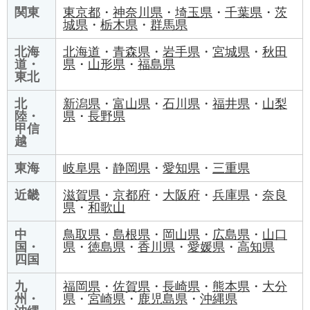
関東
東京都
・
神奈川県
・
埼玉県
・
千葉県
・
茨
城県
・
栃木県
・
群馬県
北海
北海道
・
青森県
・
岩手県
・
宮城県
・
秋田
道・
県
・
山形県
・
福島県
東北
北
新潟県
・
富山県
・
石川県
・
福井県
・
山梨
陸・
県
・
長野県
甲信
越
東海
岐阜県
・
静岡県
・
愛知県
・
三重県
近畿
滋賀県
・
京都府
・
大阪府
・
兵庫県
・
奈良
県
・
和歌山
中
鳥取県
・
島根県
・
岡山県
・
広島県
・
山口
国・
県
・
徳島県
・
香川県
・
愛媛県
・
高知県
四国
九
福岡県
・
佐賀県
・
長崎県
・
熊本県
・
大分
州・
県
・
宮崎県
・
鹿児島県
・
沖縄県