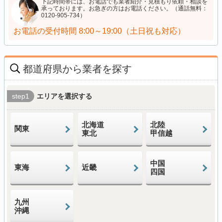
下記時間帯には、お電話でも業者紹介・見積もり依頼・相談を
承っております。お急ぎの方はお電話ください。（通話無料：
0120-905-734）
お電話の受付時間
8:00～19:00（土日祝も対応）
都道府県から業者を探す
step1
エリアを選択する
北海道
北陸
関東
東北
甲信越
中国
東海
近畿
四国
九州
沖縄