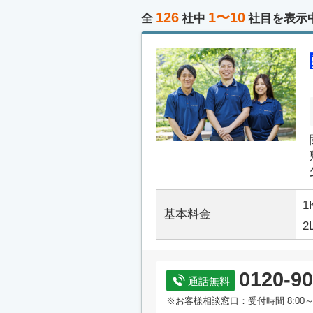
126
1〜10
全
社中
社目を表示
1
基本料金
2
0120-90
通話無料
※お客様相談窓口：受付時間 8:00～