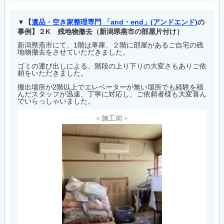
【
遺品・空き家整理専門 「and・end」(アンドエンド)
の
事例】２K 残地物撤去（新潟県燕市の部屋片付け）
新潟県燕市にて、1階は車庫、２階に部屋があるご自宅の残
地物撤去をさせていただきました。
ゴミの運び出しによる、階段の上り下りの大変さもありご依
頼をいただきました。
搬出場所が2階以上でエレベーターが無い場所でも経験を積
んだスタッフが迅速、丁寧に対応し、ご依頼者様も大変喜ん
でいらっしゃいました。
＜施工前＞