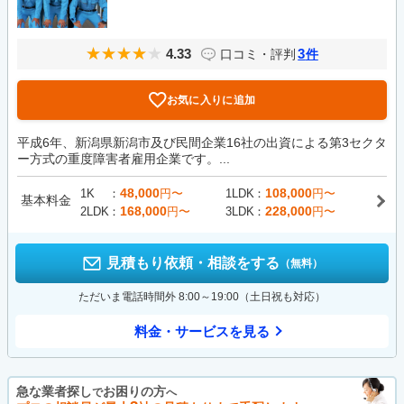
4.33
3
口コミ・評判
件
お気に入りに追加
平成6年、新潟県新潟市及び民間企業16社の出資による第3セクタ
ー方式の重度障害者雇用企業です。...
48,000
108,000
1K
円〜
1LDK
円〜
基本料金
168,000
228,000
2LDK
円〜
3LDK
円〜
見積もり依頼・相談をする
（無料）
ただいま電話時間外 8:00～19:00（土日祝も対応）
料金・サービスを見る
急な業者探し
お困りの方
で
へ