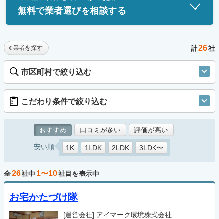
無料で業者選びを相談する
26
業者を探す
計
社
市区町村で絞り込む
こだわり条件で絞り込む
おすすめ
口コミが多い
評価が高い
安い順
1K
1LDK
2LDK
3LDK〜
26
1〜10
全
社中
社目を表示中
お宅かたづけ隊
[運営会社]
アイマーク環境株式会社