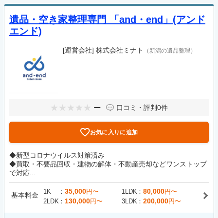
遺品・空き家整理専門 「and・end」(アンド
エンド)
[運営会社]
株式会社ミナト
（新潟の遺品整理）
ー
口コミ・評判
0件
お気に入りに追加
◆新型コロナウイルス対策済み
◆買取・不要品回収・建物の解体・不動産売却などワンストップ
で対応...
35,000
80,000
1K
円〜
1LDK
円〜
基本料金
130,000
200,000
2LDK
円〜
3LDK
円〜