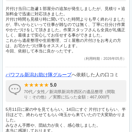
片付け当日に急遽１部屋分の追加が発生しましたが、見積り＋追
加料金で迅速に対応頂きました。
片付け時間も見積り時に聞いていた時間よりも早く終わりました
が、早いからといって仕事が雑なのでは無く、丁寧に仕分け作業
やかたづけをして頂きました。作業スタッフさんも全員が礼儀正
しく、最後まで安心してお任せする事ができました。
これから遺産整理や生前整理、ゴミ屋敷の片付けをお考えの方
は、お宅かたづけ隊をオススメします。
今回、依頼して本当に良かったです。
利用時期：2026年05月
パワフル新潟お助け隊グループ
へ依頼した人の口コミ
5.0
70代／女性／新潟県新潟市西区の遺品整理（間取
り：その他）／実際に払った金額：467,000円
5月11日に家の中を見てもらい、14日にすぐ 片付けてもらい、半
日ほどで、終わらせてもらい埼玉から来ていたので大変助かりま
した。
みなさん手際や、団結力が良く、感心致しました。
本当に感謝しております。