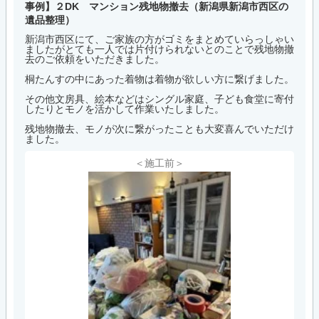
事例】２DK マンション残地物撤去（新潟県新潟市西区の
遺品整理）
新潟市西区にて、ご家族の方がゴミをまとめていらっしゃい
ましたがとても一人では片付けられないとのことで残地物撤
去のご依頼をいただきました。
桐たんすの中にあった着物は着物が欲しい方に繋げました。
その他文房具、絵本などはシングル家庭、子ども食堂に寄付
したりとモノを活かして作業いたしました。
残地物撤去、モノが次に繋がったことも大変喜んでいただけ
ました。
＜施工前＞