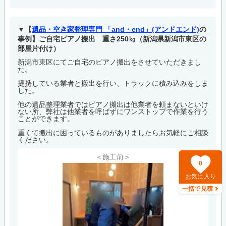
【
遺品・空き家整理専門 「and・end」(アンドエンド)
の
事例】ご自宅ピアノ搬出 重さ250㎏（新潟県新潟市東区の
部屋片付け）
新潟市東区にてご自宅のピアノ搬出をさせていただきまし
た。
提携している業者と搬出を行い、トラックに積み込みをしま
した。
他の遺品整理業者ではピアノ搬出は他業者を頼まないといけ
ない所、弊社は他業者を呼ばずにワンストップで作業を行う
ことができます。
重くて搬出に困っているものがありましたらお気軽にご相談
ください。
＜施工前＞
0
お気に入り
一括で見積