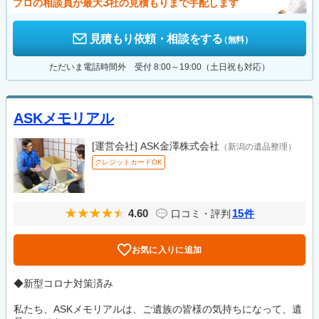
3
プロの相談員が最大
社の見積もりまで手配します
見積もり依頼・相談をする
（無料）
ただいま電話時間外 受付 8:00～19:00（土日祝も対応）
ASKメモリアル
[運営会社]
ASK金澤株式会社
（新潟の遺品整理）
クレジットカードOK
4.60
15
口コミ・評判
件
お気に入りに追加
◆新型コロナ対策済み
私たち、ASKメモリアルは、ご遺族の皆様の気持ちになって、遺