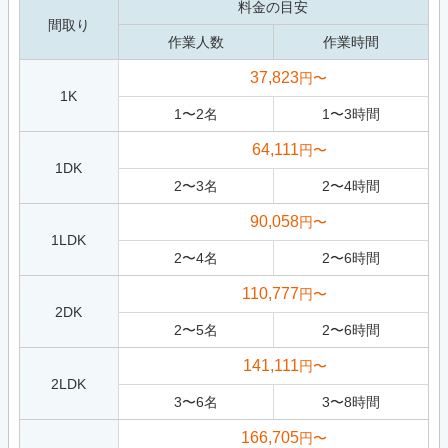
料金の目安
間取り
作業人数
作業時間
37,823
円〜
1K
1
〜
2
名
1
〜
3
時間
64,111
円〜
1DK
2
〜
3
名
2
〜
4
時間
90,058
円〜
1LDK
2
〜
4
名
2
〜
6
時間
110,777
円〜
2DK
2
〜
5
名
2
〜
6
時間
141,111
円〜
2LDK
3
〜
6
名
3
〜
8
時間
166,705
円〜