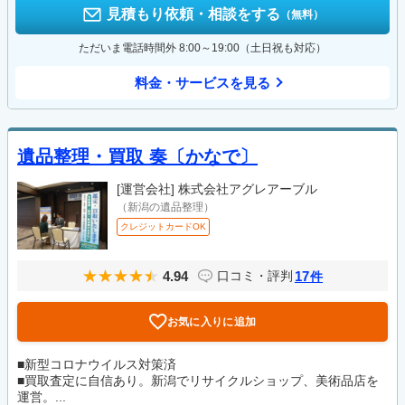
見積もり依頼・相談をする
（無料）
ただいま電話時間外 8:00～19:00（土日祝も対応）
料金・サービスを見る
遺品整理・買取 奏〔かなで〕
[運営会社]
株式会社アグレアーブル
（新潟の遺品整理）
クレジットカードOK
4.94
17
口コミ・評判
件
お気に入りに追加
■新型コロナウイルス対策済
■買取査定に自信あり。新潟でリサイクルショップ、美術品店を
運営。...