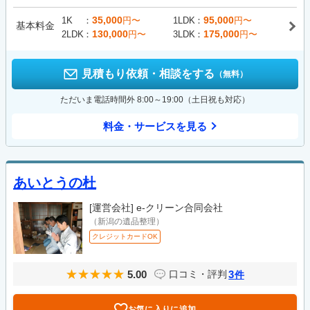
35,000
95,000
1K
円〜
1LDK
円〜
基本料金
130,000
175,000
2LDK
円〜
3LDK
円〜
見積もり依頼・相談をする
（無料）
ただいま電話時間外 8:00～19:00（土日祝も対応）
料金・サービスを見る
あいとうの杜
[運営会社]
e-クリーン合同会社
（新潟の遺品整理）
クレジットカードOK
5.00
3
口コミ・評判
件
お気に入りに追加