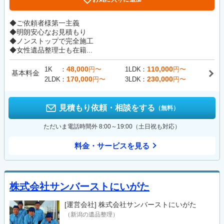
◆ご依頼者様第一主義
◆明朗安心なお見積もり
◆ノンストップで完全施工
◆女性遺品整理士も在籍...
48,000
110,000
1K
円〜
1LDK
円〜
基本料金
170,000
230,000
2LDK
円〜
3LDK
円〜
見積もり依頼・相談をする
（無料）
ただいま電話時間外 8:00～19:00（土日祝も対応）
料金・サービスを見る
株式会社サンバーストにいがた
[運営会社]
株式会社サンバーストにいがた
（新潟の遺品整理）