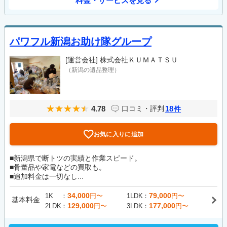
料金・サービスを見る
パワフル新潟お助け隊グループ
[運営会社]
株式会社ＫＵＭＡＴＳＵ
（新潟の遺品整理）
4.78
18
口コミ・評判
件
お気に入りに追加
■新潟県で断トツの実績と作業スピード。
■骨董品や家電などの買取も。
■追加料金は一切なし...
34,000
79,000
1K
円〜
1LDK
円〜
基本料金
129,000
177,000
2LDK
円〜
3LDK
円〜