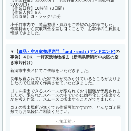
【作業料金】320,000円（作業料金350,000円－買取料金
30,000円）
【作業日数】18時間（3日間）
【作業人数】6人
【回収量】2tトラック4台分
小千谷市内で、遺品整理・買取をご希望のお客様でした。
作業料金から買取料金を差し引くことで、お客様のご負担を
軽減できました。
【
遺品・空き家整理専門 「and・end」(アンドエンド)
の
事例】４DK 一軒家残地物撤去（新潟県新潟市中央区の空
き家片付け）
新潟市中央区にてご依頼をいただきました。
長年放置されていた家で床が沈みかけているところがありま
したので注意深く作業させていただきました。
ゴミを搬出できるスペースが限られており困難が予想されま
したが、限られたスペースの中でいかに効率化して搬出する
かを考え作業し、スムーズに搬出することができました。
ゴミの搬出場所が無くても作業可能ですので、どんなゴミ屋
敷でもお気軽にご相談ください。
＜施工前＞