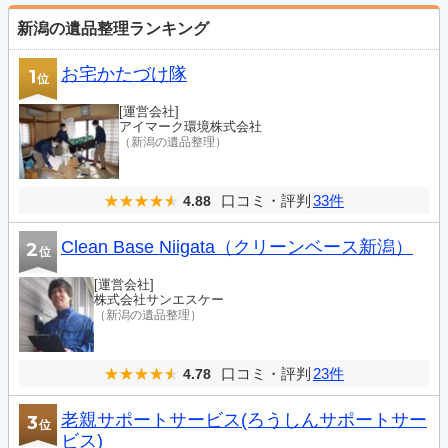
新潟の遺品整理ランキング
お宅かたづけ隊
1
位
[運営会社]
アイマーク環境株式会社
（新潟の遺品整理）
口コミ・評判
33件
4.88
Clean Base Niigata（クリーンベース新潟）
2
位
[運営会社]
株式会社サンエスケー
（新潟の遺品整理）
口コミ・評判
23件
4.78
老親サポートサービス(ろうしんサポートサー
3
位
ビス)