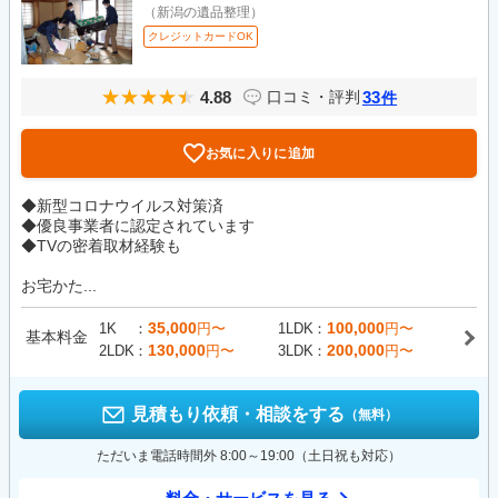
（新潟の遺品整理）
クレジットカードOK
4.88
33
口コミ・評判
件
お気に入りに追加
◆新型コロナウイルス対策済
◆優良事業者に認定されています
◆TVの密着取材経験も
お宅かた...
35,000
100,000
1K
円〜
1LDK
円〜
基本料金
130,000
200,000
2LDK
円〜
3LDK
円〜
見積もり依頼・相談をする
（無料）
ただいま電話時間外 8:00～19:00（土日祝も対応）