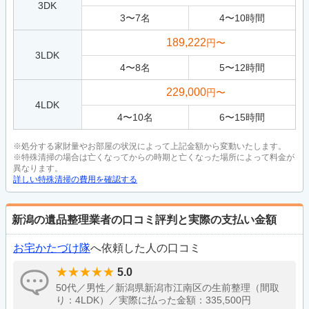
3DK
3
〜
7
名
4
〜
10
時間
189,222
円〜
3LDK
4
〜
8
名
5
〜
12
時間
229,000
円〜
4LDK
4
〜
10
名
6
〜
15
時間
※処分する家財量やお部屋の状況によって上記金額から変動いたします。
※特殊清掃の場合は亡くなってからの時期と亡くなった場所によって料金が
異なります。
詳しい特殊清掃の費用を確認する
新潟の遺品整理業者の口コミ評判と実際の支払い金額
お宅かたづけ隊
へ依頼した人の口コミ
5.0
50代／男性／新潟県新潟市江南区の生前整理（間取
り：4LDK）／実際に払った金額：335,500円