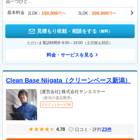
品一つひと...
基本料金
150,000
200,000
2LDK
円〜
3LDK
円〜
見積もり依頼・相談をする
（無料）
ただいま電話時間外 8:00～19:00（土日祝も対応）
料金・サービスを見る
Clean Base Niigata（クリーンベース新潟）
[運営会社]
株式会社サンエスケー
（新潟の遺品整理）
クレジットカードOK
4.78
23
口コミ・評判
件