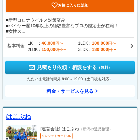
お気に入りに追加
■新型コロナウイルス対策済み
■バイヤー歴10年以上の経験豊富なプロの鑑定士が在籍！
■女性ス...
40,000
100,000
1K
円〜
1LDK
円〜
基本料金
150,000
180,000
2LDK
円〜
3LDK
円〜
見積もり依頼・相談をする
（無料）
ただいま電話時間外 8:00～19:00（土日祝も対応）
料金・サービスを見る
はこぶね
[運営会社]
はこぶね
（新潟の遺品整理）
クレジットカードOK