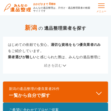
8
おかげさまで
周年
みんなの遺品整理は、片付け・遺品整理業者の検索
サイトです
メニュー
新潟
の
遺品整理
はじめての依頼でも安心。
適切な資格をもつ優良業者のみ
をご紹介しています。
業者選びが難しい
と感じられた際は、みんなの遺品整理に
ご相談ください。
続きを読む
専門の相談員が、
あなたにぴったりな業者をご提案
いたし
ます。
新潟
の
遺品整理
の優良業者
26
件
優良業者とは
一覧から自分で探す
一般財団法人遺品整理認定協会、および一般社団法
人事件現場特殊清掃センターと提携し、「遺品整理
ご希望に合わせてプロがご提案
士」資格を持つ事業者のみ掲載しています。