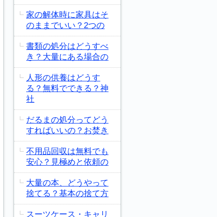
家の解体時に家具はそ
のままでいい？2つの
書類の処分はどうすべ
き？大量にある場合の
人形の供養はどうす
る？無料でできる？神
社
だるまの処分ってどう
すればいいの？お焚き
不用品回収は無料でも
安心？見極めと依頼の
大量の本、どうやって
捨てる？基本の捨て方
スーツケース・キャリ