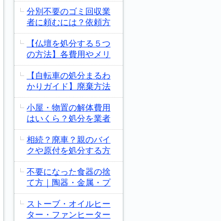
分別不要のゴミ回収業
者に頼むには？依頼方
【仏壇を処分する５つ
の方法】各費用やメリ
【自転車の処分まるわ
かりガイド】廃棄方法
小屋・物置の解体費用
はいくら？処分を業者
相続？廃車？親のバイ
クや原付を処分する方
不要になった食器の捨
て方｜陶器・金属・プ
ストーブ・オイルヒー
ター・ファンヒーター