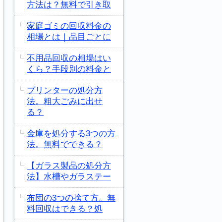
方法は？無料で引き取
家庭ゴミの回収料金の
相場とは｜品目ごとに
不用品回収の相場はい
くら？手段別の料金と
プリンターの処分方
法。粗大ごみに出せ
る？
金庫を処分する3つの方
法。無料でできる？
【ガラス製品の処分方
法】水槽やガラステー
布団の3つの捨て方。無
料回収はできる？処