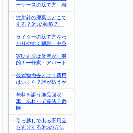
ーケースの捨て方。粗
注射針の廃棄はどこで
する？3つの回収先、
ライターの捨て方をわ
かりやすく解説。中身
家財処分は業者が一般
的！一軒家・アパート
残置物撤去とは？費用
はいくら？誰が払うか
無料を謳う廃品回収
車、あれって違法？危
険
引っ越しで出る不用品
を処分する3つの方法