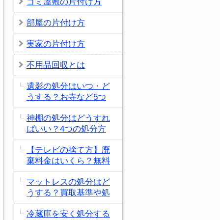
ゴミ屋敷の片付け方
部屋の片付け方
実家の片付け方
不用品回収とは
遺影の処分はいつ・ど
うする？お寺など5つ
神棚の処分はどうすれ
ばいい？4つの処分方
【テレビの捨て方】廃
棄料金はいくら？無料
マットレスの処分はど
うする？買取基準や処
冷蔵庫を安く処分する