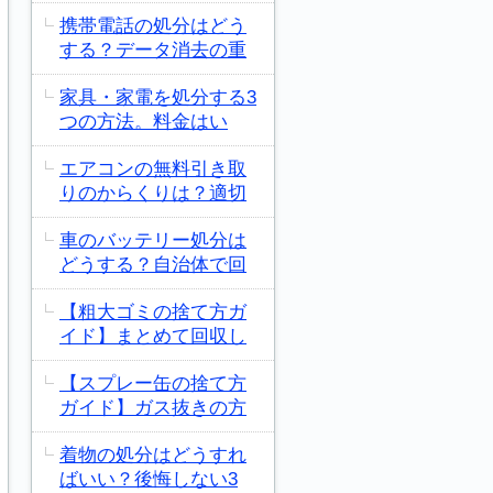
携帯電話の処分はどう
する？データ消去の重
家具・家電を処分する3
つの方法。料金はい
エアコンの無料引き取
りのからくりは？適切
車のバッテリー処分は
どうする？自治体で回
【粗大ゴミの捨て方ガ
イド】まとめて回収し
【スプレー缶の捨て方
ガイド】ガス抜きの方
着物の処分はどうすれ
ばいい？後悔しない3