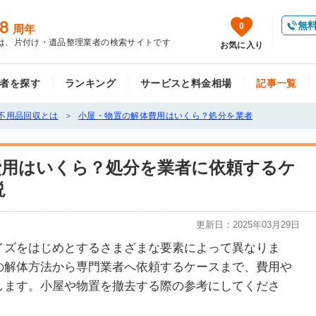
8
無
0
周年
は、片付け・遺品整理業者の検索サイトです
お気に入り
者を探す
ランキング
サービスと料金相場
記事一覧
不用品回収とは
小屋・物置の解体費用はいくら？処分を業者
費用はいくら？処分を業者に依頼するケ
説
更新日：
2025年03月29日
イズをはじめとするさまざまな要素によって異なりま
の解体方法から専門業者へ依頼するケースまで、費用や
します。小屋や物置を撤去する際の参考にしてくださ