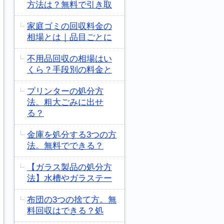
方法は？無料で引き取
家庭ゴミの回収料金の
相場とは｜品目ごとに
不用品回収の相場はい
くら？手段別の料金と
プリンターの処分方
法。粗大ごみに出せ
る？
金庫を処分する3つの方
法。無料でできる？
【ガラス製品の処分方
法】水槽やガラステー
布団の3つの捨て方。無
料回収はできる？処