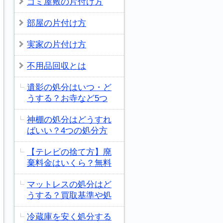
ゴミ屋敷の片付け方
部屋の片付け方
実家の片付け方
不用品回収とは
遺影の処分はいつ・ど
うする？お寺など5つ
神棚の処分はどうすれ
ばいい？4つの処分方
【テレビの捨て方】廃
棄料金はいくら？無料
マットレスの処分はど
うする？買取基準や処
冷蔵庫を安く処分する