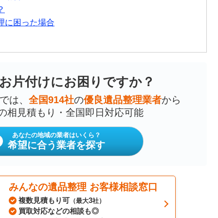
？
理に困った場合
お片付けにお困りですか？
では、
全国914社
の
優良遺品整理業者
から
の相見積もり・全国即日対応可能
あなたの地域の業者はいくら？
希望に合う業者を探す
みんなの遺品整理 お客様相談窓口
複数見積もり可
3
（最大
社）
買取対応などの相談も◎