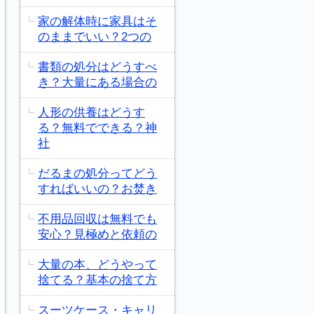
家の解体時に家具はそ
のままでいい？2つの
書類の処分はどうすべ
き？大量にある場合の
人形の供養はどうす
る？無料でできる？神
社
だるまの処分ってどう
すればいいの？お焚き
不用品回収は無料でも
安心？見極めと依頼の
大量の本、どうやって
捨てる？基本の捨て方
スーツケース・キャリ