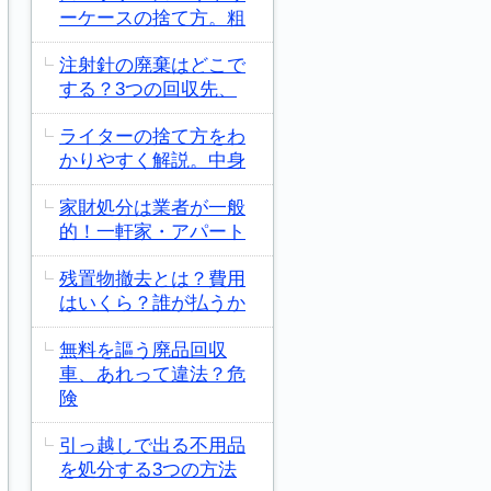
ーケースの捨て方。粗
注射針の廃棄はどこで
する？3つの回収先、
ライターの捨て方をわ
かりやすく解説。中身
家財処分は業者が一般
的！一軒家・アパート
残置物撤去とは？費用
はいくら？誰が払うか
無料を謳う廃品回収
車、あれって違法？危
険
引っ越しで出る不用品
を処分する3つの方法