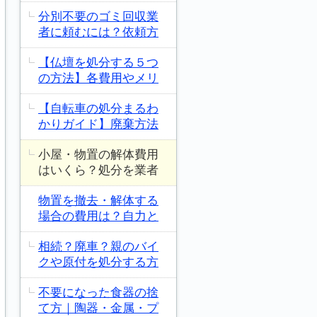
分別不要のゴミ回収業
者に頼むには？依頼方
【仏壇を処分する５つ
の方法】各費用やメリ
【自転車の処分まるわ
かりガイド】廃棄方法
小屋・物置の解体費用
はいくら？処分を業者
物置を撤去・解体する
場合の費用は？自力と
相続？廃車？親のバイ
クや原付を処分する方
不要になった食器の捨
て方｜陶器・金属・プ