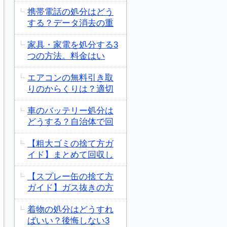
携帯電話の処分はどう
する？データ消去の重
家具・家電を処分する3
つの方法。料金はい
エアコンの無料引き取
りのからくりは？適切
車のバッテリー処分は
どうする？自治体で回
【粗大ゴミの捨て方ガ
イド】まとめて回収し
【スプレー缶の捨て方
ガイド】ガス抜きの方
着物の処分はどうすれ
ばいい？後悔しない3