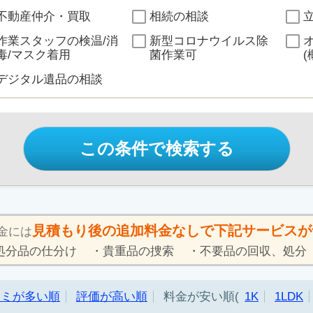
不動産仲介・買取
相続の相談
作業スタッフの検温/消
新型コロナウイルス除
毒/マスク着用
菌作業可
(
デジタル遺品の相談
この条件で検索する
見積もり後の追加料金なしで下記サービスが
金には
処分品の仕分け
貴重品の捜索
不要品の回収、処分
コミが多い順
評価が高い順
料金が安い順
1K
1LDK