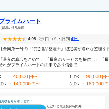
プライムハート
（群馬の遺品整理）
4.95
口コミ・評判
41
件
【全国第一号の「特定遺品整理士」認定者が適正な整理を
「最良の真心をこめて」 「最良のサービスを提供し」 「
それがプライムハートの由来であり信念で...
40,000
90,000
K
円〜
1LDK
円
140,000
180,000
LDK
円〜
3LDK
円
相見積もりも承ります
ただいま電話受付時間外