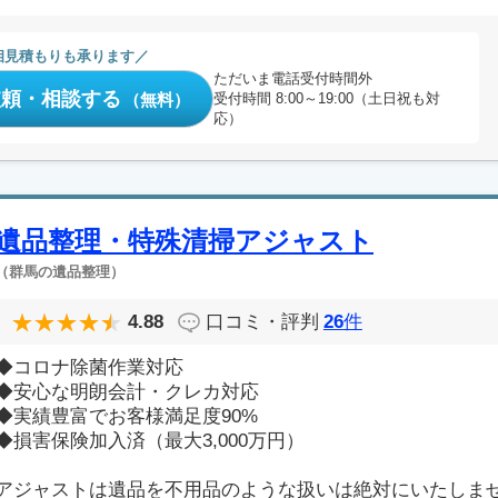
相見積もりも承ります
ただいま電話受付時間外
依頼・相談する
（無料）
受付時間 8:00～19:00（土日祝も対
応）
遺品整理・特殊清掃アジャスト
（群馬の遺品整理）
4.88
口コミ・評判
26
件
◆コロナ除菌作業対応
◆安心な明朗会計・クレカ対応
◆実績豊富でお客様満足度90%
◆損害保険加入済（最大3,000万円）
アジャストは遺品を不用品のような扱いは絶対にいたしま