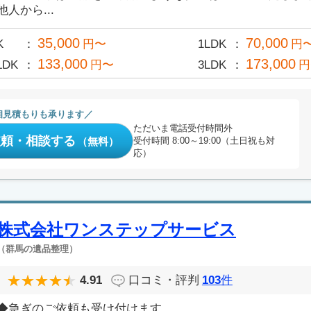
他人から...
35,000
70,000
K
円〜
1LDK
円
133,000
173,000
LDK
円〜
3LDK
円
相見積もりも承ります
ただいま電話受付時間外
依頼・相談する
（無料）
受付時間 8:00～19:00（土日祝も対
応）
株式会社ワンステップサービス
（群馬の遺品整理）
4.91
口コミ・評判
103
件
◆急ぎのご依頼も受け付けます