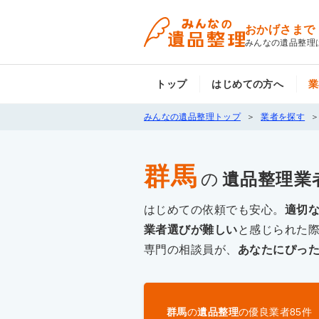
おかげさまで
みんなの遺品整理
トップ
はじめての方へ
業
みんなの遺品整理トップ
業者を探す
群馬
の
遺品整理
業
はじめての依頼でも安心。
適切
業者選びが難しい
と感じられた
専門の相談員が、
あなたにぴっ
群馬
の
遺品整理
の優良業者
85
件