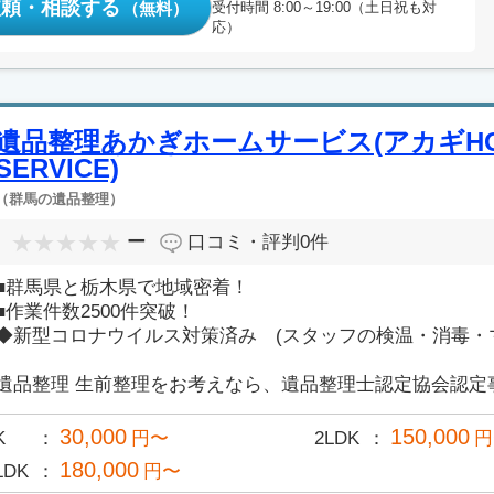
依頼・相談する
（無料）
受付時間 8:00～19:00（土日祝も対
応）
遺品整理あかぎホームサービス(アカギH
SERVICE)
（群馬の遺品整理）
ー
口コミ・評判
0件
■群馬県と栃木県で地域密着！
■作業件数2500件突破！
◆新型コロナウイルス対策済み (スタッフの検温・消毒・
遺品整理 生前整理をお考えなら、遺品整理士認定協会認定事
30,000
150,000
K
円〜
2LDK
円
180,000
LDK
円〜