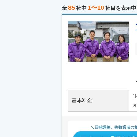
85
1〜10
全
社中
社目を表示中
1
基本料金
2
日時調整、複数業者の