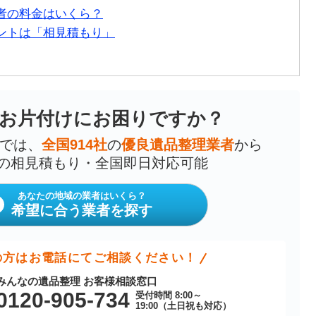
者の料金はいくら？
ントは「相見積もり」
お片付けにお困りですか？
では、
全国914社
の
優良遺品整理業者
から
の相見積もり・全国即日対応可能
あなたの地域の業者はいくら？
希望に合う業者を探す
の方はお電話にてご相談ください！
みんなの遺品整理 お客様相談窓口
0120-905-734
受付時間 8:00～
19:00（土日祝も対応）