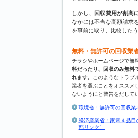
しかし、
回収費用が割高
なかには不当な高額請求
を事前に取り、比較した
無料・無許可の回収業
チラシやホームページで無
料だったり、回収のみ無料
れます。
このようなトラブ
業者を選ぶことをオススメ
ないようにと警告をだして
環境省：無許可の回収業
経済産業省：家電４品目
部リンク）