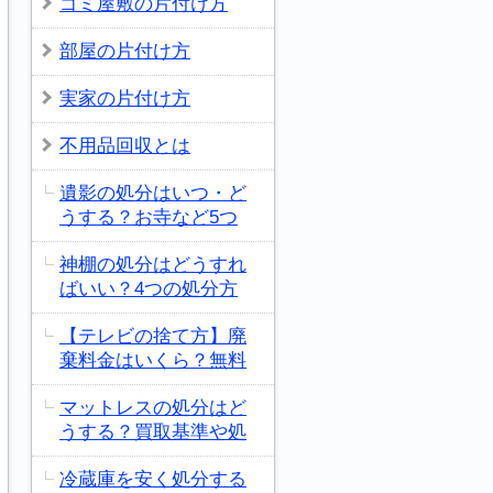
ゴミ屋敷の片付け方
部屋の片付け方
実家の片付け方
不用品回収とは
遺影の処分はいつ・ど
うする？お寺など5つ
神棚の処分はどうすれ
ばいい？4つの処分方
【テレビの捨て方】廃
棄料金はいくら？無料
マットレスの処分はど
うする？買取基準や処
冷蔵庫を安く処分する