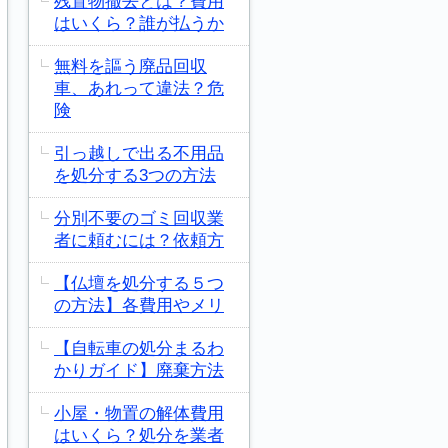
残置物撤去とは？費用
はいくら？誰が払うか
無料を謳う廃品回収
車、あれって違法？危
険
引っ越しで出る不用品
を処分する3つの方法
分別不要のゴミ回収業
者に頼むには？依頼方
【仏壇を処分する５つ
の方法】各費用やメリ
【自転車の処分まるわ
かりガイド】廃棄方法
小屋・物置の解体費用
はいくら？処分を業者