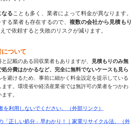
になる
ことも多く、業者によって料金が異なります。
をする業者も存在するので、
複数の会社から見積もり
うえで依頼すると失敗のリスクが減ります。
者について
料と記載のある回収業者もありますが、
見積もりのみ無
で処分費はかかるなど、完全に無料でないケースも見ら
ルを避けるため、事前に細かく料金設定を提示している
します。環境省や経済産業省では無許可の業者をつかわ
います。
者を利用しないでください。（外部リンク）
の「正しい処分」早わかり！｜家電リサイクル法。（外