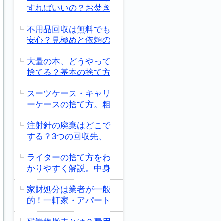
すればいいの？お焚き
不用品回収は無料でも
安心？見極めと依頼の
大量の本、どうやって
捨てる？基本の捨て方
スーツケース・キャリ
ーケースの捨て方。粗
注射針の廃棄はどこで
する？3つの回収先、
ライターの捨て方をわ
かりやすく解説。中身
家財処分は業者が一般
的！一軒家・アパート