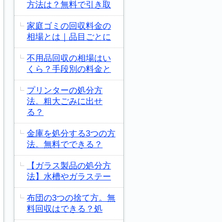
方法は？無料で引き取
家庭ゴミの回収料金の
相場とは｜品目ごとに
不用品回収の相場はい
くら？手段別の料金と
プリンターの処分方
法。粗大ごみに出せ
る？
金庫を処分する3つの方
法。無料でできる？
【ガラス製品の処分方
法】水槽やガラステー
布団の3つの捨て方。無
料回収はできる？処