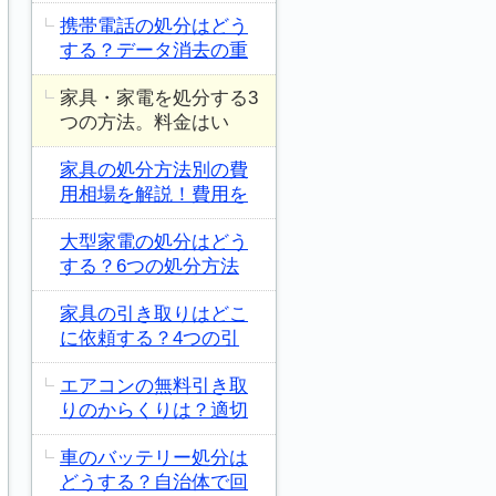
携帯電話の処分はどう
する？データ消去の重
家具・家電を処分する3
つの方法。料金はい
家具の処分方法別の費
用相場を解説！費用を
大型家電の処分はどう
する？6つの処分方法
家具の引き取りはどこ
に依頼する？4つの引
エアコンの無料引き取
りのからくりは？適切
車のバッテリー処分は
どうする？自治体で回