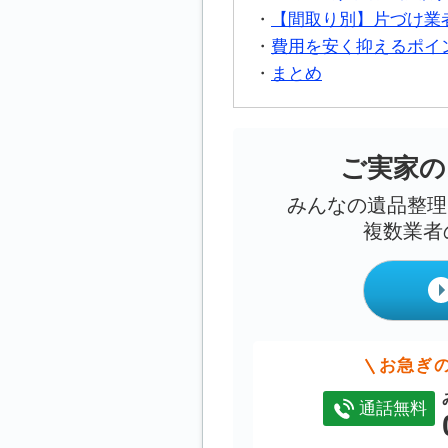
【間取り別】片づけ業
費用を安く抑えるポイ
まとめ
ご実家の
みんなの遺品整理
複数業者
お急ぎ
通話無料