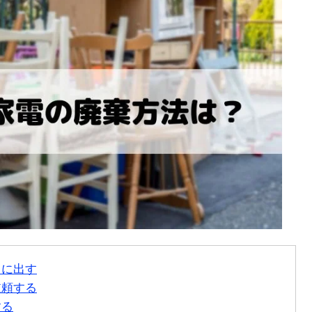
日に出す
依頼する
する