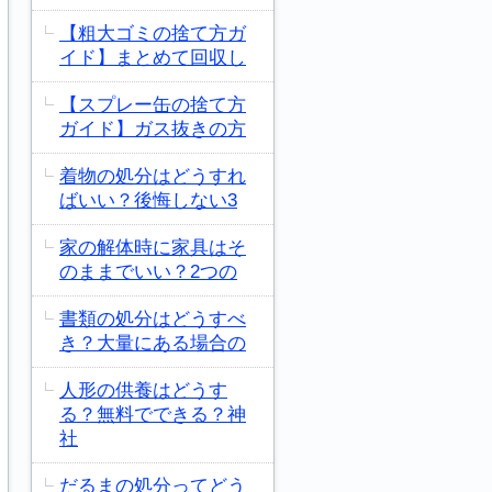
【粗大ゴミの捨て方ガ
イド】まとめて回収し
【スプレー缶の捨て方
ガイド】ガス抜きの方
着物の処分はどうすれ
ばいい？後悔しない3
家の解体時に家具はそ
のままでいい？2つの
書類の処分はどうすべ
き？大量にある場合の
人形の供養はどうす
る？無料でできる？神
社
だるまの処分ってどう