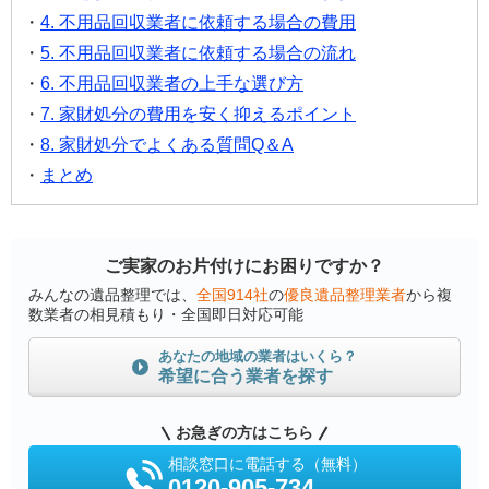
4. 不用品回収業者に依頼する場合の費用
5. 不用品回収業者に依頼する場合の流れ
6. 不用品回収業者の上手な選び方
7. 家財処分の費用を安く抑えるポイント
8. 家財処分でよくある質問Q＆A
まとめ
ご実家のお片付けにお困りですか？
みんなの遺品整理では、
全国914社
の
優良遺品整理業者
から複
数業者の相見積もり・全国即日対応可能
あなたの地域の業者はいくら？
希望に合う業者を探す
お急ぎの方はこちら
相談窓口に電話する（無料）
0120-905-734