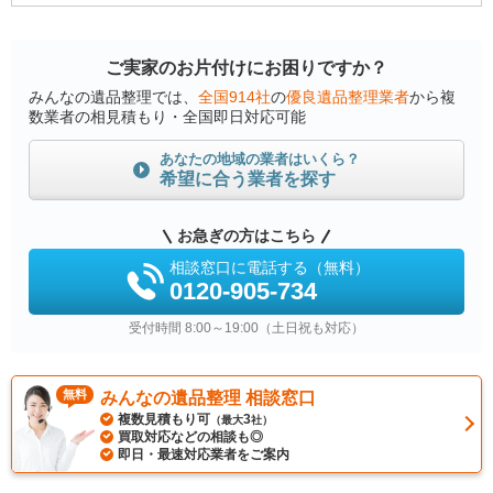
ご実家のお片付けにお困りですか？
みんなの遺品整理では、
全国914社
の
優良遺品整理業者
から複
数業者の相見積もり・全国即日対応可能
あなたの地域の業者はいくら？
希望に合う業者を探す
お急ぎの方はこちら
相談窓口に電話する（無料）
0120-905-734
受付時間 8:00～19:00（土日祝も対応）
無料
みんなの遺品整理 相談窓口
複数見積もり可
3
（最大
社）
買取対応などの相談も◎
即日・最速対応業者をご案内