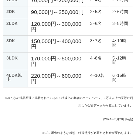
70,000円～200,000円
2DK
90,000円～250,000円
2~5名
2~6時間
2LDK
120,000円～300,000
3~6名
3~8時間
円
3DK
150,000円～400,000
3~7名
4~10時
間
円
3LDK
170,000円～500,000
4~8名
5~12時
間
円
4LDK以
220,000円～600,000
4~10名
6~15時
上
間
円
※みんなの遺品整理に掲載されている800社以上の業者のホームページ、3万人以上の実際に利
用した金額データから算出しています。
(2024年3月20日時点)
※ゴミ屋敷のような状態、特殊清掃が必要だと料金が変わります。