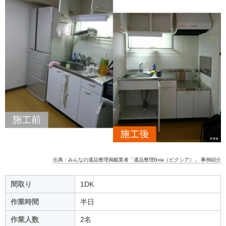
出典：みんなの遺品整理掲載業者「遺品整理Bxia（ビクシア）」 事例紹介
間取り
1DK
作業時間
半日
作業人数
2名