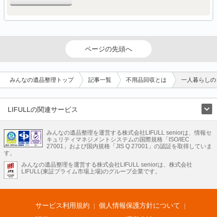
ページの先頭へ
みんなの遺品整理トップ
記事一覧
不用品回収とは
一人暮らしの
LIFULLの関連サービス
LIFULLのサービス
みんなの遺品整理を運営する株式会社LIFULL seniorは、情報セ
不動産・住宅
引越し
老人ホーム
地方創生
ママの就労支援
キュリティマネジメントシステムの国際規格「ISO/IEC
不動産クラウドファンディング
遺品整理
老後の暮らし情報
27001」および国内規格「JIS Q 27001」の認証を取得していま
農業技術
す。
みんなの遺品整理を運営する株式会社LIFULL seniorは、株式会社
LIFULL HOME'Sのサービス
LIFULL(東証プライム市場上場)のグループ企業です。
不動産・住宅
マンション
一戸建て
注文住宅
リノベーション
不動産査定
マンション専門売却査定
不動産投資
アドバイザー
住まいの窓口
住宅ローン
住まいインデックス
プライスマップ
不動産アーカイブ
空き家バンク
家賃相場
不動産会社
まちむすび
サービス利用規約
個人情報保護方針について
不動産用語集
住まいのお役立ち情報
LIFULL HOME'S PRESS
DIY Mag
アプリ
不動産データ
不動産転職