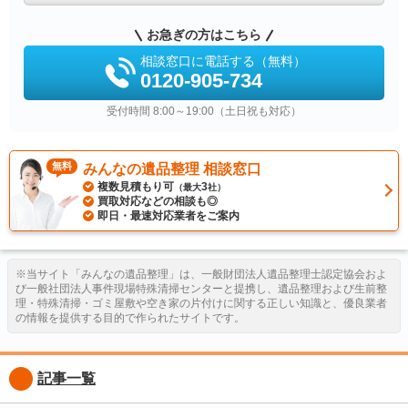
お急ぎの方はこちら
相談窓口に電話する（無料）
0120-905-734
受付時間 8:00～19:00（土日祝も対応）
無料
みんなの遺品整理 相談窓口
複数見積もり可
3
（最大
社）
買取対応などの相談も◎
即日・最速対応業者をご案内
※当サイト「みんなの遺品整理」は、一般財団法人遺品整理士認定協会およ
び一般社団法人事件現場特殊清掃センターと提携し、遺品整理および生前整
理・特殊清掃・ゴミ屋敷や空き家の片付けに関する正しい知識と、優良業者
の情報を提供する目的で作られたサイトです。
記事一覧