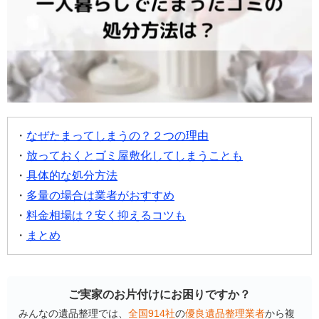
なぜたまってしまうの？２つの理由
放っておくとゴミ屋敷化してしまうことも
具体的な処分方法
多量の場合は業者がおすすめ
料金相場は？安く抑えるコツも
まとめ
ご実家のお片付けにお困りですか？
みんなの遺品整理では、
全国914社
の
優良遺品整理業者
から複