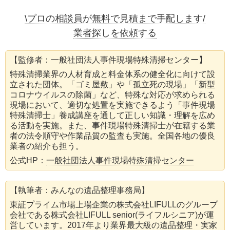
\プロの相談員が無料で見積まで手配します/
業者探しを依頼する
【監修者：一般社団法人事件現場特殊清掃センター】
特殊清掃業界の人材育成と料金体系の健全化に向けて設
立された団体。「ゴミ屋敷」や「孤立死の現場」「新型
コロナウイルスの除菌」など、特殊な対応が求められる
現場において、適切な処置を実施できるよう「事件現場
特殊清掃士」養成講座を通して正しい知識・理解を広め
る活動を実施。また、事件現場特殊清掃士が在籍する業
者の法令順守や作業品質の監査も実施。全国各地の優良
業者の紹介も担う。
公式HP：
一般社団法人事件現場特殊清掃センター
【執筆者：みんなの遺品整理事務局】
東証プライム市場上場企業の株式会社LIFULLのグループ
会社である株式会社LIFULL senior(ライフルシニア)が運
営しています。2017年より業界最大級の遺品整理・実家