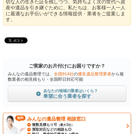
切な人の生きた証を残しつつ、気持ちよく次の世代へ資
産や遺品を引き継ぐために、私たちは、お客様一人一人
に最適なお手伝いができる情報提供・業者をご提案しま
す。
ご実家のお片付けにお困りですか？
みんなの遺品整理では、
全国914社
の
優良遺品整理業者
から複
数業者の相見積もり・全国即日対応可能
あなたの地域の業者はいくら？
希望に合う業者を探す
無料
みんなの遺品整理 相談窓口
複数見積もり可
3
（最大
社）
買取対応などの相談も◎