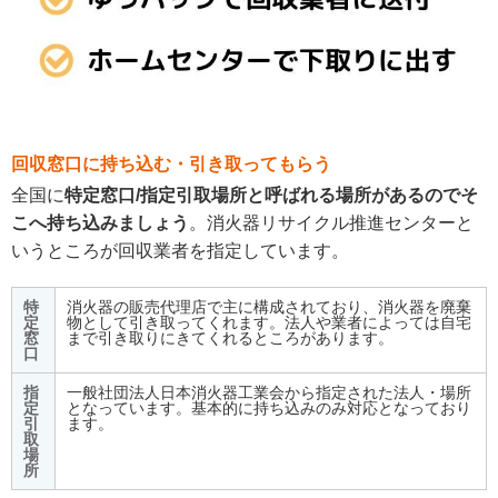
回収窓口に持ち込む・引き取ってもらう
全国に
特定窓口/指定引取場所と呼ばれる場所があるのでそ
こへ持ち込みましょう
。消火器リサイクル推進センターと
いうところが回収業者を指定しています。
特
消火器の販売代理店で主に構成されており、消火器を廃棄
定
物として引き取ってくれます。法人や業者によっては自宅
窓
まで引き取りにきてくれるところがあります。
口
指
一般社団法人日本消火器工業会から指定された法人・場所
定
となっています。基本的に持ち込みのみ対応となっており
引
ます。
取
場
所