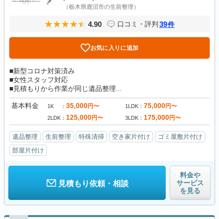
（栃木県鹿沼市の生前整理）
4.90
39
口コミ・評判
件
お気に入りに追加
■新型コロナ対策済み
■女性スタッフ対応
■見積もりから作業が同じ遺品整理...
基本料金
35,000
75,000
円〜
円〜
1K
1LDK
125,000
175,000
円〜
円〜
2LDK
3LDK
遺品整理
生前整理
特殊清掃
空き家片付け
ゴミ屋敷片付け
部屋片付け
料金や
サービス
見積もり依頼・相談
を見る