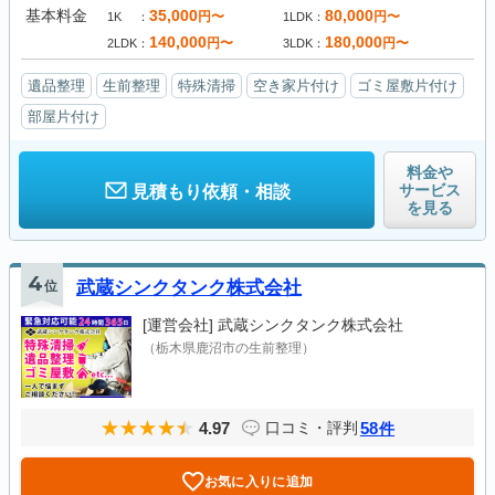
基本料金
35,000
80,000
円〜
円〜
1K
1LDK
140,000
180,000
円〜
円〜
2LDK
3LDK
遺品整理
生前整理
特殊清掃
空き家片付け
ゴミ屋敷片付け
部屋片付け
料金や
サービス
見積もり依頼・相談
を見る
4
位
武蔵シンクタンク株式会社
[運営会社]
武蔵シンクタンク株式会社
（栃木県鹿沼市の生前整理）
4.97
58
口コミ・評判
件
お気に入りに追加