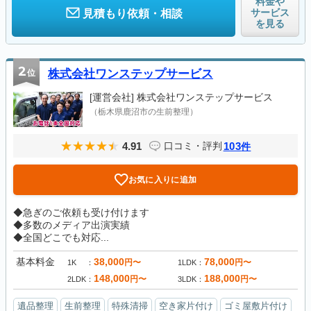
料金や
サービス
見積もり依頼・相談
を見る
2
位
株式会社ワンステップサービス
[運営会社]
株式会社ワンステップサービス
（栃木県鹿沼市の生前整理）
4.91
103
口コミ・評判
件
お気に入りに追加
◆急ぎのご依頼も受け付けます
◆多数のメディア出演実績
◆全国どこでも対応...
基本料金
38,000
78,000
円〜
円〜
1K
1LDK
148,000
188,000
円〜
円〜
2LDK
3LDK
遺品整理
生前整理
特殊清掃
空き家片付け
ゴミ屋敷片付け