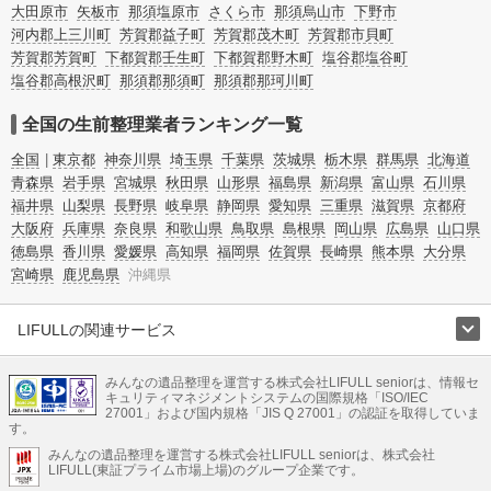
大田原市
矢板市
那須塩原市
さくら市
那須烏山市
下野市
河内郡上三川町
芳賀郡益子町
芳賀郡茂木町
芳賀郡市貝町
芳賀郡芳賀町
下都賀郡壬生町
下都賀郡野木町
塩谷郡塩谷町
塩谷郡高根沢町
那須郡那須町
那須郡那珂川町
全国の生前整理業者ランキング一覧
全国
東京都
神奈川県
埼玉県
千葉県
茨城県
栃木県
群馬県
北海道
青森県
岩手県
宮城県
秋田県
山形県
福島県
新潟県
富山県
石川県
福井県
山梨県
長野県
岐阜県
静岡県
愛知県
三重県
滋賀県
京都府
大阪府
兵庫県
奈良県
和歌山県
鳥取県
島根県
岡山県
広島県
山口県
徳島県
香川県
愛媛県
高知県
福岡県
佐賀県
長崎県
熊本県
大分県
宮崎県
鹿児島県
沖縄県
LIFULLの関連サービス
LIFULLのサービス
みんなの遺品整理を運営する株式会社LIFULL seniorは、情報セ
不動産・住宅
引越し
老人ホーム
地方創生
ママの就労支援
キュリティマネジメントシステムの国際規格「ISO/IEC
不動産クラウドファンディング
遺品整理
老後の暮らし情報
27001」および国内規格「JIS Q 27001」の認証を取得していま
農業技術
す。
みんなの遺品整理を運営する株式会社LIFULL seniorは、株式会社
LIFULL HOME'Sのサービス
LIFULL(東証プライム市場上場)のグループ企業です。