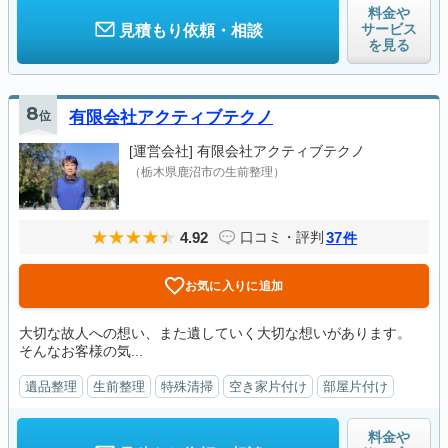
料金や
サービス
見積もり依頼・相談
を見る
8
位
有限会社アクティブテクノ
[運営会社]
有限会社アクティブテクノ
（栃木県鹿沼市の生前整理）
4.92
37
口コミ・評判
件
お気に入りに追加
大切な故人への想い、また遺していく大切な想いがあります。
そんなお客様の気...
遺品整理
生前整理
特殊清掃
空き家片付け
部屋片付け
料金や