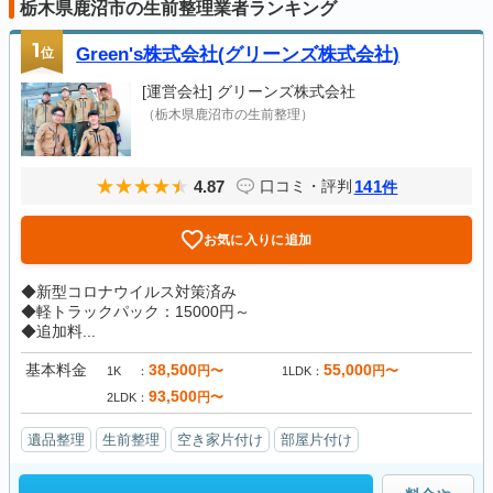
栃木県鹿沼市の生前整理業者ランキング
1
位
Green's株式会社(グリーンズ株式会社)
[運営会社]
グリーンズ株式会社
（栃木県鹿沼市の生前整理）
4.87
141
口コミ・評判
件
お気に入りに追加
◆新型コロナウイルス対策済み
◆軽トラックパック：15000円～
◆追加料...
基本料金
38,500
55,000
円〜
円〜
1K
1LDK
93,500
円〜
2LDK
遺品整理
生前整理
空き家片付け
部屋片付け