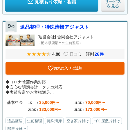
サービス
見積もり依頼・相談
を見る
9
位
遺品整理・特殊清掃アジャスト
[運営会社]
合同会社アジャスト
（栃木県鹿沼市の生前整理）
4.88
26
口コミ・評判
件
お気に入りに追加
◆コロナ除菌作業対応
◆安心な明朗会計・クレカ対応
◆実績豊富でお客様満足...
基本料金
35,000
70,000
円〜
円〜
1K
1LDK
133,000
173,000
円〜
円〜
2LDK
3LDK
遺品整理
生前整理
特殊清掃
空き家片付け
ゴミ屋敷片付け
部屋片付け