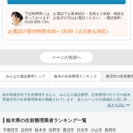
下記時間帯には、お電話でも業者紹介・見積もり依頼・相談を
承っております。お急ぎの方はお電話ください。（通話無料：
0120-905-734）
お電話の受付時間
8:00～19:00（土日祝も対応）
ページの先頭へ
みんなの遺品整理トップ
栃木の生前整理ランキング
鹿沼市の生前整
栃木県鹿沼市で生前整理するなら、みんなの遺品整理。生前整理のやり方や栃木
県鹿沼市の生前整理業者が掲載されています。老人ホームや介護施設入居に伴う
不用品の処分・回収・引き取りから、在宅介護の介護整理や福祉住環境整理まで
対応しています。栃木県鹿沼市の生前整理の料金相場情報だけで業者を決められ
ない場合は、不用品の買取や遺産・財産にかかわる相続相談などのオプションサ
ービスで絞り込み検索を利用してみましょう。
栃木県の生前整理業者ランキング一覧
またお役立ち情報も豊富なので終活でエンディングノートの選び方や、整理整
頓・老前整理・生前整理のコツについてもチェックしてみてください。
宇都宮市
足利市
栃木市
佐野市
鹿沼市
日光市
小山市
真岡市