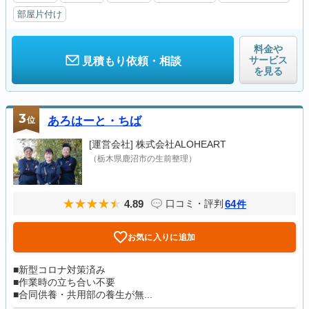
部屋片付け
料金や
サービス
見積もり依頼・相談
を見る
3
位
あろはーと・ちば
[運営会社]
株式会社ALOHEART
（栃木県鹿沼市の生前整理）
4.89
64
口コミ・評判
件
お気に入りに追加
■新型コロナ対策済み
■作業時の立ち合い不要
■合同供養・共用部の養生が無...