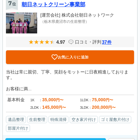
7
位
朝日ネットクリーン事業部
[運営会社]
株式会社朝日ネットワーク
（栃木県鹿沼市の生前整理）
4.97
37
口コミ・評判
件
お気に入りに追加
当社は常に親切、丁寧、笑顔をモットーに日夜精進しておりま
す。
お客様に満...
基本料金
35,000
75,000
円〜
円〜
1K
1LDK
145,000
200,000
円〜
円〜
2LDK
3LDK
遺品整理
生前整理
特殊清掃
空き家片付け
ゴミ屋敷片付け
部屋片付け