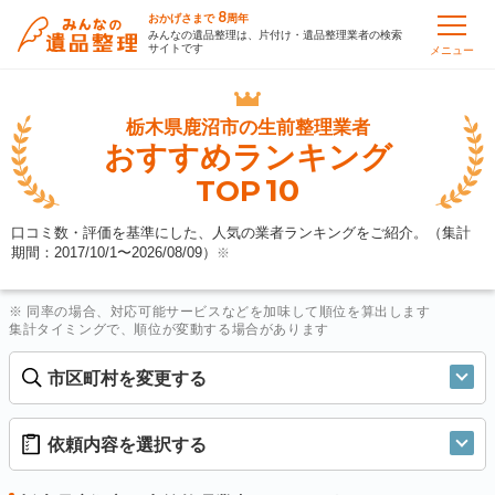
8
おかげさまで
周年
みんなの遺品整理は、片付け・遺品整理業者の検索
サイトです
メニュー
栃木県鹿沼市の
生前整理業者
おすすめランキング
10
TOP
口コミ数・評価を基準にした、人気の業者ランキングをご紹介。（集計
期間：2017/10/1〜
2026/08/09
）
※
※ 同率の場合、対応可能サービスなどを加味して順位を算出します
集計タイミングで、順位が変動する場合があります
市区町村を変更する
依頼内容を選択する