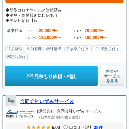
◆新型コロナウイルス対策済み
◆消臭・除菌技術に自信あり
◆テレビ朝日【報...
基本料金
20,000
70,000
円〜
円〜
1K
1LDK
130,000
180,000
円〜
円〜
2LDK
3LDK
遺品整理
生前整理
特殊清掃
空き家片付け
ゴミ屋敷片付け
部屋片付け
料金や
サービス
見積もり依頼・相談
を見る
5
位
合同会社いずみサービス
[運営会社]
合同会社いずみサービス
（栃木県鹿沼市の生前整理）
5.00
38
口コミ・評判
件