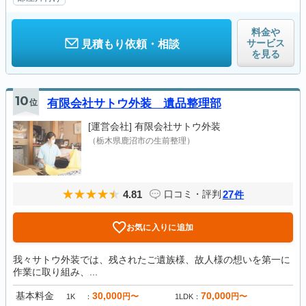
料金や
サービス
見積もり依頼・相談
を見る
10
位
有限会社サトウ外装 遺品整理部
[運営会社]
有限会社サトウ外装
（栃木県鹿沼市の生前整理）
4.81
27
口コミ・評判
件
お気に入りに追加
我々サトウ外装では、残されたご遺族様、故人様の想いを第一に
作業に取り組み、...
基本料金
30,000
70,000
円〜
円〜
1K
1LDK