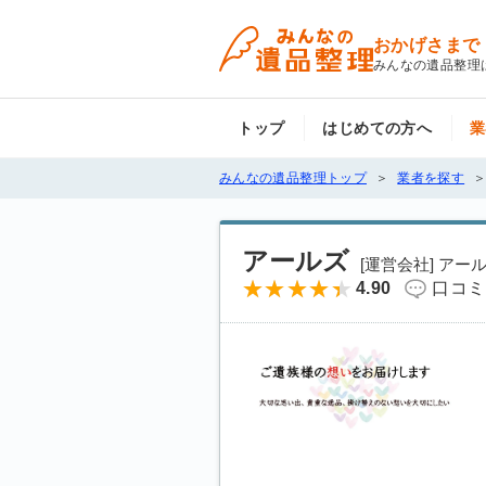
おかげさまで
みんなの遺品整理
トップ
はじめての方へ
業
みんなの遺品整理トップ
業者を探す
アールズ
[運営会社] アー
4.90
口コミ