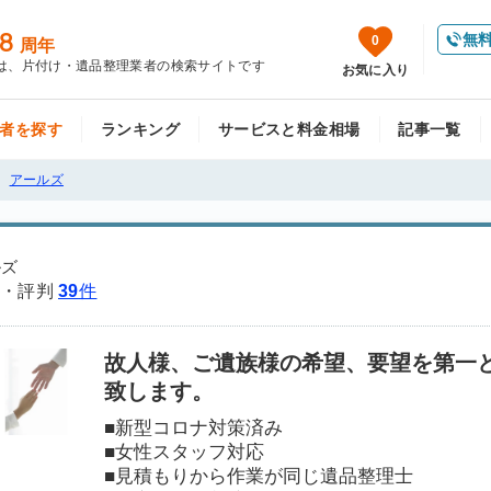
8
無
0
周年
は、片付け・遺品整理業者の検索サイトです
お気に入り
者を探す
ランキング
サービスと料金相場
記事一覧
アールズ
ルズ
・評判
39
件
故人様、ご遺族様の希望、要望を第一
致します。
■新型コロナ対策済み
■女性スタッフ対応
■見積もりから作業が同じ遺品整理士