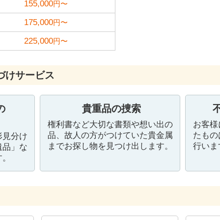
155,000
円〜
175,000
円〜
225,000
円〜
づけサービス
の
貴重品の捜索
権利書など大切な書類や想い出の
お客様
品、故人の方がつけていた貴金属
たもの
形見分け
までお探し物を見つけ出します。
行いま
遺品」な
す。