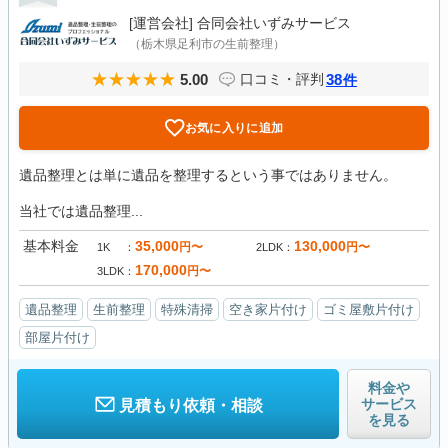
[運営会社]
合同会社いずみサービス
（栃木県足利市の生前整理）
5.00
38
口コミ・評判
件
お気に入りに追加
遺品整理とは単に遺品を整理するという事ではありません。
当社では遺品整理...
基本料金
35,000
130,000
円〜
円〜
1K
2LDK
170,000
円〜
3LDK
遺品整理
生前整理
特殊清掃
空き家片付け
ゴミ屋敷片付け
部屋片付け
料金や
サービス
見積もり依頼・相談
を見る