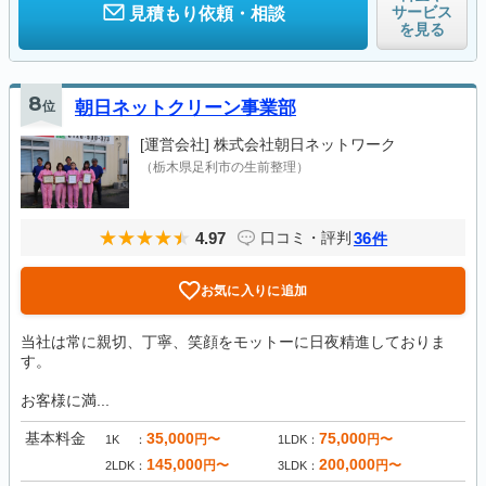
サービス
見積もり依頼・相談
を見る
8
位
朝日ネットクリーン事業部
[運営会社]
株式会社朝日ネットワーク
（栃木県足利市の生前整理）
4.97
36
口コミ・評判
件
お気に入りに追加
当社は常に親切、丁寧、笑顔をモットーに日夜精進しておりま
す。
お客様に満...
基本料金
35,000
75,000
円〜
円〜
1K
1LDK
145,000
200,000
円〜
円〜
2LDK
3LDK