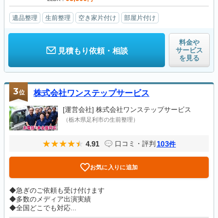
遺品整理
生前整理
空き家片付け
部屋片付け
料金や
サービス
見積もり依頼・相談
を見る
3
位
株式会社ワンステップサービス
[運営会社]
株式会社ワンステップサービス
（栃木県足利市の生前整理）
4.91
103
口コミ・評判
件
お気に入りに追加
◆急ぎのご依頼も受け付けます
◆多数のメディア出演実績
◆全国どこでも対応...