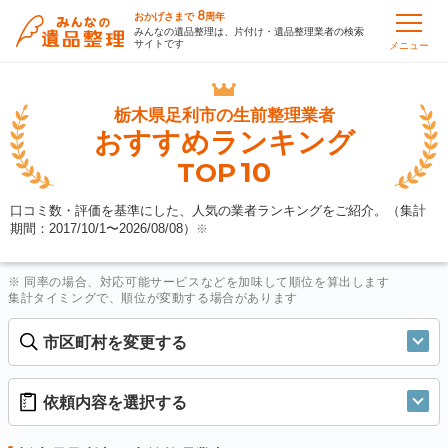
8
おかげさまで
周年
みんなの遺品整理は、片付け・遺品整理業者の検索
サイトです
メニュー
栃木県足利市の
生前整理業者
おすすめランキング
10
TOP
口コミ数・評価を基準にした、人気の業者ランキングをご紹介。（集計
期間：2017/10/1〜
2026/08/08
）
※
※ 同率の場合、対応可能サービスなどを加味して順位を算出します
集計タイミングで、順位が変動する場合があります
市区町村を変更する
依頼内容を選択する