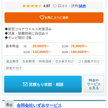
4.97
58
口コミ・評判
件
お気に入りに追加
◆新型コロナウイルス対策済み
◆消臭・除菌技術に自信あり
◆テレビ朝日【報...
基本料金
20,000
70,000
円〜
円〜
1K
1LDK
130,000
180,000
円〜
円〜
2LDK
3LDK
遺品整理
生前整理
特殊清掃
空き家片付け
ゴミ屋敷片付け
部屋片付け
料金や
サービス
見積もり依頼・相談
を見る
6
位
合同会社いずみサービス