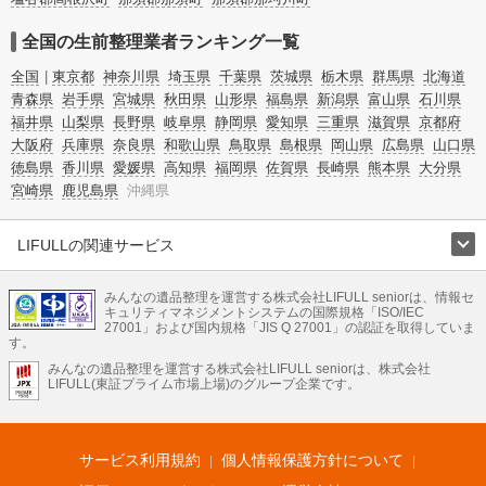
全国の生前整理業者ランキング一覧
全国
東京都
神奈川県
埼玉県
千葉県
茨城県
栃木県
群馬県
北海道
青森県
岩手県
宮城県
秋田県
山形県
福島県
新潟県
富山県
石川県
福井県
山梨県
長野県
岐阜県
静岡県
愛知県
三重県
滋賀県
京都府
大阪府
兵庫県
奈良県
和歌山県
鳥取県
島根県
岡山県
広島県
山口県
徳島県
香川県
愛媛県
高知県
福岡県
佐賀県
長崎県
熊本県
大分県
宮崎県
鹿児島県
沖縄県
LIFULLの関連サービス
LIFULLのサービス
みんなの遺品整理を運営する株式会社LIFULL seniorは、情報セ
不動産・住宅
引越し
老人ホーム
地方創生
ママの就労支援
キュリティマネジメントシステムの国際規格「ISO/IEC
不動産クラウドファンディング
遺品整理
老後の暮らし情報
27001」および国内規格「JIS Q 27001」の認証を取得していま
農業技術
す。
みんなの遺品整理を運営する株式会社LIFULL seniorは、株式会社
LIFULL HOME'Sのサービス
LIFULL(東証プライム市場上場)のグループ企業です。
不動産・住宅
マンション
一戸建て
注文住宅
リノベーション
不動産査定
マンション専門売却査定
不動産投資
アドバイザー
住まいの窓口
住宅ローン
住まいインデックス
プライスマップ
不動産アーカイブ
空き家バンク
家賃相場
不動産会社
まちむすび
サービス利用規約
個人情報保護方針について
不動産用語集
住まいのお役立ち情報
LIFULL HOME'S PRESS
DIY Mag
アプリ
不動産データ
不動産転職