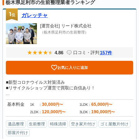
栃木県足利市の生前整理業者ランキング
1
位
ガレッチャ
[運営会社]
リード株式会社
（栃木県足利市の生前整理）
4.86
157
口コミ・評判
件
お気に入りに追加
■新型コロナウイルス対策済み
■リサイクルショップ運営で買取に自信あり！
...
基本料金
30,000
65,000
円〜
円〜
1K
1LDK
120,000
190,000
円〜
円〜
2LDK
3LDK
遺品整理
生前整理
特殊清掃
空き家片付け
ゴミ屋敷片付け
部屋片付け