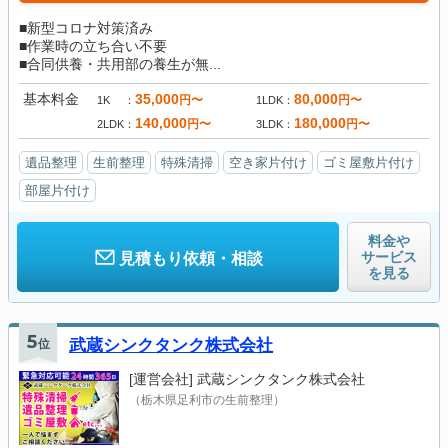
■新型コロナ対策済み
■作業時の立ち合い不要
■合同供養・共用部の養生が無...
基本料金
35,000
80,000
円〜
円〜
1K
1LDK
140,000
180,000
円〜
円〜
2LDK
3LDK
遺品整理
生前整理
特殊清掃
空き家片付け
ゴミ屋敷片付け
部屋片付け
料金や
サービス
見積もり依頼・相談
を見る
5
位
武蔵シンクタンク株式会社
[運営会社]
武蔵シンクタンク株式会社
（栃木県足利市の生前整理）