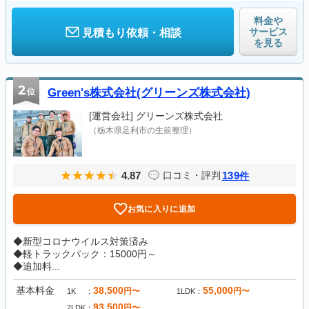
料金や
サービス
見積もり依頼・相談
を見る
2
位
Green's株式会社(グリーンズ株式会社)
[運営会社]
グリーンズ株式会社
（栃木県足利市の生前整理）
4.87
139
口コミ・評判
件
お気に入りに追加
◆新型コロナウイルス対策済み
◆軽トラックパック：15000円～
◆追加料...
基本料金
38,500
55,000
円〜
円〜
1K
1LDK
93,500
円〜
2LDK