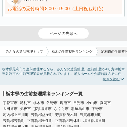
お電話の受付時間
8:00～19:00（土日祝も対応）
ページの先頭へ
みんなの遺品整理トップ
栃木の生前整理ランキング
足利市の生前整
栃木県足利市で生前整理するなら、みんなの遺品整理。生前整理のやり方や栃木
県足利市の生前整理業者が掲載されています。老人ホームや介護施設入居に伴う
不用品の処分・回収・引き取りから、在宅介護の介護整理や福祉住環境整理まで
対応しています。栃木県足利市の生前整理の料金相場情報だけで業者を決められ
ない場合は、不用品の買取や遺産・財産にかかわる相続相談などのオプションサ
ービスで絞り込み検索を利用してみましょう。
栃木県の生前整理業者ランキング一覧
またお役立ち情報も豊富なので終活でエンディングノートの選び方や、整理整
頓・老前整理・生前整理のコツについてもチェックしてみてください。
宇都宮市
足利市
栃木市
佐野市
鹿沼市
日光市
小山市
真岡市
大田原市
矢板市
那須塩原市
さくら市
那須烏山市
下野市
河内郡上三川町
芳賀郡益子町
芳賀郡茂木町
芳賀郡市貝町
芳賀郡芳賀町
下都賀郡壬生町
下都賀郡野木町
塩谷郡塩谷町
塩谷郡高根沢町
那須郡那須町
那須郡那珂川町