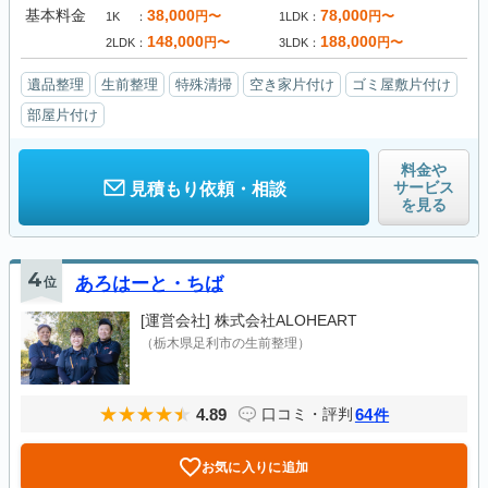
基本料金
38,000
78,000
円〜
円〜
1K
1LDK
148,000
188,000
円〜
円〜
2LDK
3LDK
遺品整理
生前整理
特殊清掃
空き家片付け
ゴミ屋敷片付け
部屋片付け
料金や
サービス
見積もり依頼・相談
を見る
4
位
あろはーと・ちば
[運営会社]
株式会社ALOHEART
（栃木県足利市の生前整理）
4.89
64
口コミ・評判
件
お気に入りに追加