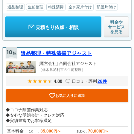
遺品整理
生前整理
特殊清掃
空き家片付け
部屋片付け
料金や
サービス
見積もり依頼・相談
を見る
10
位
遺品整理・特殊清掃アジャスト
[運営会社]
合同会社アジャスト
（栃木県足利市の生前整理）
4.88
26
口コミ・評判
件
お気に入りに追加
◆コロナ除菌作業対応
◆安心な明朗会計・クレカ対応
◆実績豊富でお客様満足...
基本料金
35,000
70,000
円〜
円〜
1K
1LDK