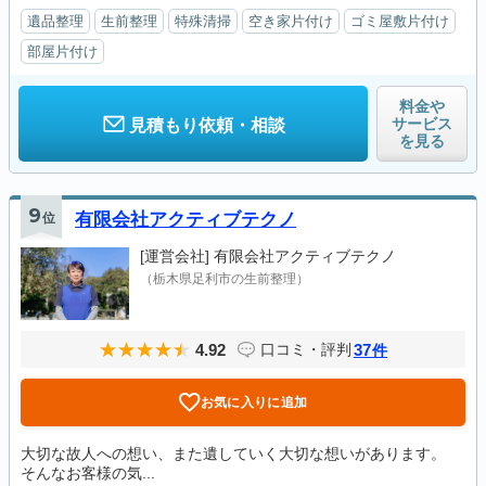
遺品整理
生前整理
特殊清掃
空き家片付け
ゴミ屋敷片付け
部屋片付け
料金や
サービス
見積もり依頼・相談
を見る
9
位
有限会社アクティブテクノ
[運営会社]
有限会社アクティブテクノ
（栃木県足利市の生前整理）
4.92
37
口コミ・評判
件
お気に入りに追加
大切な故人への想い、また遺していく大切な想いがあります。
そんなお客様の気...