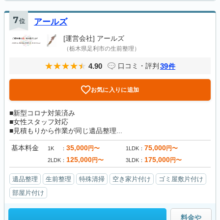
7
位
アールズ
[運営会社]
アールズ
（栃木県足利市の生前整理）
4.90
39
口コミ・評判
件
お気に入りに追加
■新型コロナ対策済み
■女性スタッフ対応
■見積もりから作業が同じ遺品整理...
基本料金
35,000
75,000
円〜
円〜
1K
1LDK
125,000
175,000
円〜
円〜
2LDK
3LDK
遺品整理
生前整理
特殊清掃
空き家片付け
ゴミ屋敷片付け
部屋片付け
料金や