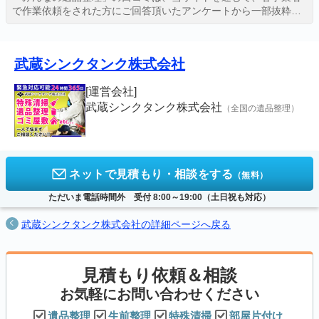
で作業依頼をされた方にご回答頂いたアンケートから一部抜粋し
たものを、許可を得て掲載しております。
詳しくは、
評価・口コミの掲載ガイドライン
をご覧ください。
武蔵シンクタンク株式会社
[運営会社]
武蔵シンクタンク株式会社
（全国の遺品整理）
ネットで見積もり・相談をする
（無料）
ただいま電話時間外 受付 8:00～19:00（土日祝も対応）
武蔵シンクタンク株式会社の詳細ページへ戻る
見積もり依頼＆相談
お気軽にお問い合わせください
遺品整理
生前整理
特殊清掃
部屋片付け