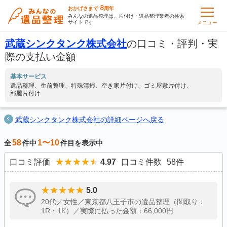
8
おかげさまで
周年
みんなの遺品整理は、片付け・遺品整理業者の検索
サイトです
メニュー
武蔵シンクタンク株式会社
の口コミ・評判・実
際の支払い金額
基本サービス
遺品整理
生前整理
特殊清掃
空き家片付け
ゴミ屋敷片付け
部屋片付け
武蔵シンクタンク株式会社の詳細ページへ戻る
58
1〜10
全
件中
件目を表示中
口コミ評価
4.97
口コミ件数
58
件
5.0
20代／女性／東京都八王子市の遺品整理（間取り：
1R・1K）／実際に払った金額：66,000円