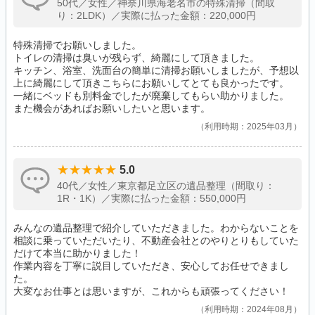
50代／女性／神奈川県海老名市の特殊清掃（間取
り：2LDK）／実際に払った金額：220,000円
特殊清掃でお願いしました。
トイレの清掃は臭いが残らず、綺麗にして頂きました。
キッチン、浴室、洗面台の簡単に清掃お願いしましたが、予想以
上に綺麗にして頂きこちらにお願いしてとても良かったです。
一緒にベッドも別料金でしたが廃棄してもらい助かりました。
また機会があればお願いしたいと思います。
利用時期：2025年03月
5.0
40代／女性／東京都足立区の遺品整理（間取り：
1R・1K）／実際に払った金額：550,000円
みんなの遺品整理で紹介していただきました。わからないことを
相談に乗っていただいたり、不動産会社とのやりとりもしていた
だけて本当に助かりました！
作業内容を丁寧に説目していただき、安心してお任せできまし
た。
大変なお仕事とは思いますが、これからも頑張ってください！
利用時期：2024年08月