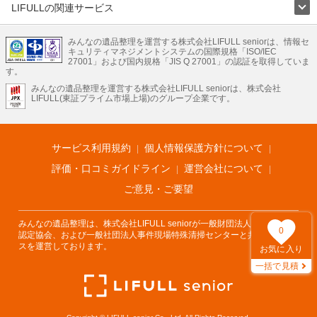
LIFULLの関連サービス
LIFULLのサービス
みんなの遺品整理を運営する株式会社LIFULL seniorは、情報セ
不動産・住宅
引越し
老人ホーム
地方創生
ママの就労支援
キュリティマネジメントシステムの国際規格「ISO/IEC
不動産クラウドファンディング
遺品整理
老後の暮らし情報
27001」および国内規格「JIS Q 27001」の認証を取得していま
農業技術
す。
みんなの遺品整理を運営する株式会社LIFULL seniorは、株式会社
LIFULL HOME'Sのサービス
LIFULL(東証プライム市場上場)のグループ企業です。
不動産・住宅
マンション
一戸建て
注文住宅
リノベーション
不動産査定
マンション専門売却査定
不動産投資
アドバイザー
住まいの窓口
住宅ローン
住まいインデックス
プライスマップ
不動産アーカイブ
空き家バンク
家賃相場
不動産会社
まちむすび
サービス利用規約
個人情報保護方針について
不動産用語集
住まいのお役立ち情報
LIFULL HOME'S PRESS
DIY Mag
アプリ
不動産データ
不動産転職
評価・口コミガイドライン
運営会社について
ご意見・ご要望
みんなの遺品整理は、株式会社LIFULL seniorが一般財団法人遺品整理士
0
認定協会、および一般社団法人事件現場特殊清掃センターと共同でサービ
スを運営しております。
お気に入り
一括で見積