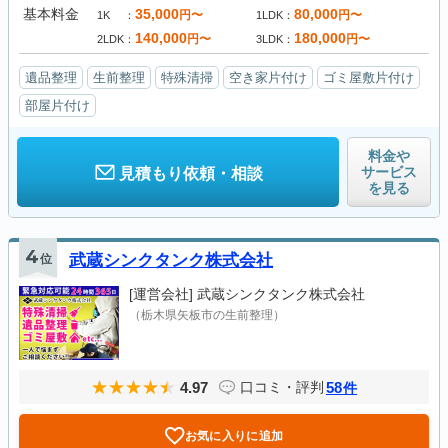
基本料金
35,000
80,000
円〜
円〜
1K
1LDK
140,000
180,000
円〜
円〜
2LDK
3LDK
遺品整理
生前整理
特殊清掃
空き家片付け
ゴミ屋敷片付け
部屋片付け
料金や
サービス
見積もり依頼・相談
を見る
4
位
武蔵シンクタンク株式会社
[運営会社]
武蔵シンクタンク株式会社
（栃木県矢板市の生前整理）
4.97
58
口コミ・評判
件
お気に入りに追加