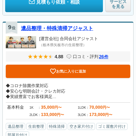
サービス
見積もり依頼・相談
を見る
9
位
遺品整理・特殊清掃アジャスト
[運営会社]
合同会社アジャスト
（栃木県矢板市の生前整理）
4.88
26
口コミ・評判
件
お気に入りに追加
◆コロナ除菌作業対応
◆安心な明朗会計・クレカ対応
◆実績豊富でお客様満足...
基本料金
35,000
70,000
円〜
円〜
1K
1LDK
133,000
173,000
円〜
円〜
2LDK
3LDK
遺品整理
生前整理
特殊清掃
空き家片付け
ゴミ屋敷片付け
部屋片付け