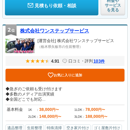
料金や
サービス
見積もり依頼・相談
を見る
2
位
株式会社ワンステップサービス
[運営会社]
株式会社ワンステップサービス
（栃木県矢板市の生前整理）
4.91
103
口コミ・評判
件
お気に入りに追加
◆急ぎのご依頼も受け付けます
◆多数のメディア出演実績
◆全国どこでも対応...
基本料金
38,000
78,000
円〜
円〜
1K
1LDK
148,000
188,000
円〜
円〜
2LDK
3LDK
遺品整理
生前整理
特殊清掃
空き家片付け
ゴミ屋敷片付け