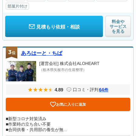
部屋片付け
料金や
サービス
見積もり依頼・相談
を見る
3
位
あろはーと・ちば
[運営会社]
株式会社ALOHEART
（栃木県矢板市の生前整理）
4.89
64
口コミ・評判
件
お気に入りに追加
■新型コロナ対策済み
■作業時の立ち合い不要
■合同供養・共用部の養生が無...