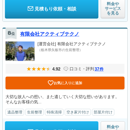
料金や
サービス
見積もり依頼・相談
を見る
8
位
有限会社アクティブテクノ
[運営会社]
有限会社アクティブテクノ
（栃木県矢板市の生前整理）
4.92
37
口コミ・評判
件
お気に入りに追加
大切な故人への想い、また遺していく大切な想いがあります。
そんなお客様の気...
遺品整理
生前整理
特殊清掃
空き家片付け
部屋片付け
料金や