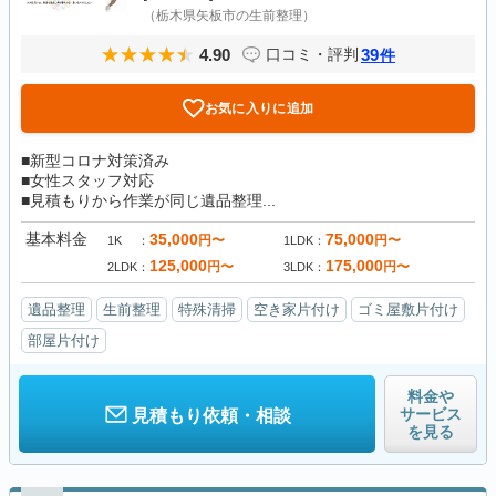
（栃木県矢板市の生前整理）
4.90
39
口コミ・評判
件
お気に入りに追加
■新型コロナ対策済み
■女性スタッフ対応
■見積もりから作業が同じ遺品整理...
基本料金
35,000
75,000
円〜
円〜
1K
1LDK
125,000
175,000
円〜
円〜
2LDK
3LDK
遺品整理
生前整理
特殊清掃
空き家片付け
ゴミ屋敷片付け
部屋片付け
料金や
サービス
見積もり依頼・相談
を見る