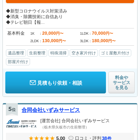
◆新型コロナウイルス対策済み
◆消臭・除菌技術に自信あり
◆テレビ朝日【報...
基本料金
20,000
70,000
円〜
円〜
1K
1LDK
130,000
180,000
円〜
円〜
2LDK
3LDK
遺品整理
生前整理
特殊清掃
空き家片付け
ゴミ屋敷片付け
部屋片付け
料金や
サービス
見積もり依頼・相談
を見る
5
位
合同会社いずみサービス
[運営会社]
合同会社いずみサービス
（栃木県矢板市の生前整理）
5.00
38
口コミ・評判
件