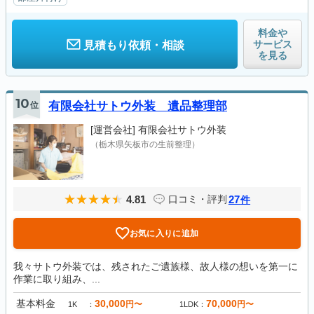
料金や
サービス
見積もり依頼・相談
を見る
10
位
有限会社サトウ外装 遺品整理部
[運営会社]
有限会社サトウ外装
（栃木県矢板市の生前整理）
4.81
27
口コミ・評判
件
お気に入りに追加
我々サトウ外装では、残されたご遺族様、故人様の想いを第一に
作業に取り組み、...
基本料金
30,000
70,000
円〜
円〜
1K
1LDK