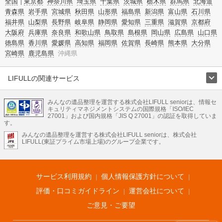
全国
東京都
神奈川県
埼玉県
千葉県
茨城県
栃木県
群馬県
北海道
青森県
岩手県
宮城県
秋田県
山形県
福島県
新潟県
富山県
石川県
福井県
山梨県
長野県
岐阜県
静岡県
愛知県
三重県
滋賀県
京都府
大阪府
兵庫県
奈良県
和歌山県
鳥取県
島根県
岡山県
広島県
山口県
徳島県
香川県
愛媛県
高知県
福岡県
佐賀県
長崎県
熊本県
大分県
宮崎県
鹿児島県
沖縄県
LIFULLの関連サービス
LIFULLのサービス
みんなの遺品整理を運営する株式会社LIFULL seniorは、情報セ
不動産・住宅
引越し
老人ホーム
地方創生
ママの就労支援
キュリティマネジメントシステムの国際規格「ISO/IEC
不動産クラウドファンディング
遺品整理
老後の暮らし情報
27001」および国内規格「JIS Q 27001」の認証を取得していま
農業技術
す。
みんなの遺品整理を運営する株式会社LIFULL seniorは、株式会社
LIFULL HOME'Sのサービス
LIFULL(東証プライム市場上場)のグループ企業です。
不動産・住宅
マンション
一戸建て
注文住宅
リノベーション
不動産査定
マンション専門売却査定
不動産投資
アドバイザー
住まいの窓口
住宅ローン
住まいインデックス
プライスマップ
不動産アーカイブ
空き家バンク
家賃相場
不動産会社
まちむすび
サービス利用規約
個人情報保護方針について
不動産用語集
住まいのお役立ち情報
LIFULL HOME'S PRESS
DIY Mag
アプリ
不動産データ
不動産転職
評価・口コミガイドライン
運営会社について
ご意見・ご要望