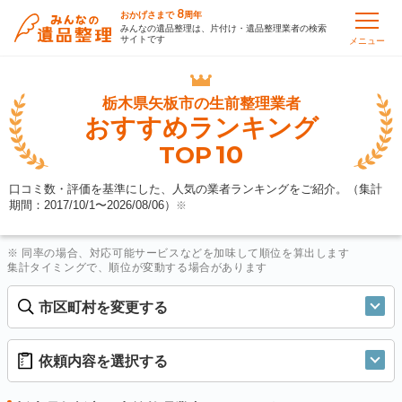
8
おかげさまで
周年
みんなの遺品整理は、片付け・遺品整理業者の検索
サイトです
メニュー
栃木県矢板市の
生前整理業者
おすすめランキング
10
TOP
口コミ数・評価を基準にした、人気の業者ランキングをご紹介。（集計
期間：2017/10/1〜
2026/08/06
）
※
※ 同率の場合、対応可能サービスなどを加味して順位を算出します
集計タイミングで、順位が変動する場合があります
市区町村を変更する
依頼内容を選択する