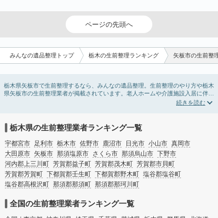
ページの先頭へ
みんなの遺品整理トップ
栃木の生前整理ランキング
矢板市の生前整
栃木県矢板市で生前整理するなら、みんなの遺品整理。生前整理のやり方や栃木
県矢板市の生前整理業者が掲載されています。老人ホームや介護施設入居に伴う
不用品の処分・回収・引き取りから、在宅介護の介護整理や福祉住環境整理まで
対応しています。栃木県矢板市の生前整理の料金相場情報だけで業者を決められ
ない場合は、不用品の買取や遺産・財産にかかわる相続相談などのオプションサ
ービスで絞り込み検索を利用してみましょう。
栃木県の生前整理業者ランキング一覧
またお役立ち情報も豊富なので終活でエンディングノートの選び方や、整理整
頓・老前整理・生前整理のコツについてもチェックしてみてください。
宇都宮市
足利市
栃木市
佐野市
鹿沼市
日光市
小山市
真岡市
大田原市
矢板市
那須塩原市
さくら市
那須烏山市
下野市
河内郡上三川町
芳賀郡益子町
芳賀郡茂木町
芳賀郡市貝町
芳賀郡芳賀町
下都賀郡壬生町
下都賀郡野木町
塩谷郡塩谷町
塩谷郡高根沢町
那須郡那須町
那須郡那珂川町
全国の生前整理業者ランキング一覧