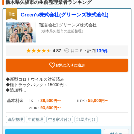
栃木県矢板市の生前整理業者ランキング
1
位
Green's株式会社(グリーンズ株式会社)
[運営会社]
グリーンズ株式会社
（栃木県矢板市の生前整理）
4.87
139
口コミ・評判
件
お気に入りに追加
◆新型コロナウイルス対策済み
◆軽トラックパック：15000円～
◆追加料...
基本料金
38,500
55,000
円〜
円〜
1K
1LDK
93,500
円〜
2LDK
遺品整理
生前整理
空き家片付け
部屋片付け