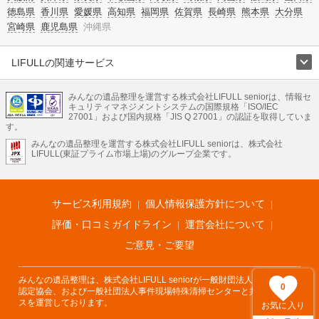
徳島県
香川県
愛媛県
高知県
福岡県
佐賀県
長崎県
熊本県
大分県
宮崎県
鹿児島県
沖縄県
LIFULLの関連サービス
LIFULLのサービス
みんなの遺品整理を運営する株式会社LIFULL seniorは、情報セ
不動産・住宅
引越し
老人ホーム
地方創生
ママの就労支援
キュリティマネジメントシステムの国際規格「ISO/IEC
不動産クラウドファンディング
遺品整理
老後の暮らし情報
27001」および国内規格「JIS Q 27001」の認証を取得していま
農業技術
す。
みんなの遺品整理を運営する株式会社LIFULL seniorは、株式会社
LIFULL HOME'Sのサービス
LIFULL(東証プライム市場上場)のグループ企業です。
不動産・住宅
マンション
一戸建て
注文住宅
リノベーション
不動産査定
マンション専門売却査定
不動産投資
アドバイザー
住まいの窓口
住宅ローン
住まいインデックス
プライスマップ
不動産アーカイブ
空き家バンク
家賃相場
不動産会社
まちむすび
サービス利用規約
個人情報保護方針について
不動産用語集
住まいのお役立ち情報
LIFULL HOME'S PRESS
DIY Mag
アプリ
不動産データ
不動産転職
評価・口コミガイドライン
運営会社について
ご意見・ご要望
みんなの遺品整理は、株式会社LIFULL seniorが一般財団法人遺品整理士
0
認定協会、および一般社団法人事件現場特殊清掃センターと共同でサービ
スを運営しております。
お気に入り