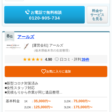
料金や
お電話で無料相談
サービス
0120-905-734
を見る
8
位
アールズ
[運営会社]
アールズ
（栃木県栃木市の生前整理）
4.90
39
口コミ・評判
件
お気に入りに追加
■新型コロナ対策済み
■女性スタッフ対応
■見積もりから作業が同じ遺品整理...
基本料金
35,000
75,000
円〜
円〜
1K
1LDK
125,000
175,000
円〜
円〜
2LDK
3LDK