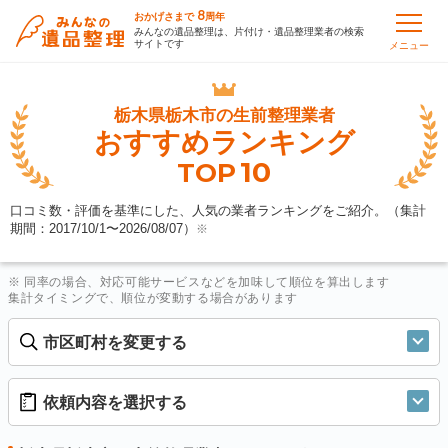
8
おかげさまで
周年
みんなの遺品整理は、片付け・遺品整理業者の検索
サイトです
メニュー
栃木県栃木市の
生前整理業者
おすすめランキング
10
TOP
口コミ数・評価を基準にした、人気の業者ランキングをご紹介。（集計
期間：2017/10/1〜
2026/08/07
）
※
※ 同率の場合、対応可能サービスなどを加味して順位を算出します
集計タイミングで、順位が変動する場合があります
市区町村を変更する
依頼内容を選択する