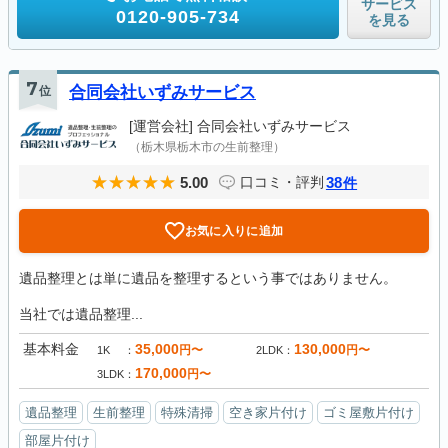
サービス
0120-905-734
を見る
7
位
合同会社いずみサービス
[運営会社]
合同会社いずみサービス
（栃木県栃木市の生前整理）
5.00
38
口コミ・評判
件
お気に入りに追加
遺品整理とは単に遺品を整理するという事ではありません。
当社では遺品整理...
基本料金
35,000
130,000
円〜
円〜
1K
2LDK
170,000
円〜
3LDK
遺品整理
生前整理
特殊清掃
空き家片付け
ゴミ屋敷片付け
部屋片付け