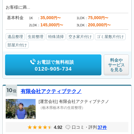
お客様に満...
基本料金
35,000
75,000
円〜
円〜
1K
1LDK
145,000
200,000
円〜
円〜
2LDK
3LDK
遺品整理
生前整理
特殊清掃
空き家片付け
ゴミ屋敷片付け
部屋片付け
料金や
お電話で無料相談
サービス
0120-905-734
を見る
10
位
有限会社アクティブテクノ
[運営会社]
有限会社アクティブテクノ
（栃木県栃木市の生前整理）
4.92
37
口コミ・評判
件