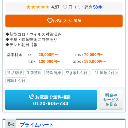
4.97
58
口コミ・評判
件
お気に入りに追加
◆新型コロナウイルス対策済み
◆消臭・除菌技術に自信あり
◆テレビ朝日【報...
基本料金
20,000
70,000
円〜
円〜
1K
1LDK
130,000
180,000
円〜
円〜
2LDK
3LDK
遺品整理
生前整理
特殊清掃
空き家片付け
ゴミ屋敷片付け
部屋片付け
料金や
お電話で無料相談
サービス
0120-905-734
を見る
6
位
プライムハート