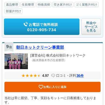
遺品整理
生前整理
特殊清掃
空き家片付け
ゴミ屋敷片付け
部屋片付け
料金や
お電話で無料相談
サービス
0120-905-734
を見る
9
位
朝日ネットクリーン事業部
[運営会社]
株式会社朝日ネットワーク
（栃木県栃木市の生前整理）
4.97
36
口コミ・評判
件
お気に入りに追加
当社は常に親切、丁寧、笑顔をモットーに日夜精進しておりま
す。