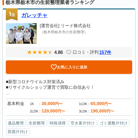
栃木県栃木市の生前整理業者ランキング
1
位
ガレッチャ
[運営会社]
リード株式会社
（栃木県栃木市の生前整理）
4.86
157
口コミ・評判
件
お気に入りに追加
■新型コロナウイルス対策済み
■リサイクルショップ運営で買取に自信あり！
...
基本料金
30,000
65,000
円〜
円〜
1K
1LDK
120,000
190,000
円〜
円〜
2LDK
3LDK
遺品整理
生前整理
特殊清掃
空き家片付け
ゴミ屋敷片付け
部屋片付け