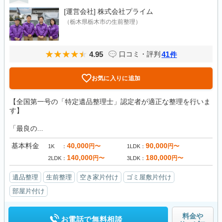
[運営会社]
株式会社プライム
（栃木県栃木市の生前整理）
4.95
41
口コミ・評判
件
お気に入りに追加
【全国第一号の「特定遺品整理士」認定者が適正な整理を行いま
す】
「最良の...
基本料金
40,000
90,000
円〜
円〜
1K
1LDK
140,000
180,000
円〜
円〜
2LDK
3LDK
遺品整理
生前整理
空き家片付け
ゴミ屋敷片付け
部屋片付け
料金や
お電話で無料相談