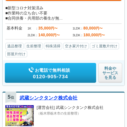
■新型コロナ対策済み
■作業時の立ち合い不要
■合同供養・共用部の養生が無...
基本料金
35,000
80,000
円〜
円〜
1K
1LDK
140,000
180,000
円〜
円〜
2LDK
3LDK
遺品整理
生前整理
特殊清掃
空き家片付け
ゴミ屋敷片付け
部屋片付け
料金や
お電話で無料相談
サービス
0120-905-734
を見る
5
位
武蔵シンクタンク株式会社
[運営会社]
武蔵シンクタンク株式会社
（栃木県栃木市の生前整理）