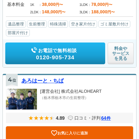
基本料金
38,000
78,000
円〜
円〜
1K
1LDK
148,000
188,000
円〜
円〜
2LDK
3LDK
遺品整理
生前整理
特殊清掃
空き家片付け
ゴミ屋敷片付け
部屋片付け
料金や
お電話で無料相談
サービス
0120-905-734
を見る
4
位
あろはーと・ちば
[運営会社]
株式会社ALOHEART
（栃木県栃木市の生前整理）
4.89
64
口コミ・評判
件
お気に入りに追加