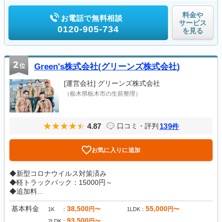
料金や
お電話で無料相談
サービス
0120-905-734
を見る
2
位
Green's株式会社(グリーンズ株式会社)
[運営会社]
グリーンズ株式会社
（栃木県栃木市の生前整理）
4.87
139
口コミ・評判
件
お気に入りに追加
◆新型コロナウイルス対策済み
◆軽トラックパック：15000円～
◆追加料...
基本料金
38,500
55,000
円〜
円〜
1K
1LDK
93,500
円〜
2LDK