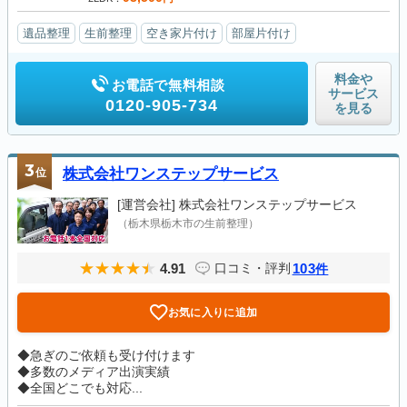
遺品整理
生前整理
空き家片付け
部屋片付け
料金や
お電話で無料相談
サービス
0120-905-734
を見る
3
位
株式会社ワンステップサービス
[運営会社]
株式会社ワンステップサービス
（栃木県栃木市の生前整理）
4.91
103
口コミ・評判
件
お気に入りに追加
◆急ぎのご依頼も受け付けます
◆多数のメディア出演実績
◆全国どこでも対応...