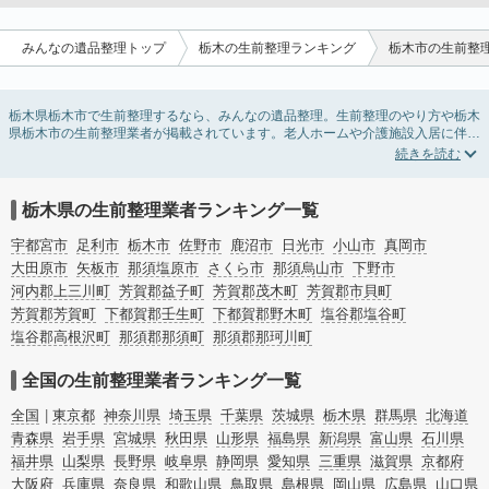
みんなの遺品整理トップ
栃木の生前整理ランキング
栃木市の生前整
栃木県栃木市で生前整理するなら、みんなの遺品整理。生前整理のやり方や栃木
県栃木市の生前整理業者が掲載されています。老人ホームや介護施設入居に伴う
不用品の処分・回収・引き取りから、在宅介護の介護整理や福祉住環境整理まで
対応しています。栃木県栃木市の生前整理の料金相場情報だけで業者を決められ
ない場合は、不用品の買取や遺産・財産にかかわる相続相談などのオプションサ
ービスで絞り込み検索を利用してみましょう。
栃木県の生前整理業者ランキング一覧
またお役立ち情報も豊富なので終活でエンディングノートの選び方や、整理整
頓・老前整理・生前整理のコツについてもチェックしてみてください。
宇都宮市
足利市
栃木市
佐野市
鹿沼市
日光市
小山市
真岡市
大田原市
矢板市
那須塩原市
さくら市
那須烏山市
下野市
河内郡上三川町
芳賀郡益子町
芳賀郡茂木町
芳賀郡市貝町
芳賀郡芳賀町
下都賀郡壬生町
下都賀郡野木町
塩谷郡塩谷町
塩谷郡高根沢町
那須郡那須町
那須郡那珂川町
全国の生前整理業者ランキング一覧
全国
東京都
神奈川県
埼玉県
千葉県
茨城県
栃木県
群馬県
北海道
青森県
岩手県
宮城県
秋田県
山形県
福島県
新潟県
富山県
石川県
福井県
山梨県
長野県
岐阜県
静岡県
愛知県
三重県
滋賀県
京都府
大阪府
兵庫県
奈良県
和歌山県
鳥取県
島根県
岡山県
広島県
山口県