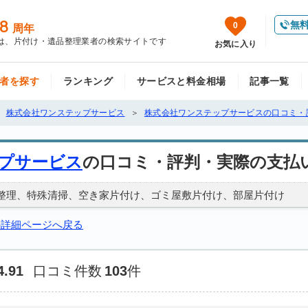
8
無
0
周年
は、片付け・遺品整理業者の検索サイトです
お気に入り
者を探す
ランキング
サービスと料金相場
記事一覧
株式会社ワンステップサービス
株式会社ワンステップサービスの口コミ・
プサービス
の口コミ・評判・実際の支払
整理
特殊清掃
空き家片付け
ゴミ屋敷片付け
部屋片付け
の詳細ページへ戻る
4.91
口コミ件数
103
件