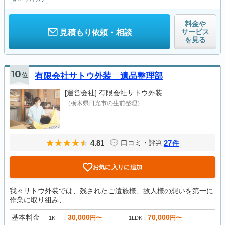
料金や
サービス
見積もり依頼・相談
を見る
10
位
有限会社サトウ外装 遺品整理部
[運営会社]
有限会社サトウ外装
（栃木県日光市の生前整理）
4.81
27
口コミ・評判
件
お気に入りに追加
我々サトウ外装では、残されたご遺族様、故人様の想いを第一に
作業に取り組み、...
基本料金
30,000
70,000
円〜
円〜
1K
1LDK