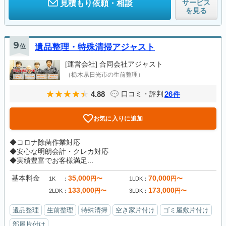
サービス
見積もり依頼・相談
を見る
9
位
遺品整理・特殊清掃アジャスト
[運営会社]
合同会社アジャスト
（栃木県日光市の生前整理）
4.88
26
口コミ・評判
件
お気に入りに追加
◆コロナ除菌作業対応
◆安心な明朗会計・クレカ対応
◆実績豊富でお客様満足...
基本料金
35,000
70,000
円〜
円〜
1K
1LDK
133,000
173,000
円〜
円〜
2LDK
3LDK
遺品整理
生前整理
特殊清掃
空き家片付け
ゴミ屋敷片付け
部屋片付け