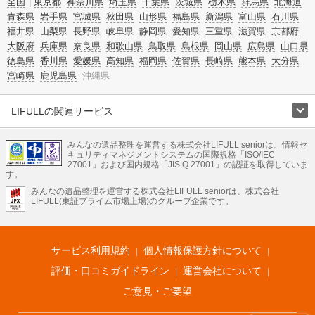
全国
東京都
神奈川県
埼玉県
千葉県
茨城県
栃木県
群馬県
北海道
青森県
岩手県
宮城県
秋田県
山形県
福島県
新潟県
富山県
石川県
福井県
山梨県
長野県
岐阜県
静岡県
愛知県
三重県
滋賀県
京都府
大阪府
兵庫県
奈良県
和歌山県
鳥取県
島根県
岡山県
広島県
山口県
徳島県
香川県
愛媛県
高知県
福岡県
佐賀県
長崎県
熊本県
大分県
宮崎県
鹿児島県
沖縄県
LIFULLの関連サービス
LIFULLのサービス
みんなの遺品整理を運営する株式会社LIFULL seniorは、情報セ
不動産・住宅
引越し
老人ホーム
地方創生
ママの就労支援
キュリティマネジメントシステムの国際規格「ISO/IEC
不動産クラウドファンディング
遺品整理
老後の暮らし情報
27001」および国内規格「JIS Q 27001」の認証を取得していま
農業技術
す。
みんなの遺品整理を運営する株式会社LIFULL seniorは、株式会社
LIFULL HOME'Sのサービス
LIFULL(東証プライム市場上場)のグループ企業です。
不動産・住宅
マンション
一戸建て
注文住宅
リノベーション
不動産査定
マンション専門売却査定
不動産投資
アドバイザー
住まいの窓口
住宅ローン
住まいインデックス
プライスマップ
不動産アーカイブ
空き家バンク
家賃相場
不動産会社
まちむすび
サービス利用規約
個人情報保護方針について
不動産用語集
住まいのお役立ち情報
LIFULL HOME'S PRESS
DIY Mag
アプリ
不動産データ
不動産転職
評価・口コミガイドライン
運営会社について
ご意見・ご要望