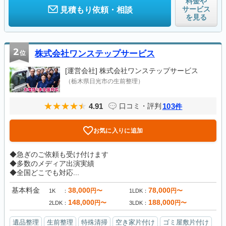
料金や
サービス
見積もり依頼・相談
を見る
2
位
株式会社ワンステップサービス
[運営会社]
株式会社ワンステップサービス
（栃木県日光市の生前整理）
4.91
103
口コミ・評判
件
お気に入りに追加
◆急ぎのご依頼も受け付けます
◆多数のメディア出演実績
◆全国どこでも対応...
基本料金
38,000
78,000
円〜
円〜
1K
1LDK
148,000
188,000
円〜
円〜
2LDK
3LDK
遺品整理
生前整理
特殊清掃
空き家片付け
ゴミ屋敷片付け