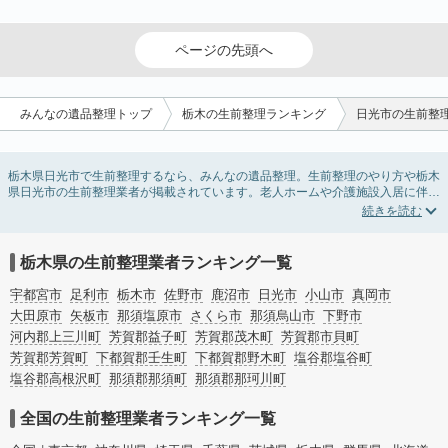
ページの先頭へ
みんなの遺品整理トップ
栃木の生前整理ランキング
日光市の生前整
栃木県日光市で生前整理するなら、みんなの遺品整理。生前整理のやり方や栃木
県日光市の生前整理業者が掲載されています。老人ホームや介護施設入居に伴う
不用品の処分・回収・引き取りから、在宅介護の介護整理や福祉住環境整理まで
対応しています。栃木県日光市の生前整理の料金相場情報だけで業者を決められ
ない場合は、不用品の買取や遺産・財産にかかわる相続相談などのオプションサ
ービスで絞り込み検索を利用してみましょう。
栃木県の生前整理業者ランキング一覧
またお役立ち情報も豊富なので終活でエンディングノートの選び方や、整理整
頓・老前整理・生前整理のコツについてもチェックしてみてください。
宇都宮市
足利市
栃木市
佐野市
鹿沼市
日光市
小山市
真岡市
大田原市
矢板市
那須塩原市
さくら市
那須烏山市
下野市
河内郡上三川町
芳賀郡益子町
芳賀郡茂木町
芳賀郡市貝町
芳賀郡芳賀町
下都賀郡壬生町
下都賀郡野木町
塩谷郡塩谷町
塩谷郡高根沢町
那須郡那須町
那須郡那珂川町
全国の生前整理業者ランキング一覧