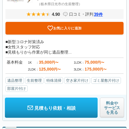
（栃木県日光市の生前整理）
4.90
39
口コミ・評判
件
お気に入りに追加
■新型コロナ対策済み
■女性スタッフ対応
■見積もりから作業が同じ遺品整理...
基本料金
35,000
75,000
円〜
円〜
1K
1LDK
125,000
175,000
円〜
円〜
2LDK
3LDK
遺品整理
生前整理
特殊清掃
空き家片付け
ゴミ屋敷片付け
部屋片付け
料金や
サービス
見積もり依頼・相談
を見る