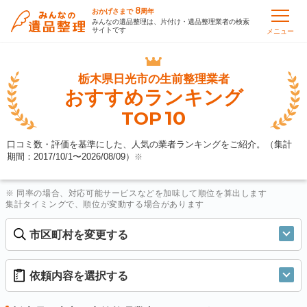
8
おかげさまで
周年
みんなの遺品整理は、片付け・遺品整理業者の検索
サイトです
メニュー
栃木県日光市の
生前整理業者
おすすめランキング
10
TOP
口コミ数・評価を基準にした、人気の業者ランキングをご紹介。（集計
期間：2017/10/1〜
2026/08/09
）
※
※ 同率の場合、対応可能サービスなどを加味して順位を算出します
集計タイミングで、順位が変動する場合があります
市区町村を変更する
依頼内容を選択する