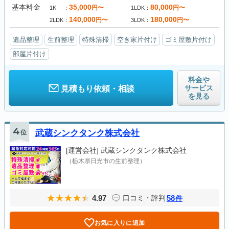
基本料金
35,000
80,000
円〜
円〜
1K
1LDK
140,000
180,000
円〜
円〜
2LDK
3LDK
遺品整理
生前整理
特殊清掃
空き家片付け
ゴミ屋敷片付け
部屋片付け
料金や
サービス
見積もり依頼・相談
を見る
4
位
武蔵シンクタンク株式会社
[運営会社]
武蔵シンクタンク株式会社
（栃木県日光市の生前整理）
4.97
58
口コミ・評判
件
お気に入りに追加