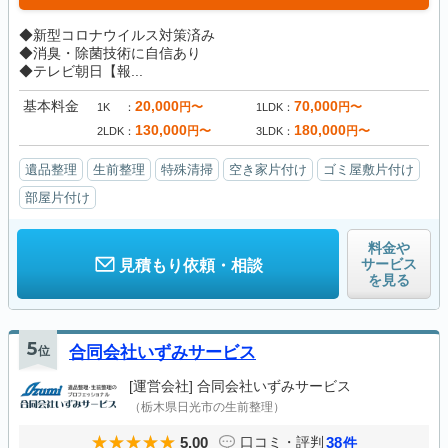
◆新型コロナウイルス対策済み
◆消臭・除菌技術に自信あり
◆テレビ朝日【報...
基本料金
20,000
70,000
円〜
円〜
1K
1LDK
130,000
180,000
円〜
円〜
2LDK
3LDK
遺品整理
生前整理
特殊清掃
空き家片付け
ゴミ屋敷片付け
部屋片付け
料金や
サービス
見積もり依頼・相談
を見る
5
位
合同会社いずみサービス
[運営会社]
合同会社いずみサービス
（栃木県日光市の生前整理）
5.00
38
口コミ・評判
件