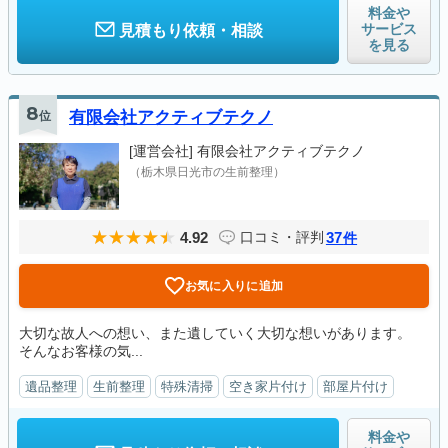
料金や
サービス
見積もり依頼・相談
を見る
8
位
有限会社アクティブテクノ
[運営会社]
有限会社アクティブテクノ
（栃木県日光市の生前整理）
4.92
37
口コミ・評判
件
お気に入りに追加
大切な故人への想い、また遺していく大切な想いがあります。
そんなお客様の気...
遺品整理
生前整理
特殊清掃
空き家片付け
部屋片付け
料金や