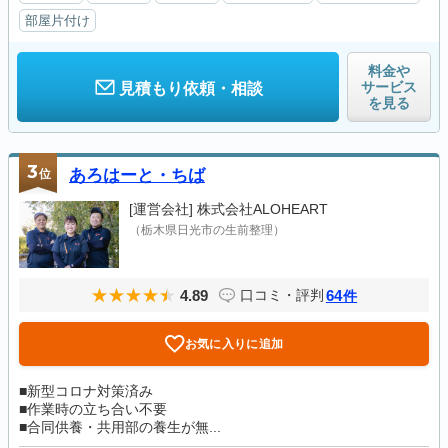
部屋片付け
料金や
サービス
見積もり依頼・相談
を見る
3
位
あろはーと・ちば
[運営会社]
株式会社ALOHEART
（栃木県日光市の生前整理）
4.89
64
口コミ・評判
件
お気に入りに追加
■新型コロナ対策済み
■作業時の立ち合い不要
■合同供養・共用部の養生が無...