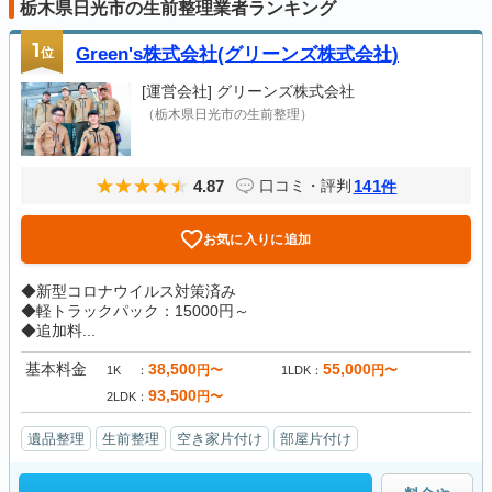
栃木県日光市の生前整理業者ランキング
1
位
Green's株式会社(グリーンズ株式会社)
[運営会社]
グリーンズ株式会社
（栃木県日光市の生前整理）
4.87
141
口コミ・評判
件
お気に入りに追加
◆新型コロナウイルス対策済み
◆軽トラックパック：15000円～
◆追加料...
基本料金
38,500
55,000
円〜
円〜
1K
1LDK
93,500
円〜
2LDK
遺品整理
生前整理
空き家片付け
部屋片付け