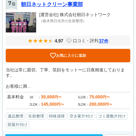
7
位
朝日ネットクリーン事業部
[運営会社]
株式会社朝日ネットワーク
（栃木県日光市の生前整理）
4.97
37
口コミ・評判
件
お気に入りに追加
当社は常に親切、丁寧、笑顔をモットーに日夜精進しておりま
す。
お客様に満...
基本料金
35,000
75,000
円〜
円〜
1K
1LDK
145,000
200,000
円〜
円〜
2LDK
3LDK
遺品整理
生前整理
特殊清掃
空き家片付け
ゴミ屋敷片付け
部屋片付け