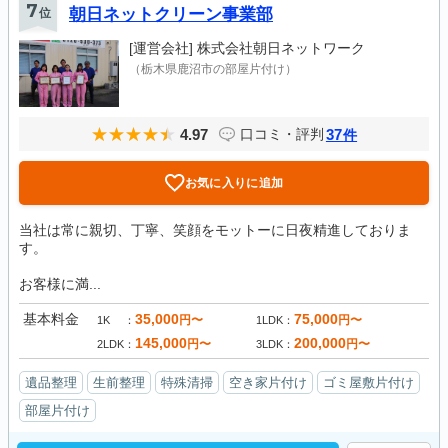
7
位
朝日ネットクリーン事業部
[運営会社]
株式会社朝日ネットワーク
（栃木県鹿沼市の部屋片付け）
4.97
37
口コミ・評判
件
お気に入りに追加
当社は常に親切、丁寧、笑顔をモットーに日夜精進しておりま
す。
お客様に満...
基本料金
35,000
75,000
円〜
円〜
1K
1LDK
145,000
200,000
円〜
円〜
2LDK
3LDK
遺品整理
生前整理
特殊清掃
空き家片付け
ゴミ屋敷片付け
部屋片付け