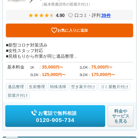
（栃木県鹿沼市の部屋片付け）
4.90
39
口コミ・評判
件
お気に入りに追加
■新型コロナ対策済み
■女性スタッフ対応
■見積もりから作業が同じ遺品整理...
基本料金
35,000
75,000
円〜
円〜
1K
1LDK
125,000
175,000
円〜
円〜
2LDK
3LDK
遺品整理
生前整理
特殊清掃
空き家片付け
ゴミ屋敷片付け
部屋片付け
料金や
お電話で無料相談
サービス
0120-905-734
を見る