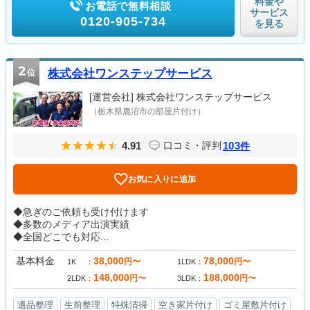
料金や
お電話で無料相談
サービス
0120-905-734
を見る
2
位
株式会社ワンステップサービス
[運営会社]
株式会社ワンステップサービス
（栃木県鹿沼市の部屋片付け）
4.91
103
口コミ・評判
件
お気に入りに追加
◆急ぎのご依頼も受け付けます
◆多数のメディア出演実績
◆全国どこでも対応...
基本料金
38,000
78,000
円〜
円〜
1K
1LDK
148,000
188,000
円〜
円〜
2LDK
3LDK
遺品整理
生前整理
特殊清掃
空き家片付け
ゴミ屋敷片付け