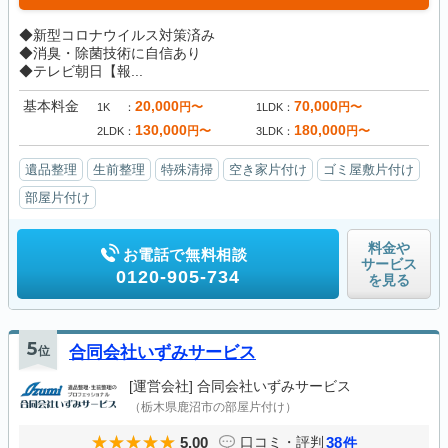
◆新型コロナウイルス対策済み
◆消臭・除菌技術に自信あり
◆テレビ朝日【報...
基本料金
20,000
70,000
円〜
円〜
1K
1LDK
130,000
180,000
円〜
円〜
2LDK
3LDK
遺品整理
生前整理
特殊清掃
空き家片付け
ゴミ屋敷片付け
部屋片付け
料金や
お電話で無料相談
サービス
0120-905-734
を見る
5
位
合同会社いずみサービス
[運営会社]
合同会社いずみサービス
（栃木県鹿沼市の部屋片付け）
5.00
38
口コミ・評判
件