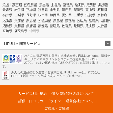
全国
東京都
神奈川県
埼玉県
千葉県
茨城県
栃木県
群馬県
北海道
青森県
岩手県
宮城県
秋田県
山形県
福島県
新潟県
富山県
石川県
福井県
山梨県
長野県
岐阜県
静岡県
愛知県
三重県
滋賀県
京都府
大阪府
兵庫県
奈良県
和歌山県
鳥取県
島根県
岡山県
広島県
山口県
徳島県
香川県
愛媛県
高知県
福岡県
佐賀県
長崎県
熊本県
大分県
宮崎県
鹿児島県
沖縄県
LIFULLの関連サービス
LIFULLのサービス
みんなの遺品整理を運営する株式会社LIFULL seniorは、情報セ
不動産・住宅
引越し
老人ホーム
地方創生
ママの就労支援
キュリティマネジメントシステムの国際規格「ISO/IEC
不動産クラウドファンディング
遺品整理
老後の暮らし情報
27001」および国内規格「JIS Q 27001」の認証を取得していま
農業技術
す。
みんなの遺品整理を運営する株式会社LIFULL seniorは、株式会社
LIFULL HOME'Sのサービス
LIFULL(東証プライム市場上場)のグループ企業です。
不動産・住宅
マンション
一戸建て
注文住宅
リノベーション
不動産査定
マンション専門売却査定
不動産投資
アドバイザー
住まいの窓口
住宅ローン
住まいインデックス
プライスマップ
不動産アーカイブ
空き家バンク
家賃相場
不動産会社
まちむすび
サービス利用規約
個人情報保護方針について
不動産用語集
住まいのお役立ち情報
LIFULL HOME'S PRESS
DIY Mag
アプリ
不動産データ
不動産転職
評価・口コミガイドライン
運営会社について
ご意見・ご要望