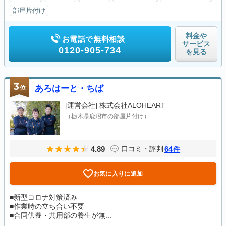
部屋片付け
料金や
お電話で無料相談
サービス
0120-905-734
を見る
3
位
あろはーと・ちば
[運営会社]
株式会社ALOHEART
（栃木県鹿沼市の部屋片付け）
4.89
64
口コミ・評判
件
お気に入りに追加
■新型コロナ対策済み
■作業時の立ち合い不要
■合同供養・共用部の養生が無...