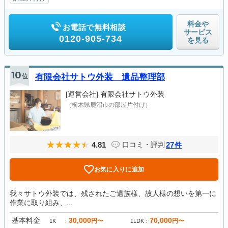
料金や
お電話で無料相談
サービス
0120-905-734
を見る
10
位
有限会社サトウ外装 遺品整理部
[運営会社]
有限会社サトウ外装
（栃木県鹿沼市の部屋片付け）
4.81
27
口コミ・評判
件
お気に入りに追加
我々サトウ外装では、残されたご遺族様、故人様の想いを第一に
作業に取り組み、...
基本料金
30,000
70,000
円〜
円〜
1K
1LDK