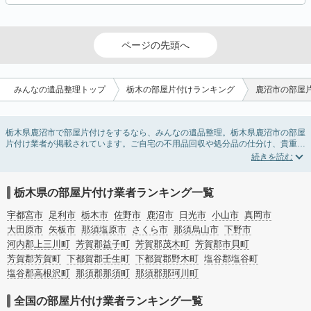
ページの先頭へ
みんなの遺品整理トップ
栃木の部屋片付けランキング
鹿沼市の部屋
栃木県鹿沼市で部屋片付けをするなら、みんなの遺品整理。栃木県鹿沼市の部屋
片付け業者が掲載されています。ご自宅の不用品回収や処分品の仕分け、貴重品
の捜索などの依頼ができます。栃木県鹿沼市の部屋片付けの料金相場情報だけで
業者を決められない場合は、不用品の買取、ハウスクリーニング、女性スタッフ
対応など、希望のオプションサービスで絞り込み条件を利用し検索してみましょ
う。部屋片付けはいつか着手しようと思っていると、ついつい後回しになってし
栃木県の部屋片付け業者ランキング一覧
まいますが、不用品だと思っていたものに思わぬ買取額が付いていることもあり
ます。
宇都宮市
足利市
栃木市
佐野市
鹿沼市
日光市
小山市
真岡市
ご自分で無理なくできる片付け方法やご実家の片付けノウハウもお届けしていま
大田原市
矢板市
那須塩原市
さくら市
那須烏山市
下野市
すので、ぜひあわせてご覧ください。
河内郡上三川町
芳賀郡益子町
芳賀郡茂木町
芳賀郡市貝町
芳賀郡芳賀町
下都賀郡壬生町
下都賀郡野木町
塩谷郡塩谷町
塩谷郡高根沢町
那須郡那須町
那須郡那珂川町
全国の部屋片付け業者ランキング一覧