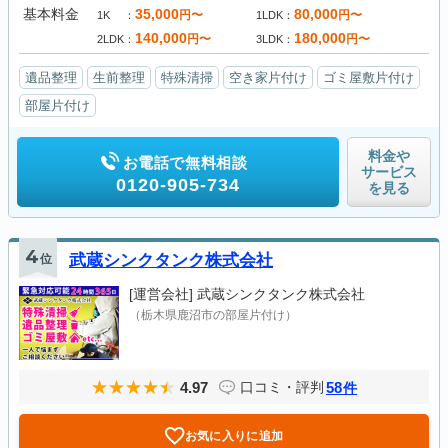
基本料金
35,000
80,000
円〜
円〜
1K
1LDK
140,000
180,000
円〜
円〜
2LDK
3LDK
遺品整理
生前整理
特殊清掃
空き家片付け
ゴミ屋敷片付け
部屋片付け
料金や
お電話で無料相談
サービス
0120-905-734
を見る
4
位
武蔵シンクタンク株式会社
[運営会社]
武蔵シンクタンク株式会社
（栃木県鹿沼市の部屋片付け）
4.97
58
口コミ・評判
件
お気に入りに追加