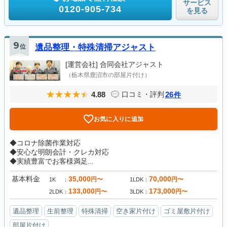
サービス
0120-905-734
を見る
9
位
遺品整理・特殊清掃アジャスト
[運営会社]
合同会社アジャスト
（栃木県鹿沼市の部屋片付け）
4.88
26
口コミ・評判
件
お気に入りに追加
◆コロナ除菌作業対応
◆安心な明朗会計・クレカ対応
◆実績豊富でお客様満足...
基本料金
35,000
70,000
円〜
円〜
1K
1LDK
133,000
173,000
円〜
円〜
2LDK
3LDK
遺品整理
生前整理
特殊清掃
空き家片付け
ゴミ屋敷片付け
部屋片付け