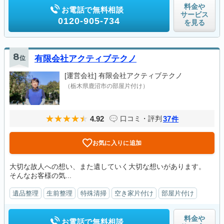
料金や
お電話で無料相談
サービス
0120-905-734
を見る
8
位
有限会社アクティブテクノ
[運営会社]
有限会社アクティブテクノ
（栃木県鹿沼市の部屋片付け）
4.92
37
口コミ・評判
件
お気に入りに追加
大切な故人への想い、また遺していく大切な想いがあります。
そんなお客様の気...
遺品整理
生前整理
特殊清掃
空き家片付け
部屋片付け
料金や
お電話で無料相談