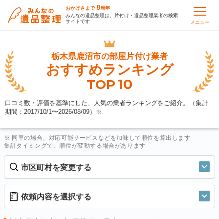
8
おかげさまで
周年
みんなの遺品整理は、片付け・遺品整理業者の検索
サイトです
メニュー
栃木県鹿沼市の
部屋片付け業者
おすすめランキング
10
TOP
口コミ数・評価を基準にした、人気の業者ランキングをご紹介。（集計
期間：2017/10/1〜
2026/08/09
）
※
※ 同率の場合、対応可能サービスなどを加味して順位を算出します
集計タイミングで、順位が変動する場合があります
市区町村を変更する
依頼内容を選択する