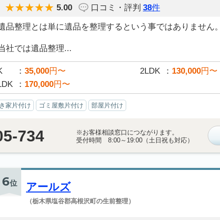
5.00
口コミ・評判
38
件
遺品整理とは単に遺品を整理するという事ではありません
当社では遺品整理...
K
35,000
円〜
2LDK
130,000
円〜
LDK
170,000
円〜
き家片付け
ゴミ屋敷片付け
部屋片付け
05-734
※お客様相談窓口につながります。
受付時間 8:00～19:00（土日祝も対応）
6
位
アールズ
（栃木県塩谷郡高根沢町の生前整理）