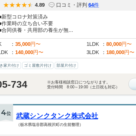
4.89
口コミ・評判
64
件
■新型コロナ対策済み
■作業時の立ち合い不要
■合同供養・共用部の養生が無...
K
35,000
円〜
1LDK
80,000
円〜
LDK
140,000
円〜
3LDK
180,000
円〜
き家片付け
ゴミ屋敷片付け
部屋片付け
05-734
※お客様相談窓口につながります。
受付時間 8:00～19:00（土日祝も対応）
4
位
武蔵シンクタンク株式会社
（栃木県塩谷郡高根沢町の生前整理）