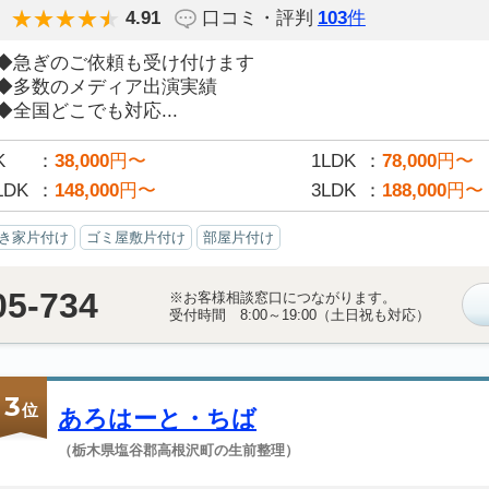
4.91
口コミ・評判
103
件
◆急ぎのご依頼も受け付けます
◆多数のメディア出演実績
◆全国どこでも対応...
K
38,000
円〜
1LDK
78,000
円〜
LDK
148,000
円〜
3LDK
188,000
円〜
き家片付け
ゴミ屋敷片付け
部屋片付け
05-734
※お客様相談窓口につながります。
受付時間 8:00～19:00（土日祝も対応）
3
位
あろはーと・ちば
（栃木県塩谷郡高根沢町の生前整理）