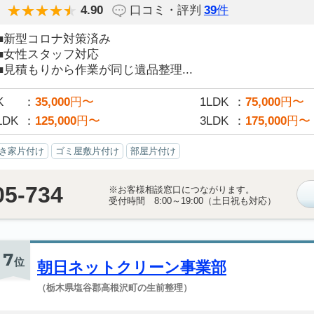
4.90
口コミ・評判
39
件
■新型コロナ対策済み
■女性スタッフ対応
■見積もりから作業が同じ遺品整理...
K
35,000
円〜
1LDK
75,000
円〜
LDK
125,000
円〜
3LDK
175,000
円〜
き家片付け
ゴミ屋敷片付け
部屋片付け
05-734
※お客様相談窓口につながります。
受付時間 8:00～19:00（土日祝も対応）
7
位
朝日ネットクリーン事業部
（栃木県塩谷郡高根沢町の生前整理）