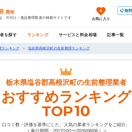
8
無
0
周年
は、片付け・遺品整理業者の検索サイトです
お気に入り
者を探す
ランキング
サービスと料金相場
記事一覧
理ランキング
塩谷郡高根沢町の生前整理ランキング
栃木県塩谷郡高根沢町の
生前整理業者
おすすめランキング
10
TOP
口コミ数・評価を基準にした、人気の業者ランキングをご紹介。
（ 集計期間：2017/10/1〜
2026/08/08
）
※