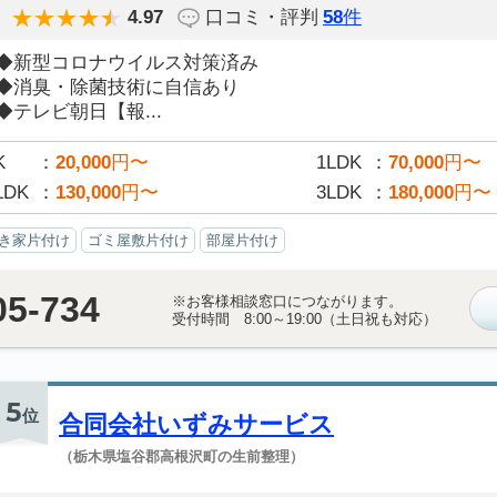
4.97
口コミ・評判
58
件
◆新型コロナウイルス対策済み
◆消臭・除菌技術に自信あり
◆テレビ朝日【報...
K
20,000
円〜
1LDK
70,000
円〜
LDK
130,000
円〜
3LDK
180,000
円〜
き家片付け
ゴミ屋敷片付け
部屋片付け
05-734
※お客様相談窓口につながります。
受付時間 8:00～19:00（土日祝も対応）
5
位
合同会社いずみサービス
（栃木県塩谷郡高根沢町の生前整理）