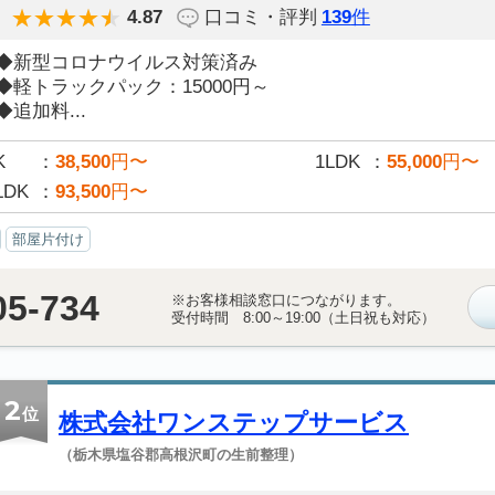
4.87
口コミ・評判
139
件
◆新型コロナウイルス対策済み
◆軽トラックパック：15000円～
◆追加料...
K
38,500
円〜
1LDK
55,000
円〜
LDK
93,500
円〜
部屋片付け
05-734
※お客様相談窓口につながります。
受付時間 8:00～19:00（土日祝も対応）
2
位
株式会社ワンステップサービス
（栃木県塩谷郡高根沢町の生前整理）