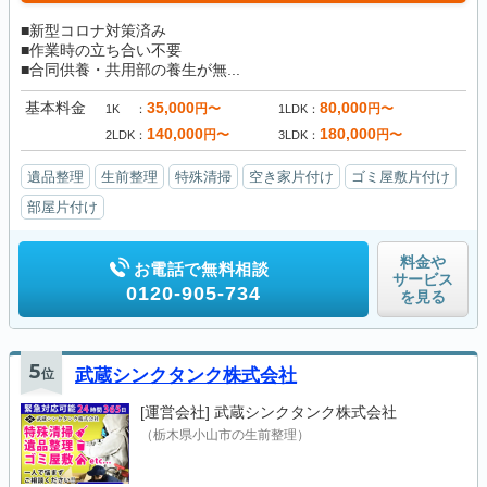
■新型コロナ対策済み
■作業時の立ち合い不要
■合同供養・共用部の養生が無...
基本料金
35,000
80,000
円〜
円〜
1K
1LDK
140,000
180,000
円〜
円〜
2LDK
3LDK
遺品整理
生前整理
特殊清掃
空き家片付け
ゴミ屋敷片付け
部屋片付け
料金や
お電話で無料相談
サービス
0120-905-734
を見る
5
位
武蔵シンクタンク株式会社
[運営会社]
武蔵シンクタンク株式会社
（栃木県小山市の生前整理）