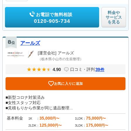
料金や
お電話で無料相談
サービス
0120-905-734
を見る
8
位
アールズ
[運営会社]
アールズ
（栃木県小山市の生前整理）
4.90
39
口コミ・評判
件
お気に入りに追加
■新型コロナ対策済み
■女性スタッフ対応
■見積もりから作業が同じ遺品整理...
基本料金
35,000
75,000
円〜
円〜
1K
1LDK
125,000
175,000
円〜
円〜
2LDK
3LDK