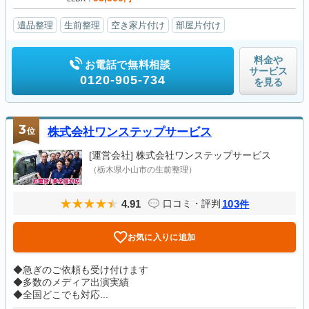
遺品整理
生前整理
空き家片付け
部屋片付け
料金や
お電話で無料相談
サービス
0120-905-734
を見る
3
位
株式会社ワンステップサービス
[運営会社]
株式会社ワンステップサービス
（栃木県小山市の生前整理）
4.91
103
口コミ・評判
件
お気に入りに追加
◆急ぎのご依頼も受け付けます
◆多数のメディア出演実績
◆全国どこでも対応...