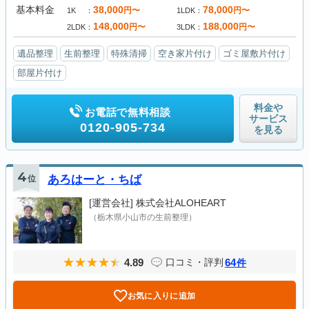
基本料金
38,000
78,000
円〜
円〜
1K
1LDK
148,000
188,000
円〜
円〜
2LDK
3LDK
遺品整理
生前整理
特殊清掃
空き家片付け
ゴミ屋敷片付け
部屋片付け
料金や
お電話で無料相談
サービス
0120-905-734
を見る
4
位
あろはーと・ちば
[運営会社]
株式会社ALOHEART
（栃木県小山市の生前整理）
4.89
64
口コミ・評判
件
お気に入りに追加