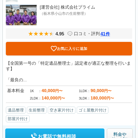
[運営会社]
株式会社プライム
（栃木県小山市の生前整理）
4.95
41
口コミ・評判
件
お気に入りに追加
【全国第一号の「特定遺品整理士」認定者が適正な整理を行いま
す】
「最良の...
基本料金
40,000
90,000
円〜
円〜
1K
1LDK
140,000
180,000
円〜
円〜
2LDK
3LDK
遺品整理
生前整理
空き家片付け
ゴミ屋敷片付け
部屋片付け
料金や
お電話で無料相談