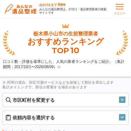
8
おかげさまで
周年
みんなの遺品整理は、片付け・遺品整理業者の検索
サイトです
メニュー
栃木県小山市の
生前整理業者
おすすめランキング
10
TOP
口コミ数・評価を基準にした、人気の業者ランキングをご紹介。（集計
期間：2017/10/1〜
2026/08/09
）
※
※ 同率の場合、対応可能サービスなどを加味して順位を算出します
集計タイミングで、順位が変動する場合があります
市区町村を変更する
依頼内容を選択する