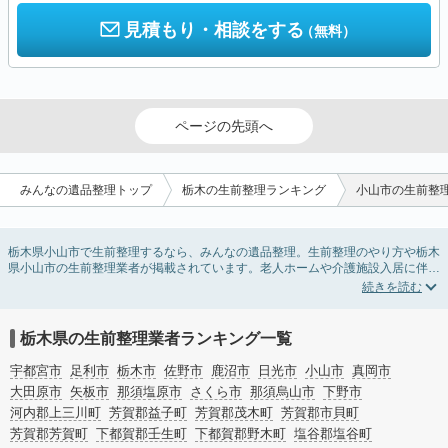
見積もり・相談をする
（無料）
ページの先頭へ
みんなの遺品整理トップ
栃木の生前整理ランキング
小山市の生前整
栃木県小山市で生前整理するなら、みんなの遺品整理。生前整理のやり方や栃木
県小山市の生前整理業者が掲載されています。老人ホームや介護施設入居に伴う
不用品の処分・回収・引き取りから、在宅介護の介護整理や福祉住環境整理まで
対応しています。栃木県小山市の生前整理の料金相場情報だけで業者を決められ
ない場合は、不用品の買取や遺産・財産にかかわる相続相談などのオプションサ
ービスで絞り込み検索を利用してみましょう。
栃木県の生前整理業者ランキング一覧
またお役立ち情報も豊富なので終活でエンディングノートの選び方や、整理整
頓・老前整理・生前整理のコツについてもチェックしてみてください。
宇都宮市
足利市
栃木市
佐野市
鹿沼市
日光市
小山市
真岡市
大田原市
矢板市
那須塩原市
さくら市
那須烏山市
下野市
河内郡上三川町
芳賀郡益子町
芳賀郡茂木町
芳賀郡市貝町
芳賀郡芳賀町
下都賀郡壬生町
下都賀郡野木町
塩谷郡塩谷町