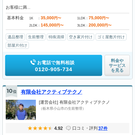
お客様に満...
基本料金
35,000
75,000
円〜
円〜
1K
1LDK
145,000
200,000
円〜
円〜
2LDK
3LDK
遺品整理
生前整理
特殊清掃
空き家片付け
ゴミ屋敷片付け
部屋片付け
料金や
お電話で無料相談
サービス
0120-905-734
を見る
10
位
有限会社アクティブテクノ
[運営会社]
有限会社アクティブテクノ
（栃木県小山市の生前整理）
4.92
37
口コミ・評判
件