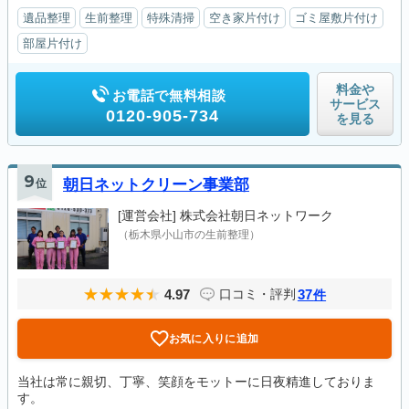
遺品整理
生前整理
特殊清掃
空き家片付け
ゴミ屋敷片付け
部屋片付け
料金や
お電話で無料相談
サービス
0120-905-734
を見る
9
位
朝日ネットクリーン事業部
[運営会社]
株式会社朝日ネットワーク
（栃木県小山市の生前整理）
4.97
37
口コミ・評判
件
お気に入りに追加
当社は常に親切、丁寧、笑顔をモットーに日夜精進しておりま
す。