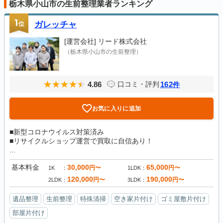
栃木県小山市の生前整理業者ランキング
1
位
ガレッチャ
[運営会社]
リード株式会社
（栃木県小山市の生前整理）
4.86
162
口コミ・評判
件
お気に入りに追加
■新型コロナウイルス対策済み
■リサイクルショップ運営で買取に自信あり！
...
基本料金
30,000
65,000
円〜
円〜
1K
1LDK
120,000
190,000
円〜
円〜
2LDK
3LDK
遺品整理
生前整理
特殊清掃
空き家片付け
ゴミ屋敷片付け
部屋片付け