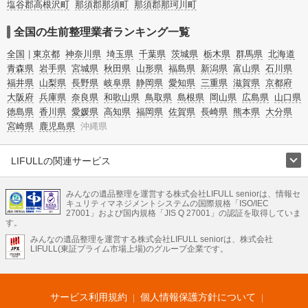
塩谷郡高根沢町
那須郡那須町
那須郡那珂川町
全国の生前整理業者ランキング一覧
全国
東京都
神奈川県
埼玉県
千葉県
茨城県
栃木県
群馬県
北海道
青森県
岩手県
宮城県
秋田県
山形県
福島県
新潟県
富山県
石川県
福井県
山梨県
長野県
岐阜県
静岡県
愛知県
三重県
滋賀県
京都府
大阪府
兵庫県
奈良県
和歌山県
鳥取県
島根県
岡山県
広島県
山口県
徳島県
香川県
愛媛県
高知県
福岡県
佐賀県
長崎県
熊本県
大分県
宮崎県
鹿児島県
沖縄県
LIFULLの関連サービス
LIFULLのサービス
みんなの遺品整理を運営する株式会社LIFULL seniorは、情報セ
不動産・住宅
引越し
老人ホーム
地方創生
ママの就労支援
キュリティマネジメントシステムの国際規格「ISO/IEC
不動産クラウドファンディング
遺品整理
老後の暮らし情報
27001」および国内規格「JIS Q 27001」の認証を取得していま
農業技術
す。
みんなの遺品整理を運営する株式会社LIFULL seniorは、株式会社
LIFULL HOME'Sのサービス
LIFULL(東証プライム市場上場)のグループ企業です。
不動産・住宅
マンション
一戸建て
注文住宅
リノベーション
不動産査定
マンション専門売却査定
不動産投資
アドバイザー
住まいの窓口
住宅ローン
住まいインデックス
プライスマップ
不動産アーカイブ
空き家バンク
家賃相場
不動産会社
まちむすび
サービス利用規約
個人情報保護方針について
不動産用語集
住まいのお役立ち情報
LIFULL HOME'S PRESS