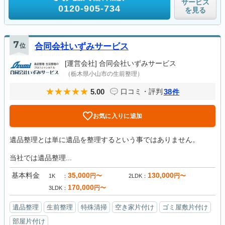
サービス
0120-905-734
を見る
7
位
合同会社いずみサービス
[運営会社]
合同会社いずみサービス
（栃木県小山市の生前整理）
5.00
38
口コミ・評判
件
お気に入りに追加
遺品整理とは単に遺品を整理するという事ではありません。
当社では遺品整理...
基本料金
35,000
130,000
円〜
円〜
1K
2LDK
170,000
円〜
3LDK
遺品整理
生前整理
特殊清掃
空き家片付け
ゴミ屋敷片付け
部屋片付け