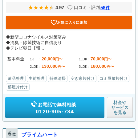
4.97
58
口コミ・評判
件
お気に入りに追加
◆新型コロナウイルス対策済み
◆消臭・除菌技術に自信あり
◆テレビ朝日【報...
基本料金
20,000
70,000
円〜
円〜
1K
1LDK
130,000
180,000
円〜
円〜
2LDK
3LDK
遺品整理
生前整理
特殊清掃
空き家片付け
ゴミ屋敷片付け
部屋片付け
料金や
お電話で無料相談
サービス
0120-905-734
を見る
6
位
プライムハート