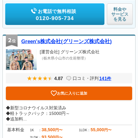
料金や
お電話で無料相談
サービス
0120-905-734
を見る
2
位
Green's株式会社(グリーンズ株式会社)
[運営会社]
グリーンズ株式会社
（栃木県小山市の生前整理）
4.87
141
口コミ・評判
件
お気に入りに追加
◆新型コロナウイルス対策済み
◆軽トラックパック：15000円～
◆追加料...
基本料金
38,500
55,000
円〜
円〜
1K
1LDK
93,500
円〜
2LDK