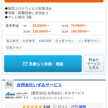
◆新型コロナウイルス対策済み
◆消臭・除菌技術に自信あり
◆テレビ朝日【報...
基本料金
20,000
70,000
円〜
円〜
1K
1LDK
130,000
180,000
円〜
円〜
2LDK
3LDK
遺品整理
生前整理
特殊清掃
空き家片付け
ゴミ屋敷片付け
部屋片付け
料金や
サービス
見積もり依頼・相談
を見る
5
位
合同会社いずみサービス
[運営会社]
合同会社いずみサービス
（栃木県鹿沼市の空き家片付け）
5.00
38
口コミ・評判
件