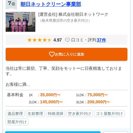
7
位
朝日ネットクリーン事業部
[運営会社]
株式会社朝日ネットワーク
（栃木県鹿沼市の空き家片付け）
4.97
37
口コミ・評判
件
お気に入りに追加
当社は常に親切、丁寧、笑顔をモットーに日夜精進しておりま
す。
お客様に満...
基本料金
35,000
75,000
円〜
円〜
1K
1LDK
145,000
200,000
円〜
円〜
2LDK
3LDK
遺品整理
生前整理
特殊清掃
空き家片付け
ゴミ屋敷片付け
部屋片付け