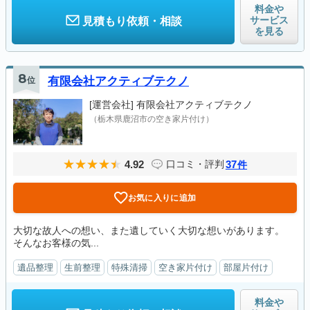
料金や
サービス
見積もり依頼・相談
を見る
8
位
有限会社アクティブテクノ
[運営会社]
有限会社アクティブテクノ
（栃木県鹿沼市の空き家片付け）
4.92
37
口コミ・評判
件
お気に入りに追加
大切な故人への想い、また遺していく大切な想いがあります。
そんなお客様の気...
遺品整理
生前整理
特殊清掃
空き家片付け
部屋片付け
料金や