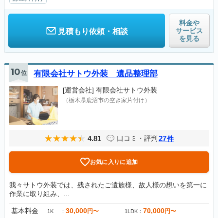
料金や
サービス
見積もり依頼・相談
を見る
10
位
有限会社サトウ外装 遺品整理部
[運営会社]
有限会社サトウ外装
（栃木県鹿沼市の空き家片付け）
4.81
27
口コミ・評判
件
お気に入りに追加
我々サトウ外装では、残されたご遺族様、故人様の想いを第一に
作業に取り組み、...
基本料金
30,000
70,000
円〜
円〜
1K
1LDK