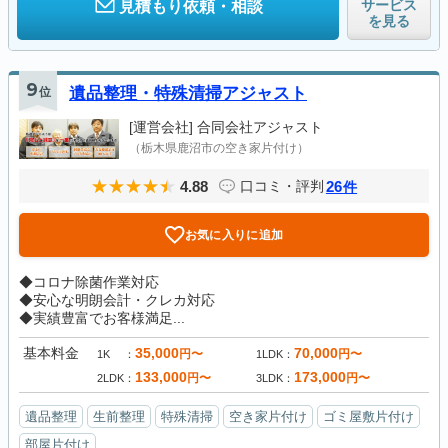
サービス
見積もり依頼・相談
を見る
9
位
遺品整理・特殊清掃アジャスト
[運営会社]
合同会社アジャスト
（栃木県鹿沼市の空き家片付け）
4.88
26
口コミ・評判
件
お気に入りに追加
◆コロナ除菌作業対応
◆安心な明朗会計・クレカ対応
◆実績豊富でお客様満足...
基本料金
35,000
70,000
円〜
円〜
1K
1LDK
133,000
173,000
円〜
円〜
2LDK
3LDK
遺品整理
生前整理
特殊清掃
空き家片付け
ゴミ屋敷片付け
部屋片付け