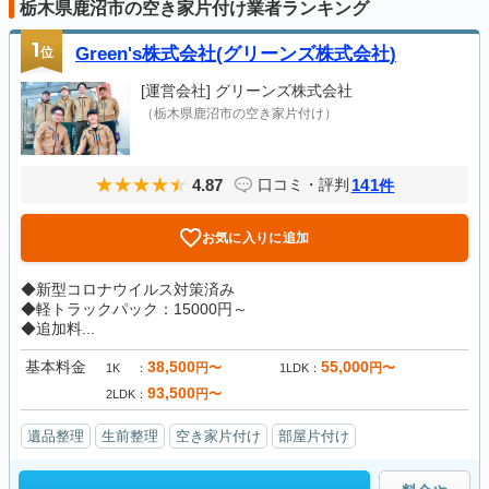
栃木県鹿沼市の空き家片付け業者ランキング
1
位
Green's株式会社(グリーンズ株式会社)
[運営会社]
グリーンズ株式会社
（栃木県鹿沼市の空き家片付け）
4.87
141
口コミ・評判
件
お気に入りに追加
◆新型コロナウイルス対策済み
◆軽トラックパック：15000円～
◆追加料...
基本料金
38,500
55,000
円〜
円〜
1K
1LDK
93,500
円〜
2LDK
遺品整理
生前整理
空き家片付け
部屋片付け