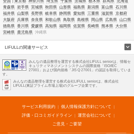
全国
東京都
神奈川県
埼玉県
千葉県
茨城県
栃木県
群馬県
北海道
青森県
岩手県
宮城県
秋田県
山形県
福島県
新潟県
富山県
石川県
福井県
山梨県
長野県
岐阜県
静岡県
愛知県
三重県
滋賀県
京都府
大阪府
兵庫県
奈良県
和歌山県
鳥取県
島根県
岡山県
広島県
山口県
徳島県
香川県
愛媛県
高知県
福岡県
佐賀県
長崎県
熊本県
大分県
宮崎県
鹿児島県
沖縄県
LIFULLの関連サービス
LIFULLのサービス
みんなの遺品整理を運営する株式会社LIFULL seniorは、情報セ
不動産・住宅
引越し
老人ホーム
地方創生
ママの就労支援
キュリティマネジメントシステムの国際規格「ISO/IEC
不動産クラウドファンディング
遺品整理
老後の暮らし情報
27001」および国内規格「JIS Q 27001」の認証を取得していま
農業技術
す。
みんなの遺品整理を運営する株式会社LIFULL seniorは、株式会社
LIFULL HOME'Sのサービス
LIFULL(東証プライム市場上場)のグループ企業です。
不動産・住宅
マンション
一戸建て
注文住宅
リノベーション
不動産査定
マンション専門売却査定
不動産投資
アドバイザー
住まいの窓口
住宅ローン
住まいインデックス
プライスマップ
不動産アーカイブ
空き家バンク
家賃相場
不動産会社
まちむすび
サービス利用規約
個人情報保護方針について
不動産用語集
住まいのお役立ち情報
LIFULL HOME'S PRESS
DIY Mag
アプリ
不動産データ
不動産転職
評価・口コミガイドライン
運営会社について
ご意見・ご要望