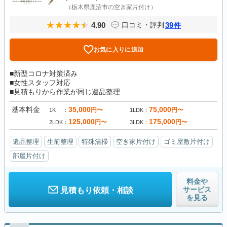
（栃木県鹿沼市の空き家片付け）
4.90
39
口コミ・評判
件
お気に入りに追加
■新型コロナ対策済み
■女性スタッフ対応
■見積もりから作業が同じ遺品整理...
基本料金
35,000
75,000
円〜
円〜
1K
1LDK
125,000
175,000
円〜
円〜
2LDK
3LDK
遺品整理
生前整理
特殊清掃
空き家片付け
ゴミ屋敷片付け
部屋片付け
料金や
サービス
見積もり依頼・相談
を見る