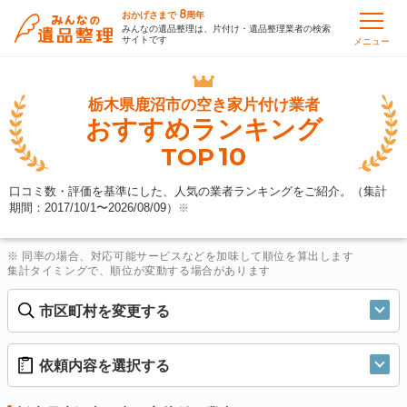
8
おかげさまで
周年
みんなの遺品整理は、片付け・遺品整理業者の検索
サイトです
メニュー
栃木県鹿沼市の
空き家片付け業者
おすすめランキング
10
TOP
口コミ数・評価を基準にした、人気の業者ランキングをご紹介。（集計
期間：2017/10/1〜
2026/08/09
）
※
※ 同率の場合、対応可能サービスなどを加味して順位を算出します
集計タイミングで、順位が変動する場合があります
市区町村を変更する
依頼内容を選択する