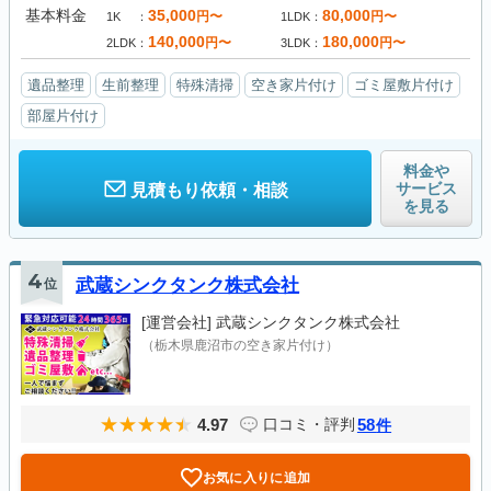
基本料金
35,000
80,000
円〜
円〜
1K
1LDK
140,000
180,000
円〜
円〜
2LDK
3LDK
遺品整理
生前整理
特殊清掃
空き家片付け
ゴミ屋敷片付け
部屋片付け
料金や
サービス
見積もり依頼・相談
を見る
4
位
武蔵シンクタンク株式会社
[運営会社]
武蔵シンクタンク株式会社
（栃木県鹿沼市の空き家片付け）
4.97
58
口コミ・評判
件
お気に入りに追加