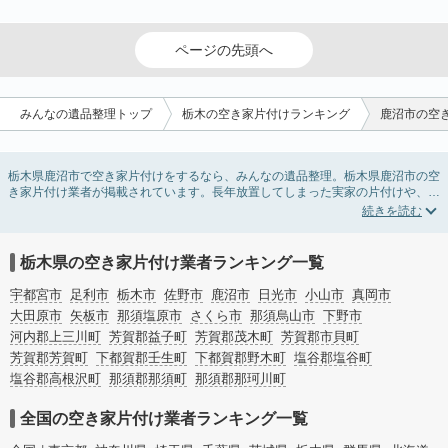
ページの先頭へ
みんなの遺品整理トップ
栃木の空き家片付けランキング
鹿沼市の空
栃木県鹿沼市で空き家片付けをするなら、みんなの遺品整理。栃木県鹿沼市の空
き家片付け業者が掲載されています。長年放置してしまった実家の片付けや、相
続したが住む予定のない親の家の不用品の処分・回収・引き取りまで対応してい
ます。栃木県鹿沼市の空き家片付けの料金相場情報だけで業者を決められない場
合は、不用品の買取や家屋の解体・不動産売却などの絞り込み条件を利用し検索
してみましょう。
栃木県の空き家片付け業者ランキング一覧
また家一軒まるごとの掃除方法・空家対策特別措置法の法改正に伴う空き家の片
付けについての情報も豊富です。
宇都宮市
足利市
栃木市
佐野市
鹿沼市
日光市
小山市
真岡市
大田原市
矢板市
那須塩原市
さくら市
那須烏山市
下野市
河内郡上三川町
芳賀郡益子町
芳賀郡茂木町
芳賀郡市貝町
芳賀郡芳賀町
下都賀郡壬生町
下都賀郡野木町
塩谷郡塩谷町
塩谷郡高根沢町
那須郡那須町
那須郡那珂川町
全国の空き家片付け業者ランキング一覧