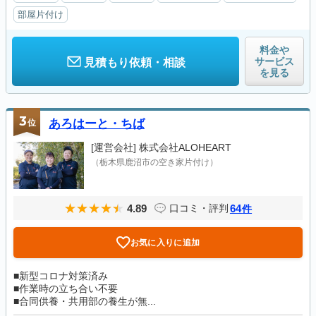
部屋片付け
料金や
サービス
見積もり依頼・相談
を見る
3
位
あろはーと・ちば
[運営会社]
株式会社ALOHEART
（栃木県鹿沼市の空き家片付け）
4.89
64
口コミ・評判
件
お気に入りに追加
■新型コロナ対策済み
■作業時の立ち合い不要
■合同供養・共用部の養生が無...