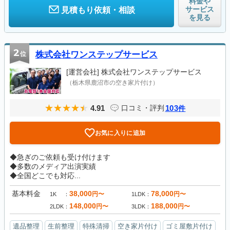
料金や
サービス
見積もり依頼・相談
を見る
2
位
株式会社ワンステップサービス
[運営会社]
株式会社ワンステップサービス
（栃木県鹿沼市の空き家片付け）
4.91
103
口コミ・評判
件
お気に入りに追加
◆急ぎのご依頼も受け付けます
◆多数のメディア出演実績
◆全国どこでも対応...
基本料金
38,000
78,000
円〜
円〜
1K
1LDK
148,000
188,000
円〜
円〜
2LDK
3LDK
遺品整理
生前整理
特殊清掃
空き家片付け
ゴミ屋敷片付け