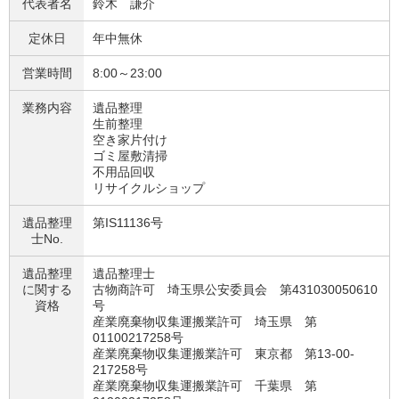
代表者名
鈴木 謙介
定休日
年中無休
営業時間
8:00～23:00
業務内容
遺品整理
生前整理
空き家片付け
ゴミ屋敷清掃
不用品回収
リサイクルショップ
遺品整理
第IS11136号
士No.
遺品整理
遺品整理士
に関する
古物商許可 埼玉県公安委員会 第431030050610
資格
号
産業廃棄物収集運搬業許可 埼玉県 第
01100217258号
産業廃棄物収集運搬業許可 東京都 第13-00-
217258号
産業廃棄物収集運搬業許可 千葉県 第