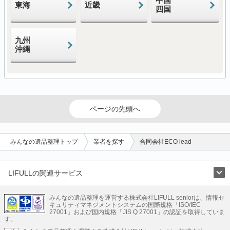
中国
東海
近畿
四国
九州
沖縄
ページの先頭へ
みんなの遺品整理トップ
業者を探す
合同会社ECO lead
LIFULLの関連サービス
LIFULLのサービス
みんなの遺品整理を運営する株式会社LIFULL seniorは、情報セ
不動産・住宅
引越し
老人ホーム
地方創生
ママの就労支援
キュリティマネジメントシステムの国際規格「ISO/IEC
不動産クラウドファンディング
遺品整理
老後の暮らし情報
27001」および国内規格「JIS Q 27001」の認証を取得していま
農業技術
す。