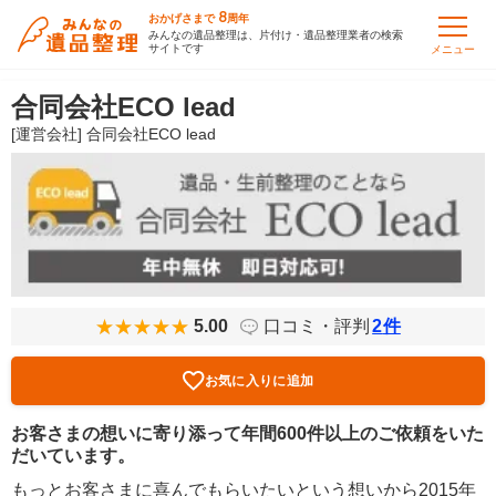
8
おかげさまで
周年
みんなの遺品整理は、片付け・遺品整理業者の検索
サイトです
メニュー
合同会社ECO lead
[運営会社] 合同会社ECO lead
5.00
口コミ・評判
2
件
お気に入りに追加
お客さまの想いに寄り添って年間600件以上のご依頼をいた
だいています。
もっとお客さまに喜んでもらいたいという想いから2015年