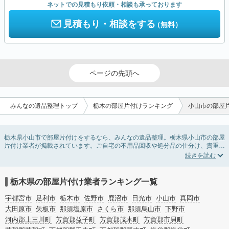
ネットでの見積もり依頼・相談も承っております
見積もり・相談をする
（無料）
ページの先頭へ
みんなの遺品整理トップ
栃木の部屋片付けランキング
小山市の部屋
栃木県小山市で部屋片付けをするなら、みんなの遺品整理。栃木県小山市の部屋
片付け業者が掲載されています。ご自宅の不用品回収や処分品の仕分け、貴重品
の捜索などの依頼ができます。栃木県小山市の部屋片付けの料金相場情報だけで
業者を決められない場合は、不用品の買取、ハウスクリーニング、女性スタッフ
対応など、希望のオプションサービスで絞り込み条件を利用し検索してみましょ
う。部屋片付けはいつか着手しようと思っていると、ついつい後回しになってし
栃木県の部屋片付け業者ランキング一覧
まいますが、不用品だと思っていたものに思わぬ買取額が付いていることもあり
ます。
宇都宮市
足利市
栃木市
佐野市
鹿沼市
日光市
小山市
真岡市
ご自分で無理なくできる片付け方法やご実家の片付けノウハウもお届けしていま
大田原市
矢板市
那須塩原市
さくら市
那須烏山市
下野市
すので、ぜひあわせてご覧ください。
河内郡上三川町
芳賀郡益子町
芳賀郡茂木町
芳賀郡市貝町