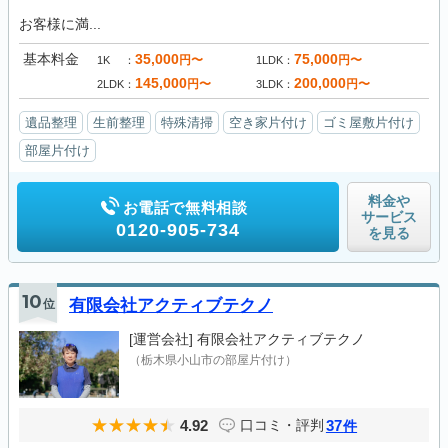
お客様に満...
基本料金
35,000
75,000
円〜
円〜
1K
1LDK
145,000
200,000
円〜
円〜
2LDK
3LDK
遺品整理
生前整理
特殊清掃
空き家片付け
ゴミ屋敷片付け
部屋片付け
料金や
お電話で無料相談
サービス
0120-905-734
を見る
10
位
有限会社アクティブテクノ
[運営会社]
有限会社アクティブテクノ
（栃木県小山市の部屋片付け）
4.92
37
口コミ・評判
件