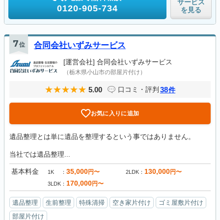
サービス
0120-905-734
を見る
7
位
合同会社いずみサービス
[運営会社]
合同会社いずみサービス
（栃木県小山市の部屋片付け）
5.00
38
口コミ・評判
件
お気に入りに追加
遺品整理とは単に遺品を整理するという事ではありません。
当社では遺品整理...
基本料金
35,000
130,000
円〜
円〜
1K
2LDK
170,000
円〜
3LDK
遺品整理
生前整理
特殊清掃
空き家片付け
ゴミ屋敷片付け
部屋片付け