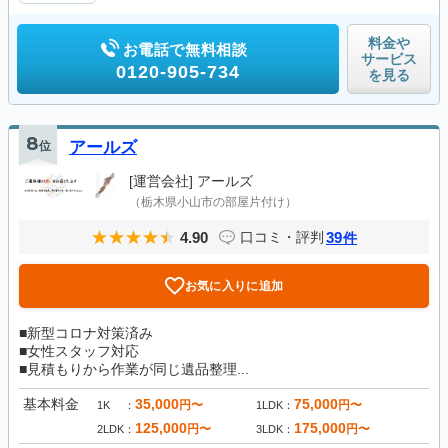
料金や
お電話で無料相談
サービス
0120-905-734
を見る
8
位
アールズ
[運営会社]
アールズ
（栃木県小山市の部屋片付け）
4.90
39
口コミ・評判
件
お気に入りに追加
■新型コロナ対策済み
■女性スタッフ対応
■見積もりから作業が同じ遺品整理...
基本料金
35,000
75,000
円〜
円〜
1K
1LDK
125,000
175,000
円〜
円〜
2LDK
3LDK