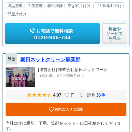
遺品整理
生前整理
特殊清掃
空き家片付け
ゴミ屋敷片付け
部屋片付け
料金や
お電話で無料相談
サービス
0120-905-734
を見る
9
位
朝日ネットクリーン事業部
[運営会社]
株式会社朝日ネットワーク
（栃木県小山市の部屋片付け）
4.97
36
口コミ・評判
件
お気に入りに追加
当社は常に親切、丁寧、笑顔をモットーに日夜精進しておりま
す。