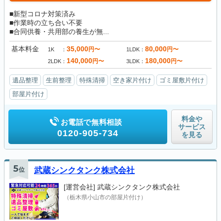
■新型コロナ対策済み
■作業時の立ち合い不要
■合同供養・共用部の養生が無...
基本料金
35,000
80,000
円〜
円〜
1K
1LDK
140,000
180,000
円〜
円〜
2LDK
3LDK
遺品整理
生前整理
特殊清掃
空き家片付け
ゴミ屋敷片付け
部屋片付け
料金や
お電話で無料相談
サービス
0120-905-734
を見る
5
位
武蔵シンクタンク株式会社
[運営会社]
武蔵シンクタンク株式会社
（栃木県小山市の部屋片付け）