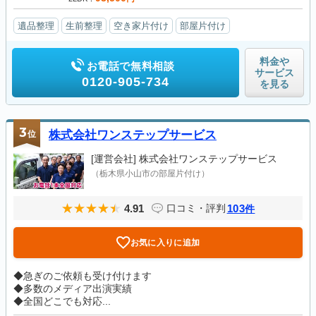
遺品整理
生前整理
空き家片付け
部屋片付け
料金や
お電話で無料相談
サービス
0120-905-734
を見る
3
位
株式会社ワンステップサービス
[運営会社]
株式会社ワンステップサービス
（栃木県小山市の部屋片付け）
4.91
103
口コミ・評判
件
お気に入りに追加
◆急ぎのご依頼も受け付けます
◆多数のメディア出演実績
◆全国どこでも対応...