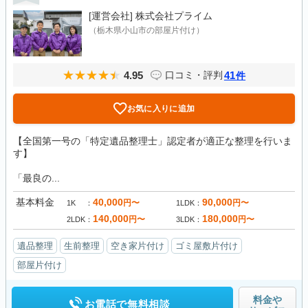
[運営会社]
株式会社プライム
（栃木県小山市の部屋片付け）
4.95
41
口コミ・評判
件
お気に入りに追加
【全国第一号の「特定遺品整理士」認定者が適正な整理を行いま
す】
「最良の...
基本料金
40,000
90,000
円〜
円〜
1K
1LDK
140,000
180,000
円〜
円〜
2LDK
3LDK
遺品整理
生前整理
空き家片付け
ゴミ屋敷片付け
部屋片付け
料金や
お電話で無料相談