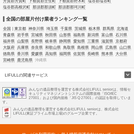
芳賀郡芳賀町
下都賀郡壬生町
下都賀郡野木町
塩谷郡塩谷町
塩谷郡高根沢町
那須郡那須町
那須郡那珂川町
全国の部屋片付け業者ランキング一覧
全国
東京都
神奈川県
埼玉県
千葉県
茨城県
栃木県
群馬県
北海道
青森県
岩手県
宮城県
秋田県
山形県
福島県
新潟県
富山県
石川県
福井県
山梨県
長野県
岐阜県
静岡県
愛知県
三重県
滋賀県
京都府
大阪府
兵庫県
奈良県
和歌山県
鳥取県
島根県
岡山県
広島県
山口県
徳島県
香川県
愛媛県
高知県
福岡県
佐賀県
長崎県
熊本県
大分県
宮崎県
鹿児島県
沖縄県
LIFULLの関連サービス
LIFULLのサービス
みんなの遺品整理を運営する株式会社LIFULL seniorは、情報セ
不動産・住宅
引越し
老人ホーム
地方創生
ママの就労支援
キュリティマネジメントシステムの国際規格「ISO/IEC
不動産クラウドファンディング
遺品整理
老後の暮らし情報
27001」および国内規格「JIS Q 27001」の認証を取得していま
農業技術
す。
みんなの遺品整理を運営する株式会社LIFULL seniorは、株式会社
LIFULL HOME'Sのサービス
LIFULL(東証プライム市場上場)のグループ企業です。
不動産・住宅
マンション
一戸建て
注文住宅
リノベーション
不動産査定
マンション専門売却査定
不動産投資
アドバイザー
住まいの窓口
住宅ローン
住まいインデックス
プライスマップ
不動産アーカイブ
空き家バンク
家賃相場
不動産会社
まちむすび