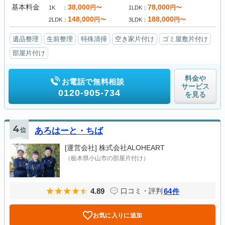
基本料金
38,000
78,000
円〜
円〜
1K
1LDK
148,000
188,000
円〜
円〜
2LDK
3LDK
遺品整理
生前整理
特殊清掃
空き家片付け
ゴミ屋敷片付け
部屋片付け
料金や
お電話で無料相談
サービス
0120-905-734
を見る
4
位
あろはーと・ちば
[運営会社]
株式会社ALOHEART
（栃木県小山市の部屋片付け）
4.89
64
口コミ・評判
件
お気に入りに追加