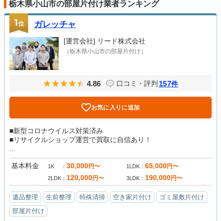
栃木県小山市の部屋片付け業者ランキング
1
位
ガレッチャ
[運営会社]
リード株式会社
（栃木県小山市の部屋片付け）
4.86
157
口コミ・評判
件
お気に入りに追加
■新型コロナウイルス対策済み
■リサイクルショップ運営で買取に自信あり！
...
基本料金
30,000
65,000
円〜
円〜
1K
1LDK
120,000
190,000
円〜
円〜
2LDK
3LDK
遺品整理
生前整理
特殊清掃
空き家片付け
ゴミ屋敷片付け
部屋片付け