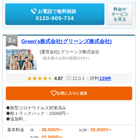
料金や
お電話で無料相談
サービス
0120-905-734
を見る
2
位
Green's株式会社(グリーンズ株式会社)
[運営会社]
グリーンズ株式会社
（栃木県小山市の部屋片付け）
4.87
139
口コミ・評判
件
お気に入りに追加
◆新型コロナウイルス対策済み
◆軽トラックパック：15000円～
◆追加料...
基本料金
38,500
55,000
円〜
円〜
1K
1LDK
93,500
円〜
2LDK