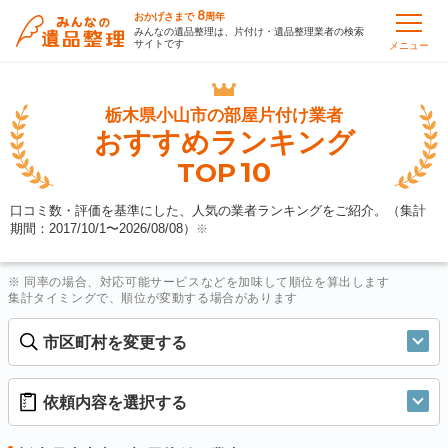
8
おかげさまで
周年
みんなの遺品整理は、片付け・遺品整理業者の検索
サイトです
メニュー
栃木県小山市の
部屋片付け業者
おすすめランキング
10
TOP
口コミ数・評価を基準にした、人気の業者ランキングをご紹介。（集計
期間：2017/10/1〜
2026/08/08
）
※
※ 同率の場合、対応可能サービスなどを加味して順位を算出します
集計タイミングで、順位が変動する場合があります
市区町村を変更する
依頼内容を選択する