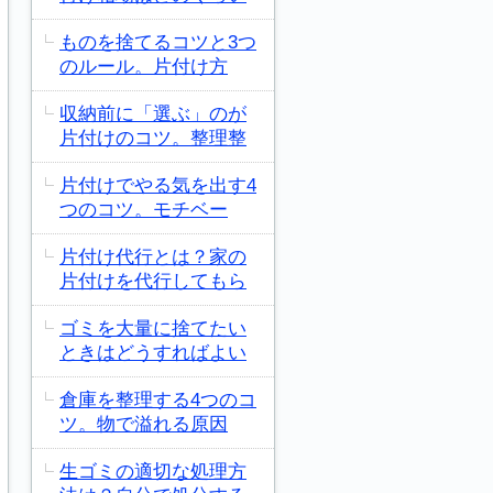
ものを捨てるコツと3つ
のルール。片付け方
収納前に「選ぶ」のが
片付けのコツ。整理整
片付けでやる気を出す4
つのコツ。モチベー
片付け代行とは？家の
片付けを代行してもら
ゴミを大量に捨てたい
ときはどうすればよい
倉庫を整理する4つのコ
ツ。物で溢れる原因
生ゴミの適切な処理方