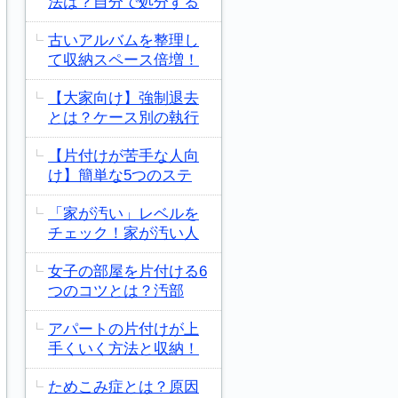
法は？自分で処分する
古いアルバムを整理し
て収納スペース倍増！
【大家向け】強制退去
とは？ケース別の執行
【片付けが苦手な人向
け】簡単な5つのステ
「家が汚い」レベルを
チェック！家が汚い人
女子の部屋を片付ける6
つのコツとは？汚部
アパートの片付けが上
手くいく方法と収納！
ためこみ症とは？原因