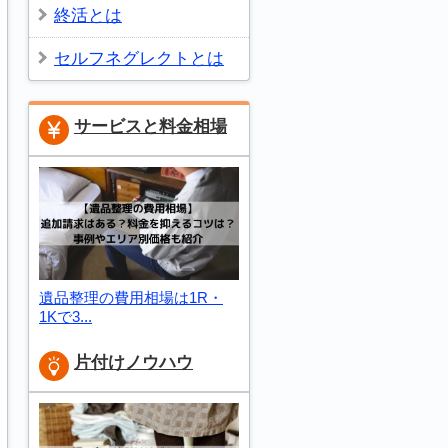
終活とは
セルフネグレクトとは
サービスと料金相場
遺品整理の費用相場は1R・
1Kで3...
片付けノウハウ