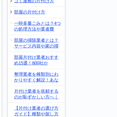
ゴミ屋敷の片付け方
部屋の片付け方
一時多量ごみとは？4つ
の処理方法や業者費
部屋の掃除業者とは？
サービス内容や家の掃
部屋片付け業者おすす
め15選！800社か
整理業者を種類別にわ
かりやすく解説！あな
片付け業者を依頼する
のが恥ずかしい方へ｜
【片付け業者の選び方
ガイド】種類や探し方