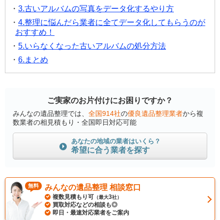
3.古いアルバムの写真をデータ化するやり方
4.整理に悩んだら業者に全てデータ化してもらうのが
おすすめ！
5.いらなくなった古いアルバムの処分方法
6.まとめ
ご実家のお片付けにお困りですか？
みんなの遺品整理では、
全国914社
の
優良遺品整理業者
から複
数業者の相見積もり・全国即日対応可能
あなたの地域の業者はいくら？
希望に合う業者を探す
無料
みんなの遺品整理 相談窓口
複数見積もり可
3
（最大
社）
買取対応などの相談も◎
即日・最速対応業者をご案内