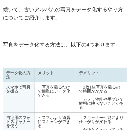
続いて、古いアルバムの写真をデータ化するやり方
についてご紹介します。
写真をデータ化する方法は、以下の4つあります。
データ化の方
メリット
デメリット
法
スマホで写真
・写真を撮るだけ
・1枚1枚写真を撮るの
を撮る
で簡単にデータ化
で時間がかかる
できる
・カメラ性能や手ブレで
鮮明に映らないことがあ
る
自宅用のフォ
・スマホより綺麗
・スキャナー性能により
トスキャナー
にスキャンができ
仕上がりが変わる
を使う
る
・台紙とくっついている