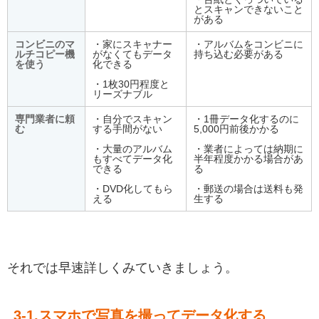
とスキャンできないこと
がある
コンビニのマ
・家にスキャナー
・アルバムをコンビニに
ルチコピー機
がなくてもデータ
持ち込む必要がある
を使う
化できる
・1枚30円程度と
リーズナブル
専門業者に頼
・自分でスキャン
・1冊データ化するのに
む
する手間がない
5,000円前後かかる
・大量のアルバム
・業者によっては納期に
もすべてデータ化
半年程度かかる場合があ
できる
る
・DVD化してもら
・郵送の場合は送料も発
える
生する
それでは早速詳しくみていきましょう。
3-1.スマホで写真を撮ってデータ化する