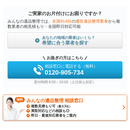
ご実家のお片付けにお困りですか？
みんなの遺品整理では、
全国914社
の
優良遺品整理業者
から複
数業者の相見積もり・全国即日対応可能
あなたの地域の業者はいくら？
希望に合う業者を探す
お急ぎの方はこちら
相談窓口に電話する（無料）
0120-905-734
受付時間 8:00～19:00（土日祝も対応）
無料
みんなの遺品整理 相談窓口
複数見積もり可
3
（最大
社）
買取対応などの相談も◎
即日・最速対応業者をご案内