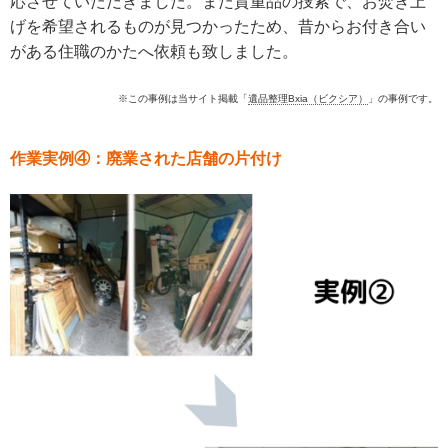
応させていただきました。
また貴重品の捜索で、お焚き上
げを希望されるものが見つかったため、昔からお付き合い
がある住職
のかたへ依頼も致しました。
※この事例は当サイト掲載「
遺品整理Bxia（ビクシア）
」の事例で
す。
作業実例④：
廃業された店舗の片付け