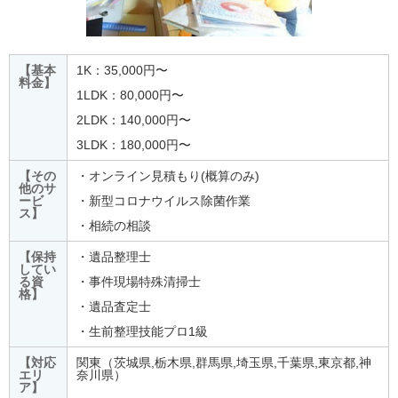
【基本
1K：35,000円〜
料金】
1LDK：80,000円〜
2LDK：140,000円〜
3LDK：180,000円〜
【その
・オンライン見積もり(概算のみ)
他のサ
ービ
・新型コロナウイルス除菌作業
ス】
・相続の相談
【保持
・遺品整理士
してい
る資
・事件現場特殊清掃士
格】
・遺品査定士
・生前整理技能プロ1級
【対応
関東（茨城県,栃木県,群馬県,埼玉県,千葉県,東京都,神
エリ
奈川県）
ア】