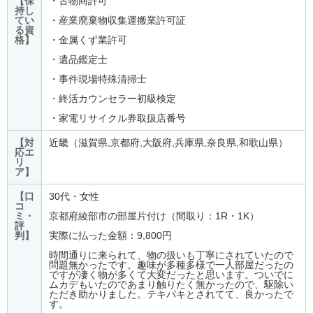
【保
・古物商許可
持し
てい
・産業廃棄物収集運搬業許可証
る資
格】
・金属くず業許可
・遺品鑑定士
・事件現場特殊清掃士
・終活カウンセラー初級検定
・家電リサイクル券取扱店番号
【対
近畿（滋賀県,京都府,大阪府,兵庫県,奈良県,和歌山県）
応エ
リ
ア】
【口
30代・女性
コ
ミ・
京都府綾部市の部屋片付け（間取り：1R・1K）
評
判】
実際に払った金額：9,800円
時間通りに来られて、物の扱いも丁寧にされていたので
問題無かったです。趣味が多種多様で一人部屋だったの
ですが凄く物が多くて大変だったと思います。ついでに
ムカデもいたのであまり触りたく無かったので、駆除い
ただき助かりました。テキパキとされてて、良かったで
す。