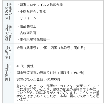
【そ
・新型コロナウイルス除菌作業
の他
のサ
・不動産仲介 / 買取
ービ
ス】
・リフォーム
【保
・遺品整理士
持し
てい
・古物商許可
る資
格】
・事件現場特殊清掃士
【対
近畿（兵庫県）,中国・四国（鳥取県、岡山県）
応エ
リ
ア】
【口
40代・男性
コ
ミ・
岡山県笠岡市の部屋片付け（間取り：その他）
評
判】
実際に払った金額：60,000円
急いでいたところ、部屋の中のモノを、大変スピーディ
ーに片付けていただき、最後の部屋の清掃まで丁寧にし
ていただき、誠にありがとうございます。こういった業
者さんははじめてでしたが、本当に頼んで良かったと思
います。