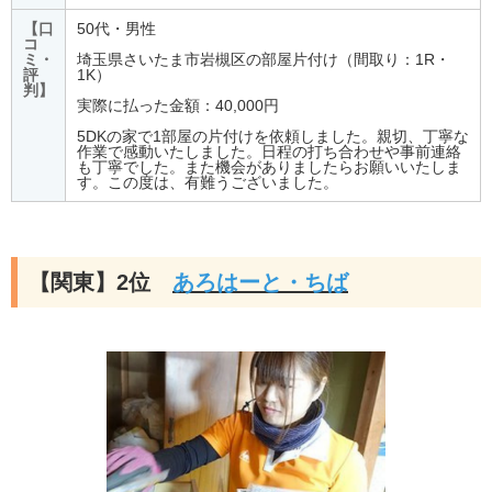
【口
50代・男性
コ
ミ・
埼玉県さいたま市岩槻区の部屋片付け（間取り：1R・
評
1K）
判】
実際に払った金額：40,000円
5DKの家で1部屋の片付けを依頼しました。親切、丁寧な
作業で感動いたしました。日程の打ち合わせや事前連絡
も丁寧でした。また機会がありましたらお願いいたしま
す。この度は、有難うございました。
【関東】2位
あろはーと・ちば