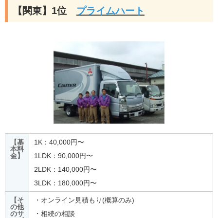
【関東】1位
プライムハート
【基
1K：40,000円〜
本料
金】
1LDK：90,000円〜
2LDK：140,000円〜
3LDK：180,000円〜
【そ
・オンライン見積もり(概算のみ)
の他
のサ
・相続の相談