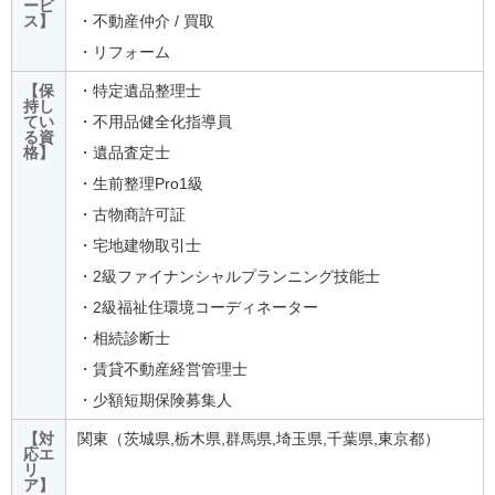
ービ
ス】
・不動産仲介 / 買取
・リフォーム
【保
・特定遺品整理士
持し
てい
・不用品健全化指導員
る資
格】
・遺品査定士
・生前整理Pro1級
・古物商許可証
・宅地建物取引士
・2級ファイナンシャルプランニング技能士
・2級福祉住環境コーディネーター
・相続診断士
・賃貸不動産経営管理士
・少額短期保険募集人
【対
関東（茨城県,栃木県,群馬県,埼玉県,千葉県,東京都）
応エ
リ
ア】