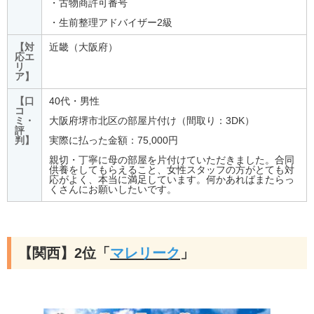
・古物商許可番号
・生前整理アドバイザー2級
【対
近畿（大阪府）
応エ
リ
ア】
【口
40代・男性
コ
ミ・
大阪府堺市北区の部屋片付け（間取り：3DK）
評
判】
実際に払った金額：75,000円
親切・丁寧に母の部屋を片付けていただきました。合同
供養をしてもらえること、女性スタッフの方がとても対
応がよく、本当に満足しています。何かあればまたらっ
くさんにお願いしたいです。
【関西】2位「
マレリーク
」