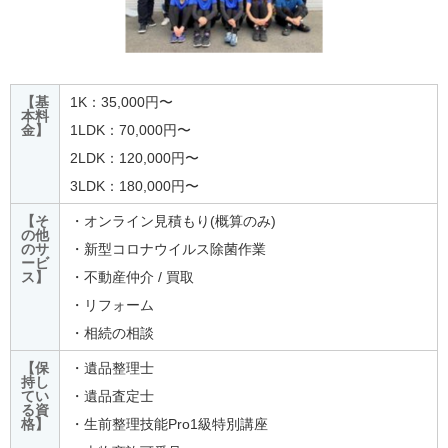
【基
1K：35,000円〜
本料
金】
1LDK：70,000円〜
2LDK：120,000円〜
3LDK：180,000円〜
【そ
・オンライン見積もり(概算のみ)
の他
のサ
・新型コロナウイルス除菌作業
ービ
ス】
・不動産仲介 / 買取
・リフォーム
・相続の相談
【保
・遺品整理士
持し
てい
・遺品査定士
る資
格】
・生前整理技能Pro1級特別講座