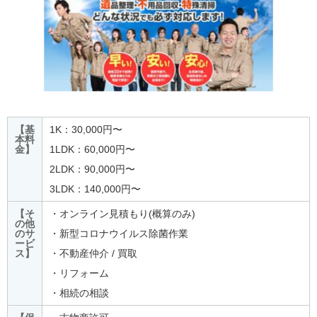
【基
1K：30,000円〜
本料
金】
1LDK：60,000円〜
2LDK：90,000円〜
3LDK：140,000円〜
【そ
・オンライン見積もり(概算のみ)
の他
のサ
・新型コロナウイルス除菌作業
ービ
ス】
・不動産仲介 / 買取
・リフォーム
・相続の相談