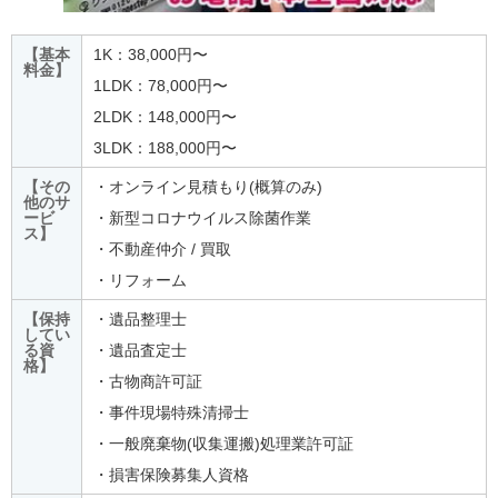
【基本
1K：38,000円〜
料金】
1LDK：78,000円〜
2LDK：148,000円〜
3LDK：188,000円〜
【その
・オンライン見積もり(概算のみ)
他のサ
ービ
・新型コロナウイルス除菌作業
ス】
・不動産仲介 / 買取
・リフォーム
【保持
・遺品整理士
してい
る資
・遺品査定士
格】
・古物商許可証
・事件現場特殊清掃士
・一般廃棄物(収集運搬)処理業許可証
・損害保険募集人資格