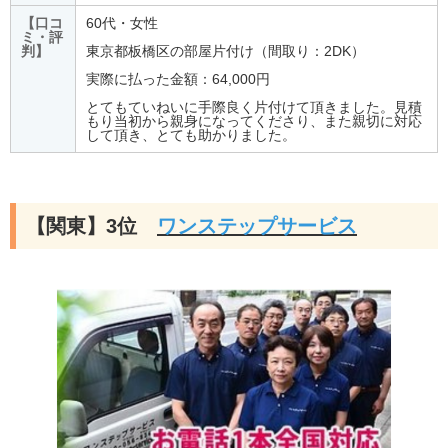
【口コ
60代・女性
ミ・評
判】
東京都板橋区の部屋片付け（間取り：2DK）
実際に払った金額：64,000円
とてもていねいに手際良く片付けて頂きました。見積
もり当初から親身になってくださり、また親切に対応
して頂き、とても助かりました。
【関東】3位
ワンステップサービス