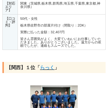
【対応
関東（茨城県,栃木県,群馬県,埼玉県,千葉県,東京都,神
エリ
奈川県）
ア】
【口コ
50代・女性
ミ・評
判】
栃木県佐野市の部屋片付け（間取り：2DK）
実際に払った金額：32,407円
皆さん雰囲気がよく、大変ていねいにお仕事していた
だきました。ありがとうございました。遠方からの依
頼でしたが、連絡もスムーズでした。
【関西】１位「
らっく
」