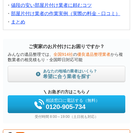
値段の安い部屋片付け業者に頼むコツ
部屋片付け業者の作業実例（実際の料金・口コミ）
まとめ
ご実家のお片付けにお困りですか？
みんなの遺品整理では、
全国914社
の
優良遺品整理業者
から複
数業者の相見積もり・全国即日対応可能
あなたの地域の業者はいくら？
希望に合う業者を探す
お急ぎの方はこちら
相談窓口に電話する（無料）
0120-905-734
受付時間 8:00～19:00（土日祝も対応）