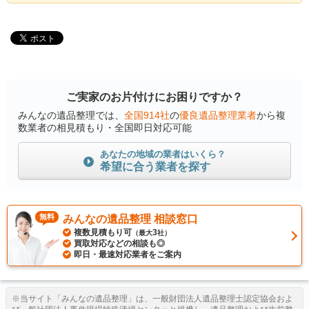
ご実家のお片付けにお困りですか？
みんなの遺品整理では、
全国914社
の
優良遺品整理業者
から複
数業者の相見積もり・全国即日対応可能
あなたの地域の業者はいくら？
希望に合う業者を探す
無料
みんなの遺品整理 相談窓口
複数見積もり可
3
（最大
社）
買取対応などの相談も◎
即日・最速対応業者をご案内
※当サイト「みんなの遺品整理」は、一般財団法人遺品整理士認定協会およ