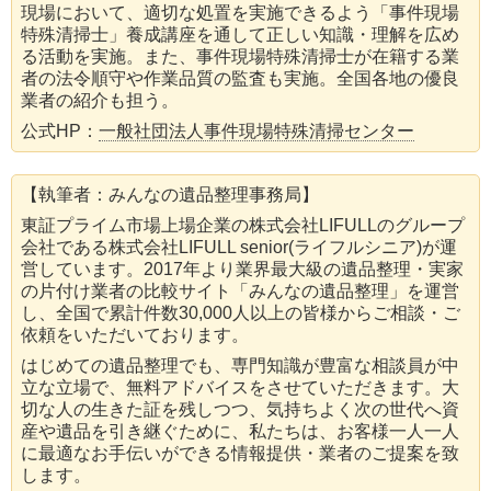
現場において、適切な処置を実施できるよう「事件現場
特殊清掃士」養成講座を通して正しい知識・理解を広め
る活動を実施。また、事件現場特殊清掃士が在籍する業
者の法令順守や作業品質の監査も実施。全国各地の優良
業者の紹介も担う。
公式HP：
一般社団法人事件現場特殊清掃センター
【執筆者：みんなの遺品整理事務局】
東証プライム市場上場企業の株式会社LIFULLのグループ
会社である株式会社LIFULL senior(ライフルシニア)が運
営しています。2017年より業界最大級の遺品整理・実家
の片付け業者の比較サイト「みんなの遺品整理」を運営
し、全国で累計件数30,000人以上の皆様からご相談・ご
依頼をいただいております。
はじめての遺品整理でも、専門知識が豊富な相談員が中
立な立場で、無料アドバイスをさせていただきます。大
切な人の生きた証を残しつつ、気持ちよく次の世代へ資
産や遺品を引き継ぐために、私たちは、お客様一人一人
に最適なお手伝いができる情報提供・業者のご提案を致
します。