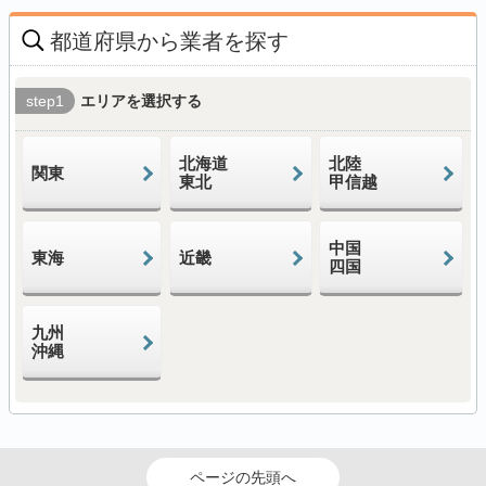
都道府県から業者を探す
step1
エリアを選択する
北海道
北陸
関東
東北
甲信越
中国
東海
近畿
四国
九州
沖縄
ページの先頭へ