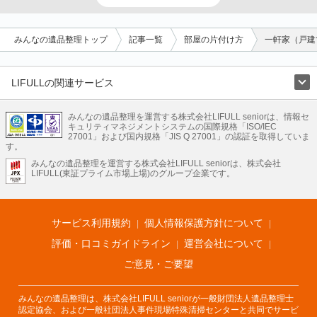
みんなの遺品整理トップ
記事一覧
部屋の片付け方
一軒家（戸建
LIFULLの関連サービス
LIFULLのサービス
みんなの遺品整理を運営する株式会社LIFULL seniorは、情報セ
不動産・住宅
引越し
老人ホーム
地方創生
ママの就労支援
キュリティマネジメントシステムの国際規格「ISO/IEC
不動産クラウドファンディング
遺品整理
老後の暮らし情報
27001」および国内規格「JIS Q 27001」の認証を取得していま
農業技術
す。
みんなの遺品整理を運営する株式会社LIFULL seniorは、株式会社
LIFULL HOME'Sのサービス
LIFULL(東証プライム市場上場)のグループ企業です。
不動産・住宅
マンション
一戸建て
注文住宅
リノベーション
不動産査定
マンション専門売却査定
不動産投資
アドバイザー
住まいの窓口
住宅ローン
住まいインデックス
プライスマップ
不動産アーカイブ
空き家バンク
家賃相場
不動産会社
まちむすび
サービス利用規約
個人情報保護方針について
不動産用語集
住まいのお役立ち情報
LIFULL HOME'S PRESS
DIY Mag
アプリ
不動産データ
不動産転職
評価・口コミガイドライン
運営会社について
ご意見・ご要望
みんなの遺品整理は、株式会社LIFULL seniorが一般財団法人遺品整理士
認定協会、および一般社団法人事件現場特殊清掃センターと共同でサービ