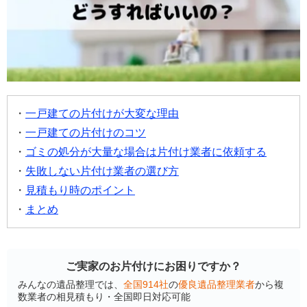
一戸建ての片付けが大変な理由
一戸建ての片付けのコツ
ゴミの処分が大量な場合は片付け業者に依頼する
失敗しない片付け業者の選び方
見積もり時のポイント
まとめ
ご実家のお片付けにお困りですか？
みんなの遺品整理では、
全国914社
の
優良遺品整理業者
から複
数業者の相見積もり・全国即日対応可能