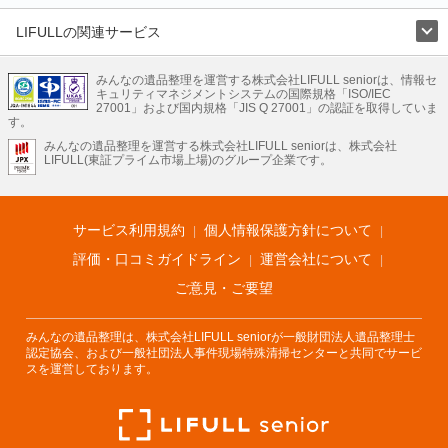
LIFULLの関連サービス
LIFULLのサービス
みんなの遺品整理を運営する株式会社LIFULL seniorは、情報セ
不動産・住宅
引越し
老人ホーム
地方創生
ママの就労支援
キュリティマネジメントシステムの国際規格「ISO/IEC
不動産クラウドファンディング
遺品整理
老後の暮らし情報
27001」および国内規格「JIS Q 27001」の認証を取得していま
農業技術
す。
みんなの遺品整理を運営する株式会社LIFULL seniorは、株式会社
LIFULL HOME'Sのサービス
LIFULL(東証プライム市場上場)のグループ企業です。
不動産・住宅
マンション
一戸建て
注文住宅
リノベーション
不動産査定
マンション専門売却査定
不動産投資
アドバイザー
住まいの窓口
住宅ローン
住まいインデックス
プライスマップ
不動産アーカイブ
空き家バンク
家賃相場
不動産会社
まちむすび
サービス利用規約
個人情報保護方針について
不動産用語集
住まいのお役立ち情報
LIFULL HOME'S PRESS
DIY Mag
アプリ
不動産データ
不動産転職
評価・口コミガイドライン
運営会社について
ご意見・ご要望
みんなの遺品整理は、株式会社LIFULL seniorが一般財団法人遺品整理士
認定協会、および一般社団法人事件現場特殊清掃センターと共同でサービ
スを運営しております。