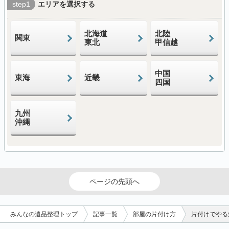
step1
エリアを選択する
北海道
北陸
関東
東北
甲信越
中国
東海
近畿
四国
九州
沖縄
ページの先頭へ
みんなの遺品整理トップ
記事一覧
部屋の片付け方
片付けでやる