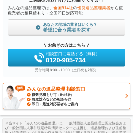
みんなの遺品整理では、
全国914社
の
優良遺品整理業者
から複
数業者の相見積もり・全国即日対応可能
あなたの地域の業者はいくら？
希望に合う業者を探す
お急ぎの方はこちら
相談窓口に電話する（無料）
0120-905-734
受付時間 8:00～19:00（土日祝も対応）
無料
みんなの遺品整理 相談窓口
複数見積もり可
3
（最大
社）
買取対応などの相談も◎
即日・最速対応業者をご案内
※当サイト「みんなの遺品整理」は、一般財団法人遺品整理士認定協会およ
び一般社団法人事件現場特殊清掃センターと提携し、遺品整理および生前整
理・特殊清掃・ゴミ屋敷や空き家の片付けに関する正しい知識と、優良業者