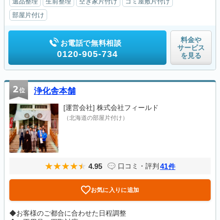
遺品整理
生前整理
空き家片付け
ゴミ屋敷片付け
部屋片付け
料金や
お電話で無料相談
サービス
0120-905-734
を見る
2
位
浄化舎本舗
[運営会社]
株式会社フィールド
（北海道の部屋片付け）
4.95
41
口コミ・評判
件
お気に入りに追加
◆お客様のご都合に合わせた日程調整