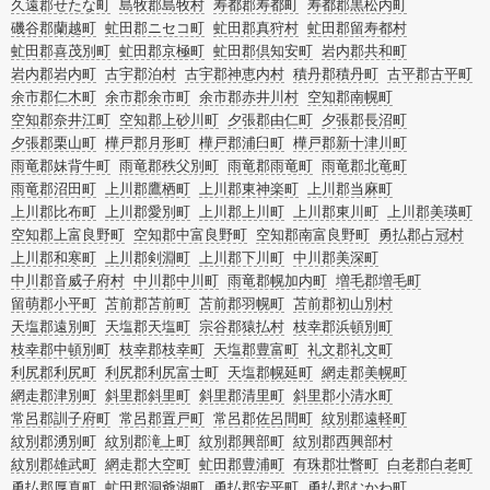
久遠郡せたな町
島牧郡島牧村
寿都郡寿都町
寿都郡黒松内町
磯谷郡蘭越町
虻田郡ニセコ町
虻田郡真狩村
虻田郡留寿都村
虻田郡喜茂別町
虻田郡京極町
虻田郡倶知安町
岩内郡共和町
岩内郡岩内町
古宇郡泊村
古宇郡神恵内村
積丹郡積丹町
古平郡古平町
余市郡仁木町
余市郡余市町
余市郡赤井川村
空知郡南幌町
空知郡奈井江町
空知郡上砂川町
夕張郡由仁町
夕張郡長沼町
夕張郡栗山町
樺戸郡月形町
樺戸郡浦臼町
樺戸郡新十津川町
雨竜郡妹背牛町
雨竜郡秩父別町
雨竜郡雨竜町
雨竜郡北竜町
雨竜郡沼田町
上川郡鷹栖町
上川郡東神楽町
上川郡当麻町
上川郡比布町
上川郡愛別町
上川郡上川町
上川郡東川町
上川郡美瑛町
空知郡上富良野町
空知郡中富良野町
空知郡南富良野町
勇払郡占冠村
上川郡和寒町
上川郡剣淵町
上川郡下川町
中川郡美深町
中川郡音威子府村
中川郡中川町
雨竜郡幌加内町
増毛郡増毛町
留萌郡小平町
苫前郡苫前町
苫前郡羽幌町
苫前郡初山別村
天塩郡遠別町
天塩郡天塩町
宗谷郡猿払村
枝幸郡浜頓別町
枝幸郡中頓別町
枝幸郡枝幸町
天塩郡豊富町
礼文郡礼文町
利尻郡利尻町
利尻郡利尻富士町
天塩郡幌延町
網走郡美幌町
網走郡津別町
斜里郡斜里町
斜里郡清里町
斜里郡小清水町
常呂郡訓子府町
常呂郡置戸町
常呂郡佐呂間町
紋別郡遠軽町
紋別郡湧別町
紋別郡滝上町
紋別郡興部町
紋別郡西興部村
紋別郡雄武町
網走郡大空町
虻田郡豊浦町
有珠郡壮瞥町
白老郡白老町
勇払郡厚真町
虻田郡洞爺湖町
勇払郡安平町
勇払郡むかわ町