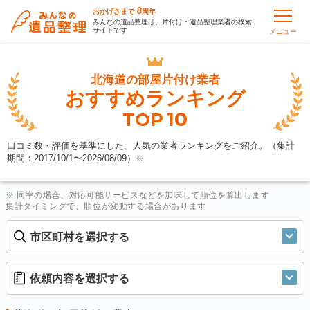
8
おかげさまで
周年
みんなの遺品整理は、片付け・遺品整理業者の検索
サイトです
メニュー
北海道の
部屋片付け業者
おすすめランキング
10
TOP
口コミ数・評価を基準にした、人気の業者ランキングをご紹介。（集計
期間：2017/10/1〜
2026/08/09
）
※
※ 同率の場合、対応可能サービスなどを加味して順位を算出します
集計タイミングで、順位が変動する場合があります
市区町村を選択する
依頼内容を選択する