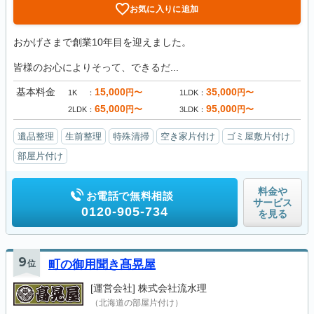
お気に入りに追加
おかげさまで創業10年目を迎えました。
皆様のお心によりそって、できるだ...
基本料金
15,000
35,000
円〜
円〜
1K
1LDK
65,000
95,000
円〜
円〜
2LDK
3LDK
遺品整理
生前整理
特殊清掃
空き家片付け
ゴミ屋敷片付け
部屋片付け
料金や
お電話で無料相談
サービス
0120-905-734
を見る
9
位
町の御用聞き髙晃屋
[運営会社]
株式会社流水理
（北海道の部屋片付け）