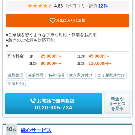
4.83
12
口コミ・評判
件
お気に入りに追加
●ご家族を想うような丁寧な対応・作業をお約束
●急ぎのご依頼も対応可能
●...
基本料金
25,000
45,000
円〜
円〜
1K
1LDK
80,000
110,000
円〜
円〜
2LDK
3LDK
遺品整理
生前整理
特殊清掃
空き家片付け
ゴミ屋敷片付け
部屋片付け
料金や
お電話で無料相談
サービス
0120-905-734
を見る
10
位
縁心サービス