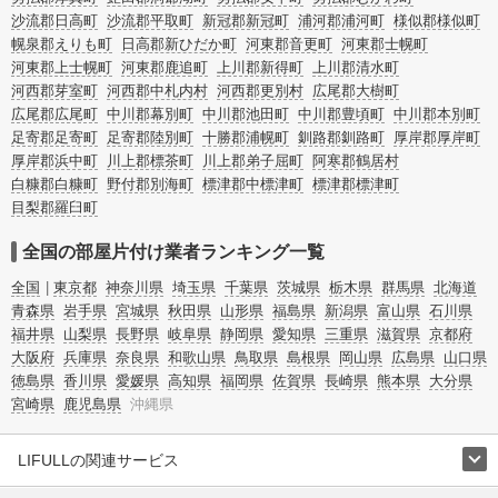
沙流郡日高町
沙流郡平取町
新冠郡新冠町
浦河郡浦河町
様似郡様似町
幌泉郡えりも町
日高郡新ひだか町
河東郡音更町
河東郡士幌町
河東郡上士幌町
河東郡鹿追町
上川郡新得町
上川郡清水町
河西郡芽室町
河西郡中札内村
河西郡更別村
広尾郡大樹町
広尾郡広尾町
中川郡幕別町
中川郡池田町
中川郡豊頃町
中川郡本別町
足寄郡足寄町
足寄郡陸別町
十勝郡浦幌町
釧路郡釧路町
厚岸郡厚岸町
厚岸郡浜中町
川上郡標茶町
川上郡弟子屈町
阿寒郡鶴居村
白糠郡白糠町
野付郡別海町
標津郡中標津町
標津郡標津町
目梨郡羅臼町
全国の部屋片付け業者ランキング一覧
全国
東京都
神奈川県
埼玉県
千葉県
茨城県
栃木県
群馬県
北海道
青森県
岩手県
宮城県
秋田県
山形県
福島県
新潟県
富山県
石川県
福井県
山梨県
長野県
岐阜県
静岡県
愛知県
三重県
滋賀県
京都府
大阪府
兵庫県
奈良県
和歌山県
鳥取県
島根県
岡山県
広島県
山口県
徳島県
香川県
愛媛県
高知県
福岡県
佐賀県
長崎県
熊本県
大分県
宮崎県
鹿児島県
沖縄県
LIFULLの関連サービス
LIFULLのサービス