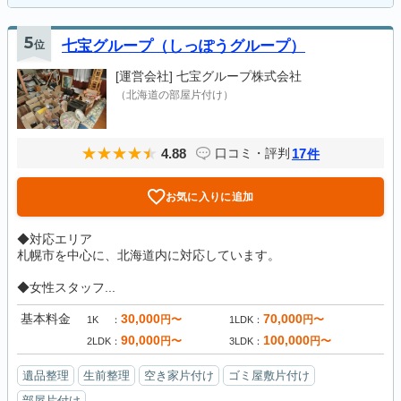
5
位
七宝グループ（しっぽうグループ）
[運営会社]
七宝グループ株式会社
（北海道の部屋片付け）
4.88
17
口コミ・評判
件
お気に入りに追加
◆対応エリア
札幌市を中心に、北海道内に対応しています。
◆女性スタッフ...
基本料金
30,000
70,000
円〜
円〜
1K
1LDK
90,000
100,000
円〜
円〜
2LDK
3LDK
遺品整理
生前整理
空き家片付け
ゴミ屋敷片付け
部屋片付け