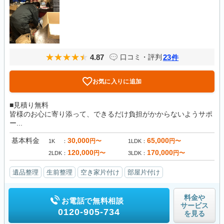
4.87
23
口コミ・評判
件
お気に入りに追加
■見積り無料
皆様のお心に寄り添って、できるだけ負担がかからないようサポ
ー...
基本料金
30,000
65,000
円〜
円〜
1K
1LDK
120,000
170,000
円〜
円〜
2LDK
3LDK
遺品整理
生前整理
空き家片付け
部屋片付け
料金や
お電話で無料相談
サービス
0120-905-734
を見る