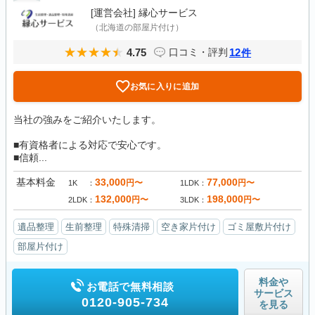
[運営会社]
縁心サービス
（北海道の部屋片付け）
4.75
12
口コミ・評判
件
お気に入りに追加
当社の強みをご紹介いたします。
■有資格者による対応で安心です。
■信頼...
基本料金
33,000
77,000
円〜
円〜
1K
1LDK
132,000
198,000
円〜
円〜
2LDK
3LDK
遺品整理
生前整理
特殊清掃
空き家片付け
ゴミ屋敷片付け
部屋片付け
料金や
お電話で無料相談
サービス
0120-905-734
を見る