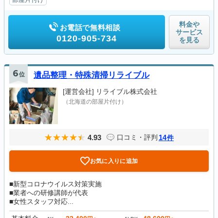
料金や
お電話で無料相談
サービス
0120-905-734
を見る
6
位
遺品整理・特殊清掃リライブル
[運営会社]
リライブル株式会社
（北海道の部屋片付け）
4.93
14
口コミ・評判
件
お気に入りに追加
■新型コロナウイルス対策実施
■業者への研修講師が代表
■女性スタッフ対応...