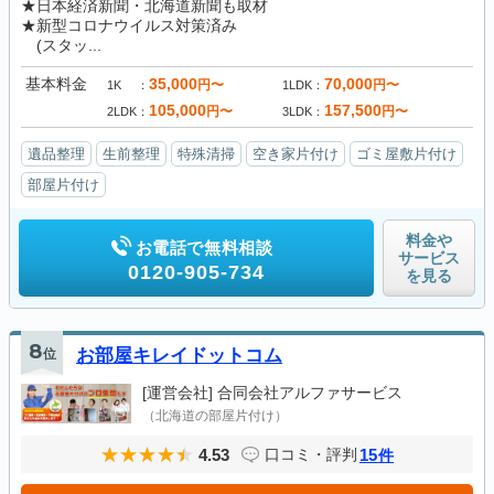
★日本経済新聞・北海道新聞も取材
★新型コロナウイルス対策済み
(スタッ...
基本料金
35,000
70,000
円〜
円〜
1K
1LDK
105,000
157,500
円〜
円〜
2LDK
3LDK
遺品整理
生前整理
特殊清掃
空き家片付け
ゴミ屋敷片付け
部屋片付け
料金や
お電話で無料相談
サービス
0120-905-734
を見る
8
位
お部屋キレイドットコム
[運営会社]
合同会社アルファサービス
（北海道の部屋片付け）
4.53
15
口コミ・評判
件