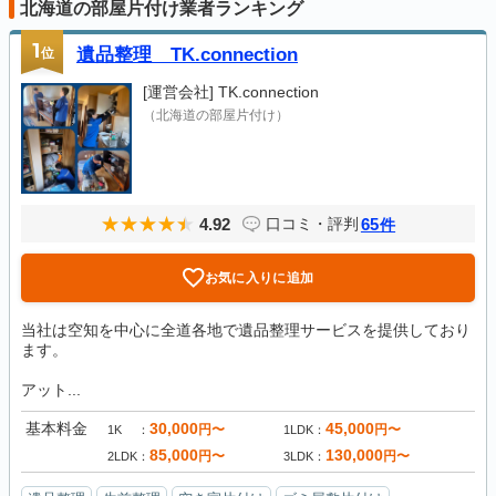
北海道の部屋片付け業者ランキング
1
位
遺品整理 TK.connection
[運営会社]
TK.connection
（北海道の部屋片付け）
4.92
65
口コミ・評判
件
お気に入りに追加
当社は空知を中心に全道各地で遺品整理サービスを提供しており
ます。
アット...
基本料金
30,000
45,000
円〜
円〜
1K
1LDK
85,000
130,000
円〜
円〜
2LDK
3LDK