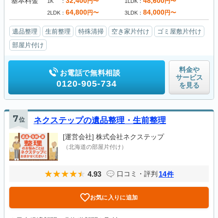
基本料金
32,400
48,600
円〜
円〜
1K
1LDK
64,800
84,000
円〜
円〜
2LDK
3LDK
遺品整理
生前整理
特殊清掃
空き家片付け
ゴミ屋敷片付け
部屋片付け
料金や
お電話で無料相談
サービス
0120-905-734
を見る
7
位
ネクステップの遺品整理・生前整理
[運営会社]
株式会社ネクステップ
（北海道の部屋片付け）
4.93
14
口コミ・評判
件
お気に入りに追加