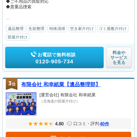
◆ご不用品の買取対応
◆貴重品捜索
...
遺品整理
生前整理
特殊清掃
空き家片付け
ゴミ屋敷片付け
部屋片付け
料金や
お電話で無料相談
サービス
0120-905-734
を見る
3
位
有限会社 和幸紙業【遺品整理部】
[運営会社]
有限会社 和幸紙業
（北海道の部屋片付け）
4.80
40
口コミ・評判
件