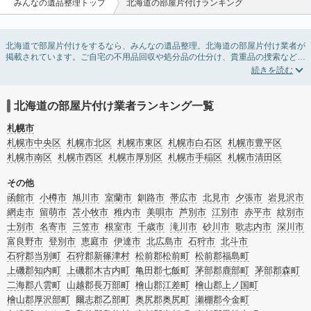
みんなの遺品整理トップ
北海道の部屋片付けランキング
北海道で部屋片付けをするなら、みんなの遺品整理。北海道の部屋片付け業者が
掲載されています。ご自宅の不用品回収や処分品の仕分け、貴重品の捜索などの
依頼ができます。北海道の部屋片付けの料金相場情報だけで業者を決められない
場合は、不用品の買取、ハウスクリーニング、女性スタッフ対応など、希望のオ
プションサービスで絞り込み条件を利用し検索してみましょう。部屋片付けはい
つか着手しようと思っていると、ついつい後回しになってしまいますが、不用品
北海道の部屋片付け業者ランキング一覧
だと思っていたものに思わぬ買取額が付いていることもあります。
ご自分で無理なくできる片付け方法やご実家の片付けノウハウもお届けしていま
札幌市
すので、ぜひあわせてご覧ください。
札幌市中央区
札幌市北区
札幌市東区
札幌市白石区
札幌市豊平区
札幌市南区
札幌市西区
札幌市厚別区
札幌市手稲区
札幌市清田区
その他
函館市
小樽市
旭川市
室蘭市
釧路市
帯広市
北見市
夕張市
岩見沢市
網走市
留萌市
苫小牧市
稚内市
美唄市
芦別市
江別市
赤平市
紋別市
士別市
名寄市
三笠市
根室市
千歳市
滝川市
砂川市
歌志内市
深川市
富良野市
登別市
恵庭市
伊達市
北広島市
石狩市
北斗市
石狩郡当別町
石狩郡新篠津村
松前郡松前町
松前郡福島町
上磯郡知内町
上磯郡木古内町
亀田郡七飯町
茅部郡鹿部町
茅部郡森町
二海郡八雲町
山越郡長万部町
檜山郡江差町
檜山郡上ノ国町
檜山郡厚沢部町
爾志郡乙部町
奥尻郡奥尻町
瀬棚郡今金町