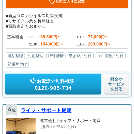
お気に入りに追加
■新型コロナウイルス対策実施
■リサイクル業を長年経営
■買取査定もおまか...
基本料金
38,500
77,000
円〜
円〜
1K
1LDK
154,000
209,000
円〜
円〜
2LDK
3LDK
遺品整理
生前整理
特殊清掃
空き家片付け
ゴミ屋敷片付け
部屋片付け
料金や
お電話で無料相談
サービス
0120-905-734
を見る
4
位
ライフ・サポート尾﨑
[運営会社]
ライフ・サポート尾﨑
（北海道の部屋片付け）