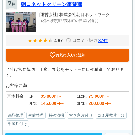
7
位
朝日ネットクリーン事業部
[運営会社]
株式会社朝日ネットワーク
（栃木県芳賀郡茂木町の部屋片付け）
4.97
37
口コミ・評判
件
お気に入りに追加
当社は常に親切、丁寧、笑顔をモットーに日夜精進しておりま
す。
お客様に満...
基本料金
35,000
75,000
円〜
円〜
1K
1LDK
145,000
200,000
円〜
円〜
2LDK
3LDK
遺品整理
生前整理
特殊清掃
空き家片付け
ゴミ屋敷片付け
部屋片付け