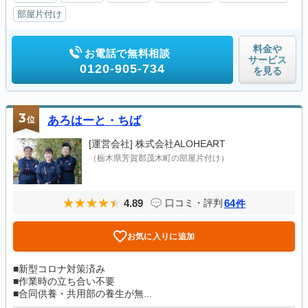
部屋片付け
料金や
お電話で無料相談
サービス
0120-905-734
を見る
3
位
あろはーと・ちば
[運営会社]
株式会社ALOHEART
（栃木県芳賀郡茂木町の部屋片付け）
4.89
64
口コミ・評判
件
お気に入りに追加
■新型コロナ対策済み
■作業時の立ち合い不要
■合同供養・共用部の養生が無...