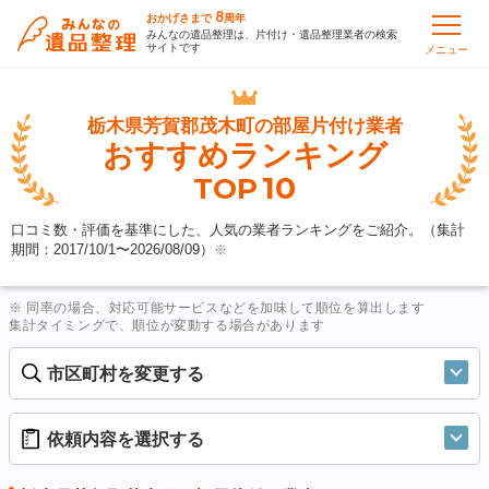
8
おかげさまで
周年
みんなの遺品整理は、片付け・遺品整理業者の検索
サイトです
メニュー
栃木県芳賀郡茂木町の
部屋片付け業者
おすすめランキング
10
TOP
口コミ数・評価を基準にした、人気の業者ランキングをご紹介。（集計
期間：2017/10/1〜
2026/08/09
）
※
※ 同率の場合、対応可能サービスなどを加味して順位を算出します
集計タイミングで、順位が変動する場合があります
市区町村を変更する
依頼内容を選択する