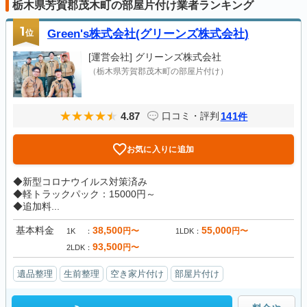
栃木県芳賀郡茂木町の部屋片付け業者ランキング
1
位
Green's株式会社(グリーンズ株式会社)
[運営会社]
グリーンズ株式会社
（栃木県芳賀郡茂木町の部屋片付け）
4.87
141
口コミ・評判
件
お気に入りに追加
◆新型コロナウイルス対策済み
◆軽トラックパック：15000円～
◆追加料...
基本料金
38,500
55,000
円〜
円〜
1K
1LDK
93,500
円〜
2LDK
遺品整理
生前整理
空き家片付け
部屋片付け