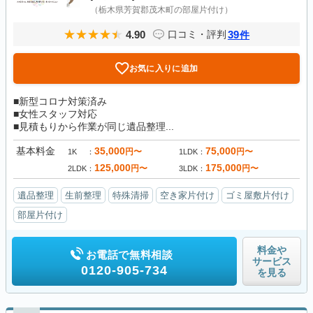
（栃木県芳賀郡茂木町の部屋片付け）
4.90
39
口コミ・評判
件
お気に入りに追加
■新型コロナ対策済み
■女性スタッフ対応
■見積もりから作業が同じ遺品整理...
基本料金
35,000
75,000
円〜
円〜
1K
1LDK
125,000
175,000
円〜
円〜
2LDK
3LDK
遺品整理
生前整理
特殊清掃
空き家片付け
ゴミ屋敷片付け
部屋片付け
料金や
お電話で無料相談
サービス
0120-905-734
を見る