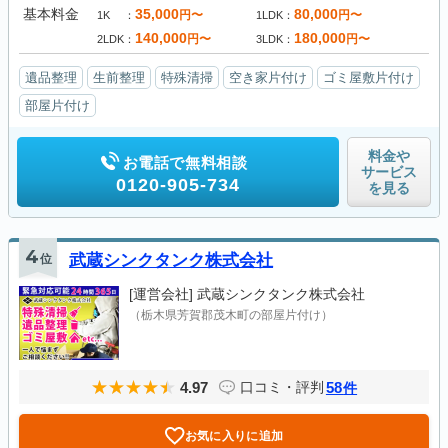
基本料金
35,000
80,000
円〜
円〜
1K
1LDK
140,000
180,000
円〜
円〜
2LDK
3LDK
遺品整理
生前整理
特殊清掃
空き家片付け
ゴミ屋敷片付け
部屋片付け
料金や
お電話で無料相談
サービス
0120-905-734
を見る
4
位
武蔵シンクタンク株式会社
[運営会社]
武蔵シンクタンク株式会社
（栃木県芳賀郡茂木町の部屋片付け）
4.97
58
口コミ・評判
件
お気に入りに追加