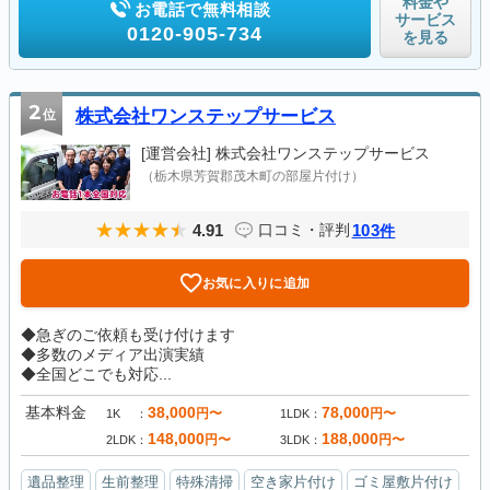
料金や
お電話で無料相談
サービス
0120-905-734
を見る
2
位
株式会社ワンステップサービス
[運営会社]
株式会社ワンステップサービス
（栃木県芳賀郡茂木町の部屋片付け）
4.91
103
口コミ・評判
件
お気に入りに追加
◆急ぎのご依頼も受け付けます
◆多数のメディア出演実績
◆全国どこでも対応...
基本料金
38,000
78,000
円〜
円〜
1K
1LDK
148,000
188,000
円〜
円〜
2LDK
3LDK
遺品整理
生前整理
特殊清掃
空き家片付け
ゴミ屋敷片付け