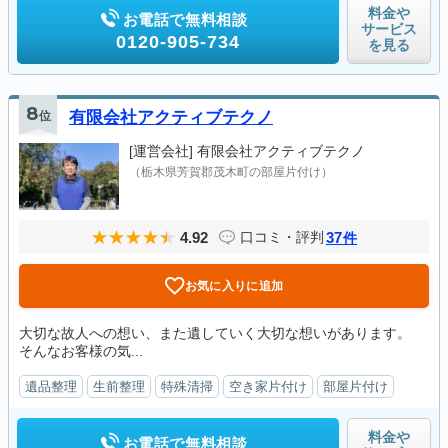
料金や
お電話で無料相談
サービス
0120-905-734
を見る
8
位
有限会社アクティブテクノ
[運営会社]
有限会社アクティブテクノ
（栃木県芳賀郡茂木町の部屋片付け）
4.92
37
口コミ・評判
件
お気に入りに追加
大切な故人への想い、また遺していく大切な想いがあります。
そんなお客様の気...
遺品整理
生前整理
特殊清掃
空き家片付け
部屋片付け
料金や
お電話で無料相談