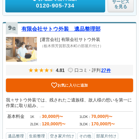
サービス
0120-905-734
を見る
9
位
有限会社サトウ外装 遺品整理部
[運営会社]
有限会社サトウ外装
（栃木県芳賀郡茂木町の部屋片付け）
4.81
27
口コミ・評判
件
お気に入りに追加
我々サトウ外装では、残されたご遺族様、故人様の想いを第一に
作業に取り組み、...
基本料金
30,000
70,000
円〜
円〜
1K
1LDK
120,000
170,000
円〜
円〜
2LDK
3LDK
遺品整理
生前整理
空き家片付け
その他
部屋片付け