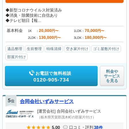
◆新型コロナウイルス対策済み
◆消臭・除菌技術に自信あり
◆テレビ朝日【報...
基本料金
20,000
70,000
円〜
円〜
1K
1LDK
130,000
180,000
円〜
円〜
2LDK
3LDK
遺品整理
生前整理
特殊清掃
空き家片付け
ゴミ屋敷片付け
部屋片付け
料金や
お電話で無料相談
サービス
0120-905-734
を見る
5
位
合同会社いずみサービス
[運営会社]
合同会社いずみサービス
（栃木県芳賀郡茂木町の部屋片付け）
5.00
38
口コミ・評判
件