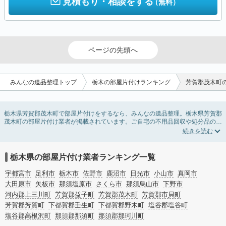
見積もり・相談をする
（無料）
ページの先頭へ
みんなの遺品整理トップ
栃木の部屋片付けランキング
芳賀郡茂木町
栃木県芳賀郡茂木町で部屋片付けをするなら、みんなの遺品整理。栃木県芳賀郡
茂木町の部屋片付け業者が掲載されています。ご自宅の不用品回収や処分品の仕
分け、貴重品の捜索などの依頼ができます。栃木県芳賀郡茂木町の部屋片付けの
料金相場情報だけで業者を決められない場合は、不用品の買取、ハウスクリーニ
ング、女性スタッフ対応など、希望のオプションサービスで絞り込み条件を利用
し検索してみましょう。部屋片付けはいつか着手しようと思っていると、ついつ
栃木県の部屋片付け業者ランキング一覧
い後回しになってしまいますが、不用品だと思っていたものに思わぬ買取額が付
いていることもあります。
宇都宮市
足利市
栃木市
佐野市
鹿沼市
日光市
小山市
真岡市
ご自分で無理なくできる片付け方法やご実家の片付けノウハウもお届けしていま
大田原市
矢板市
那須塩原市
さくら市
那須烏山市
下野市
すので、ぜひあわせてご覧ください。
河内郡上三川町
芳賀郡益子町
芳賀郡茂木町
芳賀郡市貝町
芳賀郡芳賀町
下都賀郡壬生町
下都賀郡野木町
塩谷郡塩谷町
塩谷郡高根沢町
那須郡那須町
那須郡那珂川町