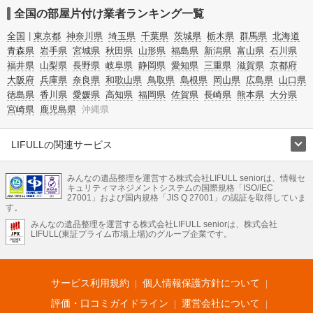
全国の部屋片付け業者ランキング一覧
全国
東京都
神奈川県
埼玉県
千葉県
茨城県
栃木県
群馬県
北海道
青森県
岩手県
宮城県
秋田県
山形県
福島県
新潟県
富山県
石川県
福井県
山梨県
長野県
岐阜県
静岡県
愛知県
三重県
滋賀県
京都府
大阪府
兵庫県
奈良県
和歌山県
鳥取県
島根県
岡山県
広島県
山口県
徳島県
香川県
愛媛県
高知県
福岡県
佐賀県
長崎県
熊本県
大分県
宮崎県
鹿児島県
沖縄県
LIFULLの関連サービス
LIFULLのサービス
みんなの遺品整理を運営する株式会社LIFULL seniorは、情報セ
不動産・住宅
引越し
老人ホーム
地方創生
ママの就労支援
キュリティマネジメントシステムの国際規格「ISO/IEC
不動産クラウドファンディング
遺品整理
老後の暮らし情報
27001」および国内規格「JIS Q 27001」の認証を取得していま
農業技術
す。
みんなの遺品整理を運営する株式会社LIFULL seniorは、株式会社
LIFULL HOME'Sのサービス
LIFULL(東証プライム市場上場)のグループ企業です。
不動産・住宅
マンション
一戸建て
注文住宅
リノベーション
不動産査定
マンション専門売却査定
不動産投資
アドバイザー
住まいの窓口
住宅ローン
住まいインデックス
プライスマップ
不動産アーカイブ
空き家バンク
家賃相場
不動産会社
まちむすび
サービス利用規約
個人情報保護方針について
不動産用語集
住まいのお役立ち情報
LIFULL HOME'S PRESS
DIY Mag
アプリ
不動産データ
不動産転職
評価・口コミガイドライン
運営会社について