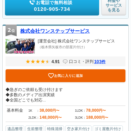
料金や
お電話で無料相談
サービス
0120-905-734
を見る
2
位
株式会社ワンステップサービス
[運営会社]
株式会社ワンステップサービス
（栃木県矢板市の部屋片付け）
4.91
103
口コミ・評判
件
お気に入りに追加
◆急ぎのご依頼も受け付けます
◆多数のメディア出演実績
◆全国どこでも対応...
基本料金
38,000
78,000
円〜
円〜
1K
1LDK
148,000
188,000
円〜
円〜
2LDK
3LDK
遺品整理
生前整理
特殊清掃
空き家片付け
ゴミ屋敷片付け