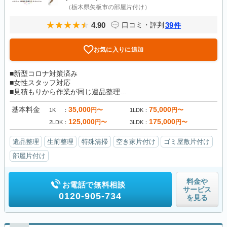
（栃木県矢板市の部屋片付け）
4.90
39
口コミ・評判
件
お気に入りに追加
■新型コロナ対策済み
■女性スタッフ対応
■見積もりから作業が同じ遺品整理...
基本料金
35,000
75,000
円〜
円〜
1K
1LDK
125,000
175,000
円〜
円〜
2LDK
3LDK
遺品整理
生前整理
特殊清掃
空き家片付け
ゴミ屋敷片付け
部屋片付け
料金や
お電話で無料相談
サービス
0120-905-734
を見る