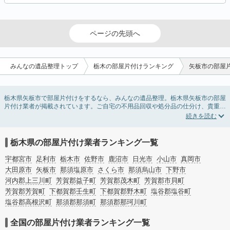
ページの先頭へ
みんなの遺品整理トップ
栃木の部屋片付けランキング
矢板市の部屋
栃木県矢板市で部屋片付けをするなら、みんなの遺品整理。栃木県矢板市の部屋
片付け業者が掲載されています。ご自宅の不用品回収や処分品の仕分け、貴重品
の捜索などの依頼ができます。栃木県矢板市の部屋片付けの料金相場情報だけで
業者を決められない場合は、不用品の買取、ハウスクリーニング、女性スタッフ
対応など、希望のオプションサービスで絞り込み条件を利用し検索してみましょ
う。部屋片付けはいつか着手しようと思っていると、ついつい後回しになってし
栃木県の部屋片付け業者ランキング一覧
まいますが、不用品だと思っていたものに思わぬ買取額が付いていることもあり
ます。
宇都宮市
足利市
栃木市
佐野市
鹿沼市
日光市
小山市
真岡市
ご自分で無理なくできる片付け方法やご実家の片付けノウハウもお届けしていま
大田原市
矢板市
那須塩原市
さくら市
那須烏山市
下野市
すので、ぜひあわせてご覧ください。
河内郡上三川町
芳賀郡益子町
芳賀郡茂木町
芳賀郡市貝町
芳賀郡芳賀町
下都賀郡壬生町
下都賀郡野木町
塩谷郡塩谷町
塩谷郡高根沢町
那須郡那須町
那須郡那珂川町
全国の部屋片付け業者ランキング一覧