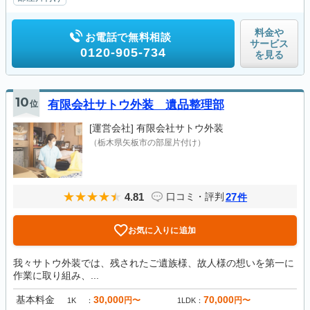
料金や
お電話で無料相談
サービス
0120-905-734
を見る
10
位
有限会社サトウ外装 遺品整理部
[運営会社]
有限会社サトウ外装
（栃木県矢板市の部屋片付け）
4.81
27
口コミ・評判
件
お気に入りに追加
我々サトウ外装では、残されたご遺族様、故人様の想いを第一に
作業に取り組み、...
基本料金
30,000
70,000
円〜
円〜
1K
1LDK