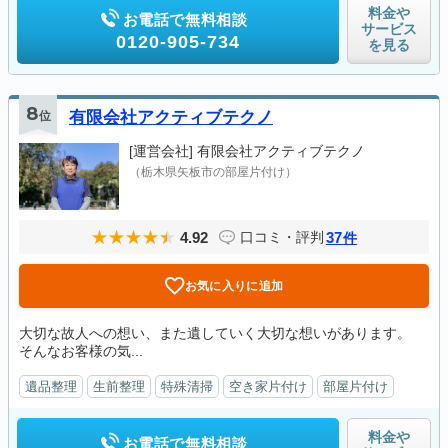
料金や
お電話で無料相談
サービス
0120-905-734
を見る
8
位
有限会社アクティブテクノ
[運営会社]
有限会社アクティブテクノ
（栃木県矢板市の部屋片付け）
4.92
37
口コミ・評判
件
お気に入りに追加
大切な故人への想い、また遺していく大切な想いがあります。
そんなお客様の気...
遺品整理
生前整理
特殊清掃
空き家片付け
部屋片付け
料金や
お電話で無料相談