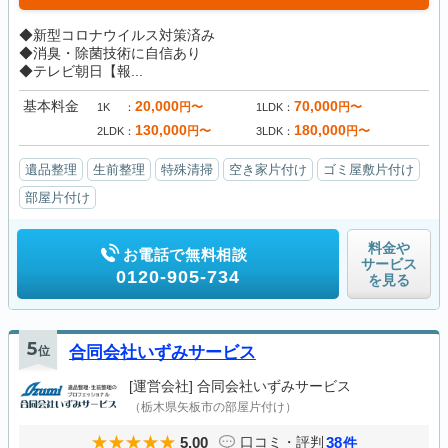
◆新型コロナウイルス対策済み
◆消臭・除菌技術に自信あり
◆テレビ朝日【報...
基本料金
20,000
70,000
円〜
円〜
1K
1LDK
130,000
180,000
円〜
円〜
2LDK
3LDK
遺品整理
生前整理
特殊清掃
空き家片付け
ゴミ屋敷片付け
部屋片付け
料金や
お電話で無料相談
サービス
0120-905-734
を見る
5
位
合同会社いずみサービス
[運営会社]
合同会社いずみサービス
（栃木県矢板市の部屋片付け）
5.00
38
口コミ・評判
件