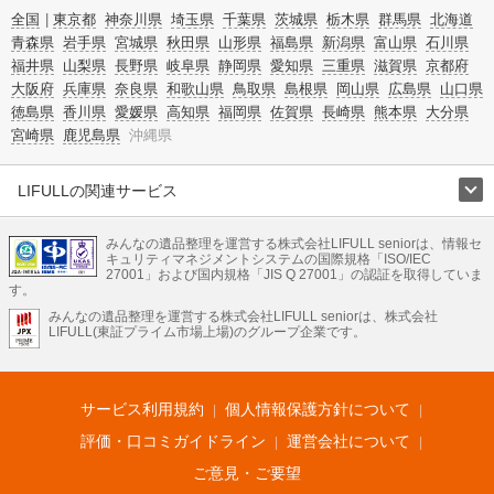
全国
東京都
神奈川県
埼玉県
千葉県
茨城県
栃木県
群馬県
北海道
青森県
岩手県
宮城県
秋田県
山形県
福島県
新潟県
富山県
石川県
福井県
山梨県
長野県
岐阜県
静岡県
愛知県
三重県
滋賀県
京都府
大阪府
兵庫県
奈良県
和歌山県
鳥取県
島根県
岡山県
広島県
山口県
徳島県
香川県
愛媛県
高知県
福岡県
佐賀県
長崎県
熊本県
大分県
宮崎県
鹿児島県
沖縄県
LIFULLの関連サービス
LIFULLのサービス
みんなの遺品整理を運営する株式会社LIFULL seniorは、情報セ
不動産・住宅
引越し
老人ホーム
地方創生
ママの就労支援
キュリティマネジメントシステムの国際規格「ISO/IEC
不動産クラウドファンディング
遺品整理
老後の暮らし情報
27001」および国内規格「JIS Q 27001」の認証を取得していま
農業技術
す。
みんなの遺品整理を運営する株式会社LIFULL seniorは、株式会社
LIFULL HOME'Sのサービス
LIFULL(東証プライム市場上場)のグループ企業です。
不動産・住宅
マンション
一戸建て
注文住宅
リノベーション
不動産査定
マンション専門売却査定
不動産投資
アドバイザー
住まいの窓口
住宅ローン
住まいインデックス
プライスマップ
不動産アーカイブ
空き家バンク
家賃相場
不動産会社
まちむすび
サービス利用規約
個人情報保護方針について
不動産用語集
住まいのお役立ち情報
LIFULL HOME'S PRESS
DIY Mag
アプリ
不動産データ
不動産転職
評価・口コミガイドライン
運営会社について
ご意見・ご要望