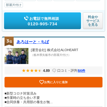
部屋片付け
料金や
お電話で無料相談
サービス
0120-905-734
を見る
3
位
あろはーと・ちば
[運営会社]
株式会社ALOHEART
（栃木県矢板市の部屋片付け）
4.89
64
口コミ・評判
件
お気に入りに追加
■新型コロナ対策済み
■作業時の立ち合い不要
■合同供養・共用部の養生が無...