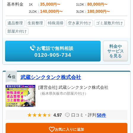
基本料金
35,000
80,000
円〜
円〜
1K
1LDK
140,000
180,000
円〜
円〜
2LDK
3LDK
遺品整理
生前整理
特殊清掃
空き家片付け
ゴミ屋敷片付け
部屋片付け
料金や
お電話で無料相談
サービス
0120-905-734
を見る
4
位
武蔵シンクタンク株式会社
[運営会社]
武蔵シンクタンク株式会社
（栃木県矢板市の部屋片付け）
4.97
58
口コミ・評判
件
お気に入りに追加