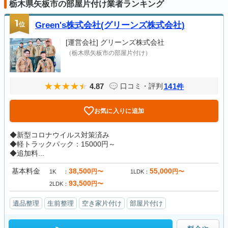
栃木県矢板市の部屋片付け業者ランキング
1
位
Green's株式会社(グリーンズ株式会社)
[運営会社]
グリーンズ株式会社
（栃木県矢板市の部屋片付け）
4.87
141
口コミ・評判
件
お気に入りに追加
◆新型コロナウイルス対策済み
◆軽トラックパック：15000円～
◆追加料...
基本料金
38,500
55,000
円〜
円〜
1K
1LDK
93,500
円〜
2LDK
遺品整理
生前整理
空き家片付け
部屋片付け