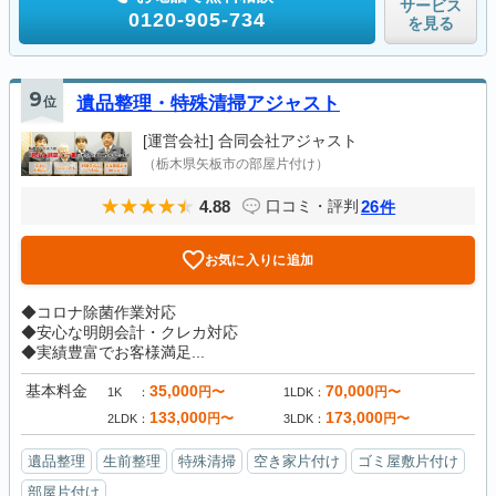
サービス
0120-905-734
を見る
9
位
遺品整理・特殊清掃アジャスト
[運営会社]
合同会社アジャスト
（栃木県矢板市の部屋片付け）
4.88
26
口コミ・評判
件
お気に入りに追加
◆コロナ除菌作業対応
◆安心な明朗会計・クレカ対応
◆実績豊富でお客様満足...
基本料金
35,000
70,000
円〜
円〜
1K
1LDK
133,000
173,000
円〜
円〜
2LDK
3LDK
遺品整理
生前整理
特殊清掃
空き家片付け
ゴミ屋敷片付け
部屋片付け