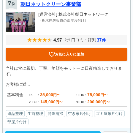
7
位
朝日ネットクリーン事業部
[運営会社]
株式会社朝日ネットワーク
（栃木県矢板市の部屋片付け）
4.97
37
口コミ・評判
件
お気に入りに追加
当社は常に親切、丁寧、笑顔をモットーに日夜精進しておりま
す。
お客様に満...
基本料金
35,000
75,000
円〜
円〜
1K
1LDK
145,000
200,000
円〜
円〜
2LDK
3LDK
遺品整理
生前整理
特殊清掃
空き家片付け
ゴミ屋敷片付け
部屋片付け