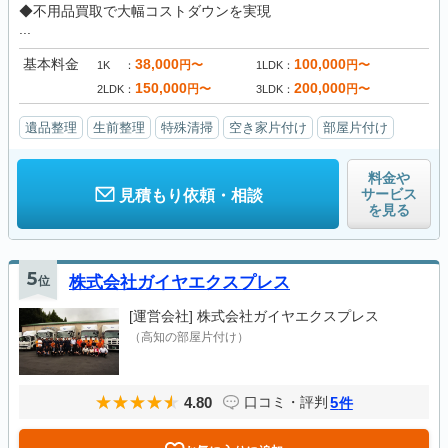
◆不用品買取で大幅コストダウンを実現
...
基本料金
38,000
100,000
円〜
円〜
1K
1LDK
150,000
200,000
円〜
円〜
2LDK
3LDK
遺品整理
生前整理
特殊清掃
空き家片付け
部屋片付け
料金や
サービス
見積もり依頼・相談
を見る
5
位
株式会社ガイヤエクスプレス
[運営会社]
株式会社ガイヤエクスプレス
（高知の部屋片付け）
4.80
5
口コミ・評判
件