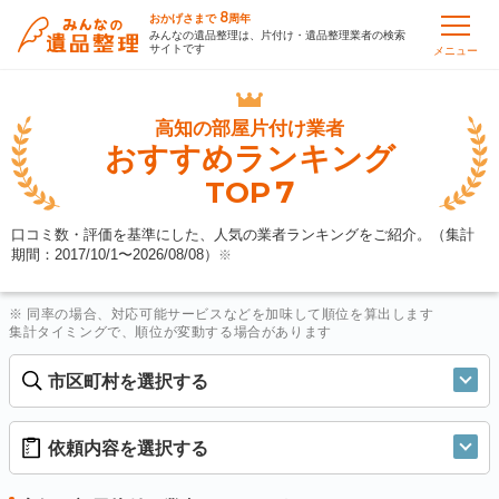
8
おかげさまで
周年
みんなの遺品整理は、片付け・遺品整理業者の検索
サイトです
メニュー
高知の
部屋片付け業者
おすすめランキング
7
TOP
口コミ数・評価を基準にした、人気の業者ランキングをご紹介。（集計
期間：2017/10/1〜
2026/08/08
）
※
※ 同率の場合、対応可能サービスなどを加味して順位を算出します
集計タイミングで、順位が変動する場合があります
市区町村を選択する
依頼内容を選択する