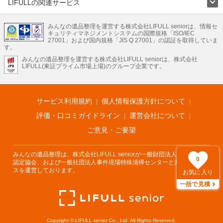
LIFULLの関連サービス
LIFULLのサービス
みんなの遺品整理を運営する株式会社LIFULL seniorは、情報セ
不動産・住宅
引越し
老人ホーム
地方創生
ママの就労支援
キュリティマネジメントシステムの国際規格「ISO/IEC
不動産クラウドファンディング
遺品整理
老後の暮らし情報
27001」および国内規格「JIS Q 27001」の認証を取得していま
農業技術
す。
みんなの遺品整理を運営する株式会社LIFULL seniorは、株式会社
LIFULL HOME'Sのサービス
LIFULL(東証プライム市場上場)のグループ企業です。
不動産・住宅
マンション
一戸建て
注文住宅
リノベーション
不動産査定
マンション専門売却査定
不動産投資
アドバイザー
住まいの窓口
住宅ローン
住まいインデックス
プライスマップ
不動産アーカイブ
空き家バンク
家賃相場
不動産会社
まちむすび
サービス利用規約
個人情報保護方針について
不動産用語集
住まいのお役立ち情報
LIFULL HOME'S PRESS
DIY Mag
アプリ
不動産データ
不動産転職
評価・口コミガイドライン
運営会社について
ご意見・ご要望
みんなの遺品整理は、株式会社LIFULL seniorが一般財団法人遺品整理士
0
認定協会、および一般社団法人事件現場特殊清掃センターと共同でサービ
スを運営しております。
お気に入り
一括で見積
Copyright © LIFULL senior Co., Ltd. All Rights Reserved.