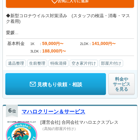
お気に入りに追加
◆新型コロナウイルス対策済み (スタッフの検温・消毒・マス
ク着用)
愛媛...
基本料金
59,000
141,000
円〜
円〜
1K
2LDK
188,000
円〜
3LDK
遺品整理
生前整理
特殊清掃
空き家片付け
部屋片付け
料金や
サービス
見積もり依頼・相談
を見る
6
位
マハロクリーン＆サービス
[運営会社]
合同会社マハロエクスプレス
（高知の部屋片付け）