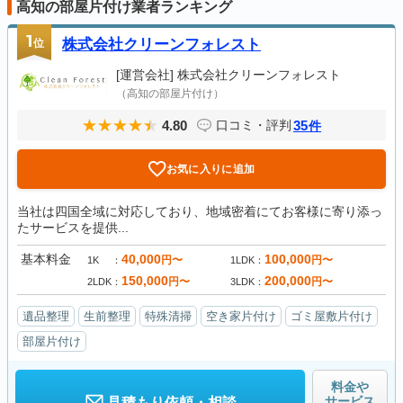
高知の部屋片付け業者ランキング
1
位
株式会社クリーンフォレスト
[運営会社]
株式会社クリーンフォレスト
（高知の部屋片付け）
4.80
35
口コミ・評判
件
お気に入りに追加
当社は四国全域に対応しており、地域密着にてお客様に寄り添っ
たサービスを提供...
基本料金
40,000
100,000
円〜
円〜
1K
1LDK
150,000
200,000
円〜
円〜
2LDK
3LDK
遺品整理
生前整理
特殊清掃
空き家片付け
ゴミ屋敷片付け
部屋片付け
料金や
サービス
見積もり依頼・相談