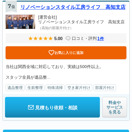
7
位
リノベーションスタイル工房ライフ 高知支店
[運営会社]
リノベーションスタイル工房ライフ 高知支店
（高知の部屋片付け）
5.00
1
口コミ・評判
件
お気に入りに追加
当社は関西全域に対応しており、実績は500件以上。
スタッフ全員が遺品整...
遺品整理
生前整理
特殊清掃
空き家片付け
部屋片付け
料金や
サービス
見積もり依頼・相談
を見る