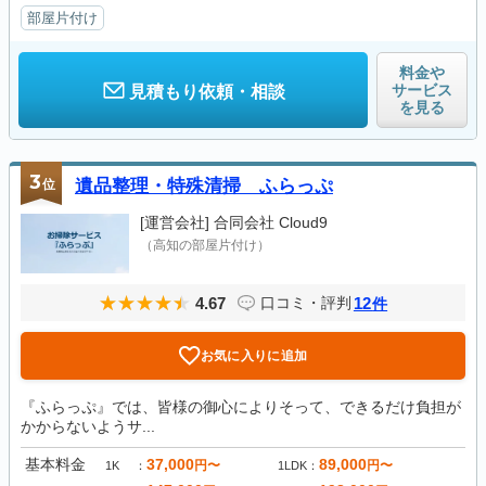
部屋片付け
料金や
サービス
見積もり依頼・相談
を見る
3
位
遺品整理・特殊清掃 ふらっぷ
[運営会社]
合同会社 Cloud9
（高知の部屋片付け）
4.67
12
口コミ・評判
件
お気に入りに追加
『ふらっぷ』では、皆様の御心によりそって、できるだけ負担が
かからないようサ...
基本料金
37,000
89,000
円〜
円〜
1K
1LDK