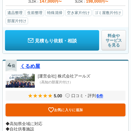
147,000
198,000
円〜
円〜
2LDK
3LDK
遺品整理
生前整理
特殊清掃
空き家片付け
ゴミ屋敷片付け
部屋片付け
料金や
サービス
見積もり依頼・相談
を見る
4
位
くるめ屋
[運営会社]
株式会社アールズ
（高知の部屋片付け）
5.00
6
口コミ・評判
件
お気に入りに追加
◆高知県全域に対応
◆自社供養施設