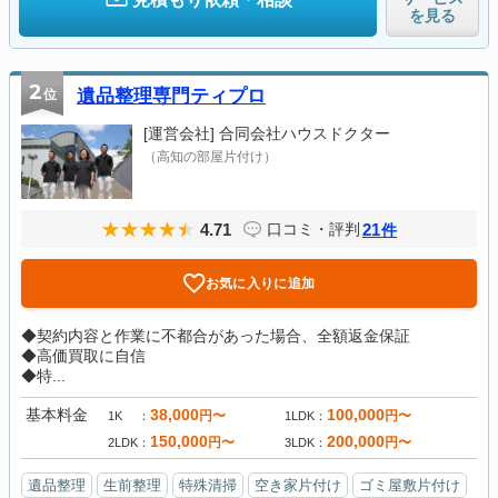
を見る
2
位
遺品整理専門ティプロ
[運営会社]
合同会社ハウスドクター
（高知の部屋片付け）
4.71
21
口コミ・評判
件
お気に入りに追加
◆契約内容と作業に不都合があった場合、全額返金保証
◆高価買取に自信
◆特...
基本料金
38,000
100,000
円〜
円〜
1K
1LDK
150,000
200,000
円〜
円〜
2LDK
3LDK
遺品整理
生前整理
特殊清掃
空き家片付け
ゴミ屋敷片付け