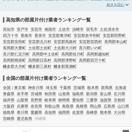
ができます。高知の部屋片付けの料金相場情報だけで業者を決められない場合
は、不用品の買取、ハウスクリーニング、女性スタッフ対応など、希望のオプシ
ョンサービスで絞り込み条件を利用し検索してみましょう。部屋片付けはいつか
着手しようと思っていると、ついつい後回しになってしまいますが、不用品だと
高知県の部屋片付け業者ランキング一覧
思っていたものに思わぬ買取額が付いていることもあります。
ご自分で無理なくできる片付け方法やご実家の片付けノウハウもお届けしていま
高知市
室戸市
安芸市
南国市
土佐市
須崎市
宿毛市
土佐清水市
すので、ぜひあわせてご覧ください。
四万十市
香南市
香美市
安芸郡東洋町
安芸郡奈半利町
安芸郡田野町
安芸郡安田町
安芸郡北川村
安芸郡馬路村
安芸郡芸西村
長岡郡本山町
長岡郡大豊町
土佐郡土佐町
土佐郡大川村
吾川郡いの町
吾川郡仁淀川町
高岡郡中土佐町
高岡郡佐川町
高岡郡越知町
高岡郡檮原町
高岡郡日高村
高岡郡津野町
高岡郡四万十町
幡多郡大月町
幡多郡三原村
幡多郡黒潮町
全国の部屋片付け業者ランキング一覧
全国
東京都
神奈川県
埼玉県
千葉県
茨城県
栃木県
群馬県
北海道
青森県
岩手県
宮城県
秋田県
山形県
福島県
新潟県
富山県
石川県
福井県
山梨県
長野県
岐阜県
静岡県
愛知県
三重県
滋賀県
京都府
大阪府
兵庫県
奈良県
和歌山県
鳥取県
島根県
岡山県
広島県
山口県
徳島県
香川県
愛媛県
高知県
福岡県
佐賀県
長崎県
熊本県
大分県
宮崎県
鹿児島県
沖縄県