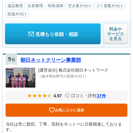
遺品整理
生前整理
特殊清掃
空き家片付け
ゴミ屋敷片付け
部屋片付け
料金や
サービス
見積もり依頼・相談
を見る
9
位
朝日ネットクリーン事業部
[運営会社]
株式会社朝日ネットワーク
（栃木県佐野市の部屋片付け）
4.97
37
口コミ・評判
件
お気に入りに追加
当社は常に親切、丁寧、笑顔をモットーに日夜精進しておりま
す。