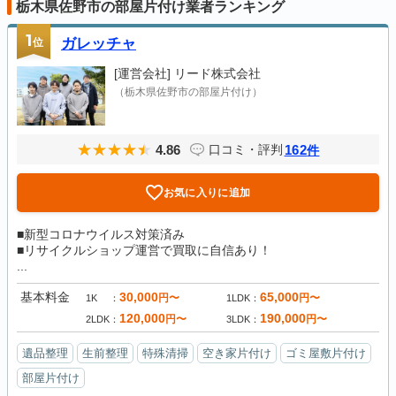
栃木県佐野市の部屋片付け業者ランキング
1
位
ガレッチャ
[運営会社]
リード株式会社
（栃木県佐野市の部屋片付け）
4.86
162
口コミ・評判
件
お気に入りに追加
■新型コロナウイルス対策済み
■リサイクルショップ運営で買取に自信あり！
...
基本料金
30,000
65,000
円〜
円〜
1K
1LDK
120,000
190,000
円〜
円〜
2LDK
3LDK
遺品整理
生前整理
特殊清掃
空き家片付け
ゴミ屋敷片付け
部屋片付け