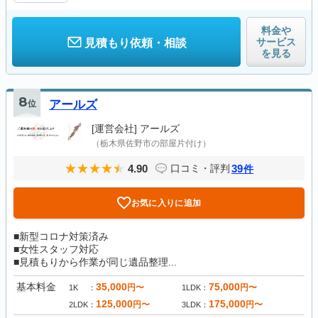
料金や
サービス
見積もり依頼・相談
を見る
8
位
アールズ
[運営会社]
アールズ
（栃木県佐野市の部屋片付け）
4.90
39
口コミ・評判
件
お気に入りに追加
■新型コロナ対策済み
■女性スタッフ対応
■見積もりから作業が同じ遺品整理...
基本料金
35,000
75,000
円〜
円〜
1K
1LDK
125,000
175,000
円〜
円〜
2LDK
3LDK