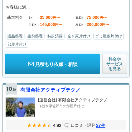
お客様に満...
基本料金
35,000
75,000
円〜
円〜
1K
1LDK
145,000
200,000
円〜
円〜
2LDK
3LDK
遺品整理
生前整理
特殊清掃
空き家片付け
ゴミ屋敷片付け
部屋片付け
料金や
サービス
見積もり依頼・相談
を見る
10
位
有限会社アクティブテクノ
[運営会社]
有限会社アクティブテクノ
（栃木県佐野市の部屋片付け）
4.92
37
口コミ・評判
件