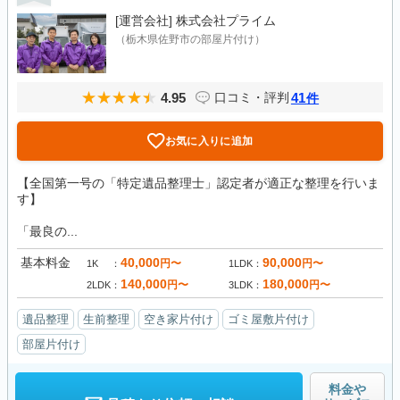
[運営会社]
株式会社プライム
（栃木県佐野市の部屋片付け）
4.95
41
口コミ・評判
件
お気に入りに追加
【全国第一号の「特定遺品整理士」認定者が適正な整理を行いま
す】
「最良の...
基本料金
40,000
90,000
円〜
円〜
1K
1LDK
140,000
180,000
円〜
円〜
2LDK
3LDK
遺品整理
生前整理
空き家片付け
ゴミ屋敷片付け
部屋片付け
料金や