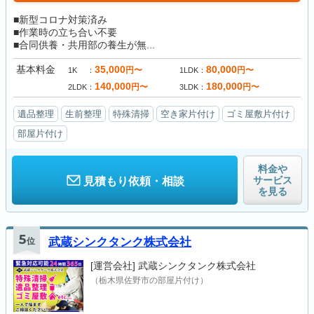
■新型コロナ対策済み
■作業時の立ち合い不要
■合同供養・共用部の養生が無...
基本料金
35,000
80,000
円〜
円〜
1K
1LDK
140,000
180,000
円〜
円〜
2LDK
3LDK
遺品整理
生前整理
特殊清掃
空き家片付け
ゴミ屋敷片付け
部屋片付け
料金や
サービス
見積もり依頼・相談
を見る
5
位
武蔵シンクタンク株式会社
[運営会社]
武蔵シンクタンク株式会社
（栃木県佐野市の部屋片付け）