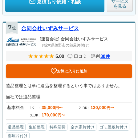
サービス
見積もり依頼・相談
を見る
7
位
合同会社いずみサービス
[運営会社]
合同会社いずみサービス
（栃木県佐野市の部屋片付け）
5.00
38
口コミ・評判
件
お気に入りに追加
遺品整理とは単に遺品を整理するという事ではありません。
当社では遺品整理...
基本料金
35,000
130,000
円〜
円〜
1K
2LDK
170,000
円〜
3LDK
遺品整理
生前整理
特殊清掃
空き家片付け
ゴミ屋敷片付け
部屋片付け