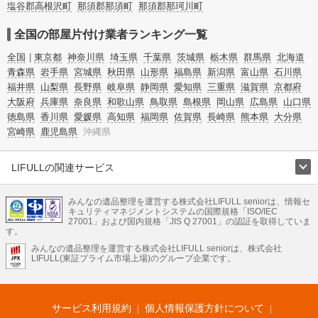
塩谷郡高根沢町
那須郡那須町
那須郡那珂川町
全国の部屋片付け業者ランキング一覧
全国
東京都
神奈川県
埼玉県
千葉県
茨城県
栃木県
群馬県
北海道
青森県
岩手県
宮城県
秋田県
山形県
福島県
新潟県
富山県
石川県
福井県
山梨県
長野県
岐阜県
静岡県
愛知県
三重県
滋賀県
京都府
大阪府
兵庫県
奈良県
和歌山県
鳥取県
島根県
岡山県
広島県
山口県
徳島県
香川県
愛媛県
高知県
福岡県
佐賀県
長崎県
熊本県
大分県
宮崎県
鹿児島県
沖縄県
LIFULLの関連サービス
LIFULLのサービス
みんなの遺品整理を運営する株式会社LIFULL seniorは、情報セ
不動産・住宅
引越し
老人ホーム
地方創生
ママの就労支援
キュリティマネジメントシステムの国際規格「ISO/IEC
不動産クラウドファンディング
遺品整理
老後の暮らし情報
27001」および国内規格「JIS Q 27001」の認証を取得していま
農業技術
す。
みんなの遺品整理を運営する株式会社LIFULL seniorは、株式会社
LIFULL HOME'Sのサービス
LIFULL(東証プライム市場上場)のグループ企業です。
不動産・住宅
マンション
一戸建て
注文住宅
リノベーション
不動産査定
マンション専門売却査定
不動産投資
アドバイザー
住まいの窓口
住宅ローン
住まいインデックス
プライスマップ
不動産アーカイブ
空き家バンク
家賃相場
不動産会社
まちむすび
サービス利用規約
個人情報保護方針について
不動産用語集
住まいのお役立ち情報
LIFULL HOME'S PRESS