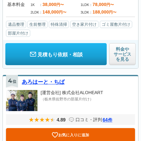
基本料金
38,000
78,000
円〜
円〜
1K
1LDK
148,000
188,000
円〜
円〜
2LDK
3LDK
遺品整理
生前整理
特殊清掃
空き家片付け
ゴミ屋敷片付け
部屋片付け
料金や
サービス
見積もり依頼・相談
を見る
4
位
あろはーと・ちば
[運営会社]
株式会社ALOHEART
（栃木県佐野市の部屋片付け）
4.89
64
口コミ・評判
件
お気に入りに追加