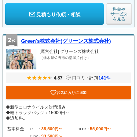
料金や
サービス
見積もり依頼・相談
を見る
2
位
Green's株式会社(グリーンズ株式会社)
[運営会社]
グリーンズ株式会社
（栃木県佐野市の部屋片付け）
4.87
141
口コミ・評判
件
お気に入りに追加
◆新型コロナウイルス対策済み
◆軽トラックパック：15000円～
◆追加料...
基本料金
38,500
55,000
円〜
円〜
1K
1LDK
93,500
円〜
2LDK