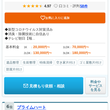
4.97
58
口コミ・評判
件
お気に入りに追加
◆新型コロナウイルス対策済み
◆消臭・除菌技術に自信あり
◆テレビ朝日【報...
基本料金
20,000
70,000
円〜
円〜
1K
1LDK
130,000
180,000
円〜
円〜
2LDK
3LDK
遺品整理
生前整理
特殊清掃
空き家片付け
ゴミ屋敷片付け
部屋片付け
料金や
サービス
見積もり依頼・相談
を見る
6
位
プライムハート