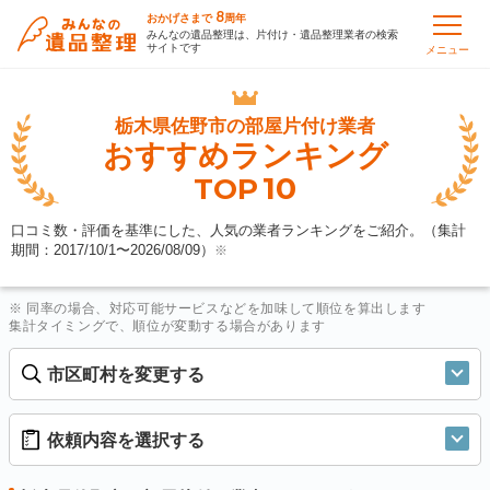
8
おかげさまで
周年
みんなの遺品整理は、片付け・遺品整理業者の検索
サイトです
メニュー
栃木県佐野市の
部屋片付け業者
おすすめランキング
10
TOP
口コミ数・評価を基準にした、人気の業者ランキングをご紹介。（集計
期間：2017/10/1〜
2026/08/09
）
※
※ 同率の場合、対応可能サービスなどを加味して順位を算出します
集計タイミングで、順位が変動する場合があります
市区町村を変更する
依頼内容を選択する