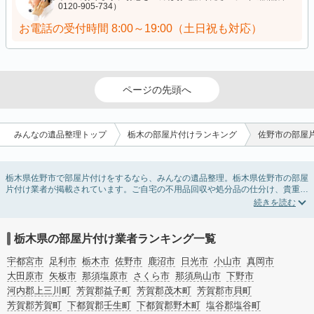
0120-905-734）
お電話の受付時間
8:00～19:00（土日祝も対応）
ページの先頭へ
みんなの遺品整理トップ
栃木の部屋片付けランキング
佐野市の部屋
栃木県佐野市で部屋片付けをするなら、みんなの遺品整理。栃木県佐野市の部屋
片付け業者が掲載されています。ご自宅の不用品回収や処分品の仕分け、貴重品
の捜索などの依頼ができます。栃木県佐野市の部屋片付けの料金相場情報だけで
業者を決められない場合は、不用品の買取、ハウスクリーニング、女性スタッフ
対応など、希望のオプションサービスで絞り込み条件を利用し検索してみましょ
う。部屋片付けはいつか着手しようと思っていると、ついつい後回しになってし
栃木県の部屋片付け業者ランキング一覧
まいますが、不用品だと思っていたものに思わぬ買取額が付いていることもあり
ます。
宇都宮市
足利市
栃木市
佐野市
鹿沼市
日光市
小山市
真岡市
ご自分で無理なくできる片付け方法やご実家の片付けノウハウもお届けしていま
大田原市
矢板市
那須塩原市
さくら市
那須烏山市
下野市
すので、ぜひあわせてご覧ください。
河内郡上三川町
芳賀郡益子町
芳賀郡茂木町
芳賀郡市貝町
芳賀郡芳賀町
下都賀郡壬生町
下都賀郡野木町
塩谷郡塩谷町