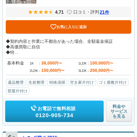
4.71
21
口コミ・評判
件
お気に入りに追加
◆契約内容と作業に不都合があった場合、全額返金保証
◆高価買取に自信
◆特...
基本料金
38,000
100,000
円〜
円〜
1K
1LDK
150,000
200,000
円〜
円〜
2LDK
3LDK
遺品整理
生前整理
特殊清掃
空き家片付け
ゴミ屋敷片付け
部屋片付け
料金や
お電話で無料相談
サービス
0120-905-734
を見る