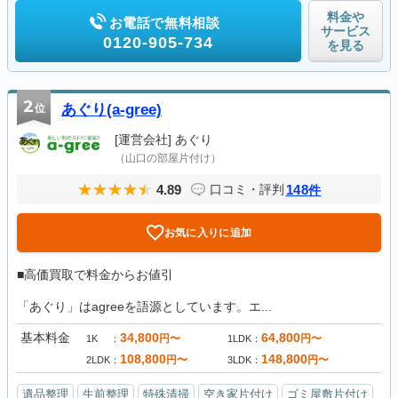
料金や
お電話で無料相談
サービス
0120-905-734
を見る
2
位
あぐり(a-gree)
[運営会社]
あぐり
（山口の部屋片付け）
4.89
148
口コミ・評判
件
お気に入りに追加
■高価買取で料金からお値引
「あぐり」はagreeを語源としています。エ...
基本料金
34,800
64,800
円〜
円〜
1K
1LDK
108,800
148,800
円〜
円〜
2LDK
3LDK
遺品整理
生前整理
特殊清掃
空き家片付け
ゴミ屋敷片付け