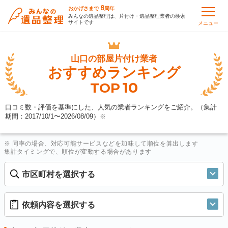
8
おかげさまで
周年
みんなの遺品整理は、片付け・遺品整理業者の検索
サイトです
メニュー
山口の
部屋片付け業者
おすすめランキング
10
TOP
口コミ数・評価を基準にした、人気の業者ランキングをご紹介。（集計
期間：2017/10/1〜
2026/08/09
）
※
※ 同率の場合、対応可能サービスなどを加味して順位を算出します
集計タイミングで、順位が変動する場合があります
市区町村を選択する
依頼内容を選択する