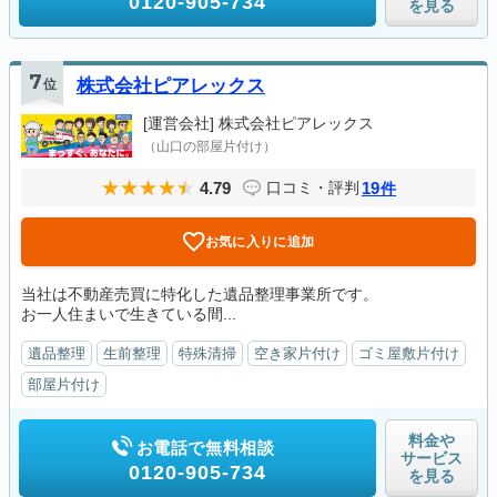
0120-905-734
を見る
7
位
株式会社ピアレックス
[運営会社]
株式会社ピアレックス
（山口の部屋片付け）
4.79
19
口コミ・評判
件
お気に入りに追加
当社は不動産売買に特化した遺品整理事業所です。
お一人住まいで生きている間...
遺品整理
生前整理
特殊清掃
空き家片付け
ゴミ屋敷片付け
部屋片付け
料金や
お電話で無料相談
サービス
0120-905-734
を見る