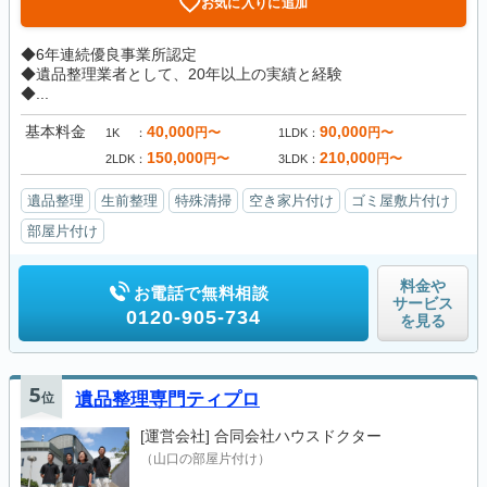
お気に入りに追加
◆6年連続優良事業所認定
◆遺品整理業者として、20年以上の実績と経験
◆...
基本料金
40,000
90,000
円〜
円〜
1K
1LDK
150,000
210,000
円〜
円〜
2LDK
3LDK
遺品整理
生前整理
特殊清掃
空き家片付け
ゴミ屋敷片付け
部屋片付け
料金や
お電話で無料相談
サービス
0120-905-734
を見る
5
位
遺品整理専門ティプロ
[運営会社]
合同会社ハウスドクター
（山口の部屋片付け）