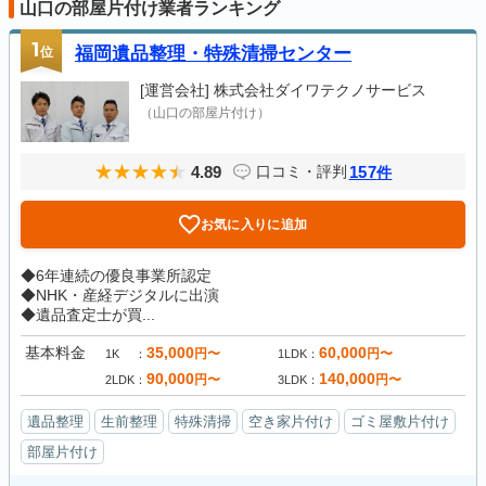
山口の部屋片付け業者ランキング
1
位
福岡遺品整理・特殊清掃センター
[運営会社]
株式会社ダイワテクノサービス
（山口の部屋片付け）
4.89
157
口コミ・評判
件
お気に入りに追加
◆6年連続の優良事業所認定
◆NHK・産経デジタルに出演
◆遺品査定士が買...
基本料金
35,000
60,000
円〜
円〜
1K
1LDK
90,000
140,000
円〜
円〜
2LDK
3LDK
遺品整理
生前整理
特殊清掃
空き家片付け
ゴミ屋敷片付け
部屋片付け