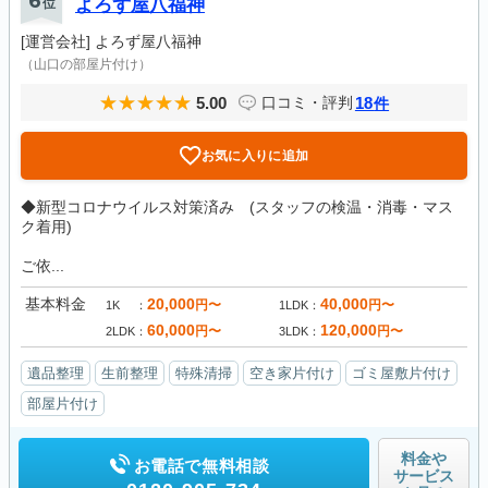
6
位
よろず屋八福神
[運営会社]
よろず屋八福神
（山口の部屋片付け）
5.00
18
口コミ・評判
件
お気に入りに追加
◆新型コロナウイルス対策済み (スタッフの検温・消毒・マス
ク着用)
ご依...
基本料金
20,000
40,000
円〜
円〜
1K
1LDK
60,000
120,000
円〜
円〜
2LDK
3LDK
遺品整理
生前整理
特殊清掃
空き家片付け
ゴミ屋敷片付け
部屋片付け
料金や
お電話で無料相談
サービス