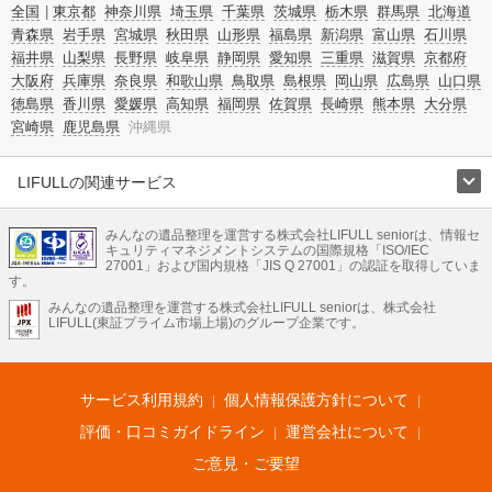
全国
東京都
神奈川県
埼玉県
千葉県
茨城県
栃木県
群馬県
北海道
青森県
岩手県
宮城県
秋田県
山形県
福島県
新潟県
富山県
石川県
福井県
山梨県
長野県
岐阜県
静岡県
愛知県
三重県
滋賀県
京都府
大阪府
兵庫県
奈良県
和歌山県
鳥取県
島根県
岡山県
広島県
山口県
徳島県
香川県
愛媛県
高知県
福岡県
佐賀県
長崎県
熊本県
大分県
宮崎県
鹿児島県
沖縄県
LIFULLの関連サービス
LIFULLのサービス
みんなの遺品整理を運営する株式会社LIFULL seniorは、情報セ
不動産・住宅
引越し
老人ホーム
地方創生
ママの就労支援
キュリティマネジメントシステムの国際規格「ISO/IEC
不動産クラウドファンディング
遺品整理
老後の暮らし情報
27001」および国内規格「JIS Q 27001」の認証を取得していま
農業技術
す。
みんなの遺品整理を運営する株式会社LIFULL seniorは、株式会社
LIFULL HOME'Sのサービス
LIFULL(東証プライム市場上場)のグループ企業です。
不動産・住宅
マンション
一戸建て
注文住宅
リノベーション
不動産査定
マンション専門売却査定
不動産投資
アドバイザー
住まいの窓口
住宅ローン
住まいインデックス
プライスマップ
不動産アーカイブ
空き家バンク
家賃相場
不動産会社
まちむすび
サービス利用規約
個人情報保護方針について
不動産用語集
住まいのお役立ち情報
LIFULL HOME'S PRESS
DIY Mag
アプリ
不動産データ
不動産転職
評価・口コミガイドライン
運営会社について
ご意見・ご要望