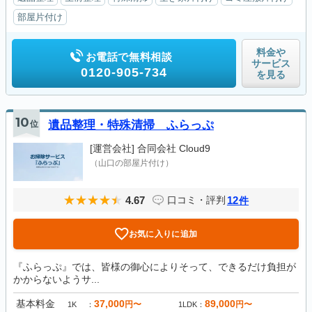
部屋片付け
料金や
お電話で無料相談
サービス
0120-905-734
を見る
10
位
遺品整理・特殊清掃 ふらっぷ
[運営会社]
合同会社 Cloud9
（山口の部屋片付け）
4.67
12
口コミ・評判
件
お気に入りに追加
『ふらっぷ』では、皆様の御心によりそって、できるだけ負担が
かからないようサ...
基本料金
37,000
89,000
円〜
円〜
1K
1LDK