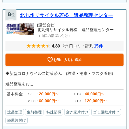
8
位
北九州リサイクル若松 遺品整理センター
[運営会社]
北九州リサイクル若松 遺品整理センター
（山口の部屋片付け）
4.80
15
口コミ・評判
件
お気に入りに追加
◆新型コロナウイルス対策済み (検温・消毒・マスク着用)
遺品整理をおこ...
基本料金
20,000
40,000
円〜
円〜
1K
1LDK
60,000
120,000
円〜
円〜
2LDK
3LDK
遺品整理
生前整理
特殊清掃
空き家片付け
ゴミ屋敷片付け
部屋片付け