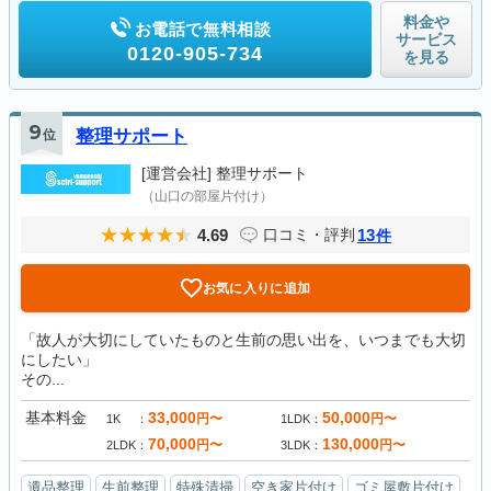
料金や
お電話で無料相談
サービス
0120-905-734
を見る
9
位
整理サポート
[運営会社]
整理サポート
（山口の部屋片付け）
4.69
13
口コミ・評判
件
お気に入りに追加
「故人が大切にしていたものと生前の思い出を、いつまでも大切
にしたい」
その...
基本料金
33,000
50,000
円〜
円〜
1K
1LDK
70,000
130,000
円〜
円〜
2LDK
3LDK
遺品整理
生前整理
特殊清掃
空き家片付け
ゴミ屋敷片付け