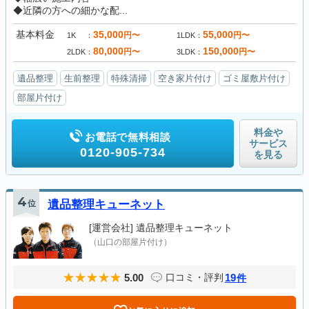
◆近隣の方への細かな配...
基本料金
35,000
55,000
円〜
円〜
1K
1LDK
80,000
150,000
円〜
円〜
2LDK
3LDK
遺品整理
生前整理
特殊清掃
空き家片付け
ゴミ屋敷片付け
部屋片付け
料金や
お電話で無料相談
サービス
0120-905-734
を見る
4
位
遺品整理キューネット
[運営会社]
遺品整理キューネット
（山口の部屋片付け）
5.00
19
口コミ・評判
件