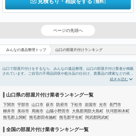
見積もり・相談をする
（無料）
ページの先頭へ
みんなの遺品整理トップ
山口の部屋片付けランキング
山口で部屋片付けをするなら、みんなの遺品整理。山口の部屋片付け業者が掲載
されています。ご自宅の不用品回収や処分品の仕分け、貴重品の捜索などの依頼
ができます。山口の部屋片付けの料金相場情報だけで業者を決められない場合
は、不用品の買取、ハウスクリーニング、女性スタッフ対応など、希望のオプシ
ョンサービスで絞り込み条件を利用し検索してみましょう。部屋片付けはいつか
着手しようと思っていると、ついつい後回しになってしまいますが、不用品だと
山口県の部屋片付け業者ランキング一覧
思っていたものに思わぬ買取額が付いていることもあります。
ご自分で無理なくできる片付け方法やご実家の片付けノウハウもお届けしていま
下関市
宇部市
山口市
萩市
防府市
下松市
岩国市
光市
長門市
すので、ぜひあわせてご覧ください。
柳井市
美祢市
周南市
山陽小野田市
大島郡周防大島町
玖珂郡和木町
熊毛郡上関町
熊毛郡田布施町
熊毛郡平生町
阿武郡阿武町
全国の部屋片付け業者ランキング一覧