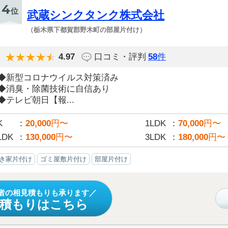
4
位
武蔵シンクタンク株式会社
（栃木県下都賀郡野木町の部屋片付け）
4.97
口コミ・評判
58
件
◆新型コロナウイルス対策済み
◆消臭・除菌技術に自信あり
◆テレビ朝日【報...
K
20,000
円〜
1LDK
70,000
円〜
LDK
130,000
円〜
3LDK
180,000
円〜
き家片付け
ゴミ屋敷片付け
部屋片付け
者の相見積もりも承ります
見積もりはこちら