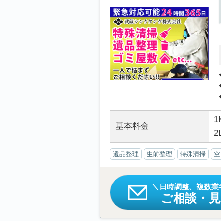
1
基本料金
2
遺品整理
生前整理
特殊清掃
空
日時調整、複数業
ご相談・