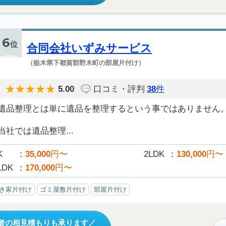
6
位
合同会社いずみサービス
（栃木県下都賀郡野木町の部屋片付け）
5.00
口コミ・評判
38
件
遺品整理とは単に遺品を整理するという事ではありません
当社では遺品整理...
K
35,000
円〜
2LDK
130,000
円〜
LDK
170,000
円〜
き家片付け
ゴミ屋敷片付け
部屋片付け
者の相見積もりも承ります