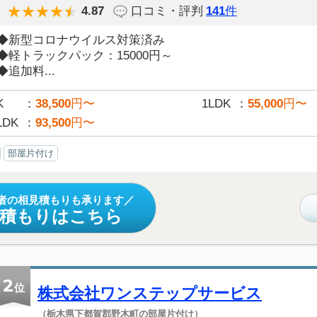
4.87
口コミ・評判
141
件
◆新型コロナウイルス対策済み
◆軽トラックパック：15000円～
◆追加料...
K
38,500
円〜
1LDK
55,000
円〜
LDK
93,500
円〜
部屋片付け
者の相見積もりも承ります
見積もりはこちら
2
位
株式会社ワンステップサービス
（栃木県下都賀郡野木町の部屋片付け）