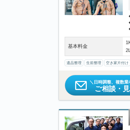
1
基本料金
2
遺品整理
生前整理
空き家片付け
日時調整、複数業
ご相談・