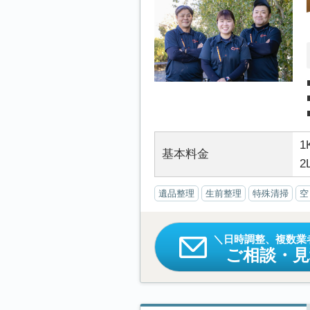
1
基本料金
2
遺品整理
生前整理
特殊清掃
空
日時調整、複数業
ご相談・