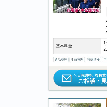
1
基本料金
2
遺品整理
生前整理
特殊清掃
空
日時調整、複数業
ご相談・