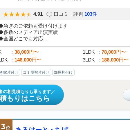
4.91
口コミ・評判
103
件
◆急ぎのご依頼も受け付けます
◆多数のメディア出演実績
◆全国どこでも対応...
K
38,000
円〜
1LDK
78,000
円〜
LDK
148,000
円〜
3LDK
188,000
円〜
き家片付け
ゴミ屋敷片付け
部屋片付け
者の相見積もりも承ります
見積もりはこちら
3
位
あろはーと・ちば