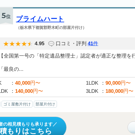
5
位
プライムハート
（栃木県下都賀郡野木町の部屋片付け）
4.95
口コミ・評判
41
件
【全国第一号の「特定遺品整理士」認定者が適正な整理を
「最良の...
K
40,000
円〜
1LDK
90,000
円〜
LDK
140,000
円〜
3LDK
180,000
円〜
ゴミ屋敷片付け
部屋片付け
者の相見積もりも承ります
見積もりはこちら