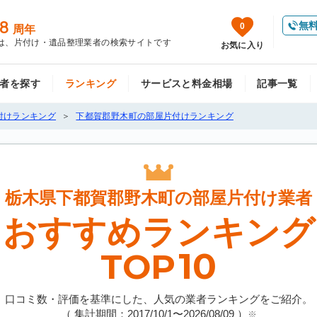
8
無
0
周年
は、片付け・遺品整理業者の検索サイトです
お気に入り
者を探す
ランキング
サービスと料金相場
記事一覧
付けランキング
下都賀郡野木町の部屋片付けランキング
栃木県下都賀郡野木町の
部屋片付け業者
おすすめランキング
10
TOP
口コミ数・評価を基準にした、人気の業者ランキングをご紹介。
（ 集計期間：2017/10/1〜
2026/08/09
）
※