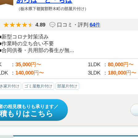
（栃木県下都賀郡野木町の部屋片付け）
4.89
口コミ・評判
64
件
■新型コロナ対策済み
■作業時の立ち合い不要
■合同供養・共用部の養生が無...
K
35,000
円〜
1LDK
80,000
円〜
LDK
140,000
円〜
3LDK
180,000
円〜
き家片付け
ゴミ屋敷片付け
部屋片付け
者の相見積もりも承ります
見積もりはこちら