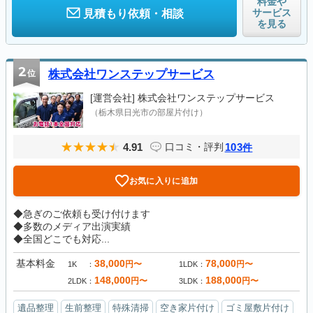
料金や
サービス
見積もり依頼・相談
を見る
2
位
株式会社ワンステップサービス
[運営会社]
株式会社ワンステップサービス
（栃木県日光市の部屋片付け）
4.91
103
口コミ・評判
件
お気に入りに追加
◆急ぎのご依頼も受け付けます
◆多数のメディア出演実績
◆全国どこでも対応...
基本料金
38,000
78,000
円〜
円〜
1K
1LDK
148,000
188,000
円〜
円〜
2LDK
3LDK
遺品整理
生前整理
特殊清掃
空き家片付け
ゴミ屋敷片付け