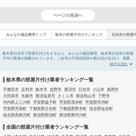
ページの先頭へ
みんなの遺品整理トップ
栃木の部屋片付けランキング
日光市の部屋
栃木県日光市で部屋片付けをするなら、みんなの遺品整理。栃木県日光市の部屋
片付け業者が掲載されています。ご自宅の不用品回収や処分品の仕分け、貴重品
の捜索などの依頼ができます。栃木県日光市の部屋片付けの料金相場情報だけで
業者を決められない場合は、不用品の買取、ハウスクリーニング、女性スタッフ
対応など、希望のオプションサービスで絞り込み条件を利用し検索してみましょ
う。部屋片付けはいつか着手しようと思っていると、ついつい後回しになってし
栃木県の部屋片付け業者ランキング一覧
まいますが、不用品だと思っていたものに思わぬ買取額が付いていることもあり
ます。
宇都宮市
足利市
栃木市
佐野市
鹿沼市
日光市
小山市
真岡市
ご自分で無理なくできる片付け方法やご実家の片付けノウハウもお届けしていま
大田原市
矢板市
那須塩原市
さくら市
那須烏山市
下野市
すので、ぜひあわせてご覧ください。
河内郡上三川町
芳賀郡益子町
芳賀郡茂木町
芳賀郡市貝町
芳賀郡芳賀町
下都賀郡壬生町
下都賀郡野木町
塩谷郡塩谷町
塩谷郡高根沢町
那須郡那須町
那須郡那珂川町
全国の部屋片付け業者ランキング一覧