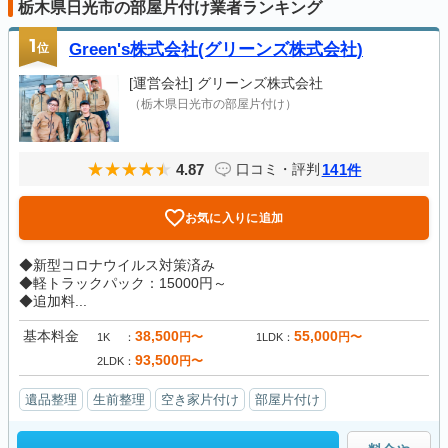
栃木県日光市の部屋片付け業者ランキング
1
位
Green's株式会社(グリーンズ株式会社)
[運営会社]
グリーンズ株式会社
（栃木県日光市の部屋片付け）
4.87
141
口コミ・評判
件
お気に入りに追加
◆新型コロナウイルス対策済み
◆軽トラックパック：15000円～
◆追加料...
基本料金
38,500
55,000
円〜
円〜
1K
1LDK
93,500
円〜
2LDK
遺品整理
生前整理
空き家片付け
部屋片付け