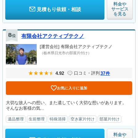
料金や
サービス
見積もり依頼・相談
を見る
8
位
有限会社アクティブテクノ
[運営会社]
有限会社アクティブテクノ
（栃木県日光市の部屋片付け）
4.92
37
口コミ・評判
件
お気に入りに追加
大切な故人への想い、また遺していく大切な想いがあります。
そんなお客様の気...
遺品整理
生前整理
特殊清掃
空き家片付け
部屋片付け
料金や