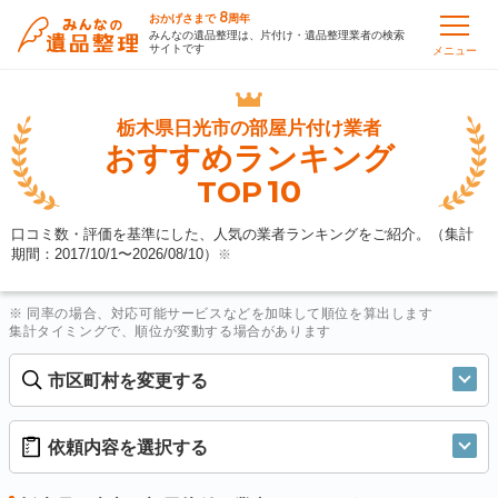
8
おかげさまで
周年
みんなの遺品整理は、片付け・遺品整理業者の検索
サイトです
メニュー
栃木県日光市の
部屋片付け業者
おすすめランキング
10
TOP
口コミ数・評価を基準にした、人気の業者ランキングをご紹介。（集計
期間：2017/10/1〜
2026/08/10
）
※
※ 同率の場合、対応可能サービスなどを加味して順位を算出します
集計タイミングで、順位が変動する場合があります
市区町村を変更する
依頼内容を選択する