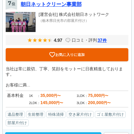
7
位
朝日ネットクリーン事業部
[運営会社]
株式会社朝日ネットワーク
（栃木県日光市の部屋片付け）
4.97
37
口コミ・評判
件
お気に入りに追加
当社は常に親切、丁寧、笑顔をモットーに日夜精進しておりま
す。
お客様に満...
基本料金
35,000
75,000
円〜
円〜
1K
1LDK
145,000
200,000
円〜
円〜
2LDK
3LDK
遺品整理
生前整理
特殊清掃
空き家片付け
ゴミ屋敷片付け
部屋片付け