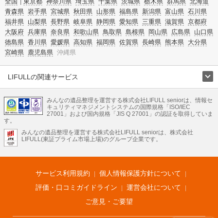
全国
東京都
神奈川県
埼玉県
千葉県
茨城県
栃木県
群馬県
北海道
青森県
岩手県
宮城県
秋田県
山形県
福島県
新潟県
富山県
石川県
福井県
山梨県
長野県
岐阜県
静岡県
愛知県
三重県
滋賀県
京都府
大阪府
兵庫県
奈良県
和歌山県
鳥取県
島根県
岡山県
広島県
山口県
徳島県
香川県
愛媛県
高知県
福岡県
佐賀県
長崎県
熊本県
大分県
宮崎県
鹿児島県
沖縄県
LIFULLの関連サービス
LIFULLのサービス
みんなの遺品整理を運営する株式会社LIFULL seniorは、情報セ
不動産・住宅
引越し
老人ホーム
地方創生
ママの就労支援
キュリティマネジメントシステムの国際規格「ISO/IEC
不動産クラウドファンディング
遺品整理
老後の暮らし情報
27001」および国内規格「JIS Q 27001」の認証を取得していま
農業技術
す。
みんなの遺品整理を運営する株式会社LIFULL seniorは、株式会社
LIFULL HOME'Sのサービス
LIFULL(東証プライム市場上場)のグループ企業です。
不動産・住宅
マンション
一戸建て
注文住宅
リノベーション
不動産査定
マンション専門売却査定
不動産投資
アドバイザー
住まいの窓口
住宅ローン
住まいインデックス
プライスマップ
不動産アーカイブ
空き家バンク
家賃相場
不動産会社
まちむすび
サービス利用規約
個人情報保護方針について
不動産用語集
住まいのお役立ち情報
LIFULL HOME'S PRESS
DIY Mag
アプリ
不動産データ
不動産転職
評価・口コミガイドライン
運営会社について
ご意見・ご要望