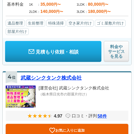
基本料金
35,000
80,000
円〜
円〜
1K
1LDK
140,000
180,000
円〜
円〜
2LDK
3LDK
遺品整理
生前整理
特殊清掃
空き家片付け
ゴミ屋敷片付け
部屋片付け
料金や
サービス
見積もり依頼・相談
を見る
4
位
武蔵シンクタンク株式会社
[運営会社]
武蔵シンクタンク株式会社
（栃木県日光市の部屋片付け）
4.97
58
口コミ・評判
件
お気に入りに追加