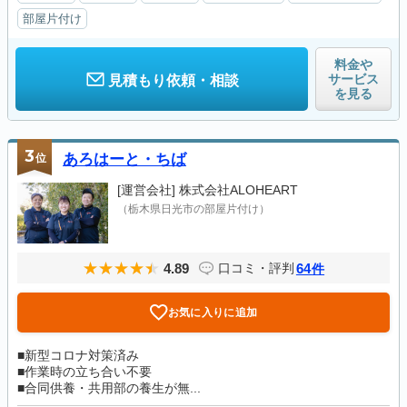
部屋片付け
料金や
サービス
見積もり依頼・相談
を見る
3
位
あろはーと・ちば
[運営会社]
株式会社ALOHEART
（栃木県日光市の部屋片付け）
4.89
64
口コミ・評判
件
お気に入りに追加
■新型コロナ対策済み
■作業時の立ち合い不要
■合同供養・共用部の養生が無...