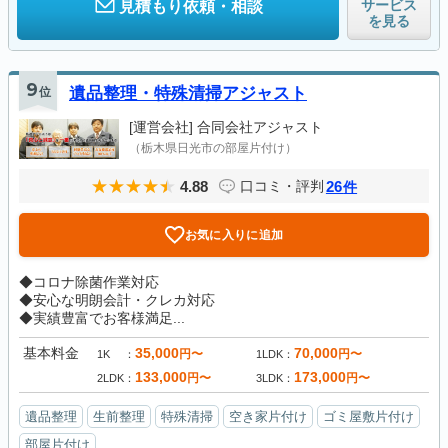
サービス
見積もり依頼・相談
を見る
9
位
遺品整理・特殊清掃アジャスト
[運営会社]
合同会社アジャスト
（栃木県日光市の部屋片付け）
4.88
26
口コミ・評判
件
お気に入りに追加
◆コロナ除菌作業対応
◆安心な明朗会計・クレカ対応
◆実績豊富でお客様満足...
基本料金
35,000
70,000
円〜
円〜
1K
1LDK
133,000
173,000
円〜
円〜
2LDK
3LDK
遺品整理
生前整理
特殊清掃
空き家片付け
ゴミ屋敷片付け
部屋片付け