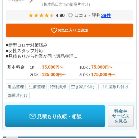
（栃木県日光市の部屋片付け）
4.90
39
口コミ・評判
件
お気に入りに追加
■新型コロナ対策済み
■女性スタッフ対応
■見積もりから作業が同じ遺品整理...
基本料金
35,000
75,000
円〜
円〜
1K
1LDK
125,000
175,000
円〜
円〜
2LDK
3LDK
遺品整理
生前整理
特殊清掃
空き家片付け
ゴミ屋敷片付け
部屋片付け
料金や
サービス
見積もり依頼・相談
を見る