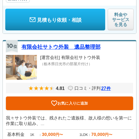
料金や
サービス
見積もり依頼・相談
を見る
10
位
有限会社サトウ外装 遺品整理部
[運営会社]
有限会社サトウ外装
（栃木県日光市の部屋片付け）
4.81
27
口コミ・評判
件
お気に入りに追加
我々サトウ外装では、残されたご遺族様、故人様の想いを第一に
作業に取り組み、...
基本料金
30,000
70,000
円〜
円〜
1K
1LDK