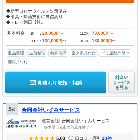
◆新型コロナウイルス対策済み
◆消臭・除菌技術に自信あり
◆テレビ朝日【報...
基本料金
20,000
70,000
円〜
円〜
1K
1LDK
130,000
180,000
円〜
円〜
2LDK
3LDK
遺品整理
生前整理
特殊清掃
空き家片付け
ゴミ屋敷片付け
部屋片付け
料金や
サービス
見積もり依頼・相談
を見る
5
位
合同会社いずみサービス
[運営会社]
合同会社いずみサービス
（栃木県日光市の部屋片付け）
5.00
38
口コミ・評判
件