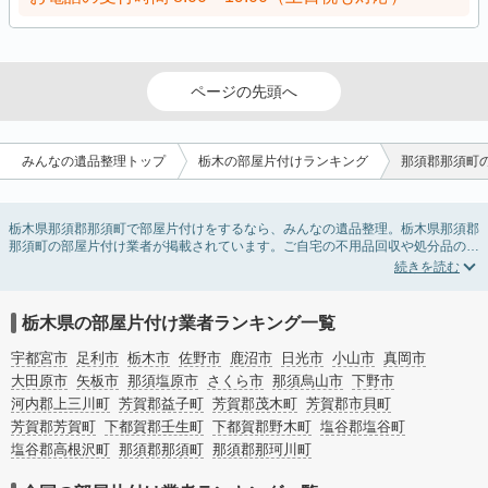
ページの先頭へ
みんなの遺品整理トップ
栃木の部屋片付けランキング
那須郡那須町
栃木県那須郡那須町で部屋片付けをするなら、みんなの遺品整理。栃木県那須郡
那須町の部屋片付け業者が掲載されています。ご自宅の不用品回収や処分品の仕
分け、貴重品の捜索などの依頼ができます。栃木県那須郡那須町の部屋片付けの
料金相場情報だけで業者を決められない場合は、不用品の買取、ハウスクリーニ
ング、女性スタッフ対応など、希望のオプションサービスで絞り込み条件を利用
し検索してみましょう。部屋片付けはいつか着手しようと思っていると、ついつ
栃木県の部屋片付け業者ランキング一覧
い後回しになってしまいますが、不用品だと思っていたものに思わぬ買取額が付
いていることもあります。
宇都宮市
足利市
栃木市
佐野市
鹿沼市
日光市
小山市
真岡市
ご自分で無理なくできる片付け方法やご実家の片付けノウハウもお届けしていま
大田原市
矢板市
那須塩原市
さくら市
那須烏山市
下野市
すので、ぜひあわせてご覧ください。
河内郡上三川町
芳賀郡益子町
芳賀郡茂木町
芳賀郡市貝町
芳賀郡芳賀町
下都賀郡壬生町
下都賀郡野木町
塩谷郡塩谷町
塩谷郡高根沢町
那須郡那須町
那須郡那珂川町