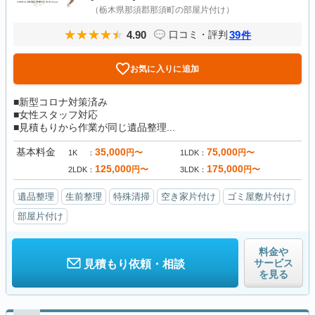
（栃木県那須郡那須町の部屋片付け）
4.90
39
口コミ・評判
件
お気に入りに追加
■新型コロナ対策済み
■女性スタッフ対応
■見積もりから作業が同じ遺品整理...
基本料金
35,000
75,000
円〜
円〜
1K
1LDK
125,000
175,000
円〜
円〜
2LDK
3LDK
遺品整理
生前整理
特殊清掃
空き家片付け
ゴミ屋敷片付け
部屋片付け
料金や
サービス
見積もり依頼・相談
を見る