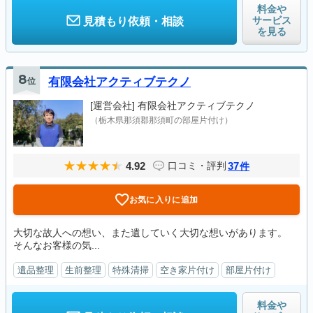
料金や
サービス
見積もり依頼・相談
を見る
8
位
有限会社アクティブテクノ
[運営会社]
有限会社アクティブテクノ
（栃木県那須郡那須町の部屋片付け）
4.92
37
口コミ・評判
件
お気に入りに追加
大切な故人への想い、また遺していく大切な想いがあります。
そんなお客様の気...
遺品整理
生前整理
特殊清掃
空き家片付け
部屋片付け
料金や