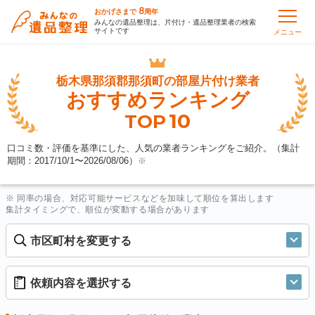
8
おかげさまで
周年
みんなの遺品整理は、片付け・遺品整理業者の検索
サイトです
メニュー
栃木県那須郡那須町の
部屋片付け業者
おすすめランキング
10
TOP
口コミ数・評価を基準にした、人気の業者ランキングをご紹介。（集計
期間：2017/10/1〜
2026/08/06
）
※
※ 同率の場合、対応可能サービスなどを加味して順位を算出します
集計タイミングで、順位が変動する場合があります
市区町村を変更する
依頼内容を選択する