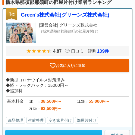
栃木県那須郡那須町の部屋片付け業者ランキング
1
位
Green's株式会社(グリーンズ株式会社)
[運営会社]
グリーンズ株式会社
（栃木県那須郡那須町の部屋片付け）
4.87
139
口コミ・評判
件
お気に入りに追加
◆新型コロナウイルス対策済み
◆軽トラックパック：15000円～
◆追加料...
基本料金
38,500
55,000
円〜
円〜
1K
1LDK
93,500
円〜
2LDK
遺品整理
生前整理
空き家片付け
部屋片付け