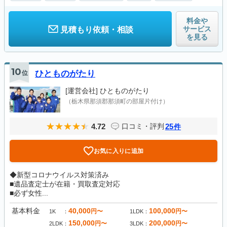
料金や
サービス
見積もり依頼・相談
を見る
10
位
ひとものがたり
[運営会社]
ひとものがたり
（栃木県那須郡那須町の部屋片付け）
4.72
25
口コミ・評判
件
お気に入りに追加
◆新型コロナウイルス対策済み
■遺品査定士が在籍・買取査定対応
■必ず女性...
基本料金
40,000
100,000
円〜
円〜
1K
1LDK
150,000
200,000
円〜
円〜
2LDK
3LDK