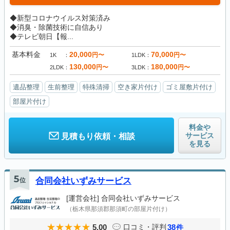
◆新型コロナウイルス対策済み
◆消臭・除菌技術に自信あり
◆テレビ朝日【報...
基本料金
20,000
70,000
円〜
円〜
1K
1LDK
130,000
180,000
円〜
円〜
2LDK
3LDK
遺品整理
生前整理
特殊清掃
空き家片付け
ゴミ屋敷片付け
部屋片付け
料金や
サービス
見積もり依頼・相談
を見る
5
位
合同会社いずみサービス
[運営会社]
合同会社いずみサービス
（栃木県那須郡那須町の部屋片付け）
5.00
38
口コミ・評判
件