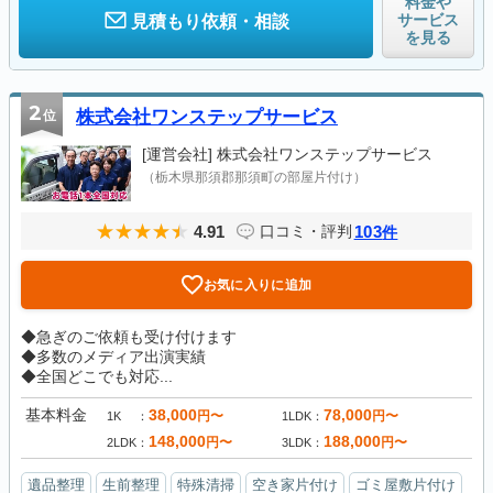
料金や
サービス
見積もり依頼・相談
を見る
2
位
株式会社ワンステップサービス
[運営会社]
株式会社ワンステップサービス
（栃木県那須郡那須町の部屋片付け）
4.91
103
口コミ・評判
件
お気に入りに追加
◆急ぎのご依頼も受け付けます
◆多数のメディア出演実績
◆全国どこでも対応...
基本料金
38,000
78,000
円〜
円〜
1K
1LDK
148,000
188,000
円〜
円〜
2LDK
3LDK
遺品整理
生前整理
特殊清掃
空き家片付け
ゴミ屋敷片付け