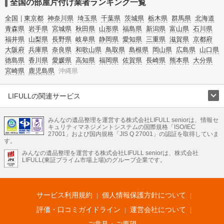
全国の部屋片付け業者ランキング一覧
全国
東京都
神奈川県
埼玉県
千葉県
茨城県
栃木県
群馬県
北海道
青森県
岩手県
宮城県
秋田県
山形県
福島県
新潟県
富山県
石川県
福井県
山梨県
長野県
岐阜県
静岡県
愛知県
三重県
滋賀県
京都府
大阪府
兵庫県
奈良県
和歌山県
鳥取県
島根県
岡山県
広島県
山口県
徳島県
香川県
愛媛県
高知県
福岡県
佐賀県
長崎県
熊本県
大分県
宮崎県
鹿児島県
沖縄県
LIFULLの関連サービス
LIFULLのサービス
みんなの遺品整理を運営する株式会社LIFULL seniorは、情報セ
不動産・住宅
引越し
老人ホーム
地方創生
ママの就労支援
キュリティマネジメントシステムの国際規格「ISO/IEC
不動産クラウドファンディング
遺品整理
老後の暮らし情報
27001」および国内規格「JIS Q 27001」の認証を取得していま
農業技術
す。
みんなの遺品整理を運営する株式会社LIFULL seniorは、株式会社
LIFULL HOME'Sのサービス
LIFULL(東証プライム市場上場)のグループ企業です。
不動産・住宅
マンション
一戸建て
注文住宅
リノベーション
不動産査定
マンション専門売却査定
不動産投資
アドバイザー
住まいの窓口
住宅ローン
住まいインデックス
プライスマップ
不動産アーカイブ
空き家バンク
家賃相場
不動産会社
まちむすび
サービス利用規約
個人情報保護方針について
不動産用語集
住まいのお役立ち情報
LIFULL HOME'S PRESS
DIY Mag
アプリ
不動産データ
不動産転職
評価・口コミガイドライン
運営会社について
ご意見・ご要望