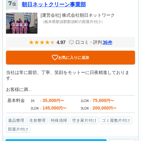
7
位
朝日ネットクリーン事業部
[運営会社]
株式会社朝日ネットワーク
（栃木県那須郡那須町の部屋片付け）
4.97
36
口コミ・評判
件
お気に入りに追加
当社は常に親切、丁寧、笑顔をモットーに日夜精進しておりま
す。
お客様に満...
基本料金
35,000
75,000
円〜
円〜
1K
1LDK
145,000
200,000
円〜
円〜
2LDK
3LDK
遺品整理
生前整理
特殊清掃
空き家片付け
ゴミ屋敷片付け
部屋片付け