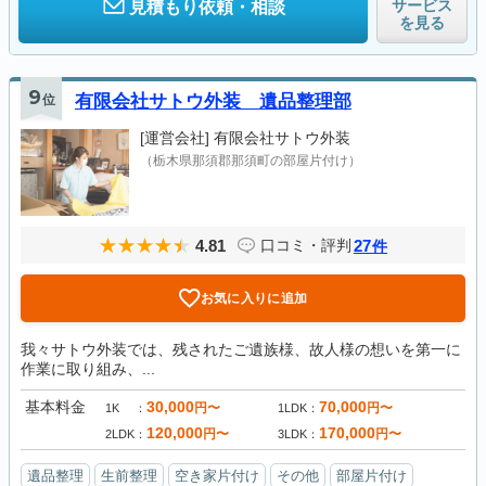
サービス
見積もり依頼・相談
を見る
9
位
有限会社サトウ外装 遺品整理部
[運営会社]
有限会社サトウ外装
（栃木県那須郡那須町の部屋片付け）
4.81
27
口コミ・評判
件
お気に入りに追加
我々サトウ外装では、残されたご遺族様、故人様の想いを第一に
作業に取り組み、...
基本料金
30,000
70,000
円〜
円〜
1K
1LDK
120,000
170,000
円〜
円〜
2LDK
3LDK
遺品整理
生前整理
空き家片付け
その他
部屋片付け