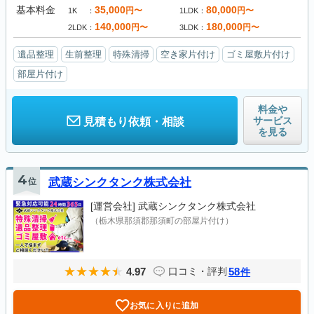
基本料金
35,000
80,000
円〜
円〜
1K
1LDK
140,000
180,000
円〜
円〜
2LDK
3LDK
遺品整理
生前整理
特殊清掃
空き家片付け
ゴミ屋敷片付け
部屋片付け
料金や
サービス
見積もり依頼・相談
を見る
4
位
武蔵シンクタンク株式会社
[運営会社]
武蔵シンクタンク株式会社
（栃木県那須郡那須町の部屋片付け）
4.97
58
口コミ・評判
件
お気に入りに追加