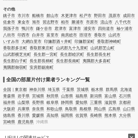
その他
銚子市
市川市
船橋市
館山市
木更津市
松戸市
野田市
茂原市
成田市
佐倉市
東金市
旭市
習志野市
柏市
勝浦市
市原市
流山市
八千代市
我孫子市
鴨川市
鎌ケ谷市
君津市
富津市
浦安市
四街道市
袖ケ浦市
八街市
印西市
白井市
富里市
南房総市
匝瑳市
香取市
山武市
いすみ市
大網白里市
印旛郡酒々井町
印旛郡栄町
香取郡神崎町
香取郡多古町
香取郡東庄町
山武郡九十九里町
山武郡芝山町
山武郡横芝光町
長生郡一宮町
長生郡睦沢町
長生郡長生村
長生郡白子町
長生郡長柄町
長生郡長南町
夷隅郡大多喜町
夷隅郡御宿町
安房郡鋸南町
全国の部屋片付け業者ランキング一覧
全国
東京都
神奈川県
埼玉県
千葉県
茨城県
栃木県
群馬県
北海道
青森県
岩手県
宮城県
秋田県
山形県
福島県
新潟県
富山県
石川県
福井県
山梨県
長野県
岐阜県
静岡県
愛知県
三重県
滋賀県
京都府
大阪府
兵庫県
奈良県
和歌山県
鳥取県
島根県
岡山県
広島県
山口県
徳島県
香川県
愛媛県
高知県
福岡県
佐賀県
長崎県
熊本県
大分県
宮崎県
鹿児島県
沖縄県
LIFULLの関連サービス