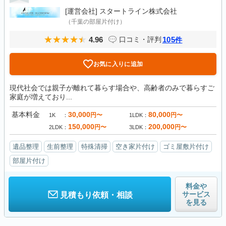
[運営会社]
スタートライン株式会社
（千葉の部屋片付け）
4.96
105
口コミ・評判
件
お気に入りに追加
現代社会では親子が離れて暮らす場合や、高齢者のみで暮らすご
家庭が増えており...
基本料金
30,000
80,000
円〜
円〜
1K
1LDK
150,000
200,000
円〜
円〜
2LDK
3LDK
遺品整理
生前整理
特殊清掃
空き家片付け
ゴミ屋敷片付け
部屋片付け
料金や
サービス
見積もり依頼・相談
を見る