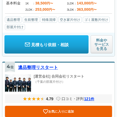
基本料金
38,500
143,000
円〜
円〜
1K
1LDK
253,000
363,000
円〜
円〜
2LDK
3LDK
遺品整理
生前整理
特殊清掃
空き家片付け
ゴミ屋敷片付け
部屋片付け
料金や
サービス
見積もり依頼・相談
を見る
4
位
遺品整理リスタート
[運営会社]
合同会社リスタート
（千葉の部屋片付け）
4.79
121
口コミ・評判
件
お気に入りに追加