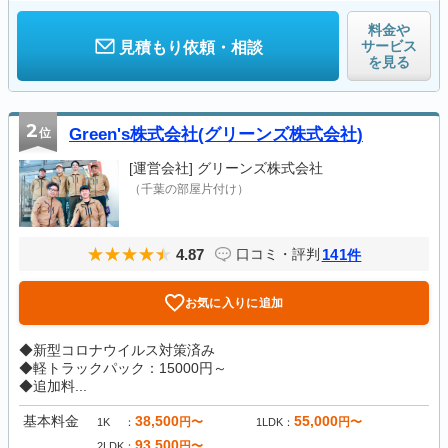
料金や
サービス
見積もり依頼・相談
を見る
2
位
Green's株式会社(グリーンズ株式会社)
[運営会社]
グリーンズ株式会社
（千葉の部屋片付け）
4.87
141
口コミ・評判
件
お気に入りに追加
◆新型コロナウイルス対策済み
◆軽トラックパック：15000円～
◆追加料...
基本料金
38,500
55,000
円〜
円〜
1K
1LDK
93,500
円〜
2LDK