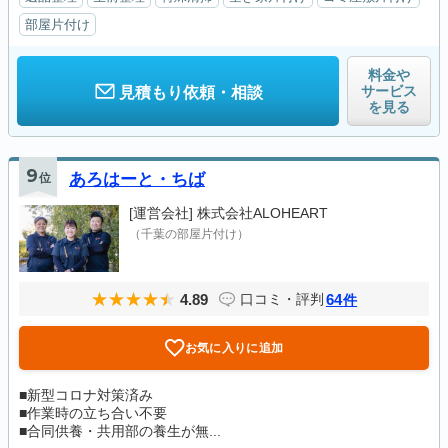
部屋片付け
料金や
サービス
見積もり依頼・相談
を見る
9
位
あろはーと・ちば
[運営会社]
株式会社ALOHEART
（千葉の部屋片付け）
4.89
64
口コミ・評判
件
お気に入りに追加
■新型コロナ対策済み
■作業時の立ち合い不要
■合同供養・共用部の養生が無...