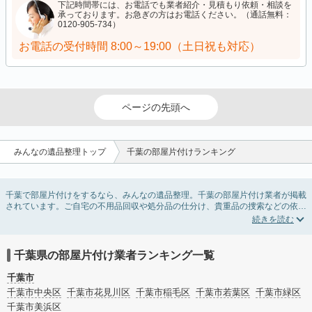
下記時間帯には、お電話でも業者紹介・見積もり依頼・相談を
承っております。お急ぎの方はお電話ください。（通話無料：
0120-905-734）
お電話の受付時間
8:00～19:00（土日祝も対応）
ページの先頭へ
みんなの遺品整理トップ
千葉の部屋片付けランキング
千葉で部屋片付けをするなら、みんなの遺品整理。千葉の部屋片付け業者が掲載
されています。ご自宅の不用品回収や処分品の仕分け、貴重品の捜索などの依頼
ができます。千葉の部屋片付けの料金相場情報だけで業者を決められない場合
は、不用品の買取、ハウスクリーニング、女性スタッフ対応など、希望のオプシ
ョンサービスで絞り込み条件を利用し検索してみましょう。部屋片付けはいつか
着手しようと思っていると、ついつい後回しになってしまいますが、不用品だと
千葉県の部屋片付け業者ランキング一覧
思っていたものに思わぬ買取額が付いていることもあります。
ご自分で無理なくできる片付け方法やご実家の片付けノウハウもお届けしていま
千葉市
すので、ぜひあわせてご覧ください。
千葉市中央区
千葉市花見川区
千葉市稲毛区
千葉市若葉区
千葉市緑区
千葉市美浜区