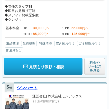
◆専任スタッフ制
◆即日お見積り可能
◆メディア掲載歴多数
◆クレジッ...
基本料金
30,000
55,000
円〜
円〜
1K
1LDK
85,000
125,000
円〜
円〜
2LDK
3LDK
遺品整理
生前整理
特殊清掃
空き家片付け
ゴミ屋敷片付け
部屋片付け
料金や
サービス
見積もり依頼・相談
を見る
5
位
シンハート
[運営会社]
株式会社モンデックス
（千葉の部屋片付け）