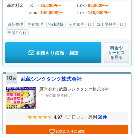
基本料金
35,000
80,000
円〜
円〜
1K
1LDK
140,000
180,000
円〜
円〜
2LDK
3LDK
遺品整理
生前整理
特殊清掃
空き家片付け
ゴミ屋敷片付け
部屋片付け
料金や
サービス
見積もり依頼・相談
を見る
10
位
武蔵シンクタンク株式会社
[運営会社]
武蔵シンクタンク株式会社
（千葉の部屋片付け）
4.97
58
口コミ・評判
件
お気に入りに追加