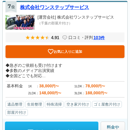
7
位
株式会社ワンステップサービス
[運営会社]
株式会社ワンステップサービス
（千葉の部屋片付け）
4.91
103
口コミ・評判
件
お気に入りに追加
◆急ぎのご依頼も受け付けます
◆多数のメディア出演実績
◆全国どこでも対応...
基本料金
38,000
78,000
円〜
円〜
1K
1LDK
148,000
188,000
円〜
円〜
2LDK
3LDK
遺品整理
生前整理
特殊清掃
空き家片付け
ゴミ屋敷片付け
部屋片付け
料金や