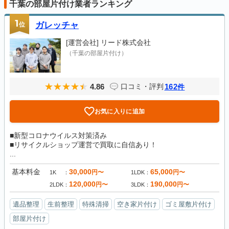
千葉の部屋片付け業者ランキング
1
位
ガレッチャ
[運営会社]
リード株式会社
（千葉の部屋片付け）
4.86
162
口コミ・評判
件
お気に入りに追加
■新型コロナウイルス対策済み
■リサイクルショップ運営で買取に自信あり！
...
基本料金
30,000
65,000
円〜
円〜
1K
1LDK
120,000
190,000
円〜
円〜
2LDK
3LDK
遺品整理
生前整理
特殊清掃
空き家片付け
ゴミ屋敷片付け
部屋片付け