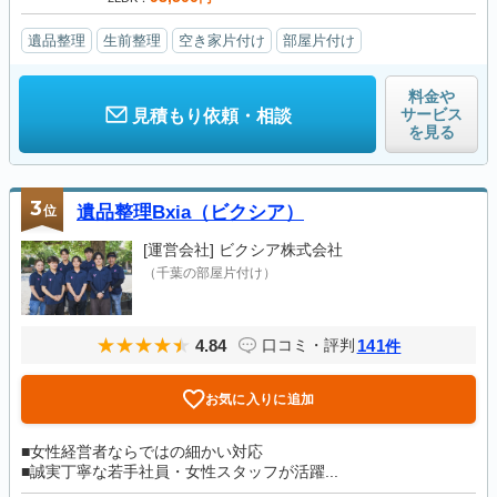
遺品整理
生前整理
空き家片付け
部屋片付け
料金や
サービス
見積もり依頼・相談
を見る
3
位
遺品整理Bxia（ビクシア）
[運営会社]
ビクシア株式会社
（千葉の部屋片付け）
4.84
141
口コミ・評判
件
お気に入りに追加
■女性経営者ならではの細かい対応
■誠実丁寧な若手社員・女性スタッフが活躍...