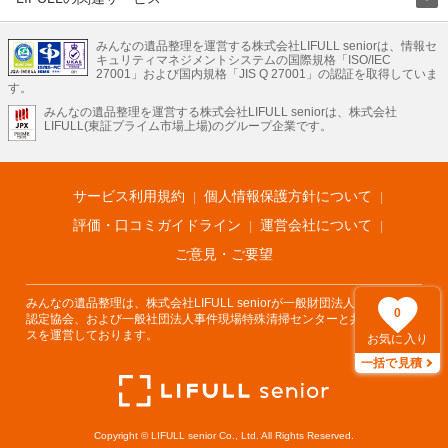
LIFULLのサービス
みんなの遺品整理を運営する株式会社LIFULL seniorは、情報セ
不動産・住宅
引越し
老人ホーム
地方創生
ママの就労支援
キュリティマネジメントシステムの国際規格「ISO/IEC
不動産クラウドファンディング
遺品整理
老後の暮らし情報
27001」および国内規格「JIS Q 27001」の認証を取得していま
農業技術
す。
みんなの遺品整理を運営する株式会社LIFULL seniorは、株式会社
LIFULL HOME'Sのサービス
LIFULL(東証プライム市場上場)のグループ企業です。
不動産・住宅
マンション
一戸建て
注文住宅
リノベーション
不動産査定
マンション専門売却査定
不動産投資
アドバイザー
住まいの窓口
住宅ローン
住まいインデックス
プライスマップ
不動産アーカイブ
空き家バンク
家賃相場
不動産会社
まちむすび
サービス利用規約
個人情報保護方針について
不動産用語集
住まいのお役立ち情報
LIFULL HOME'S PRESS
DIY Mag
アプリ
不動産データ
不動産転職
評価・口コミガイドライン
運営会社について
ご意見・ご要望
みんなの遺品整理は、株式会社LIFULL seniorが一般財団法人遺品整理士
0
認定協会、および一般社団法人事件現場特殊清掃センターと共同でサービ
スを運営しております。
お気に入り
一括で見積
Copyright © LIFULL senior Co., Ltd. All Rights Reserved.