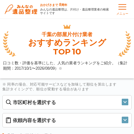
8
おかげさまで
周年
みんなの遺品整理は、片付け・遺品整理業者の検索
サイトです
メニュー
千葉の
部屋片付け業者
おすすめランキング
10
TOP
口コミ数・評価を基準にした、人気の業者ランキングをご紹介。（集計
期間：2017/10/1〜
2026/08/09
）
※
※ 同率の場合、対応可能サービスなどを加味して順位を算出します
集計タイミングで、順位が変動する場合があります
市区町村を選択する
依頼内容を選択する