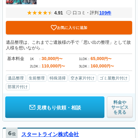
4.91
109
口コミ・評判
件
お気に入りに追加
遺品整理は、これまでご遺族様の手で「思い出の整理」として故
人様を想いながら...
基本料金
30,000
65,000
円〜
円〜
1K
1LDK
110,000
160,000
円〜
円〜
2LDK
3LDK
遺品整理
生前整理
特殊清掃
空き家片付け
ゴミ屋敷片付け
部屋片付け
料金や
サービス
見積もり依頼・相談
を見る
6
位
スタートライン株式会社