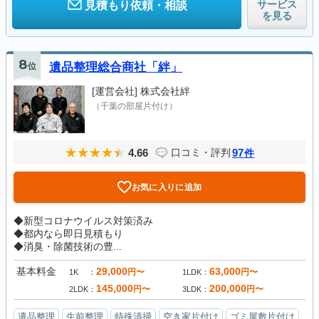
サービス
見積もり依頼・相談
を見る
8
位
遺品整理総合商社「絆」
[運営会社]
株式会社絆
（千葉の部屋片付け）
4.66
97
口コミ・評判
件
お気に入りに追加
◆新型コロナウイルス対策済み
◆都内なら即日見積もり
◆消臭・除菌技術の豊...
基本料金
29,000
63,000
円〜
円〜
1K
1LDK
145,000
200,000
円〜
円〜
2LDK
3LDK
遺品整理
生前整理
特殊清掃
空き家片付け
ゴミ屋敷片付け