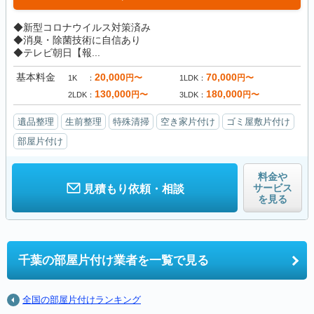
◆新型コロナウイルス対策済み
◆消臭・除菌技術に自信あり
◆テレビ朝日【報...
基本料金
20,000
70,000
円〜
円〜
1K
1LDK
130,000
180,000
円〜
円〜
2LDK
3LDK
遺品整理
生前整理
特殊清掃
空き家片付け
ゴミ屋敷片付け
部屋片付け
料金や
サービス
見積もり依頼・相談
を見る
千葉の
部屋片付け業者を一覧で見る
全国の部屋片付けランキング