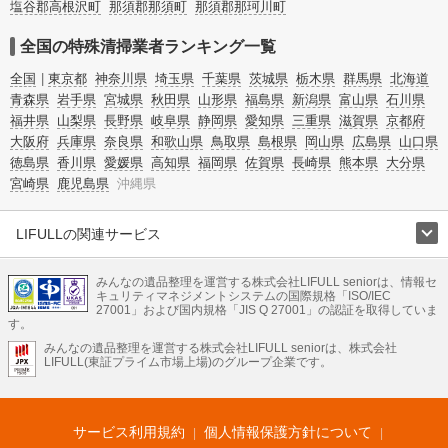
塩谷郡高根沢町
那須郡那須町
那須郡那珂川町
全国の特殊清掃業者ランキング一覧
全国
東京都
神奈川県
埼玉県
千葉県
茨城県
栃木県
群馬県
北海道
青森県
岩手県
宮城県
秋田県
山形県
福島県
新潟県
富山県
石川県
福井県
山梨県
長野県
岐阜県
静岡県
愛知県
三重県
滋賀県
京都府
大阪府
兵庫県
奈良県
和歌山県
鳥取県
島根県
岡山県
広島県
山口県
徳島県
香川県
愛媛県
高知県
福岡県
佐賀県
長崎県
熊本県
大分県
宮崎県
鹿児島県
沖縄県
LIFULLの関連サービス
LIFULLのサービス
みんなの遺品整理を運営する株式会社LIFULL seniorは、情報セ
不動産・住宅
引越し
老人ホーム
地方創生
ママの就労支援
キュリティマネジメントシステムの国際規格「ISO/IEC
不動産クラウドファンディング
遺品整理
老後の暮らし情報
27001」および国内規格「JIS Q 27001」の認証を取得していま
農業技術
す。
みんなの遺品整理を運営する株式会社LIFULL seniorは、株式会社
LIFULL HOME'Sのサービス
LIFULL(東証プライム市場上場)のグループ企業です。
不動産・住宅
マンション
一戸建て
注文住宅
リノベーション
不動産査定
マンション専門売却査定
不動産投資
アドバイザー
住まいの窓口
住宅ローン
住まいインデックス
プライスマップ
不動産アーカイブ
空き家バンク
家賃相場
不動産会社
まちむすび
サービス利用規約
個人情報保護方針について
不動産用語集
住まいのお役立ち情報
LIFULL HOME'S PRESS