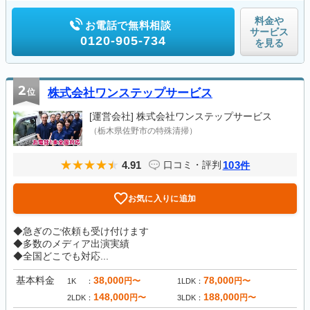
料金や
お電話で無料相談
サービス
0120-905-734
を見る
2
位
株式会社ワンステップサービス
[運営会社]
株式会社ワンステップサービス
（栃木県佐野市の特殊清掃）
4.91
103
口コミ・評判
件
お気に入りに追加
◆急ぎのご依頼も受け付けます
◆多数のメディア出演実績
◆全国どこでも対応...
基本料金
38,000
78,000
円〜
円〜
1K
1LDK
148,000
188,000
円〜
円〜
2LDK
3LDK