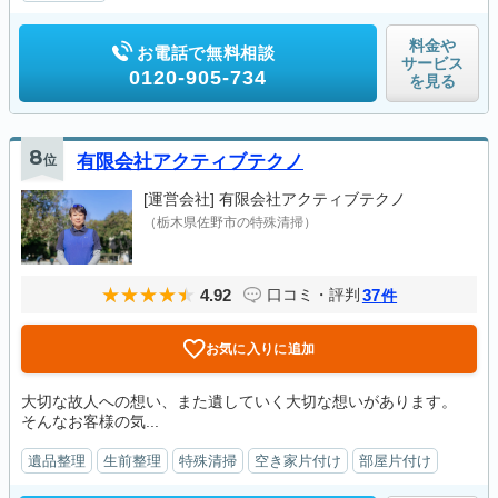
料金や
お電話で無料相談
サービス
0120-905-734
を見る
8
位
有限会社アクティブテクノ
[運営会社]
有限会社アクティブテクノ
（栃木県佐野市の特殊清掃）
4.92
37
口コミ・評判
件
お気に入りに追加
大切な故人への想い、また遺していく大切な想いがあります。
そんなお客様の気...
遺品整理
生前整理
特殊清掃
空き家片付け
部屋片付け