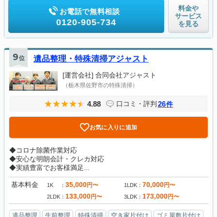
料金や
お電話で無料相談
サービス
0120-905-734
を見る
9
位
遺品整理・特殊清掃アジャスト
[運営会社]
合同会社アジャスト
（栃木県佐野市の特殊清掃）
4.88
26
口コミ・評判
件
お気に入りに追加
◆コロナ除菌作業対応
◆安心な明朗会計・クレカ対応
◆実績豊富でお客様満足...
基本料金
35,000
70,000
円〜
円〜
1K
1LDK
133,000
173,000
円〜
円〜
2LDK
3LDK
遺品整理
生前整理
特殊清掃
空き家片付け
ゴミ屋敷片付け