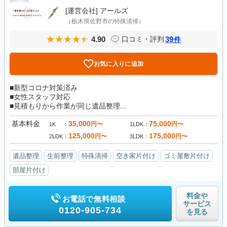
[運営会社]
アールズ
（栃木県佐野市の特殊清掃）
4.90
39
口コミ・評判
件
お気に入りに追加
■新型コロナ対策済み
■女性スタッフ対応
■見積もりから作業が同じ遺品整理...
基本料金
35,000
75,000
円〜
円〜
1K
1LDK
125,000
175,000
円〜
円〜
2LDK
3LDK
遺品整理
生前整理
特殊清掃
空き家片付け
ゴミ屋敷片付け
部屋片付け
料金や
お電話で無料相談
サービス
0120-905-734
を見る