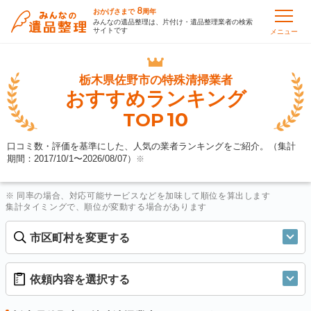
8
おかげさまで
周年
みんなの遺品整理は、片付け・遺品整理業者の検索
サイトです
メニュー
栃木県佐野市の
特殊清掃業者
おすすめランキング
10
TOP
口コミ数・評価を基準にした、人気の業者ランキングをご紹介。（集計
期間：2017/10/1〜
2026/08/07
）
※
※ 同率の場合、対応可能サービスなどを加味して順位を算出します
集計タイミングで、順位が変動する場合があります
市区町村を変更する
依頼内容を選択する