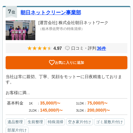
7
位
朝日ネットクリーン事業部
[運営会社]
株式会社朝日ネットワーク
（栃木県佐野市の特殊清掃）
4.97
36
口コミ・評判
件
お気に入りに追加
当社は常に親切、丁寧、笑顔をモットーに日夜精進しておりま
す。
お客様に満...
基本料金
35,000
75,000
円〜
円〜
1K
1LDK
145,000
200,000
円〜
円〜
2LDK
3LDK
遺品整理
生前整理
特殊清掃
空き家片付け
ゴミ屋敷片付け
部屋片付け