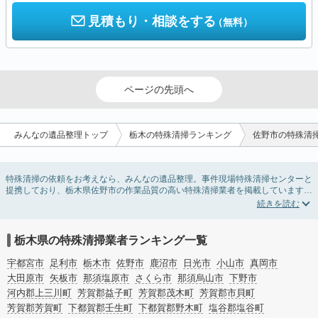
見積もり・相談をする
（無料）
ページの先頭へ
みんなの遺品整理トップ
栃木の特殊清掃ランキング
佐野市の特殊清
特殊清掃の依頼をお考えなら、みんなの遺品整理。事件現場特殊清掃センターと
提携しており、栃木県佐野市の作業品質の高い特殊清掃業者を掲載しています。
孤独死・孤立死に伴う不用品の処分・回収・引き取りから、事件・事故・自殺現
場などの血液や体液の除去、ハエやウジなどの害虫駆除まで対応しています。栃
木県佐野市の特殊清掃の料金相場情報だけで業者を決められない場合はリフォー
ムによる原状回復・オゾン脱臭機による腐敗臭などの臭いの脱臭・消臭サービス
栃木県の特殊清掃業者ランキング一覧
など絞り込み条件を利用し検索してみましょう。
また故人のご遺族だけでなく不動産管理会社様やオーナー様(賃貸家主様)、行政
宇都宮市
足利市
栃木市
佐野市
鹿沼市
日光市
小山市
真岡市
のご担当者様でも相談できます。
大田原市
矢板市
那須塩原市
さくら市
那須烏山市
下野市
河内郡上三川町
芳賀郡益子町
芳賀郡茂木町
芳賀郡市貝町
芳賀郡芳賀町
下都賀郡壬生町
下都賀郡野木町
塩谷郡塩谷町