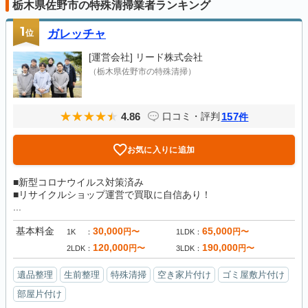
栃木県佐野市の特殊清掃業者ランキング
1
位
ガレッチャ
[運営会社]
リード株式会社
（栃木県佐野市の特殊清掃）
4.86
157
口コミ・評判
件
お気に入りに追加
■新型コロナウイルス対策済み
■リサイクルショップ運営で買取に自信あり！
...
基本料金
30,000
65,000
円〜
円〜
1K
1LDK
120,000
190,000
円〜
円〜
2LDK
3LDK
遺品整理
生前整理
特殊清掃
空き家片付け
ゴミ屋敷片付け
部屋片付け