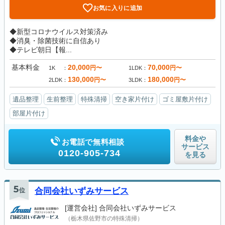
お気に入りに追加
◆新型コロナウイルス対策済み
◆消臭・除菌技術に自信あり
◆テレビ朝日【報...
基本料金
20,000
70,000
円〜
円〜
1K
1LDK
130,000
180,000
円〜
円〜
2LDK
3LDK
遺品整理
生前整理
特殊清掃
空き家片付け
ゴミ屋敷片付け
部屋片付け
料金や
お電話で無料相談
サービス
0120-905-734
を見る
5
位
合同会社いずみサービス
[運営会社]
合同会社いずみサービス
（栃木県佐野市の特殊清掃）