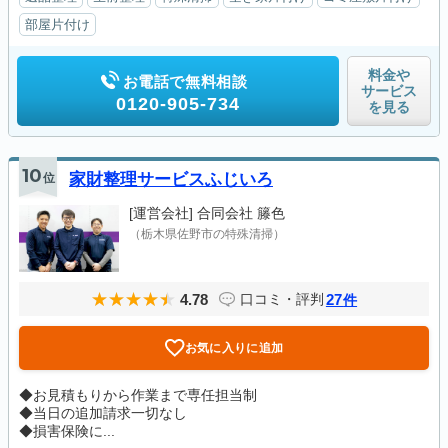
部屋片付け
料金や
お電話で無料相談
サービス
0120-905-734
を見る
10
位
家財整理サービスふじいろ
[運営会社]
合同会社 籐色
（栃木県佐野市の特殊清掃）
4.78
27
口コミ・評判
件
お気に入りに追加
◆お見積もりから作業まで専任担当制
◆当日の追加請求一切なし
◆損害保険に...