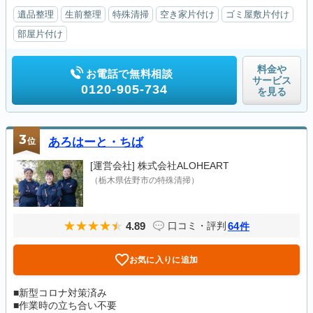
遺品整理
生前整理
特殊清掃
空き家片付け
ゴミ屋敷片付け
部屋片付け
料金や
お電話で無料相談
サービス
0120-905-734
を見る
3
位
あろはーと・ちば
[運営会社]
株式会社ALOHEART
（栃木県佐野市の特殊清掃）
4.89
64
口コミ・評判
件
お気に入りに追加
■新型コロナ対策済み
■作業時の立ち合い不要