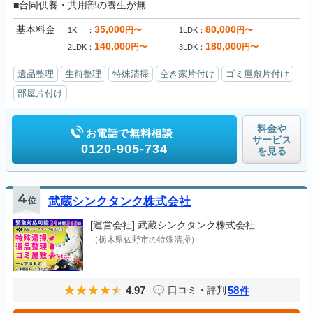
■合同供養・共用部の養生が無...
基本料金
35,000
80,000
円〜
円〜
1K
1LDK
140,000
180,000
円〜
円〜
2LDK
3LDK
遺品整理
生前整理
特殊清掃
空き家片付け
ゴミ屋敷片付け
部屋片付け
料金や
お電話で無料相談
サービス
0120-905-734
を見る
4
位
武蔵シンクタンク株式会社
[運営会社]
武蔵シンクタンク株式会社
（栃木県佐野市の特殊清掃）
4.97
58
口コミ・評判
件