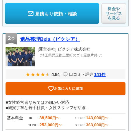
料金や
サービス
見積もり依頼・相談
を見る
2
位
遺品整理Bxia（ビクシア）
[運営会社]
ビクシア株式会社
（埼玉県児玉郡上里町のゴミ屋敷片付け）
4.84
141
口コミ・評判
件
お気に入りに追加
■女性経営者ならではの細かい対応
■誠実丁寧な若手社員・女性スタッフが活躍...
基本料金
38,500
143,000
円〜
円〜
1K
1LDK
253,000
363,000
円〜
円〜
2LDK
3LDK