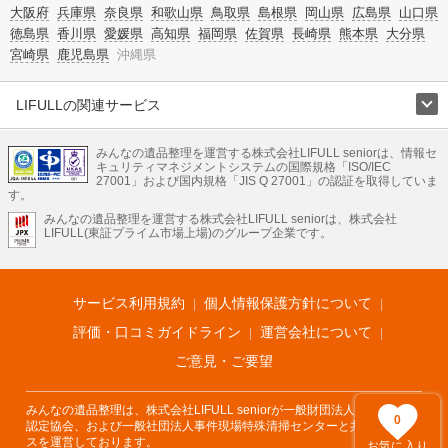
大阪府
兵庫県
奈良県
和歌山県
鳥取県
島根県
岡山県
広島県
山口県
徳島県
香川県
愛媛県
高知県
福岡県
佐賀県
長崎県
熊本県
大分県
宮崎県
鹿児島県
沖縄県
LIFULLの関連サービス
LIFULLのサービス
みんなの遺品整理を運営する株式会社LIFULL seniorは、情報セ
不動産・住宅
引越し
老人ホーム
地方創生
ママの就労支援
キュリティマネジメントシステムの国際規格「ISO/IEC
不動産クラウドファンディング
遺品整理
老後の暮らし情報
27001」および国内規格「JIS Q 27001」の認証を取得していま
農業技術
す。
みんなの遺品整理を運営する株式会社LIFULL seniorは、株式会社
LIFULL HOME'Sのサービス
LIFULL(東証プライム市場上場)のグループ企業です。
不動産・住宅
マンション
一戸建て
注文住宅
リノベーション
不動産査定
マンション専門売却査定
不動産投資
アドバイザー
住まいの窓口
住宅ローン
住まいインデックス
プライスマップ
不動産アーカイブ
空き家バンク
家賃相場
不動産会社
まちむすび
サービス利用規約
個人情報保護方針について
不動産用語集
住まいのお役立ち情報
LIFULL HOME'S PRESS
DIY Mag
アプリ
不動産データ
不動産転職
評価・口コミガイドライン
運営会社について
ご意見・ご要望
みんなの遺品整理は、株式会社LIFULL seniorが一般財団法人遺品整理士
0
認定協会、および一般社団法人事件現場特殊清掃センターと共同でサービ
スを運営しております。
お気に入り