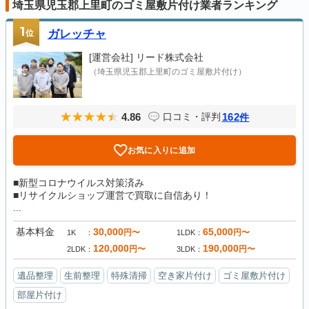
埼玉県児玉郡上里町のゴミ屋敷片付け業者ランキング
1
位
ガレッチャ
[運営会社]
リード株式会社
（埼玉県児玉郡上里町のゴミ屋敷片付け）
4.86
162
口コミ・評判
件
お気に入りに追加
■新型コロナウイルス対策済み
■リサイクルショップ運営で買取に自信あり！
...
基本料金
30,000
65,000
円〜
円〜
1K
1LDK
120,000
190,000
円〜
円〜
2LDK
3LDK
遺品整理
生前整理
特殊清掃
空き家片付け
ゴミ屋敷片付け
部屋片付け