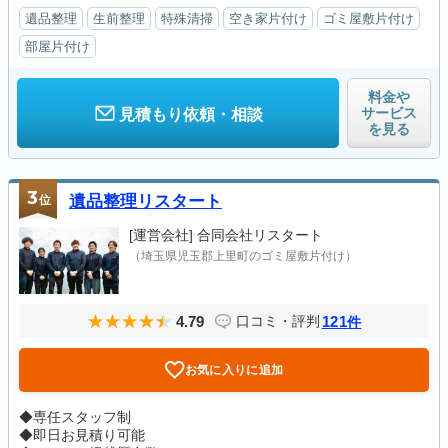
遺品整理
生前整理
特殊清掃
空き家片付け
ゴミ屋敷片付け
部屋片付け
料金や
サービス
見積もり依頼・相談
を見る
3
位
遺品整理リスタート
[運営会社]
合同会社リスタート
（埼玉県児玉郡上里町のゴミ屋敷片付け）
4.79
121
口コミ・評判
件
お気に入りに追加
◆専任スタッフ制
◆即日お見積り可能