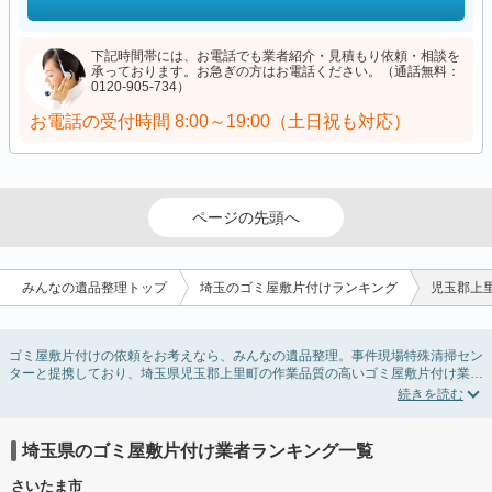
下記時間帯には、お電話でも業者紹介・見積もり依頼・相談を
承っております。お急ぎの方はお電話ください。（通話無料：
0120-905-734）
お電話の受付時間
8:00～19:00（土日祝も対応）
ページの先頭へ
みんなの遺品整理トップ
埼玉のゴミ屋敷片付けランキング
児玉郡上
ゴミ屋敷片付けの依頼をお考えなら、みんなの遺品整理。事件現場特殊清掃セン
ターと提携しており、埼玉県児玉郡上里町の作業品質の高いゴミ屋敷片付け業者
を掲載しています。汚部屋の片付けに伴う不用品の処分・回収・引き取りから、
外虫の発生や孤独死の現場まで対応しています。埼玉県児玉郡上里町のゴミ屋敷
片付けの料金相場情報だけで業者を決められない場合は不用品の買取や消臭脱臭
など絞り込み条件を利用し検索してみましょう。ゴミ屋敷になってしまう方は高
埼玉県のゴミ屋敷片付け業者ランキング一覧
齢で体力的に掃除するのが難しい、認知症やセルフネグレクトになってしまう、
精神的なストレスなど様々な原因があります。
さいたま市