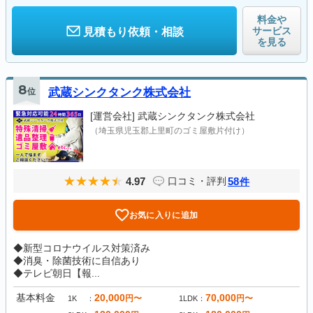
料金や
サービス
見積もり依頼・相談
を見る
8
位
武蔵シンクタンク株式会社
[運営会社]
武蔵シンクタンク株式会社
（埼玉県児玉郡上里町のゴミ屋敷片付け）
4.97
58
口コミ・評判
件
お気に入りに追加
◆新型コロナウイルス対策済み
◆消臭・除菌技術に自信あり
◆テレビ朝日【報...
基本料金
20,000
70,000
円〜
円〜
1K
1LDK