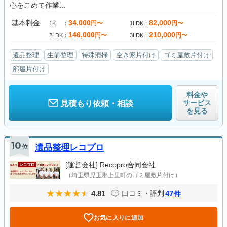
心をこめて作業...
基本料金
34,000
82,000
円〜
円〜
1K
1LDK
146,000
210,000
円〜
円〜
2LDK
3LDK
遺品整理
生前整理
特殊清掃
空き家片付け
ゴミ屋敷片付け
部屋片付け
料金や
サービス
見積もり依頼・相談
を見る
10
位
遺品整理レコプロ
[運営会社]
Recopro合同会社
（埼玉県児玉郡上里町のゴミ屋敷片付け）
4.81
47
口コミ・評判
件
お気に入りに追加