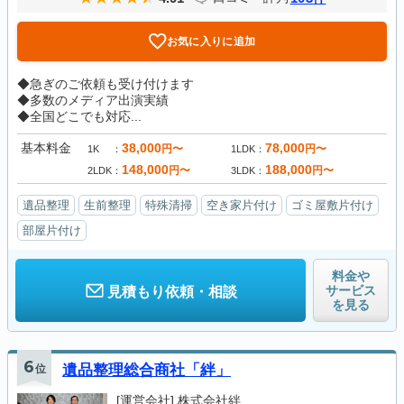
お気に入りに追加
◆急ぎのご依頼も受け付けます
◆多数のメディア出演実績
◆全国どこでも対応...
基本料金
38,000
78,000
円〜
円〜
1K
1LDK
148,000
188,000
円〜
円〜
2LDK
3LDK
遺品整理
生前整理
特殊清掃
空き家片付け
ゴミ屋敷片付け
部屋片付け
料金や
サービス
見積もり依頼・相談
を見る
6
位
遺品整理総合商社「絆」
[運営会社]
株式会社絆