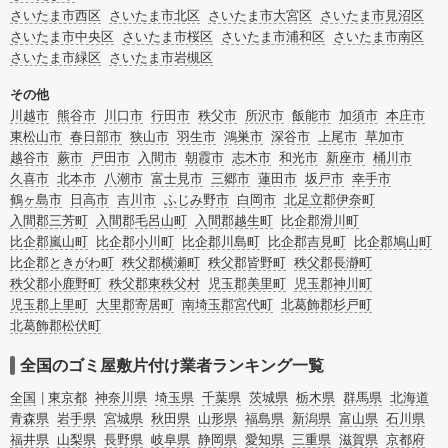
またお役立ち情報も豊富なので、部屋を埋めつくす大量のゴミを自力で片付ける
さいたま市西区
さいたま市北区
さいたま市大宮区
さいたま市見沼区
方法についてもチェックしてみてください。
さいたま市中央区
さいたま市桜区
さいたま市浦和区
さいたま市南区
さいたま市緑区
さいたま市岩槻区
その他
川越市
熊谷市
川口市
行田市
秩父市
所沢市
飯能市
加須市
本庄市
東松山市
春日部市
狭山市
羽生市
鴻巣市
深谷市
上尾市
草加市
越谷市
蕨市
戸田市
入間市
朝霞市
志木市
和光市
新座市
桶川市
久喜市
北本市
八潮市
富士見市
三郷市
蓮田市
坂戸市
幸手市
鶴ヶ島市
日高市
吉川市
ふじみ野市
白岡市
北足立郡伊奈町
入間郡三芳町
入間郡毛呂山町
入間郡越生町
比企郡滑川町
比企郡嵐山町
比企郡小川町
比企郡川島町
比企郡吉見町
比企郡鳩山町
比企郡ときがわ町
秩父郡横瀬町
秩父郡皆野町
秩父郡長瀞町
秩父郡小鹿野町
秩父郡東秩父村
児玉郡美里町
児玉郡神川町
児玉郡上里町
大里郡寄居町
南埼玉郡宮代町
北葛飾郡杉戸町
北葛飾郡松伏町
全国のゴミ屋敷片付け業者ランキング一覧
全国
東京都
神奈川県
埼玉県
千葉県
茨城県
栃木県
群馬県
北海道
青森県
岩手県
宮城県
秋田県
山形県
福島県
新潟県
富山県
石川県
福井県
山梨県
長野県
岐阜県
静岡県
愛知県
三重県
滋賀県
京都府