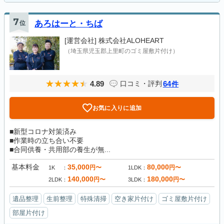
7
位
あろはーと・ちば
[運営会社]
株式会社ALOHEART
（埼玉県児玉郡上里町のゴミ屋敷片付け）
4.89
64
口コミ・評判
件
お気に入りに追加
■新型コロナ対策済み
■作業時の立ち合い不要
■合同供養・共用部の養生が無...
基本料金
35,000
80,000
円〜
円〜
1K
1LDK
140,000
180,000
円〜
円〜
2LDK
3LDK
遺品整理
生前整理
特殊清掃
空き家片付け
ゴミ屋敷片付け
部屋片付け