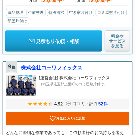
130,000
180,000
円〜
円〜
2LDK
3LDK
遺品整理
生前整理
特殊清掃
空き家片付け
ゴミ屋敷片付け
部屋片付け
料金や
サービス
見積もり依頼・相談
を見る
9
位
株式会社コーワフィックス
[運営会社]
株式会社コーワフィックス
（埼玉県児玉郡上里町のゴミ屋敷片付け）
4.92
52
口コミ・評判
件
お気に入りに追加
どんなに些細な作業であっても、ご依頼者様のお気持ちを考え、