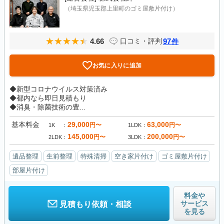
（埼玉県児玉郡上里町のゴミ屋敷片付け）
4.66
97
口コミ・評判
件
お気に入りに追加
◆新型コロナウイルス対策済み
◆都内なら即日見積もり
◆消臭・除菌技術の豊...
基本料金
29,000
63,000
円〜
円〜
1K
1LDK
145,000
200,000
円〜
円〜
2LDK
3LDK
遺品整理
生前整理
特殊清掃
空き家片付け
ゴミ屋敷片付け
部屋片付け
料金や
サービス
見積もり依頼・相談
を見る