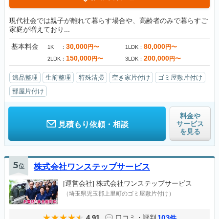
現代社会では親子が離れて暮らす場合や、高齢者のみで暮らすご
家庭が増えており...
基本料金
30,000
80,000
円〜
円〜
1K
1LDK
150,000
200,000
円〜
円〜
2LDK
3LDK
遺品整理
生前整理
特殊清掃
空き家片付け
ゴミ屋敷片付け
部屋片付け
料金や
サービス
見積もり依頼・相談
を見る
5
位
株式会社ワンステップサービス
[運営会社]
株式会社ワンステップサービス
（埼玉県児玉郡上里町のゴミ屋敷片付け）
4.91
103
口コミ・評判
件