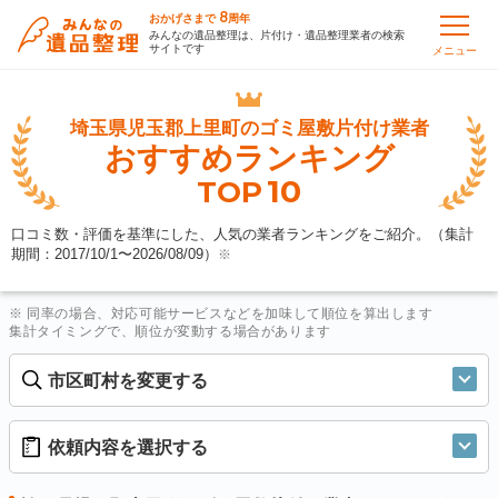
8
おかげさまで
周年
みんなの遺品整理は、片付け・遺品整理業者の検索
サイトです
メニュー
埼玉県児玉郡上里町の
ゴミ屋敷片付け業者
おすすめランキング
10
TOP
口コミ数・評価を基準にした、人気の業者ランキングをご紹介。（集計
期間：2017/10/1〜
2026/08/09
）
※
※ 同率の場合、対応可能サービスなどを加味して順位を算出します
集計タイミングで、順位が変動する場合があります
市区町村を変更する
依頼内容を選択する