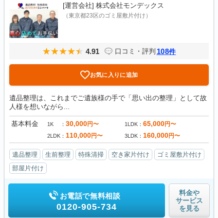
[運営会社]
株式会社モンデックス
（東京都23区のゴミ屋敷片付け）
4.91
108
口コミ・評判
件
お気に入りに追加
遺品整理は、これまでご遺族様の手で「思い出の整理」として故
人様を想いながら...
基本料金
30,000
65,000
円〜
円〜
1K
1LDK
110,000
160,000
円〜
円〜
2LDK
3LDK
遺品整理
生前整理
特殊清掃
空き家片付け
ゴミ屋敷片付け
部屋片付け
料金や
お電話で無料相談
サービス
0120-905-734
を見る