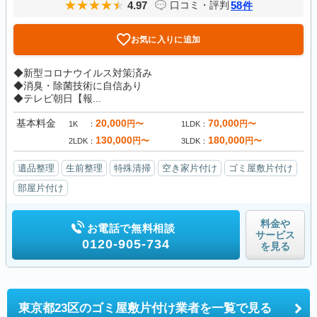
4.97
58
口コミ・評判
件
お気に入りに追加
◆新型コロナウイルス対策済み
◆消臭・除菌技術に自信あり
◆テレビ朝日【報...
基本料金
20,000
70,000
円〜
円〜
1K
1LDK
130,000
180,000
円〜
円〜
2LDK
3LDK
遺品整理
生前整理
特殊清掃
空き家片付け
ゴミ屋敷片付け
部屋片付け
料金や
お電話で無料相談
サービス
0120-905-734
を見る
東京都23区の
ゴミ屋敷片付け業者を一覧で見る