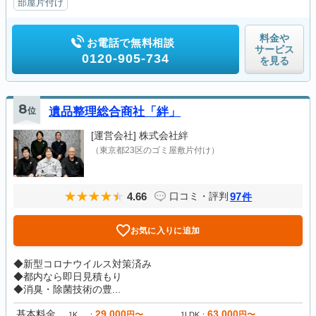
部屋片付け
料金や
お電話で無料相談
サービス
0120-905-734
を見る
8
位
遺品整理総合商社「絆」
[運営会社]
株式会社絆
（東京都23区のゴミ屋敷片付け）
4.66
97
口コミ・評判
件
お気に入りに追加
◆新型コロナウイルス対策済み
◆都内なら即日見積もり
◆消臭・除菌技術の豊...
基本料金
29,000
63,000
円〜
円〜
1K
1LDK