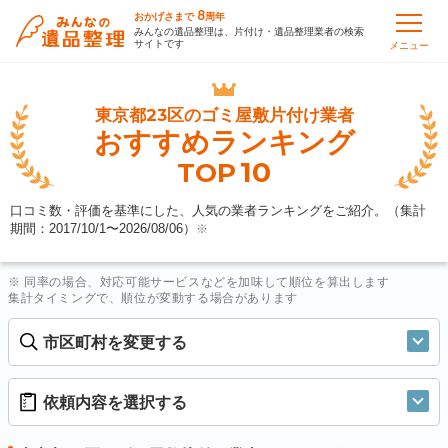
8
おかげさまで
周年
みんなの遺品整理は、片付け・遺品整理業者の検索
サイトです
メニュー
東京都23区の
ゴミ屋敷片付け業者
おすすめランキング
10
TOP
口コミ数・評価を基準にした、人気の業者ランキングをご紹介。（集計
期間：2017/10/1〜
2026/08/06
）
※
※ 同率の場合、対応可能サービスなどを加味して順位を算出します
集計タイミングで、順位が変動する場合があります
市区町村を変更する
依頼内容を選択する