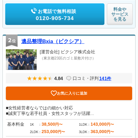
料金や
お電話で無料相談
サービス
0120-905-734
を見る
2
位
遺品整理Bxia（ビクシア）
[運営会社]
ビクシア株式会社
（東京都23区のゴミ屋敷片付け）
4.84
141
口コミ・評判
件
お気に入りに追加
■女性経営者ならではの細かい対応
■誠実丁寧な若手社員・女性スタッフが活躍...
基本料金
38,500
143,000
円〜
円〜
1K
1LDK
253,000
363,000
円〜
円〜
2LDK
3LDK