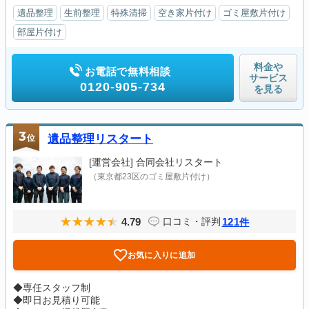
遺品整理
生前整理
特殊清掃
空き家片付け
ゴミ屋敷片付け
部屋片付け
料金や
お電話で無料相談
サービス
0120-905-734
を見る
3
位
遺品整理リスタート
[運営会社]
合同会社リスタート
（東京都23区のゴミ屋敷片付け）
4.79
121
口コミ・評判
件
お気に入りに追加
◆専任スタッフ制
◆即日お見積り可能