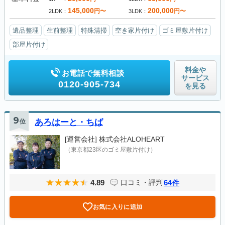
145,000
200,000
円〜
円〜
2LDK
3LDK
遺品整理
生前整理
特殊清掃
空き家片付け
ゴミ屋敷片付け
部屋片付け
料金や
お電話で無料相談
サービス
0120-905-734
を見る
9
位
あろはーと・ちば
[運営会社]
株式会社ALOHEART
（東京都23区のゴミ屋敷片付け）
4.89
64
口コミ・評判
件
お気に入りに追加