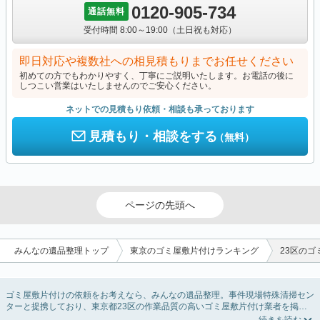
0120-905-734
通話無料
受付時間 8:00～19:00（土日祝も対応）
即日対応や複数社への相見積もりまでお任せください
初めての方でもわかりやすく、丁寧にご説明いたします。お電話の後に
しつこい営業はいたしませんのでご安心ください。
ネットでの見積もり依頼・相談も承っております
見積もり・相談をする
（無料）
ページの先頭へ
みんなの遺品整理トップ
東京のゴミ屋敷片付けランキング
23区の
ゴミ屋敷片付けの依頼をお考えなら、みんなの遺品整理。事件現場特殊清掃セン
ターと提携しており、東京都23区の作業品質の高いゴミ屋敷片付け業者を掲載
しています。汚部屋の片付けに伴う不用品の処分・回収・引き取りから、外虫の