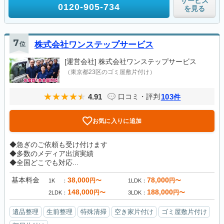
サービス
0120-905-734
を見る
7
位
株式会社ワンステップサービス
[運営会社]
株式会社ワンステップサービス
（東京都23区のゴミ屋敷片付け）
4.91
103
口コミ・評判
件
お気に入りに追加
◆急ぎのご依頼も受け付けます
◆多数のメディア出演実績
◆全国どこでも対応...
基本料金
38,000
78,000
円〜
円〜
1K
1LDK
148,000
188,000
円〜
円〜
2LDK
3LDK
遺品整理
生前整理
特殊清掃
空き家片付け
ゴミ屋敷片付け