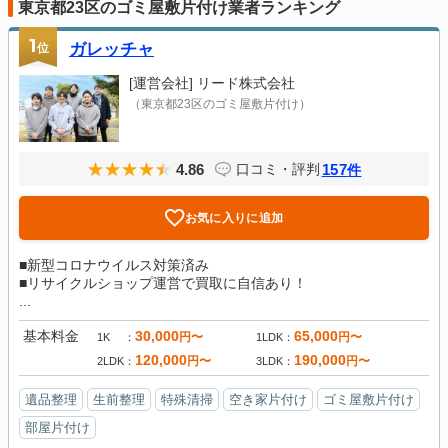
東京都23区のゴミ屋敷片付け業者ランキング
1
位
ガレッチャ
[運営会社]
リード株式会社
（東京都23区のゴミ屋敷片付け）
4.86
157
口コミ・評判
件
お気に入りに追加
■新型コロナウイルス対策済み
■リサイクルショップ運営で買取に自信あり！
...
基本料金
30,000
65,000
円〜
円〜
1K
1LDK
120,000
190,000
円〜
円〜
2LDK
3LDK
遺品整理
生前整理
特殊清掃
空き家片付け
ゴミ屋敷片付け
部屋片付け