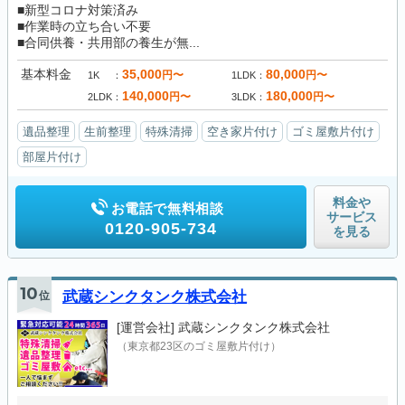
■新型コロナ対策済み
■作業時の立ち合い不要
■合同供養・共用部の養生が無...
基本料金
35,000
80,000
円〜
円〜
1K
1LDK
140,000
180,000
円〜
円〜
2LDK
3LDK
遺品整理
生前整理
特殊清掃
空き家片付け
ゴミ屋敷片付け
部屋片付け
料金や
お電話で無料相談
サービス
0120-905-734
を見る
10
位
武蔵シンクタンク株式会社
[運営会社]
武蔵シンクタンク株式会社
（東京都23区のゴミ屋敷片付け）