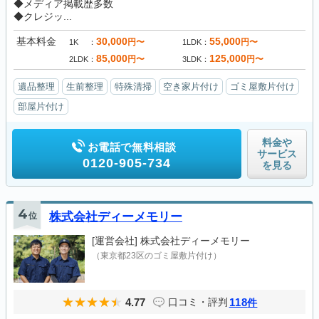
◆メディア掲載歴多数
◆クレジッ...
基本料金
30,000
55,000
円〜
円〜
1K
1LDK
85,000
125,000
円〜
円〜
2LDK
3LDK
遺品整理
生前整理
特殊清掃
空き家片付け
ゴミ屋敷片付け
部屋片付け
料金や
お電話で無料相談
サービス
0120-905-734
を見る
4
位
株式会社ディーメモリー
[運営会社]
株式会社ディーメモリー
（東京都23区のゴミ屋敷片付け）
4.77
118
口コミ・評判
件