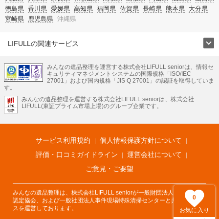
徳島県
香川県
愛媛県
高知県
福岡県
佐賀県
長崎県
熊本県
大分県
宮崎県
鹿児島県
沖縄県
LIFULLの関連サービス
LIFULLのサービス
みんなの遺品整理を運営する株式会社LIFULL seniorは、情報セ
不動産・住宅
引越し
老人ホーム
地方創生
ママの就労支援
キュリティマネジメントシステムの国際規格「ISO/IEC
不動産クラウドファンディング
遺品整理
老後の暮らし情報
27001」および国内規格「JIS Q 27001」の認証を取得していま
農業技術
す。
みんなの遺品整理を運営する株式会社LIFULL seniorは、株式会社
LIFULL HOME'Sのサービス
LIFULL(東証プライム市場上場)のグループ企業です。
不動産・住宅
マンション
一戸建て
注文住宅
リノベーション
不動産査定
マンション専門売却査定
不動産投資
アドバイザー
住まいの窓口
住宅ローン
住まいインデックス
プライスマップ
不動産アーカイブ
空き家バンク
家賃相場
不動産会社
まちむすび
サービス利用規約
個人情報保護方針について
不動産用語集
住まいのお役立ち情報
LIFULL HOME'S PRESS
DIY Mag
アプリ
不動産データ
不動産転職
評価・口コミガイドライン
運営会社について
ご意見・ご要望
みんなの遺品整理は、株式会社LIFULL seniorが一般財団法人遺品整理士
0
認定協会、および一般社団法人事件現場特殊清掃センターと共同でサービ
スを運営しております。
お気に入り