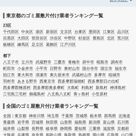
発生や孤独死の現場まで対応しています。東京都23区のゴミ屋敷片付けの料金
相場情報だけで業者を決められない場合は不用品の買取や消臭脱臭など絞り込み
条件を利用し検索してみましょう。ゴミ屋敷になってしまう方は高齢で体力的に
東京都のゴミ屋敷片付け業者ランキング一覧
掃除するのが難しい、認知症やセルフネグレクトになってしまう、精神的なスト
レスなど様々な原因があります。
23区
またお役立ち情報も豊富なので、部屋を埋めつくす大量のゴミを自力で片付ける
千代田区
中央区
港区
新宿区
文京区
台東区
墨田区
江東区
品川区
方法についてもチェックしてみてください。
目黒区
大田区
世田谷区
渋谷区
中野区
杉並区
豊島区
北区
荒川区
板橋区
練馬区
足立区
葛飾区
江戸川区
都下
八王子市
立川市
武蔵野市
三鷹市
青梅市
府中市
昭島市
調布市
町田市
小金井市
小平市
日野市
東村山市
国分寺市
国立市
福生市
狛江市
東大和市
清瀬市
東久留米市
武蔵村山市
多摩市
稲城市
羽村市
あきる野市
西東京市
西多摩郡瑞穂町
西多摩郡日の出町
西多摩郡檜原村
西多摩郡奥多摩町
大島町
利島村
新島村
神津島村
三宅島三宅村
御蔵島村
八丈島八丈町
青ヶ島村
小笠原村
全国のゴミ屋敷片付け業者ランキング一覧
全国
東京都
神奈川県
埼玉県
千葉県
茨城県
栃木県
群馬県
北海道
青森県
岩手県
宮城県
秋田県
山形県
福島県
新潟県
富山県
石川県
福井県
山梨県
長野県
岐阜県
静岡県
愛知県
三重県
滋賀県
京都府
大阪府
兵庫県
奈良県
和歌山県
鳥取県
島根県
岡山県
広島県
山口県