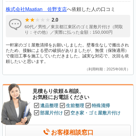
株式会社Maatian 佐野支店
へ依頼した人の口コミ
2.0
60代／男性／東京都江東区のゴミ屋敷片付け（間取
り：その他）／実際に払った金額：150,000円
一軒家のゴミ屋敷清掃をお願いしました。壁養生なしで搬出され
たため、接触による壁の破損がありましたが、無償（保険適用）
で復旧工事を施工していただきました。誠実な対応で、次回も依
頼したいと思います。
利用時期：2025年08月
見積もり依頼＆相談、
お気軽にお電話ください
遺品整理
生前整理
特殊清掃
部屋片付け
空き家・ゴミ屋敷片付け
お客様相談窓口