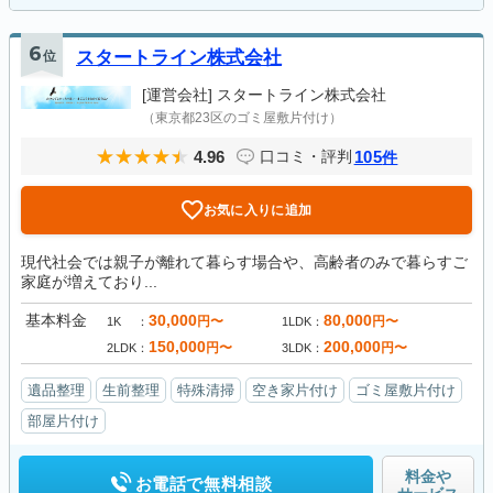
6
位
スタートライン株式会社
[運営会社]
スタートライン株式会社
（東京都23区のゴミ屋敷片付け）
4.96
105
口コミ・評判
件
お気に入りに追加
現代社会では親子が離れて暮らす場合や、高齢者のみで暮らすご
家庭が増えており...
基本料金
30,000
80,000
円〜
円〜
1K
1LDK
150,000
200,000
円〜
円〜
2LDK
3LDK
遺品整理
生前整理
特殊清掃
空き家片付け
ゴミ屋敷片付け
部屋片付け
料金や
お電話で無料相談